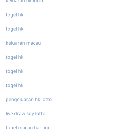
keluaran hk lotto
togel hk
togel hk
keluaran macau
togel hk
togel hk
togel hk
pengeluaran hk lotto
live draw sdy lotto
togel macau hari ini