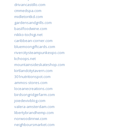
drivancastillo.com
cmmedspa.com
midletontkd.com
gardensandgrills.com
basilfoodwine.com
nikko-tochigi.net
caribbean-corner.com
bluemoongiftcards.com
rivercitysteampunkexpo.com
kchoops.net
mountainsideskateshop.com
kirtlandcitytavern.com
301nutritionspot.com
ammos-stores.com
loceanecreations.com
birdsongridgefarm.com
joiedevivblog.com
valera-amsterdam.com
libertybrandhemp.com
norwoodinnwi.com
neighboursmarket.com