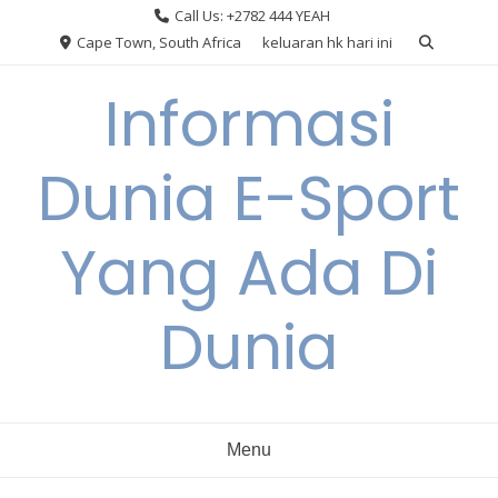
Skip
Call Us: +2782 444 YEAH
to
Cape Town, South Africa
keluaran hk hari ini
content
Informasi
Dunia E-Sport
Yang Ada Di
Dunia
Menu