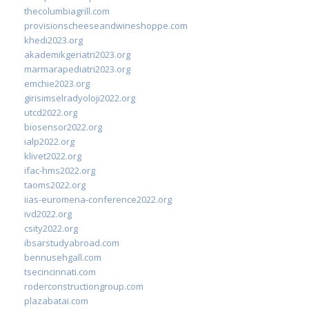
thecolumbiagrill.com
provisionscheeseandwineshoppe.com
khedi2023.org
akademikgeriatri2023.org
marmarapediatri2023.org
emchie2023.org
girisimselradyoloji2022.org
utcd2022.org
biosensor2022.org
ialp2022.org
klivet2022.org
ifac-hms2022.org
taoms2022.org
iias-euromena-conference2022.org
ivd2022.org
csity2022.org
ibsarstudyabroad.com
bennusehgall.com
tsecincinnati.com
roderconstructiongroup.com
plazabatai.com