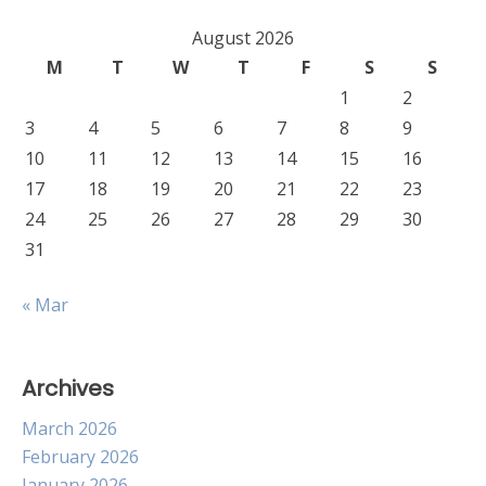
August 2026
M
T
W
T
F
S
S
1
2
3
4
5
6
7
8
9
10
11
12
13
14
15
16
17
18
19
20
21
22
23
24
25
26
27
28
29
30
31
« Mar
Archives
March 2026
February 2026
January 2026