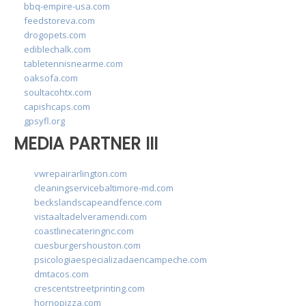
bbq-empire-usa.com
feedstoreva.com
drogopets.com
ediblechalk.com
tabletennisnearme.com
oaksofa.com
soultacohtx.com
capishcaps.com
gpsyfl.org
MEDIA PARTNER III
vwrepairarlington.com
cleaningservicebaltimore-md.com
beckslandscapeandfence.com
vistaaltadelveramendi.com
coastlinecateringnc.com
cuesburgershouston.com
psicologiaespecializadaencampeche.com
dmtacos.com
crescentstreetprinting.com
hornopizza.com