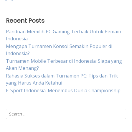
Recent Posts
Panduan Memilih PC Gaming Terbaik Untuk Pemain
Indonesia
Mengapa Turnamen Konsol Semakin Populer di
Indonesia?
Turnamen Mobile Terbesar di Indonesia: Siapa yang
Akan Menang?
Rahasia Sukses dalam Turnamen PC: Tips dan Trik
yang Harus Anda Ketahui
E-Sport Indonesia: Menembus Dunia Championship
Search
for: