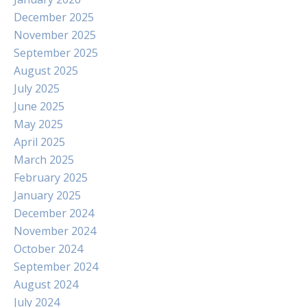
December 2025
November 2025
September 2025
August 2025
July 2025
June 2025
May 2025
April 2025
March 2025
February 2025
January 2025
December 2024
November 2024
October 2024
September 2024
August 2024
July 2024