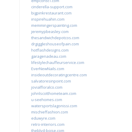
empconst1.com
cinderella-support.com
bigpinkrestaurant.com
inspirehuahin.com
memmingerspainting.com
jeremypbeasley.com
thesandwichdepotcos.com
drgiggleshouseofpain.com
hotflashdesigns.com
garagenadeau.com
lifestylechauffeurservice.com
EverNewNails.com
insideoutdecoratingcentre.com
salvatoresinpoint.com
jovialfloralco.com
johnlscotthometeam.com
u-seehomes.com
watersportslagonissi.com
mischieffashion.com
eduwyre.com
retro-interiors.com
theblvd-boise.com