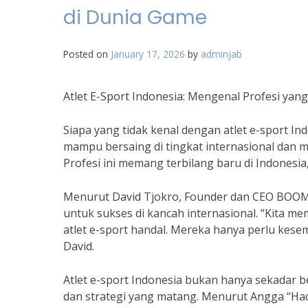
di Dunia Game
Posted on
January 17, 2026
by
adminjab
Atlet E-Sport Indonesia: Mengenal Profesi yan
Siapa yang tidak kenal dengan atlet e-sport I
mampu bersaing di tingkat internasional dan 
Profesi ini memang terbilang baru di Indonesi
Menurut David Tjokro, Founder dan CEO BOOM E
untuk sukses di kancah internasional. “Kita m
atlet e-sport handal. Mereka hanya perlu ke
David.
Atlet e-sport Indonesia bukan hanya sekadar 
dan strategi yang matang. Menurut Angga “Hade