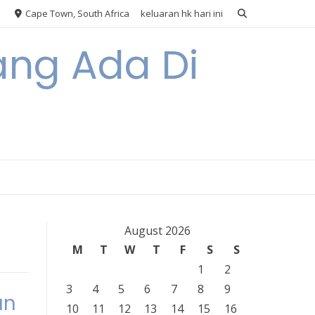
Cape Town, South Africa
keluaran hk hari ini
ang Ada Di
August 2026
M
T
W
T
F
S
S
1
2
3
4
5
6
7
8
9
an
10
11
12
13
14
15
16