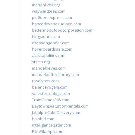
marianlives.org
waywardtees.com
pidfloorsexpress.com
bancodevenezuelaen.com
bettermoodfoodcorporation.com
hingstonnt.com
chooseagender.com
hoverboardssale.com
alaskapolitics.com
stsmp.org
manoelneves.com
mandelaeffectlibrary.com
roselynns.com
balanceyoganj.com
salesforceblogs.com
TrainGames365.com
BaytownEvaCationRentals.com
JabalpurCakeDelivery.com
halobjd.com
intelligenceqatar.com
PikaPikaApp.com