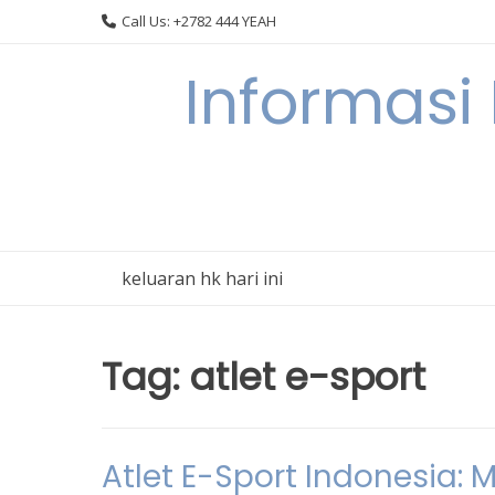
Skip
Call Us: +2782 444 YEAH
to
content
Informasi
keluaran hk hari ini
Tag:
atlet e-sport
Atlet E-Sport Indonesia: