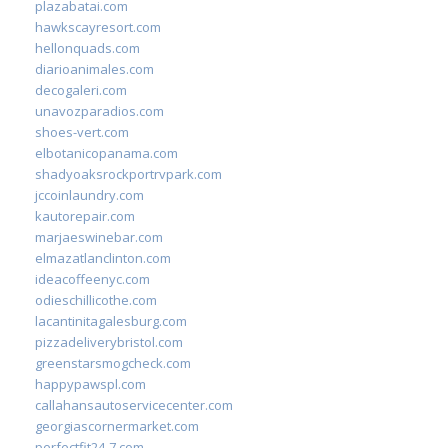
plazabatai.com
hawkscayresort.com
hellonquads.com
diarioanimales.com
decogaleri.com
unavozparadios.com
shoes-vert.com
elbotanicopanama.com
shadyoaksrockportrvpark.com
jccoinlaundry.com
kautorepair.com
marjaeswinebar.com
elmazatlanclinton.com
ideacoffeenyc.com
odieschillicothe.com
lacantinitagalesburg.com
pizzadeliverybristol.com
greenstarsmogcheck.com
happypawspl.com
callahansautoservicecenter.com
georgiascornermarket.com
perfectfit24-7.com