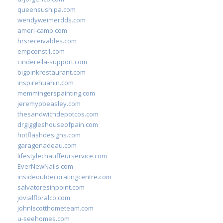
queensushipa.com
wendyweimerdds.com
ameri-camp.com
hrsreceivables.com
empconst1.com
cinderella-support.com
bigpinkrestaurant.com
inspirehuahin.com
memmingerspainting.com
jeremypbeasley.com
thesandwichdepotcos.com
drgiggleshouseofpain.com
hotflashdesigns.com
garagenadeau.com
lifestylechauffeurservice.com
EverNewNails.com
insideoutdecoratingcentre.com
salvatoresinpoint.com
jovialfloralco.com
johnlscotthometeam.com
u-seehomes.com