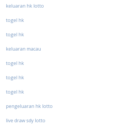
keluaran hk lotto
togel hk
togel hk
keluaran macau
togel hk
togel hk
togel hk
pengeluaran hk lotto
live draw sdy lotto