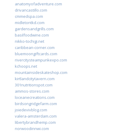
anatomyofadventure.com
drivancastillo.com
cmmedspa.com
midletontkd.com
gardensandgrills.com
basilfoodwine.com
nikko-tochigi.net
caribbean-corner.com
bluemoongiftcards.com
rivercitysteampunkexpo.com
kchoops.net
mountainsideskateshop.com
kirtlandcitytavern.com
301nutritionspot.com
ammos-stores.com
loceanecreations.com
birdsongridgefarm.com
joiedevivblog.com
valera-amsterdam.com
libertybrandhemp.com
norwoodinnwi.com