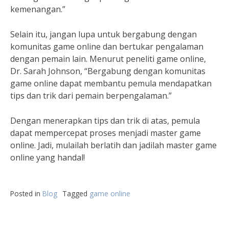
kemenangan.”
Selain itu, jangan lupa untuk bergabung dengan
komunitas game online dan bertukar pengalaman
dengan pemain lain. Menurut peneliti game online,
Dr. Sarah Johnson, “Bergabung dengan komunitas
game online dapat membantu pemula mendapatkan
tips dan trik dari pemain berpengalaman.”
Dengan menerapkan tips dan trik di atas, pemula
dapat mempercepat proses menjadi master game
online. Jadi, mulailah berlatih dan jadilah master game
online yang handal!
Posted in
Blog
Tagged
game online