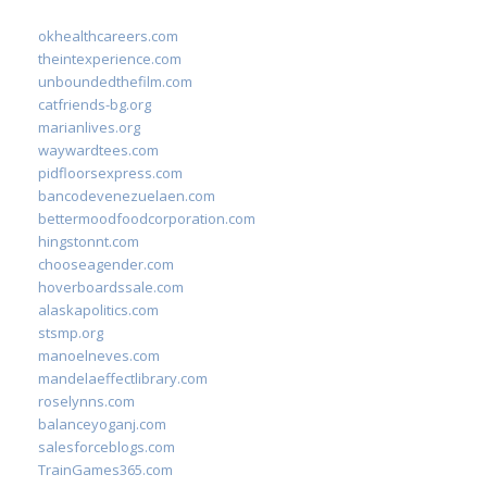
okhealthcareers.com
theintexperience.com
unboundedthefilm.com
catfriends-bg.org
marianlives.org
waywardtees.com
pidfloorsexpress.com
bancodevenezuelaen.com
bettermoodfoodcorporation.com
hingstonnt.com
chooseagender.com
hoverboardssale.com
alaskapolitics.com
stsmp.org
manoelneves.com
mandelaeffectlibrary.com
roselynns.com
balanceyoganj.com
salesforceblogs.com
TrainGames365.com