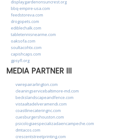
displaygardenonsuncrest.org
bbq-empire-usa.com
feedstoreva.com
drogopets.com
ediblechalk.com
tabletennisnearme.com
oaksofa.com
soultacohtx.com
capishcaps.com
gpsyfl.org
MEDIA PARTNER III
vwrepairarlington.com
cleaningservicebaltimore-md.com
beckslandscapeandfence.com
vistaaltadelveramendi.com
coastlinecateringnc.com
cuesburgershouston.com
psicologiaespecializadaencampeche.com
dmtacos.com
crescentstreetprinting.com