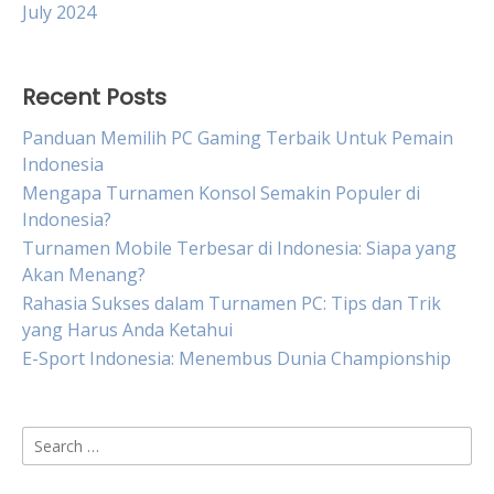
July 2024
Recent Posts
Panduan Memilih PC Gaming Terbaik Untuk Pemain
Indonesia
Mengapa Turnamen Konsol Semakin Populer di
Indonesia?
Turnamen Mobile Terbesar di Indonesia: Siapa yang
Akan Menang?
Rahasia Sukses dalam Turnamen PC: Tips dan Trik
yang Harus Anda Ketahui
E-Sport Indonesia: Menembus Dunia Championship
Search
for: