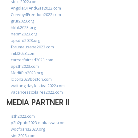
sbcc-2022.com
AngolaOilAndGas2022.com
Convoy4Freedom2022.com
grur2023.org
hkhk2023.org
napm2023.org
apsdfd2023.org
forumausape2023.com
imkl2023.com
careerfaircsd2023.com
apsth2023.com
MedItRio2023.org
lcicon2023boston.com
waitangidayfestival2022.com
vacancesscolaires2022.com
MEDIA PARTNER II
isth2022.com
p2b2pabi2023-makassar.com
wocfparis2023.org
sinc2023.com