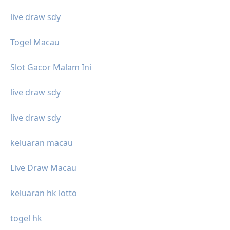
live draw sdy
Togel Macau
Slot Gacor Malam Ini
live draw sdy
live draw sdy
keluaran macau
Live Draw Macau
keluaran hk lotto
togel hk