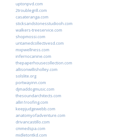
uptonpvd.com
2troublegrill.com
casateranga.com
sticksandstonesstudiooh.com
walkers-treeservice.com
shopmossi.com
untamedcollectivesd.com
mxpwellness.com
infernocanine.com
thepaperhousecollection.com
allisonwillisholley.com
solslite.org
portwayinn.com
djmaddogmusic.com
thesoundarchitects.com
allin1roofing.com
keepjudgewebb.com
anatomyofadventure.com
drivancastillo.com
cmmedspa.com
midletontkd.com