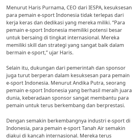
Menurut Haris Purnama, CEO dari IESPA, kesuksesan
para pemain e-sport Indonesia tidak terlepas dari
kerja keras dan dedikasi yang mereka miliki. “Para
pemain e-sport Indonesia memiliki potensi besar
untuk bersaing di tingkat internasional. Mereka
memiliki skill dan strategi yang sangat baik dalam
bermain e-sport,” ujar Haris.
Selain itu, dukungan dari pemerintah dan sponsor
juga turut berperan dalam kesuksesan para pemain
e-sport Indonesia. Menurut Andika Putra, seorang
pemain e-sport Indonesia yang berhasil meraih juara
dunia, keberadaan sponsor sangat membantu para
pemain untuk terus berkembang dan berprestasi.
Dengan semakin berkembangnya industri e-sport di
Indonesia, para pemain e-sport Tanah Air semakin
diakui di kancah internasional. Mereka terus