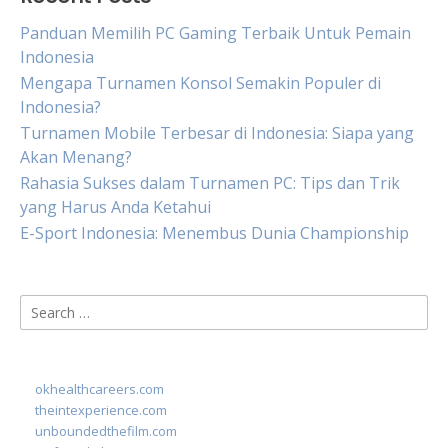
Panduan Memilih PC Gaming Terbaik Untuk Pemain
Indonesia
Mengapa Turnamen Konsol Semakin Populer di
Indonesia?
Turnamen Mobile Terbesar di Indonesia: Siapa yang
Akan Menang?
Rahasia Sukses dalam Turnamen PC: Tips dan Trik
yang Harus Anda Ketahui
E-Sport Indonesia: Menembus Dunia Championship
Search
for:
okhealthcareers.com
theintexperience.com
unboundedthefilm.com