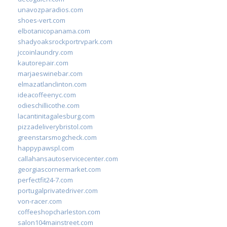
unavozparadios.com
shoes-vert.com
elbotanicopanama.com
shadyoaksrockportrvpark.com
jccoinlaundry.com
kautorepair.com
marjaeswinebar.com
elmazatlanclinton.com
ideacoffeenyc.com
odieschillicothe.com
lacantinitagalesburg.com
pizzadeliverybristol.com
greenstarsmogcheck.com
happypawspl.com
callahansautoservicecenter.com
georgiascornermarket.com
perfectfit24-7.com
portugalprivatedriver.com
von-racer.com
coffeeshopcharleston.com
salon104mainstreet.com