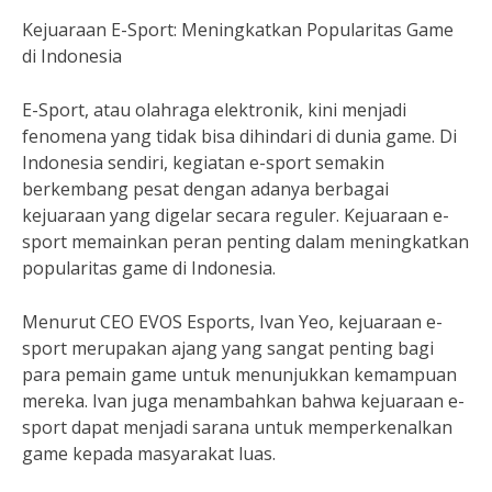
Kejuaraan E-Sport: Meningkatkan Popularitas Game
di Indonesia
E-Sport, atau olahraga elektronik, kini menjadi
fenomena yang tidak bisa dihindari di dunia game. Di
Indonesia sendiri, kegiatan e-sport semakin
berkembang pesat dengan adanya berbagai
kejuaraan yang digelar secara reguler. Kejuaraan e-
sport memainkan peran penting dalam meningkatkan
popularitas game di Indonesia.
Menurut CEO EVOS Esports, Ivan Yeo, kejuaraan e-
sport merupakan ajang yang sangat penting bagi
para pemain game untuk menunjukkan kemampuan
mereka. Ivan juga menambahkan bahwa kejuaraan e-
sport dapat menjadi sarana untuk memperkenalkan
game kepada masyarakat luas.