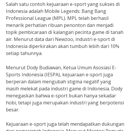
Salah satu contoh kejuaraan e-sport yang sukses di
Indonesia adalah Mobile Legends: Bang Bang
Professional League (MPL). MPL telah berhasil
menarik perhatian ribuan penonton dan menjadi
topik pembicaraan di kalangan pecinta game di tanah
air. Menurut data dari Newzoo, industri e-sport di
Indonesia diperkirakan akan tumbuh lebih dari 10%
setiap tahunnya.
Menurut Dody Budiawan, Ketua Umum Asosiasi E-
Sports Indonesia (IESPA), kejuaraan e-sport juga
berperan dalam mengubah stigma negatif yang
masih melekat pada industri game di Indonesia. Dody
menegaskan bahwa e-sport bukan hanya sekadar
hobi, tetapi juga merupakan industri yang berpotensi
besar.
Kejuaraan e-sport juga telah mendapatkan dukungan