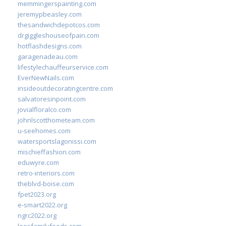
memmingerspainting.com
jeremypbeasley.com
thesandwichdepotcos.com
drgiggleshouseofpain.com
hotflashdesigns.com
garagenadeau.com
lifestylechauffeurservice.com
EverNewNails.com
insideoutdecoratingcentre.com
salvatoresinpoint.com
jovialfloralco.com
johnlscotthometeam.com
u-seehomes.com
watersportslagonissi.com
mischieffashion.com
eduwyre.com
retro-interiors.com
theblvd-boise.com
fpet2023.org
e-smart2022.org
ngrc2022.org