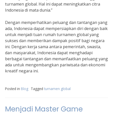
turnamen global. Hal ini dapat meningkatkan citra
Indonesia di mata dunia.”
Dengan memperhatikan peluang dan tantangan yang
ada, Indonesia dapat mempersiapkan diri dengan baik
untuk menjadi tuan rumah turnamen global yang
sukses dan memberikan dampak positif bagi negara
ini. Dengan kerja sama antara pemerintah, swasta,
dan masyarakat, Indonesia dapat menghadapi
berbagai tantangan dan memanfaatkan peluang yang
ada untuk mengembangkan pariwisata dan ekonomi
kreatif negara ini.
Posted in
Blog
Tagged
turnamen global
Menjadi Master Game