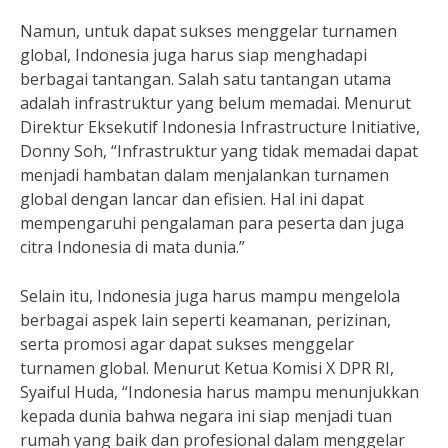
Namun, untuk dapat sukses menggelar turnamen
global, Indonesia juga harus siap menghadapi
berbagai tantangan. Salah satu tantangan utama
adalah infrastruktur yang belum memadai. Menurut
Direktur Eksekutif Indonesia Infrastructure Initiative,
Donny Soh, “Infrastruktur yang tidak memadai dapat
menjadi hambatan dalam menjalankan turnamen
global dengan lancar dan efisien. Hal ini dapat
mempengaruhi pengalaman para peserta dan juga
citra Indonesia di mata dunia.”
Selain itu, Indonesia juga harus mampu mengelola
berbagai aspek lain seperti keamanan, perizinan,
serta promosi agar dapat sukses menggelar
turnamen global. Menurut Ketua Komisi X DPR RI,
Syaiful Huda, “Indonesia harus mampu menunjukkan
kepada dunia bahwa negara ini siap menjadi tuan
rumah yang baik dan profesional dalam menggelar