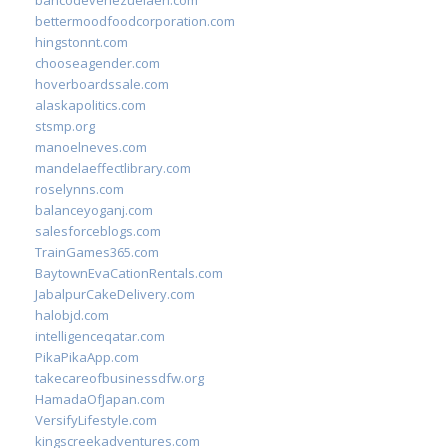
bancodevenezuelaen.com
bettermoodfoodcorporation.com
hingstonnt.com
chooseagender.com
hoverboardssale.com
alaskapolitics.com
stsmp.org
manoelneves.com
mandelaeffectlibrary.com
roselynns.com
balanceyoganj.com
salesforceblogs.com
TrainGames365.com
BaytownEvaCationRentals.com
JabalpurCakeDelivery.com
halobjd.com
intelligenceqatar.com
PikaPikaApp.com
takecareofbusinessdfw.org
HamadaOfJapan.com
VersifyLifestyle.com
kingscreekadventures.com