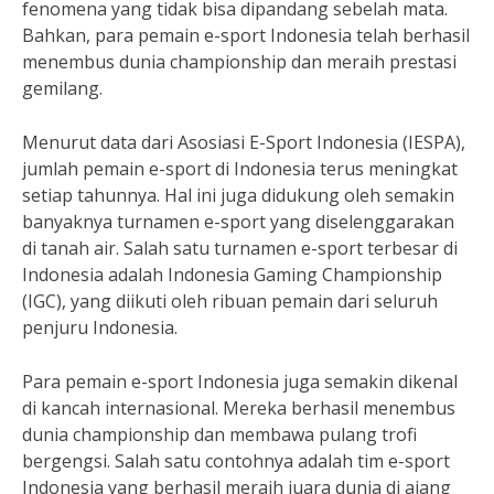
fenomena yang tidak bisa dipandang sebelah mata.
Bahkan, para pemain e-sport Indonesia telah berhasil
menembus dunia championship dan meraih prestasi
gemilang.
Menurut data dari Asosiasi E-Sport Indonesia (IESPA),
jumlah pemain e-sport di Indonesia terus meningkat
setiap tahunnya. Hal ini juga didukung oleh semakin
banyaknya turnamen e-sport yang diselenggarakan
di tanah air. Salah satu turnamen e-sport terbesar di
Indonesia adalah Indonesia Gaming Championship
(IGC), yang diikuti oleh ribuan pemain dari seluruh
penjuru Indonesia.
Para pemain e-sport Indonesia juga semakin dikenal
di kancah internasional. Mereka berhasil menembus
dunia championship dan membawa pulang trofi
bergengsi. Salah satu contohnya adalah tim e-sport
Indonesia yang berhasil meraih juara dunia di ajang