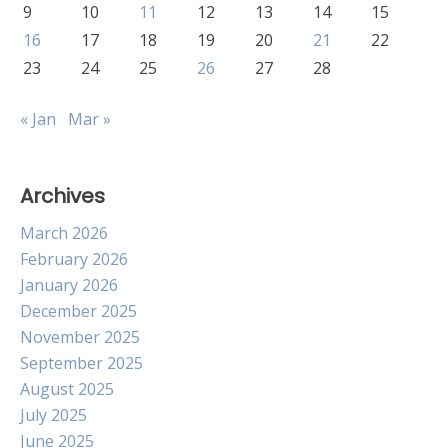
9
10
11
12
13
14
15
16
17
18
19
20
21
22
23
24
25
26
27
28
« Jan
Mar »
Archives
March 2026
February 2026
January 2026
December 2025
November 2025
September 2025
August 2025
July 2025
June 2025