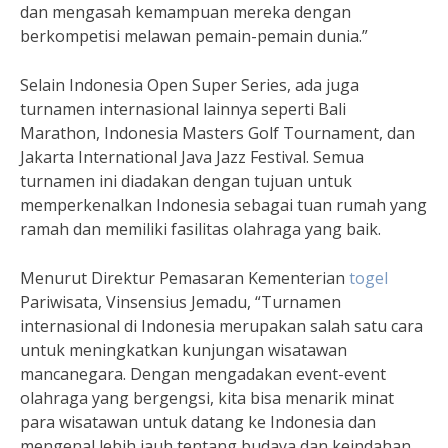
dan mengasah kemampuan mereka dengan
berkompetisi melawan pemain-pemain dunia.”
Selain Indonesia Open Super Series, ada juga
turnamen internasional lainnya seperti Bali
Marathon, Indonesia Masters Golf Tournament, dan
Jakarta International Java Jazz Festival. Semua
turnamen ini diadakan dengan tujuan untuk
memperkenalkan Indonesia sebagai tuan rumah yang
ramah dan memiliki fasilitas olahraga yang baik.
Menurut Direktur Pemasaran Kementerian
togel
Pariwisata, Vinsensius Jemadu, “Turnamen
internasional di Indonesia merupakan salah satu cara
untuk meningkatkan kunjungan wisatawan
mancanegara. Dengan mengadakan event-event
olahraga yang bergengsi, kita bisa menarik minat
para wisatawan untuk datang ke Indonesia dan
mengenal lebih jauh tentang budaya dan keindahan