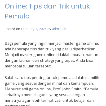
Online: Tips dan Trik untuk
Pemula
Posted on
February 1, 2026
by
adminjab
Bagi pemula yang ingin menjadi master game online,
ada beberapa tips dan trik yang perlu diperhatikan.
Menjadi master game online tidaklah mudah, namun
dengan latihan dan strategi yang tepat, Anda bisa
mencapai tujuan tersebut.
Salah satu tips penting untuk pemula adalah memilih
game yang sesuai dengan minat dan kemampuan.
Menurut ahli game online, Prof. John Smith, “Pemula
sebaiknya memilih game yang sesuai dengan
minatnya agar lebih termotivasi untuk belajar dan