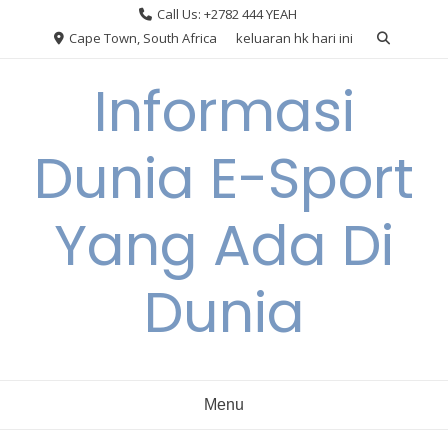
Skip
Call Us: +2782 444 YEAH
to
Cape Town, South Africa
keluaran hk hari ini
content
Informasi
Dunia E-Sport
Yang Ada Di
Dunia
Menu