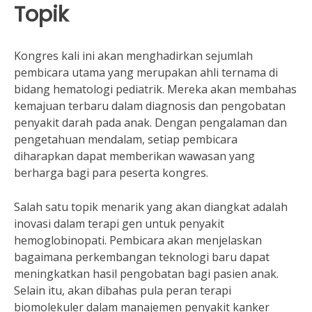
Topik
Kongres kali ini akan menghadirkan sejumlah
pembicara utama yang merupakan ahli ternama di
bidang hematologi pediatrik. Mereka akan membahas
kemajuan terbaru dalam diagnosis dan pengobatan
penyakit darah pada anak. Dengan pengalaman dan
pengetahuan mendalam, setiap pembicara
diharapkan dapat memberikan wawasan yang
berharga bagi para peserta kongres.
Salah satu topik menarik yang akan diangkat adalah
inovasi dalam terapi gen untuk penyakit
hemoglobinopati. Pembicara akan menjelaskan
bagaimana perkembangan teknologi baru dapat
meningkatkan hasil pengobatan bagi pasien anak.
Selain itu, akan dibahas pula peran terapi
biomolekuler dalam manajemen penyakit kanker