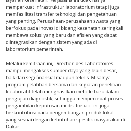
layanan kesehatan. Kerjasama ini tidak hanya
memperkuat infrastruktur laboratorium tetapi juga
memfasilitasi transfer teknologi dan pengetahuan
yang penting. Perusahaan-perusahaan swasta yang
berfokus pada inovasi di bidang kesehatan seringkali
membawa solusi yang baru dan efisien yang dapat
diintegrasikan dengan sistem yang ada di
laboratorium pemerintah.
Melalui kemitraan ini, Direction des Laboratoires
mampu mengakses sumber daya yang lebih besar,
baik dari segi finansial maupun teknis. Misalnya,
program pelatihan bersama dan kegiatan penelitian
kolaboratif telah menghasilkan metode baru dalam
pengujian diagnostik, sehingga mempercepat proses
pengambilan keputusan medis. Inisiatif ini juga
berkontribusi pada pengembangan produk lokal
yang sesuai dengan kebutuhan spesifik masyarakat di
Dakar.