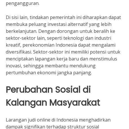
pengangguran.
Di sisi lain, tindakan pemerintah ini diharapkan dapat
membuka peluang investasi alternatif yang lebih
berkelanjutan. Dengan dorongan untuk beralih ke
sektor-sektor lain, seperti teknologi dan industri
kreatif, perekonomian Indonesia dapat mengalami
diversifikasi. Sektor-sektor ini memiliki potensi untuk
menciptakan lapangan kerja baru dan menstimulus
inovasi, sehingga membantu mendukung
pertumbuhan ekonomi jangka panjang.
Perubahan Sosial di
Kalangan Masyarakat
Larangan judi online di Indonesia menghadirkan
dampak signifikan terhadap struktur sosial