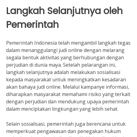
Langkah Selanjutnya oleh
Pemerintah
Pemerintah Indonesia telah mengambil langkah tegas
dalam menanggulangi judi online dengan melarang
segala bentuk aktivitas yang berhubungan dengan
perjudian di dunia maya. Setelah pelarangan ini,
langkah selanjutnya adalah melakukan sosialisasi
kepada masyarakat untuk meningkatkan kesadaran
akan bahaya judi online. Melalui kampanye informasi,
diharapkan masyarakat memahami risiko yang terkait
dengan perjudian dan mendukung upaya pemerintah
dalam menciptakan lingkungan yang lebih sehat.
Selain sosialisasi, pemerintah juga berencana untuk
memperkuat pengawasan dan penegakan hukum