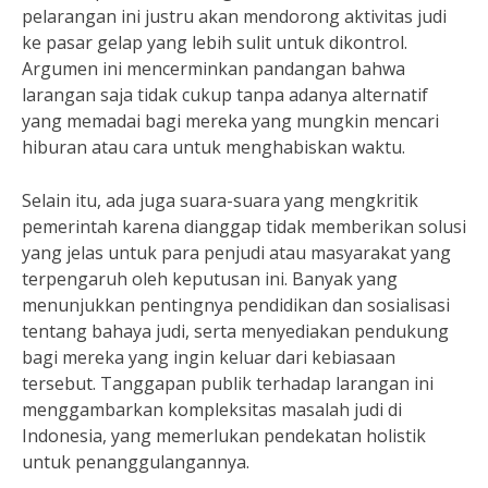
pelarangan ini justru akan mendorong aktivitas judi
ke pasar gelap yang lebih sulit untuk dikontrol.
Argumen ini mencerminkan pandangan bahwa
larangan saja tidak cukup tanpa adanya alternatif
yang memadai bagi mereka yang mungkin mencari
hiburan atau cara untuk menghabiskan waktu.
Selain itu, ada juga suara-suara yang mengkritik
pemerintah karena dianggap tidak memberikan solusi
yang jelas untuk para penjudi atau masyarakat yang
terpengaruh oleh keputusan ini. Banyak yang
menunjukkan pentingnya pendidikan dan sosialisasi
tentang bahaya judi, serta menyediakan pendukung
bagi mereka yang ingin keluar dari kebiasaan
tersebut. Tanggapan publik terhadap larangan ini
menggambarkan kompleksitas masalah judi di
Indonesia, yang memerlukan pendekatan holistik
untuk penanggulangannya.