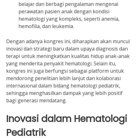
belajar dan berbagi pengalaman mengenai
perawatan pasien anak dengan kondisi
hematologi yang kompleks, seperti anemia,
hemofilia, dan leukemia.
Dengan adanya kongres ini, diharapkan akan muncul
inovasi dan strategi baru dalam upaya diagnosis dan
terapi untuk meningkatkan kualitas hidup anak-anak
yang menderita penyakit hematologi. Selain itu,
kongres ini juga berfungsi sebagai platform untuk
mendorong penelitian lebih lanjut dan kolaborasi
internasional dalam bidang hematologi pediatrik,
sehingga menghasilkan dampak yang lebih positif
bagi generasi mendatang.
Inovasi dalam Hematologi
Pediatrik