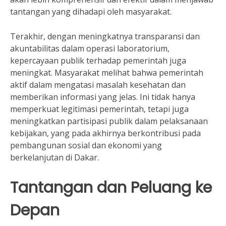
tantangan yang dihadapi oleh masyarakat.
Terakhir, dengan meningkatnya transparansi dan
akuntabilitas dalam operasi laboratorium,
kepercayaan publik terhadap pemerintah juga
meningkat. Masyarakat melihat bahwa pemerintah
aktif dalam mengatasi masalah kesehatan dan
memberikan informasi yang jelas. Ini tidak hanya
memperkuat legitimasi pemerintah, tetapi juga
meningkatkan partisipasi publik dalam pelaksanaan
kebijakan, yang pada akhirnya berkontribusi pada
pembangunan sosial dan ekonomi yang
berkelanjutan di Dakar.
Tantangan dan Peluang ke
Depan