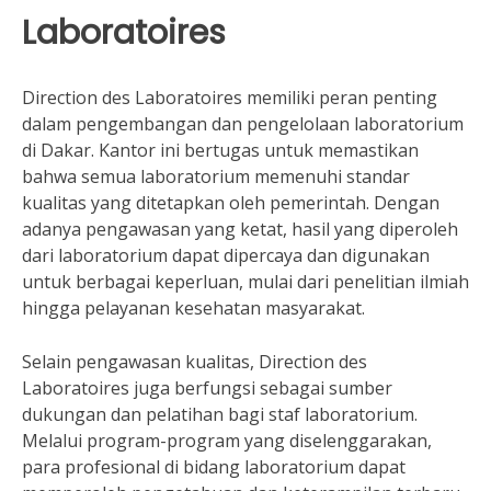
Laboratoires
Direction des Laboratoires memiliki peran penting
dalam pengembangan dan pengelolaan laboratorium
di Dakar. Kantor ini bertugas untuk memastikan
bahwa semua laboratorium memenuhi standar
kualitas yang ditetapkan oleh pemerintah. Dengan
adanya pengawasan yang ketat, hasil yang diperoleh
dari laboratorium dapat dipercaya dan digunakan
untuk berbagai keperluan, mulai dari penelitian ilmiah
hingga pelayanan kesehatan masyarakat.
Selain pengawasan kualitas, Direction des
Laboratoires juga berfungsi sebagai sumber
dukungan dan pelatihan bagi staf laboratorium.
Melalui program-program yang diselenggarakan,
para profesional di bidang laboratorium dapat