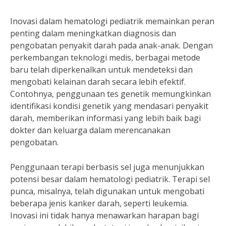
Inovasi dalam hematologi pediatrik memainkan peran
penting dalam meningkatkan diagnosis dan
pengobatan penyakit darah pada anak-anak. Dengan
perkembangan teknologi medis, berbagai metode
baru telah diperkenalkan untuk mendeteksi dan
mengobati kelainan darah secara lebih efektif.
Contohnya, penggunaan tes genetik memungkinkan
identifikasi kondisi genetik yang mendasari penyakit
darah, memberikan informasi yang lebih baik bagi
dokter dan keluarga dalam merencanakan
pengobatan.
Penggunaan terapi berbasis sel juga menunjukkan
potensi besar dalam hematologi pediatrik. Terapi sel
punca, misalnya, telah digunakan untuk mengobati
beberapa jenis kanker darah, seperti leukemia.
Inovasi ini tidak hanya menawarkan harapan bagi