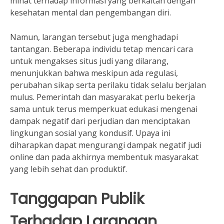
minat terhadap informasi yang berkaitan dengan
kesehatan mental dan pengembangan diri.
Namun, larangan tersebut juga menghadapi
tantangan. Beberapa individu tetap mencari cara
untuk mengakses situs judi yang dilarang,
menunjukkan bahwa meskipun ada regulasi,
perubahan sikap serta perilaku tidak selalu berjalan
mulus. Pemerintah dan masyarakat perlu bekerja
sama untuk terus memperkuat edukasi mengenai
dampak negatif dari perjudian dan menciptakan
lingkungan sosial yang kondusif. Upaya ini
diharapkan dapat mengurangi dampak negatif judi
online dan pada akhirnya membentuk masyarakat
yang lebih sehat dan produktif.
Tanggapan Publik
Terhadap Larangan