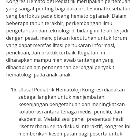
Kongres Hematologi Pediatrik merupakan pertemuan
yang sangat penting bagi para profesional kesehatan
yang berfokus pada bidang hematologi anak. Dalam
beberapa tahun terakhir, perkembangan ilmu
pengetahuan dan teknologi di bidang ini telah terjadi
dengan pesat, menciptakan kebutuhan untuk forum
yang dapat memfasilitasi pertukaran informasi,
penelitian, dan praktik terbaik. Kegiatan ini
diharapkan mampu menjawab tantangan yang
dihadapi dalam penanganan berbagai penyakit
hematologi pada anak-anak.
Ulusal Pediatrik Hematoloji Kongresi diadakan
sebagai langkah untuk menjembatani
kesenjangan pengetahuan dan meningkatkan
kolaborasi antara tenaga medis, peneliti, dan
akademisi. Melalui sesi panel, presentasi hasil
riset terbaru, serta diskusi interaktif, kongres ini
memberikan kesempatan bagi peserta untuk