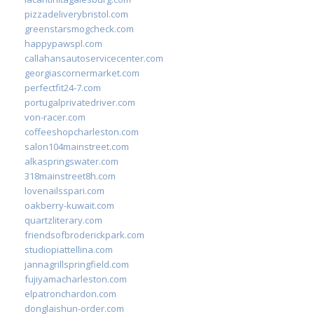
pizzadeliverybristol.com
greenstarsmogcheck.com
happypawspl.com
callahansautoservicecenter.com
georgiascornermarket.com
perfectfit24-7.com
portugalprivatedriver.com
von-racer.com
coffeeshopcharleston.com
salon104mainstreet.com
alkaspringswater.com
318mainstreet8h.com
lovenailsspari.com
oakberry-kuwait.com
quartzliterary.com
friendsofbroderickpark.com
studiopiattellina.com
jannagrillspringfield.com
fujiyamacharleston.com
elpatronchardon.com
donglaishun-order.com