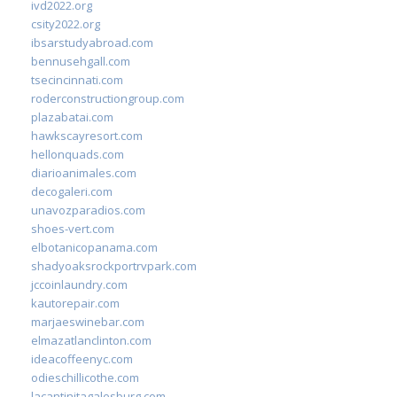
ivd2022.org
csity2022.org
ibsarstudyabroad.com
bennusehgall.com
tsecincinnati.com
roderconstructiongroup.com
plazabatai.com
hawkscayresort.com
hellonquads.com
diarioanimales.com
decogaleri.com
unavozparadios.com
shoes-vert.com
elbotanicopanama.com
shadyoaksrockportrvpark.com
jccoinlaundry.com
kautorepair.com
marjaeswinebar.com
elmazatlanclinton.com
ideacoffeenyc.com
odieschillicothe.com
lacantinitagalesburg.com