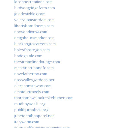
loceanecreations.com
birdsongridgefarm.com
joiedevivblog.com
valera-amsterdam.com
libertybrandhemp.com
norwoodinnwi.com
neighboursmarket.com
blackanguscareers.com
bolesfororegon.com
bodega-ole.com
thestreamlinerlounge.com
mestrinorubanofc.com
novelatherton.com
nassvalleygardens.net
electjohnstewart.com
omptourtravels.com
tribratanews-polreskebumen.com
rsudbayuasih.org
publikjurnalistik.org
juneteenthapparel.net
italywarm.com
journaloffinanceeconomics.com