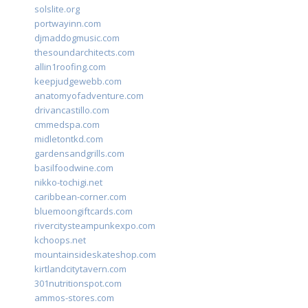
solslite.org
portwayinn.com
djmaddogmusic.com
thesoundarchitects.com
allin1roofing.com
keepjudgewebb.com
anatomyofadventure.com
drivancastillo.com
cmmedspa.com
midletontkd.com
gardensandgrills.com
basilfoodwine.com
nikko-tochigi.net
caribbean-corner.com
bluemoongiftcards.com
rivercitysteampunkexpo.com
kchoops.net
mountainsideskateshop.com
kirtlandcitytavern.com
301nutritionspot.com
ammos-stores.com