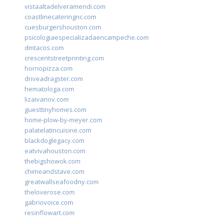
vistaaltadelveramendi.com
coastlinecateringnc.com
cuesburgershouston.com
psicologiaespecializadaencampeche.com
dmtacos.com
crescentstreetprinting.com
hornopizza.com
driveadragster.com
hematologa.com
lizaivanov.com
guesttinyhomes.com
home-plow-by-meyer.com
palatelatincuisine.com
blackdoglegacy.com
eatvivahouston.com
thebigshowok.com
chimeandstave.com
greatwallseafoodny.com
theloverose.com
gabriovoice.com
resinflowart.com