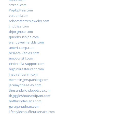
stcreal.com
PopUpFlea.com
valueml.com
rebeccatorresjewelry.com
jmpbliss.com
drjorgerico.com
queensushipa.com
wendyweimerdds.com
ameri-camp.com
hrsreceivables.com
empconst1.com
cinderella-support.com
bigpinkrestaurant.com
inspirehuahin.com
memmingerspainting.com
jeremypbeasley.com
thesandwichdepotcos.com
drgiggleshouseofpain.com
hotflashdesigns.com
garagenadeau.com
lifestylechauffeurservice.com