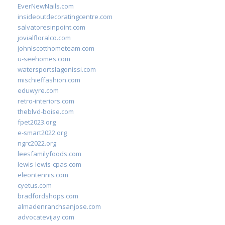
EverNewNails.com
insideoutdecoratingcentre.com
salvatoresinpoint.com
jovialfloralco.com
johnlscotthometeam.com
u-seehomes.com
watersportslagonissi.com
mischieffashion.com
eduwyre.com
retro-interiors.com
theblvd-boise.com
fpet2023.org
e-smart2022.org
ngrc2022.org
leesfamilyfoods.com
lewis-lewis-cpas.com
eleontennis.com
cyetus.com
bradfordshops.com
almadenranchsanjose.com
advocatevijay.com