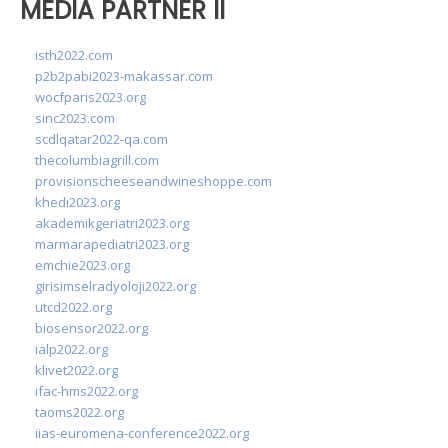
MEDIA PARTNER II
isth2022.com
p2b2pabi2023-makassar.com
wocfparis2023.org
sinc2023.com
scdlqatar2022-qa.com
thecolumbiagrill.com
provisionscheeseandwineshoppe.com
khedi2023.org
akademikgeriatri2023.org
marmarapediatri2023.org
emchie2023.org
girisimselradyoloji2022.org
utcd2022.org
biosensor2022.org
ialp2022.org
klivet2022.org
ifac-hms2022.org
taoms2022.org
iias-euromena-conference2022.org