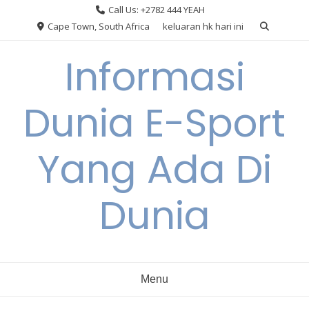
Skip
Call Us: +2782 444 YEAH
to
Cape Town, South Africa
keluaran hk hari ini
content
Informasi
Dunia E-Sport
Yang Ada Di
Dunia
Menu