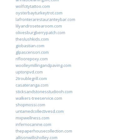
wolfcitytattoo.com
oysterbayturkeytrot.com
lafronterarestauranteybar.com
lilyandrosetearoom.com
olivesburgberrypatch.com
theslushkids.com
giobastian.com
glpascensori.com
rifloorepoxy.com
woolleymillingandpaving.com
uptonpvd.com
2troublegrill.com
casateranga.com
sticksandstonesstudiooh.com
walkers-treeservice.com
shopmossi.com
untamedcollectivesd.com
mxpwellness.com
infernocanine.com
thepaperhousecollection.com
allisonwillisholley.com