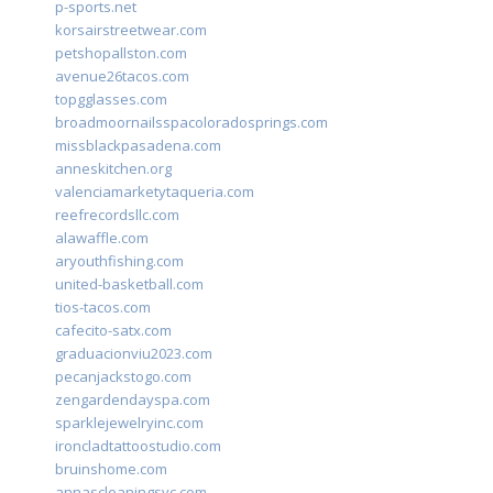
p-sports.net
korsairstreetwear.com
petshopallston.com
avenue26tacos.com
topgglasses.com
broadmoornailsspacoloradosprings.com
missblackpasadena.com
anneskitchen.org
valenciamarketytaqueria.com
reefrecordsllc.com
alawaffle.com
aryouthfishing.com
united-basketball.com
tios-tacos.com
cafecito-satx.com
graduacionviu2023.com
pecanjackstogo.com
zengardendayspa.com
sparklejewelryinc.com
ironcladtattoostudio.com
bruinshome.com
annascleaningsvc.com