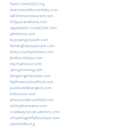
fiamc-rome2022.org
mariceworldessentials.com
lafisheriarestaurant.com
915jazzandmore.com
aguadulce-countryfair.com
jakehovis.com
bosswingsduluth.com
birminghamautocare.com
tonyscountrykitchen.com
jbellasnailspa.com
mychaihouse.com
alvisgrooming.com
thegeorginaestate.com
blythewoodseafood.com
paolosdelibangkok.com
bobacove.com
phoone24brookfield.com
mickeybarmama.com
roadwayconstructioninc.com
shopdragonflyboutique.com
sportszilla.org