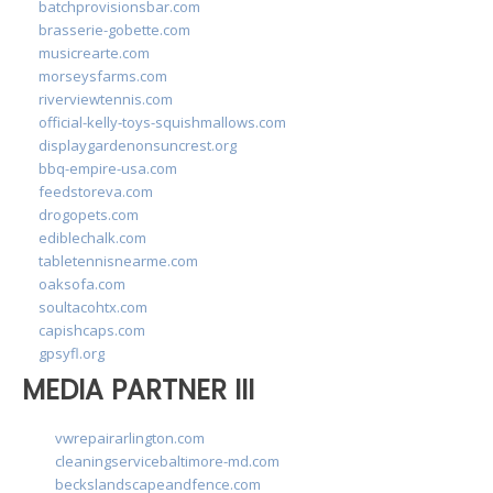
batchprovisionsbar.com
brasserie-gobette.com
musicrearte.com
morseysfarms.com
riverviewtennis.com
official-kelly-toys-squishmallows.com
displaygardenonsuncrest.org
bbq-empire-usa.com
feedstoreva.com
drogopets.com
ediblechalk.com
tabletennisnearme.com
oaksofa.com
soultacohtx.com
capishcaps.com
gpsyfl.org
MEDIA PARTNER III
vwrepairarlington.com
cleaningservicebaltimore-md.com
beckslandscapeandfence.com