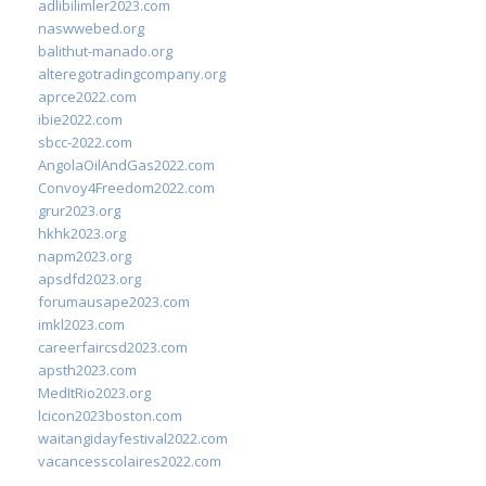
adlibilimler2023.com
naswwebed.org
balithut-manado.org
alteregotradingcompany.org
aprce2022.com
ibie2022.com
sbcc-2022.com
AngolaOilAndGas2022.com
Convoy4Freedom2022.com
grur2023.org
hkhk2023.org
napm2023.org
apsdfd2023.org
forumausape2023.com
imkl2023.com
careerfaircsd2023.com
apsth2023.com
MedItRio2023.org
lcicon2023boston.com
waitangidayfestival2022.com
vacancesscolaires2022.com