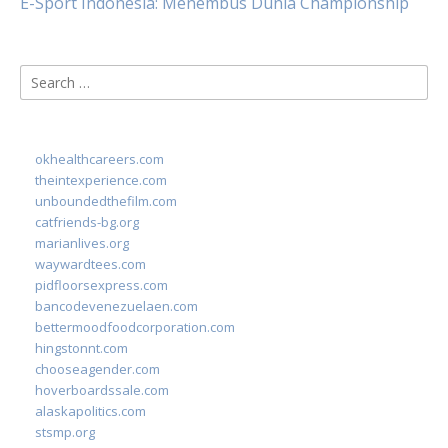
E-Sport Indonesia: Menembus Dunia Championship
Search
for:
okhealthcareers.com
theintexperience.com
unboundedthefilm.com
catfriends-bg.org
marianlives.org
waywardtees.com
pidfloorsexpress.com
bancodevenezuelaen.com
bettermoodfoodcorporation.com
hingstonnt.com
chooseagender.com
hoverboardssale.com
alaskapolitics.com
stsmp.org