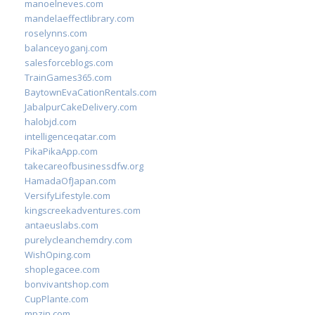
manoelneves.com
mandelaeffectlibrary.com
roselynns.com
balanceyoganj.com
salesforceblogs.com
TrainGames365.com
BaytownEvaCationRentals.com
JabalpurCakeDelivery.com
halobjd.com
intelligenceqatar.com
PikaPikaApp.com
takecareofbusinessdfw.org
HamadaOfJapan.com
VersifyLifestyle.com
kingscreekadventures.com
antaeuslabs.com
purelycleanchemdry.com
WishOping.com
shoplegacee.com
bonvivantshop.com
CupPlante.com
mpzin.com