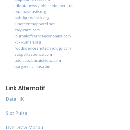
tribratanews-polreskebumen.com
rsudbayuasih.org
publikjurnalistik.org
juneteenthapparel.net
italywarm.com
journaloffinanceeconomics.com
kvk-kumari.org
foodscienceandtechnology.com
scisportsscience.com
addisababacuisineaz.com
burgerimcamas.com
Link Alternatif
Data HK
Slot Pulsa
Live Draw Macau