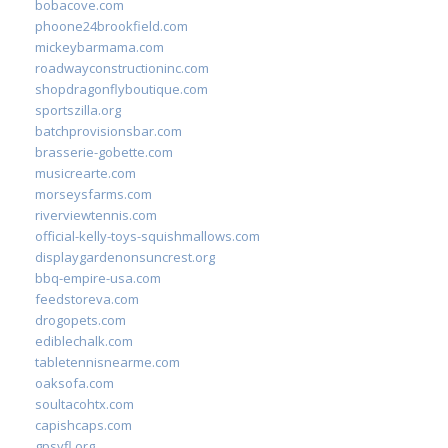
bobacove.com
phoone24brookfield.com
mickeybarmama.com
roadwayconstructioninc.com
shopdragonflyboutique.com
sportszilla.org
batchprovisionsbar.com
brasserie-gobette.com
musicrearte.com
morseysfarms.com
riverviewtennis.com
official-kelly-toys-squishmallows.com
displaygardenonsuncrest.org
bbq-empire-usa.com
feedstoreva.com
drogopets.com
ediblechalk.com
tabletennisnearme.com
oaksofa.com
soultacohtx.com
capishcaps.com
gpsyfl.org