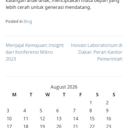
kalangan anak-anak, menciptakan masa depan yang
lebih cerah untuk generasi mendatang.
Posted in
Blog
Post
Menjajal Kemajuan: Insight
Inovasi Laboratorium di
dari Konferensi Mikro
Dakar: Peran Kantor
2023
Pemerintah
navigation
August 2026
M
T
W
T
F
S
S
1
2
3
4
5
6
7
8
9
10
11
12
13
14
15
16
17
18
19
20
21
22
23