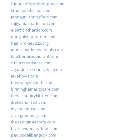
friendsofbroderickpark.com
studiopiattellina.com
jannagrillspringfield.com
fujiyamacharleston.com
elpatronchardon.com
donglaishun-order.com
fiamc-rome2022.org
mariceworldessentials.com
lafisheriarestaurant.com
915jazzandmore.com
aguadulce-countryfair.com
jakehovis.com
bosswingsduluth.com
birminghamautocare.com
tonyscountrykitchen.com
jbellasnailspa.com
mychaihouse.com
alvisgrooming.com
thegeorginaestate.com
blythewoodseafood.com
paolosdelibangkok.com