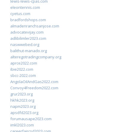
lewis-lewis-cpas.com
eleontennis.com
cyetus.com
bradfordshops.com
almadenranchsanjose.com
advocatevijay.com
adlibilimler2023.com
naswwebed.org
balithut-manado.org
alteregotradingcompany.org
aprce2022.com
ibie2022.com
sbcc-2022.com
AngolaOilAndGas2022.com
Convoy4Freedom2022.com
grur2023.org
hkhk2023.org
napm2023.org
apsdfd2023.org
forumausape2023.com
imkl2023.com
careerfaircsd2023.com