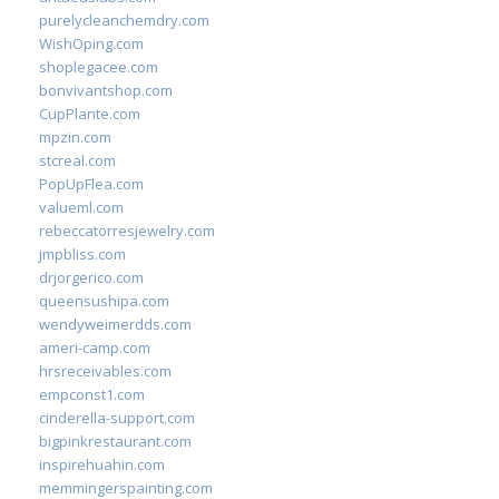
purelycleanchemdry.com
WishOping.com
shoplegacee.com
bonvivantshop.com
CupPlante.com
mpzin.com
stcreal.com
PopUpFlea.com
valueml.com
rebeccatorresjewelry.com
jmpbliss.com
drjorgerico.com
queensushipa.com
wendyweimerdds.com
ameri-camp.com
hrsreceivables.com
empconst1.com
cinderella-support.com
bigpinkrestaurant.com
inspirehuahin.com
memmingerspainting.com