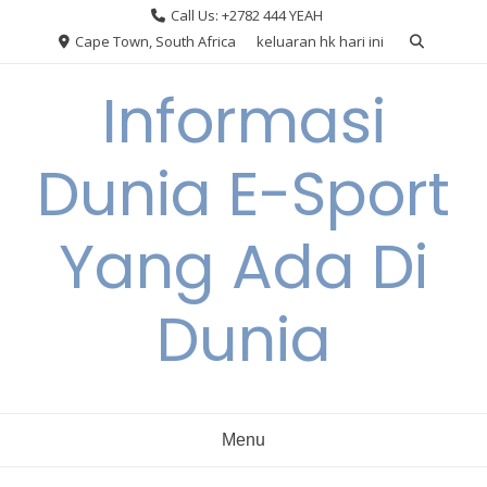
Skip
Call Us: +2782 444 YEAH
to
Cape Town, South Africa
keluaran hk hari ini
content
Informasi
Dunia E-Sport
Yang Ada Di
Dunia
Menu