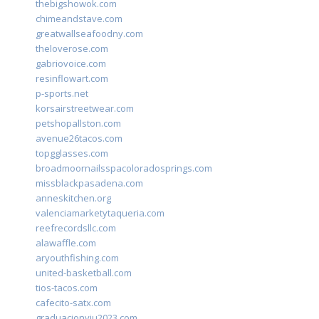
thebigshowok.com
chimeandstave.com
greatwallseafoodny.com
theloverose.com
gabriovoice.com
resinflowart.com
p-sports.net
korsairstreetwear.com
petshopallston.com
avenue26tacos.com
topgglasses.com
broadmoornailsspacoloradosprings.com
missblackpasadena.com
anneskitchen.org
valenciamarketytaqueria.com
reefrecordsllc.com
alawaffle.com
aryouthfishing.com
united-basketball.com
tios-tacos.com
cafecito-satx.com
graduacionviu2023.com