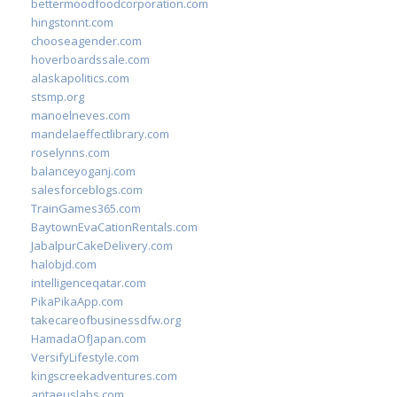
bettermoodfoodcorporation.com
hingstonnt.com
chooseagender.com
hoverboardssale.com
alaskapolitics.com
stsmp.org
manoelneves.com
mandelaeffectlibrary.com
roselynns.com
balanceyoganj.com
salesforceblogs.com
TrainGames365.com
BaytownEvaCationRentals.com
JabalpurCakeDelivery.com
halobjd.com
intelligenceqatar.com
PikaPikaApp.com
takecareofbusinessdfw.org
HamadaOfJapan.com
VersifyLifestyle.com
kingscreekadventures.com
antaeuslabs.com