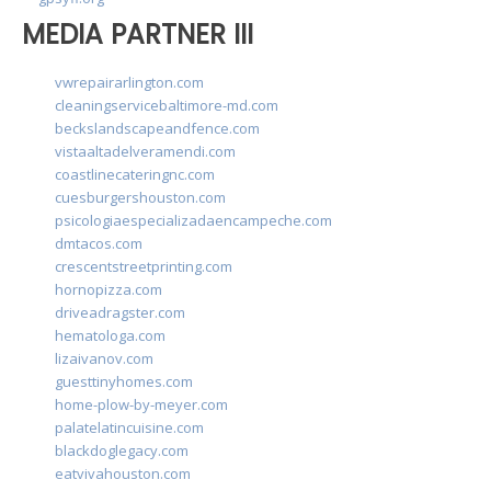
MEDIA PARTNER III
vwrepairarlington.com
cleaningservicebaltimore-md.com
beckslandscapeandfence.com
vistaaltadelveramendi.com
coastlinecateringnc.com
cuesburgershouston.com
psicologiaespecializadaencampeche.com
dmtacos.com
crescentstreetprinting.com
hornopizza.com
driveadragster.com
hematologa.com
lizaivanov.com
guesttinyhomes.com
home-plow-by-meyer.com
palatelatincuisine.com
blackdoglegacy.com
eatvivahouston.com