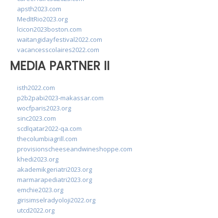
apsth2023.com
MedItRio2023.org
lcicon2023boston.com
waitangidayfestival2022.com
vacancesscolaires2022.com
MEDIA PARTNER II
isth2022.com
p2b2pabi2023-makassar.com
wocfparis2023.org
sinc2023.com
scdlqatar2022-qa.com
thecolumbiagrill.com
provisionscheeseandwineshoppe.com
khedi2023.org
akademikgeriatri2023.org
marmarapediatri2023.org
emchie2023.org
girisimselradyoloji2022.org
utcd2022.org