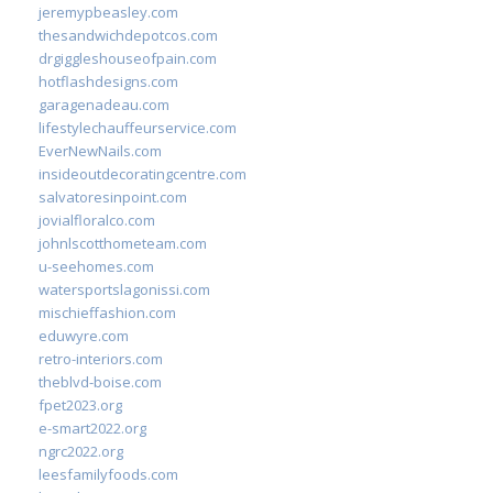
jeremypbeasley.com
thesandwichdepotcos.com
drgiggleshouseofpain.com
hotflashdesigns.com
garagenadeau.com
lifestylechauffeurservice.com
EverNewNails.com
insideoutdecoratingcentre.com
salvatoresinpoint.com
jovialfloralco.com
johnlscotthometeam.com
u-seehomes.com
watersportslagonissi.com
mischieffashion.com
eduwyre.com
retro-interiors.com
theblvd-boise.com
fpet2023.org
e-smart2022.org
ngrc2022.org
leesfamilyfoods.com