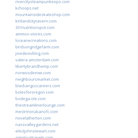
rivercitysteampunkexpo.com
kchoops.net
mountainsideskateshop.com
kirtlandcitytavern.com
301nutritionspot.com
ammos-stores.com
loceanecreations.com
birdsongridgefarm.com
joiedevivblog.com
valera-amsterdam.com
libertybrandhemp.com
norwoodinnwi.com
neighboursmarket.com
blackanguscareers.com
bolesfororegon.com
bodega-ole.com
thestreamlinerlounge.com
mestrinorubanofc.com
novelatherton.com
nassvalleygardens.net
electjohnstewart.com
omptourtravels.com