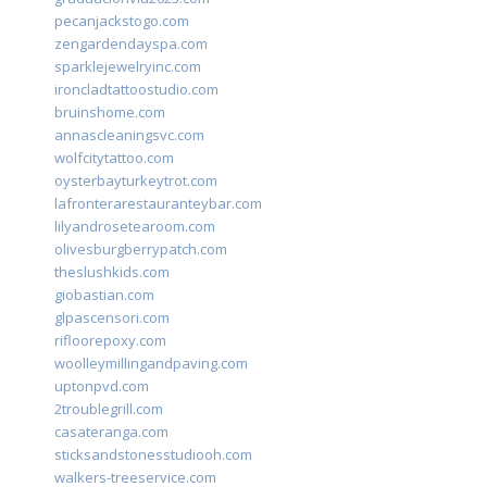
pecanjackstogo.com
zengardendayspa.com
sparklejewelryinc.com
ironcladtattoostudio.com
bruinshome.com
annascleaningsvc.com
wolfcitytattoo.com
oysterbayturkeytrot.com
lafronterarestauranteybar.com
lilyandrosetearoom.com
olivesburgberrypatch.com
theslushkids.com
giobastian.com
glpascensori.com
rifloorepoxy.com
woolleymillingandpaving.com
uptonpvd.com
2troublegrill.com
casateranga.com
sticksandstonesstudiooh.com
walkers-treeservice.com