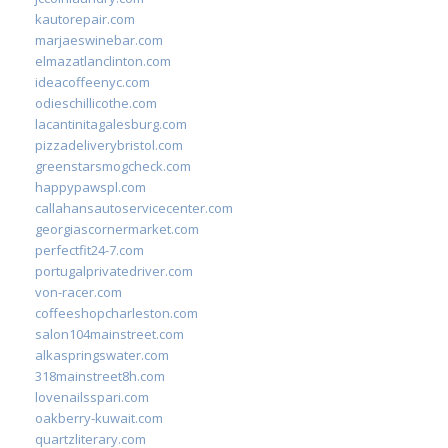
kautorepair.com
marjaeswinebar.com
elmazatlanclinton.com
ideacoffeenyc.com
odieschillicothe.com
lacantinitagalesburg.com
pizzadeliverybristol.com
greenstarsmogcheck.com
happypawspl.com
callahansautoservicecenter.com
georgiascornermarket.com
perfectfit24-7.com
portugalprivatedriver.com
von-racer.com
coffeeshopcharleston.com
salon104mainstreet.com
alkaspringswater.com
318mainstreet8h.com
lovenailsspari.com
oakberry-kuwait.com
quartzliterary.com