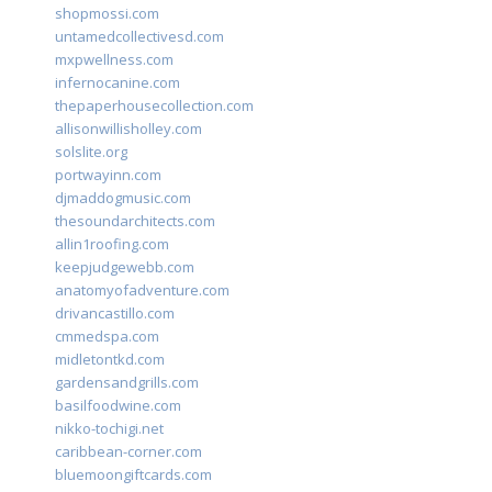
shopmossi.com
untamedcollectivesd.com
mxpwellness.com
infernocanine.com
thepaperhousecollection.com
allisonwillisholley.com
solslite.org
portwayinn.com
djmaddogmusic.com
thesoundarchitects.com
allin1roofing.com
keepjudgewebb.com
anatomyofadventure.com
drivancastillo.com
cmmedspa.com
midletontkd.com
gardensandgrills.com
basilfoodwine.com
nikko-tochigi.net
caribbean-corner.com
bluemoongiftcards.com