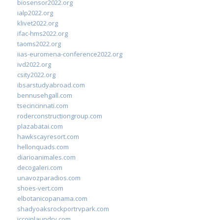
biosensor2022.org
ialp2022.org
klivet2022.org
ifac-hms2022.org
taoms2022.org
iias-euromena-conference2022.org
ivd2022.org
csity2022.org
ibsarstudyabroad.com
bennusehgall.com
tsecincinnati.com
roderconstructiongroup.com
plazabatai.com
hawkscayresort.com
hellonquads.com
diarioanimales.com
decogaleri.com
unavozparadios.com
shoes-vert.com
elbotanicopanama.com
shadyoaksrockportrvpark.com
jccoinlaundry.com