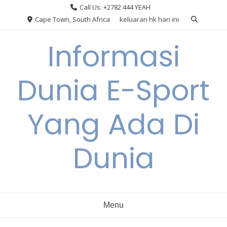
Skip
Call Us: +2782 444 YEAH
to
Cape Town, South Africa
keluaran hk hari ini
content
Informasi
Dunia E-Sport
Yang Ada Di
Dunia
Menu