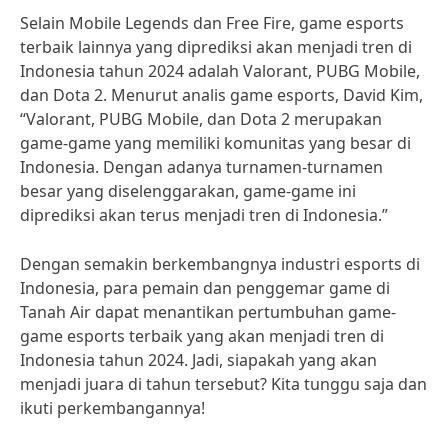
Selain Mobile Legends dan Free Fire, game esports
terbaik lainnya yang diprediksi akan menjadi tren di
Indonesia tahun 2024 adalah Valorant, PUBG Mobile,
dan Dota 2. Menurut analis game esports, David Kim,
“Valorant, PUBG Mobile, dan Dota 2 merupakan
game-game yang memiliki komunitas yang besar di
Indonesia. Dengan adanya turnamen-turnamen
besar yang diselenggarakan, game-game ini
diprediksi akan terus menjadi tren di Indonesia.”
Dengan semakin berkembangnya industri esports di
Indonesia, para pemain dan penggemar game di
Tanah Air dapat menantikan pertumbuhan game-
game esports terbaik yang akan menjadi tren di
Indonesia tahun 2024. Jadi, siapakah yang akan
menjadi juara di tahun tersebut? Kita tunggu saja dan
ikuti perkembangannya!