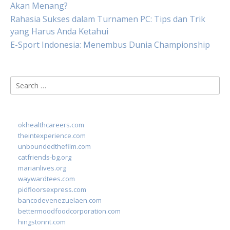
Akan Menang?
Rahasia Sukses dalam Turnamen PC: Tips dan Trik
yang Harus Anda Ketahui
E-Sport Indonesia: Menembus Dunia Championship
Search
for:
okhealthcareers.com
theintexperience.com
unboundedthefilm.com
catfriends-bg.org
marianlives.org
waywardtees.com
pidfloorsexpress.com
bancodevenezuelaen.com
bettermoodfoodcorporation.com
hingstonnt.com