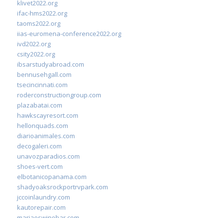
klivet2022.org
ifac-hms2022.org
taoms2022.org
iias-euromena-conference2022.org
ivd2022.org
csity2022.org
ibsarstudyabroad.com
bennusehgall.com
tsecincinnati.com
roderconstructiongroup.com
plazabatai.com
hawkscayresort.com
hellonquads.com
diarioanimales.com
decogaleri.com
unavozparadios.com
shoes-vert.com
elbotanicopanama.com
shadyoaksrockportrvpark.com
jccoinlaundry.com
kautorepair.com
marjaeswinebar.com