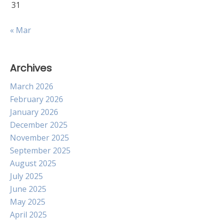
31
« Mar
Archives
March 2026
February 2026
January 2026
December 2025
November 2025
September 2025
August 2025
July 2025
June 2025
May 2025
April 2025