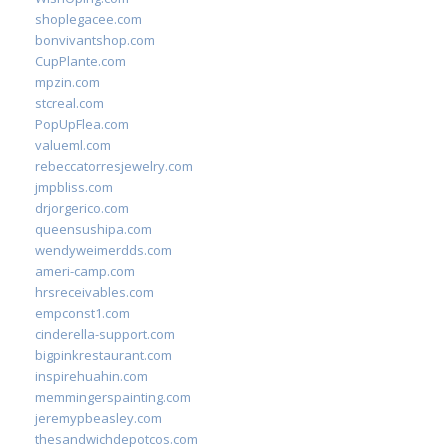
shoplegacee.com
bonvivantshop.com
CupPlante.com
mpzin.com
stcreal.com
PopUpFlea.com
valueml.com
rebeccatorresjewelry.com
jmpbliss.com
drjorgerico.com
queensushipa.com
wendyweimerdds.com
ameri-camp.com
hrsreceivables.com
empconst1.com
cinderella-support.com
bigpinkrestaurant.com
inspirehuahin.com
memmingerspainting.com
jeremypbeasley.com
thesandwichdepotcos.com