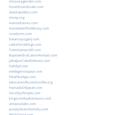
chooseagender.com
hoverboardssale.com
alaskapolitics.com
stsmp.org
manoelneves.com
mandelaeffectlibrary.com
roselynns.com
balanceyoganj.com
salesforceblogs.com
TrainGames365.com
BaytownEvaCationRentals.com
JabalpurCakeDelivery.com
halobjd.com
intelligenceqatar.com
PikaPikaApp.com
takecareofbusinessdfw.org
HamadaOfJapan.com
VersifyLifestyle.com
kingscreekadventures.com
antaeuslabs.com
purelycleanchemdry.com
WishOping.com