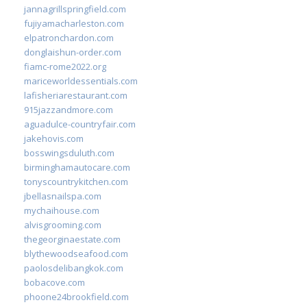
jannagrillspringfield.com
fujiyamacharleston.com
elpatronchardon.com
donglaishun-order.com
fiamc-rome2022.org
mariceworldessentials.com
lafisheriarestaurant.com
915jazzandmore.com
aguadulce-countryfair.com
jakehovis.com
bosswingsduluth.com
birminghamautocare.com
tonyscountrykitchen.com
jbellasnailspa.com
mychaihouse.com
alvisgrooming.com
thegeorginaestate.com
blythewoodseafood.com
paolosdelibangkok.com
bobacove.com
phoone24brookfield.com