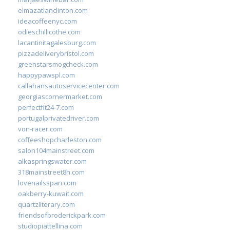
elmazatlanclinton.com
ideacoffeenyc.com
odieschillicothe.com
lacantinitagalesburg.com
pizzadeliverybristol.com
greenstarsmogcheck.com
happypawspl.com
callahansautoservicecenter.com
georgiascornermarket.com
perfectfit24-7.com
portugalprivatedriver.com
von-racer.com
coffeeshopcharleston.com
salon104mainstreet.com
alkaspringswater.com
318mainstreet8h.com
lovenailsspari.com
oakberry-kuwait.com
quartzliterary.com
friendsofbroderickpark.com
studiopiattellina.com