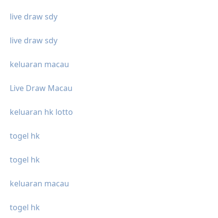
live draw sdy
live draw sdy
keluaran macau
Live Draw Macau
keluaran hk lotto
togel hk
togel hk
keluaran macau
togel hk