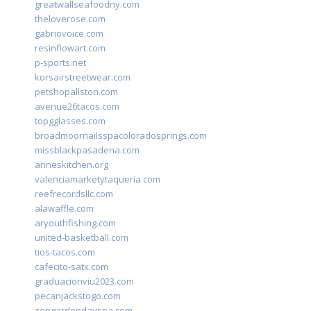
greatwallseafoodny.com
theloverose.com
gabriovoice.com
resinflowart.com
p-sports.net
korsairstreetwear.com
petshopallston.com
avenue26tacos.com
topgglasses.com
broadmoornailsspacoloradosprings.com
missblackpasadena.com
anneskitchen.org
valenciamarketytaqueria.com
reefrecordsllc.com
alawaffle.com
aryouthfishing.com
united-basketball.com
tios-tacos.com
cafecito-satx.com
graduacionviu2023.com
pecanjackstogo.com
zengardendayspa.com