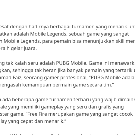
pesat dengan hadirnya berbagai turnamen yang menarik un
lewatkan adalah Mobile Legends, sebuah game yang sangat
n Mobile Legends, para pemain bisa menunjukkan skill me
aih gelar juara.
ang tak kalah seru adalah PUBG Mobile. Game ini menawar
n, sehingga tak heran jika banyak pemain yang tertarik 
mad Faiz, seorang gamer profesional, “PUBG Mobile adala
 mengasah kemampuan bermain game secara tim.”
h ada beberapa game turnamen terbaru yang wajib dimain
oyale yang memiliki gameplay yang seru dan grafis yang
ster game, “Free Fire merupakan game yang sangat cocok
lay yang cepat dan menarik.”