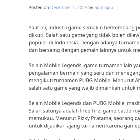
Posted on
December 4, 2024
by
adminjab
Saat ini, industri game semakin berkembang 
diikuti. Salah satu game yang tidak boleh di
populer di Indonesia. Dengan adanya turname
dan bersaing dengan pemain lainnya untuk mer
Selain Mobile Legends, game turnamen lain y
pengalaman bermain yang seru dan menegangka
mengikuti turnamen PUBG Mobile. Menurut Ah
salah satu game yang wajib dimainkan untuk
Selain Mobile Legends dan PUBG Mobile, masi
Salah satunya adalah Free Fire, game battle r
memukau. Menurut Rizky Pratama, seorang ca
untuk dijadikan ajang turnamen karena gamep