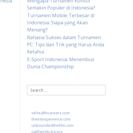
onesia
Mengapa Turnamen Konsol
Semakin Populer di Indonesia?
Turnamen Mobile Terbesar di
Indonesia: Siapa yang Akan
Menang?
Rahasia Sukses dalam Turnamen
PC: Tips dan Trik yang Harus Anda
Ketahui
E-Sport Indonesia: Menembus
Dunia Championship
Search
for:
okhealthcareers.com
theintexperience.com
unboundedthefilm.com
catfriends-bg.org