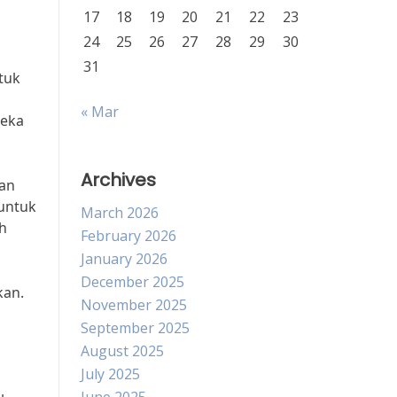
17
18
19
20
21
22
23
24
25
26
27
28
29
30
31
tuk
« Mar
reka
Archives
kan
untuk
March 2026
h
February 2026
January 2026
December 2025
kan.
November 2025
September 2025
August 2025
July 2025