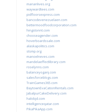
marianlives.org
waywardtees.com
pidfloorsexpress.com
bancodevenezuelaen.com
bettermoodfoodcorporation.com
hingstonnt.com
chooseagender.com
hoverboardssale.com
alaskapolitics.com
stsmp.org
manoelneves.com
mandelaeffectlibrary.com
roselynns.com
balanceyoganj.com
salesforceblogs.com
TrainGames365.com
BaytownEvaCationRentals.com
JabalpurCakeDelivery.com
halobjd.com
intelligenceqatar.com
PikaPikaApp.com