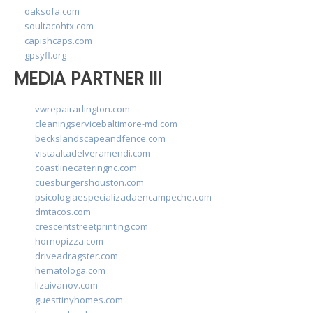
oaksofa.com
soultacohtx.com
capishcaps.com
gpsyfl.org
MEDIA PARTNER III
vwrepairarlington.com
cleaningservicebaltimore-md.com
beckslandscapeandfence.com
vistaaltadelveramendi.com
coastlinecateringnc.com
cuesburgershouston.com
psicologiaespecializadaencampeche.com
dmtacos.com
crescentstreetprinting.com
hornopizza.com
driveadragster.com
hematologa.com
lizaivanov.com
guesttinyhomes.com