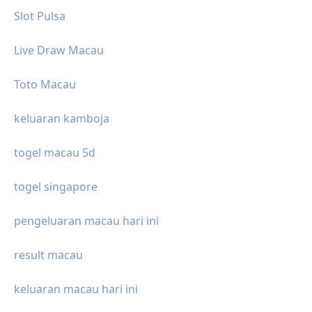
Slot Pulsa
Live Draw Macau
Toto Macau
keluaran kamboja
togel macau 5d
togel singapore
pengeluaran macau hari ini
result macau
keluaran macau hari ini