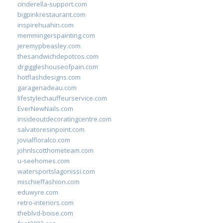
cinderella-support.com
bigpinkrestaurant.com
inspirehuahin.com
memmingerspainting.com
jeremypbeasley.com
thesandwichdepotcos.com
drgiggleshouseofpain.com
hotflashdesigns.com
garagenadeau.com
lifestylechauffeurservice.com
EverNewNails.com
insideoutdecoratingcentre.com
salvatoresinpoint.com
jovialfloralco.com
johnlscotthometeam.com
u-seehomes.com
watersportslagonissi.com
mischieffashion.com
eduwyre.com
retro-interiors.com
theblvd-boise.com