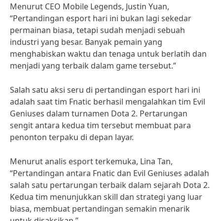
Menurut CEO Mobile Legends, Justin Yuan,
“Pertandingan esport hari ini bukan lagi sekedar
permainan biasa, tetapi sudah menjadi sebuah
industri yang besar. Banyak pemain yang
menghabiskan waktu dan tenaga untuk berlatih dan
menjadi yang terbaik dalam game tersebut.”
Salah satu aksi seru di pertandingan esport hari ini
adalah saat tim Fnatic berhasil mengalahkan tim Evil
Geniuses dalam turnamen Dota 2. Pertarungan
sengit antara kedua tim tersebut membuat para
penonton terpaku di depan layar.
Menurut analis esport terkemuka, Lina Tan,
“Pertandingan antara Fnatic dan Evil Geniuses adalah
salah satu pertarungan terbaik dalam sejarah Dota 2.
Kedua tim menunjukkan skill dan strategi yang luar
biasa, membuat pertandingan semakin menarik
untuk disaksikan.”