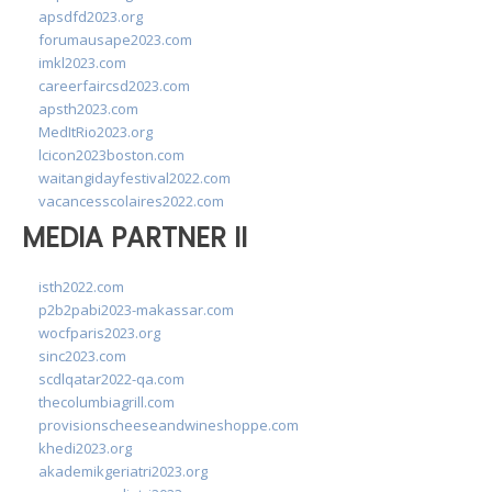
apsdfd2023.org
forumausape2023.com
imkl2023.com
careerfaircsd2023.com
apsth2023.com
MedItRio2023.org
lcicon2023boston.com
waitangidayfestival2022.com
vacancesscolaires2022.com
MEDIA PARTNER II
isth2022.com
p2b2pabi2023-makassar.com
wocfparis2023.org
sinc2023.com
scdlqatar2022-qa.com
thecolumbiagrill.com
provisionscheeseandwineshoppe.com
khedi2023.org
akademikgeriatri2023.org