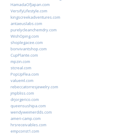
HamadaOfJapan.com
VersifyLifestyle.com
kingscreekadventures.com
antaeuslabs.com
purelycleanchemdry.com
WishOping.com
shoplegacee.com
bonvivantshop.com
CupPlante.com
mpzin.com
stcreal.com
PopUpFlea.com
valueml.com
rebeccatorresjewelry.com
jmpbliss.com
drjorgerico.com
queensushipa.com
wendyweimerdds.com
ameri-camp.com
hrsreceivables.com
empconst1.com