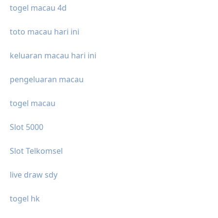
togel macau 4d
toto macau hari ini
keluaran macau hari ini
pengeluaran macau
togel macau
Slot 5000
Slot Telkomsel
live draw sdy
togel hk