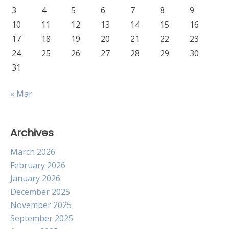
3
4
5
6
7
8
9
10
11
12
13
14
15
16
17
18
19
20
21
22
23
24
25
26
27
28
29
30
31
« Mar
Archives
March 2026
February 2026
January 2026
December 2025
November 2025
September 2025