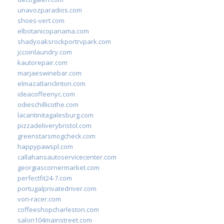
unavozparadios.com
shoes-vert.com
elbotanicopanama.com
shadyoaksrockportrvpark.com
jccoinlaundry.com
kautorepair.com
marjaeswinebar.com
elmazatlanclinton.com
ideacoffeenyc.com
odieschillicothe.com
lacantinitagalesburg.com
pizzadeliverybristol.com
greenstarsmogcheck.com
happypawspl.com
callahansautoservicecenter.com
georgiascornermarket.com
perfectfit24-7.com
portugalprivatedriver.com
von-racer.com
coffeeshopcharleston.com
salon104mainstreet.com