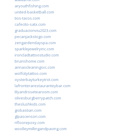
aryouthfishing.com
united-basketball.com
tios-tacos.com
cafecito-satx.com
graduacionviu2023.com
pecanjackstogo.com
zengardendayspa.com
sparklejewelryinc.com
ironcladtattoostudio.com
bruinshome.com
annascleaningsvc.com
wolfcitytattoo.com
oysterbayturkeytrot.com
lafronterarestauranteybar.com
lilyandrosetearoom.com
olivesburgberrypatch.com
theslushkids.com
giobastian.com
glpascensori.com
rifloorepoxy.com
woolleymillingandpaving.com