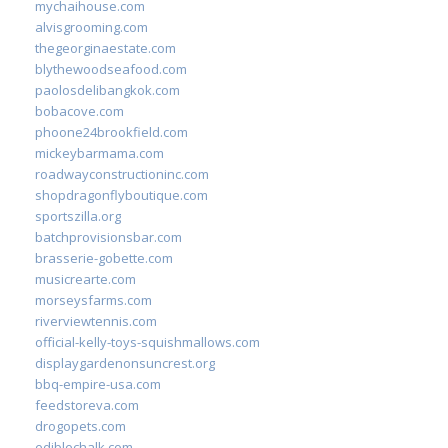
mychaihouse.com
alvisgrooming.com
thegeorginaestate.com
blythewoodseafood.com
paolosdelibangkok.com
bobacove.com
phoone24brookfield.com
mickeybarmama.com
roadwayconstructioninc.com
shopdragonflyboutique.com
sportszilla.org
batchprovisionsbar.com
brasserie-gobette.com
musicrearte.com
morseysfarms.com
riverviewtennis.com
official-kelly-toys-squishmallows.com
displaygardenonsuncrest.org
bbq-empire-usa.com
feedstoreva.com
drogopets.com
ediblechalk.com