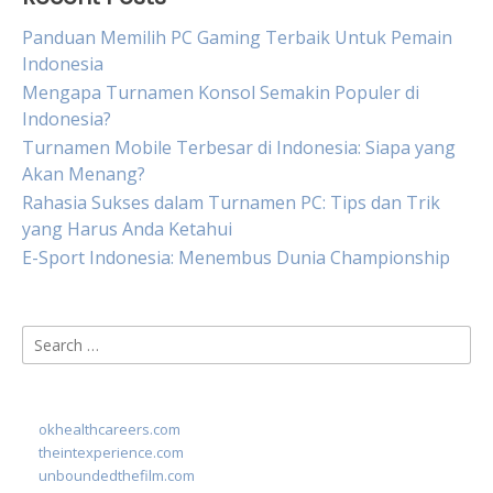
Panduan Memilih PC Gaming Terbaik Untuk Pemain
Indonesia
Mengapa Turnamen Konsol Semakin Populer di
Indonesia?
Turnamen Mobile Terbesar di Indonesia: Siapa yang
Akan Menang?
Rahasia Sukses dalam Turnamen PC: Tips dan Trik
yang Harus Anda Ketahui
E-Sport Indonesia: Menembus Dunia Championship
Search
for:
okhealthcareers.com
theintexperience.com
unboundedthefilm.com