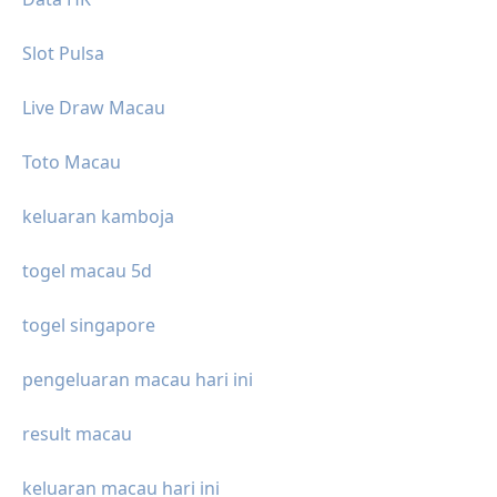
Slot Pulsa
Live Draw Macau
Toto Macau
keluaran kamboja
togel macau 5d
togel singapore
pengeluaran macau hari ini
result macau
keluaran macau hari ini