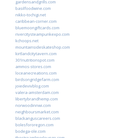
gardensandgrills.com
basilfoodwine.com
nikko-tochigi.net
caribbean-corner.com
bluemoongiftcards.com
rivercitysteampunkexpo.com
kchoops.net
mountainsideskateshop.com
kirtlandcitytavern.com
301nutritionspot.com
ammos-stores.com
loceanecreations.com
birdsongridgefarm.com
joiedevivblog.com
valera-amsterdam.com
libertybrandhemp.com
norwoodinnwi.com
neighboursmarket.com
blackanguscareers.com
bolesfororegon.com
bodega-ole.com
thestreamlinerlounge.com