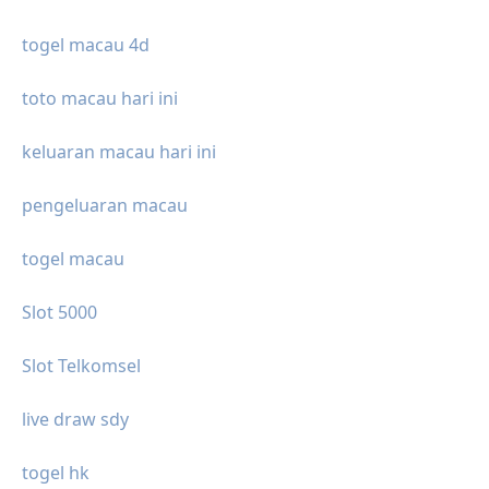
togel macau 4d
toto macau hari ini
keluaran macau hari ini
pengeluaran macau
togel macau
Slot 5000
Slot Telkomsel
live draw sdy
togel hk