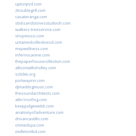
uptonpvd.com
2troublegrill.com
casateranga.com
sticksandstonesstudiooh.com
walkers-treeservice.com
shopmossi.com
untamedcollectivesd.com
mxpwellness.com
infernocanine.com
thepaperhousecollection.com
allisonwillisholley.com
solslite.org
portwayinn.com
djmaddogmusic.com
thesoundarchitects.com
allin1roofing.com
keepjudgewebb.com
anatomyofadventure.com
drivancastillo.com
cmmedspa.com
midletontkd.com