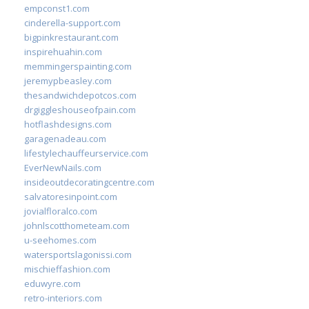
empconst1.com
cinderella-support.com
bigpinkrestaurant.com
inspirehuahin.com
memmingerspainting.com
jeremypbeasley.com
thesandwichdepotcos.com
drgiggleshouseofpain.com
hotflashdesigns.com
garagenadeau.com
lifestylechauffeurservice.com
EverNewNails.com
insideoutdecoratingcentre.com
salvatoresinpoint.com
jovialfloralco.com
johnlscotthometeam.com
u-seehomes.com
watersportslagonissi.com
mischieffashion.com
eduwyre.com
retro-interiors.com