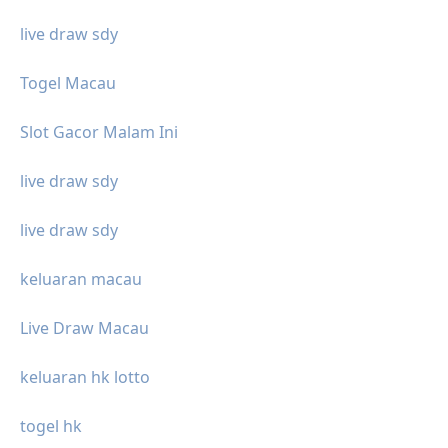
live draw sdy
Togel Macau
Slot Gacor Malam Ini
live draw sdy
live draw sdy
keluaran macau
Live Draw Macau
keluaran hk lotto
togel hk