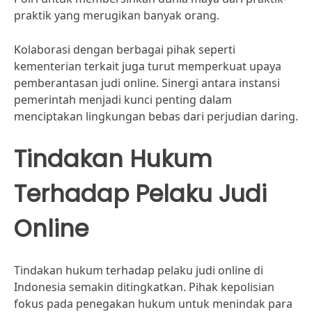
praktik yang merugikan banyak orang.
Kolaborasi dengan berbagai pihak seperti
kementerian terkait juga turut memperkuat upaya
pemberantasan judi online. Sinergi antara instansi
pemerintah menjadi kunci penting dalam
menciptakan lingkungan bebas dari perjudian daring.
Tindakan Hukum
Terhadap Pelaku Judi
Online
Tindakan hukum terhadap pelaku judi online di
Indonesia semakin ditingkatkan. Pihak kepolisian
fokus pada penegakan hukum untuk menindak para