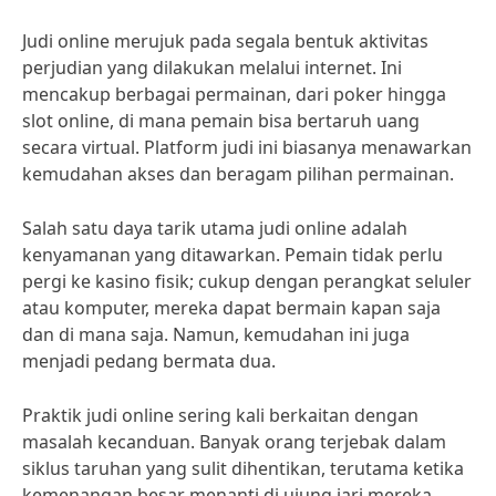
Judi online merujuk pada segala bentuk aktivitas
perjudian yang dilakukan melalui internet. Ini
mencakup berbagai permainan, dari poker hingga
slot online, di mana pemain bisa bertaruh uang
secara virtual. Platform judi ini biasanya menawarkan
kemudahan akses dan beragam pilihan permainan.
Salah satu daya tarik utama judi online adalah
kenyamanan yang ditawarkan. Pemain tidak perlu
pergi ke kasino fisik; cukup dengan perangkat seluler
atau komputer, mereka dapat bermain kapan saja
dan di mana saja. Namun, kemudahan ini juga
menjadi pedang bermata dua.
Praktik judi online sering kali berkaitan dengan
masalah kecanduan. Banyak orang terjebak dalam
siklus taruhan yang sulit dihentikan, terutama ketika
kemenangan besar menanti di ujung jari mereka.