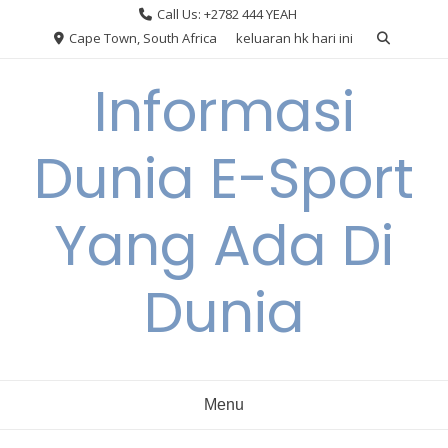
Skip
Call Us: +2782 444 YEAH
to
Cape Town, South Africa
keluaran hk hari ini
content
Informasi
Dunia E-Sport
Yang Ada Di
Dunia
Menu