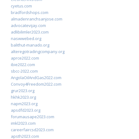
cyetus.com
bradfordshops.com
almadenranchsanjose.com
advocatevijay.com
adlibilimler2023.com
naswwebed.org
balithut-manado.org
alteregotradingcompany.org
aprce2022.com
ibie2022.com
sbcc-2022.com
AngolaOilAndGas2022.com
Convoy4Freedom2022.com
grur2023.org
hkhk2023.org
napm2023.org
apsdfd2023.org
forumausape2023.com
imkl2023.com
careerfaircsd2023.com
apsth2023.com