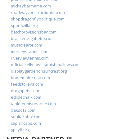
mickeybarmama.com
roadwayconstructioninc.com
shopdragonflyboutique.com
sportszilla.org
batchprovisionsbar.com
brasserie-gobette.com
musicrearte.com
morseysfarms.com
riverviewtennis.com
official-kelly-toys-squishmallows.com
displaygardenonsuncrest.org
bbq-empire-usa.com
feedstoreva.com
drogopets.com
ediblechalk.com
tabletennisnearme.com
oaksofa.com
soultacohtx.com
capishcaps.com
gpsyfl.org