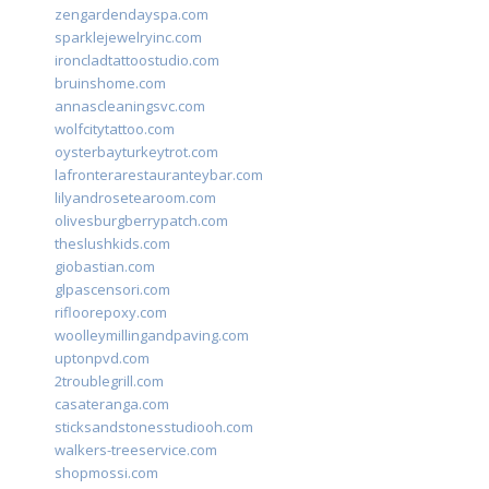
zengardendayspa.com
sparklejewelryinc.com
ironcladtattoostudio.com
bruinshome.com
annascleaningsvc.com
wolfcitytattoo.com
oysterbayturkeytrot.com
lafronterarestauranteybar.com
lilyandrosetearoom.com
olivesburgberrypatch.com
theslushkids.com
giobastian.com
glpascensori.com
rifloorepoxy.com
woolleymillingandpaving.com
uptonpvd.com
2troublegrill.com
casateranga.com
sticksandstonesstudiooh.com
walkers-treeservice.com
shopmossi.com