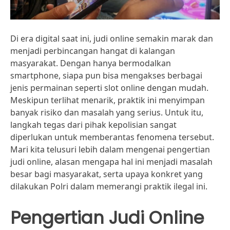
Di era digital saat ini, judi online semakin marak dan
menjadi perbincangan hangat di kalangan
masyarakat. Dengan hanya bermodalkan
smartphone, siapa pun bisa mengakses berbagai
jenis permainan seperti slot online dengan mudah.
Meskipun terlihat menarik, praktik ini menyimpan
banyak risiko dan masalah yang serius. Untuk itu,
langkah tegas dari pihak kepolisian sangat
diperlukan untuk memberantas fenomena tersebut.
Mari kita telusuri lebih dalam mengenai pengertian
judi online, alasan mengapa hal ini menjadi masalah
besar bagi masyarakat, serta upaya konkret yang
dilakukan Polri dalam memerangi praktik ilegal ini.
Pengertian Judi Online