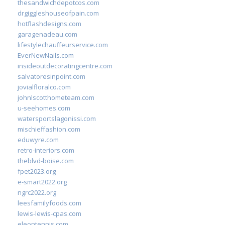
thesandwichdepotcos.com
drgiggleshouseofpain.com
hotflashdesigns.com
garagenadeau.com
lifestylechauffeurservice.com
EverNewNails.com
insideoutdecoratingcentre.com
salvatoresinpoint.com
jovialfloralco.com
johnlscotthometeam.com
u-seehomes.com
watersportslagonissi.com
mischieffashion.com
eduwyre.com
retro-interiors.com
theblvd-boise.com
fpet2023.org
e-smart2022.org
ngrc2022.org
leesfamilyfoods.com
lewis-lewis-cpas.com
eleontennis.com