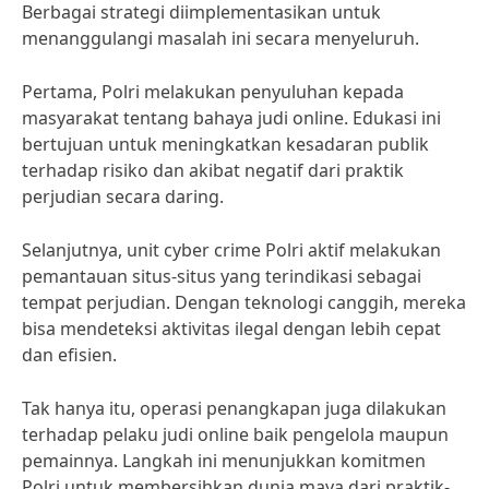
Berbagai strategi diimplementasikan untuk
menanggulangi masalah ini secara menyeluruh.
Pertama, Polri melakukan penyuluhan kepada
masyarakat tentang bahaya judi online. Edukasi ini
bertujuan untuk meningkatkan kesadaran publik
terhadap risiko dan akibat negatif dari praktik
perjudian secara daring.
Selanjutnya, unit cyber crime Polri aktif melakukan
pemantauan situs-situs yang terindikasi sebagai
tempat perjudian. Dengan teknologi canggih, mereka
bisa mendeteksi aktivitas ilegal dengan lebih cepat
dan efisien.
Tak hanya itu, operasi penangkapan juga dilakukan
terhadap pelaku judi online baik pengelola maupun
pemainnya. Langkah ini menunjukkan komitmen
Polri untuk membersihkan dunia maya dari praktik-