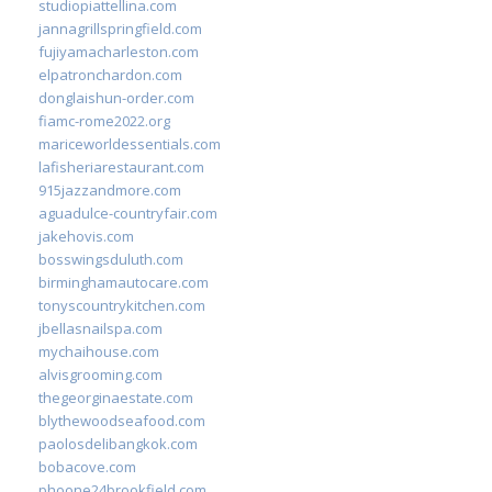
studiopiattellina.com
jannagrillspringfield.com
fujiyamacharleston.com
elpatronchardon.com
donglaishun-order.com
fiamc-rome2022.org
mariceworldessentials.com
lafisheriarestaurant.com
915jazzandmore.com
aguadulce-countryfair.com
jakehovis.com
bosswingsduluth.com
birminghamautocare.com
tonyscountrykitchen.com
jbellasnailspa.com
mychaihouse.com
alvisgrooming.com
thegeorginaestate.com
blythewoodseafood.com
paolosdelibangkok.com
bobacove.com
phoone24brookfield.com