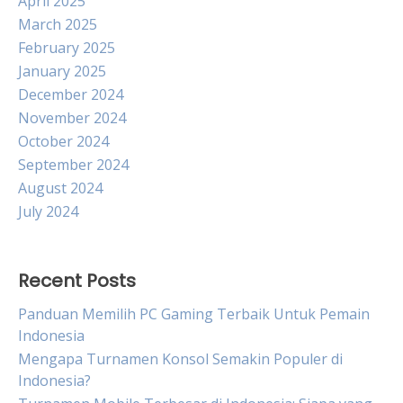
April 2025
March 2025
February 2025
January 2025
December 2024
November 2024
October 2024
September 2024
August 2024
July 2024
Recent Posts
Panduan Memilih PC Gaming Terbaik Untuk Pemain
Indonesia
Mengapa Turnamen Konsol Semakin Populer di
Indonesia?