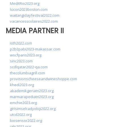
MedItRio2023.org
lcicon2023boston.com
waitangidayfestival2022.com
vacancesscolaires2022.com
MEDIA PARTNER II
isth2022.com
p2b2pabi2023-makassar.com
wocfparis2023.org
sinc2023.com
scdlqatar2022-qa.com
thecolumbiagrill.com
provisionscheeseandwineshoppe.com
khedi2023.org
akademikgeriatri2023.org
marmarapediatri2023.org
emchie2023.org
girisimselradyoloji2022.org
utcd2022.org
biosensor2022.org
ialp2022.org