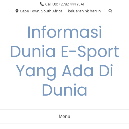
Skip
Call Us: +2782 444 YEAH
to
Cape Town, South Africa
keluaran hk hari ini
content
Informasi
Dunia E-Sport
Yang Ada Di
Dunia
Menu