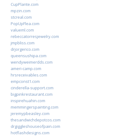
CupPlante.com
mpzin.com
stcreal.com
PopUpFlea.com
valueml.com
rebeccatorresjewelry.com
jmpbliss.com
drjorgerico.com
queensushipa.com
wendyweimerdds.com
ameri-camp.com
hrsreceivables.com
empconst1.com
cinderella-support.com
bigpinkrestaurant.com
inspirehuahin.com
memmingerspainting.com
jeremypbeasley.com
thesandwichdepotcos.com
drgiggleshouseofpain.com
hotflashdesigns.com