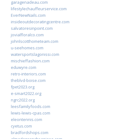
garagenadeau.com
lifestylechauffeurservice.com
EverNewNails.com
insideoutdecoratingcentre.com
salvatoresinpoint.com
jovialfloralco.com
johnlscotthometeam.com
u-seehomes.com
watersportslagonissi.com
mischieffashion.com
eduwyre.com
retro-interiors.com
theblvd-boise.com
fpet2023.org
e-smart2022.org
ngrc2022.org
leesfamilyfoods.com
lewis-lewis-cpas.com
eleontennis.com
cyetus.com
bradfordshops.com