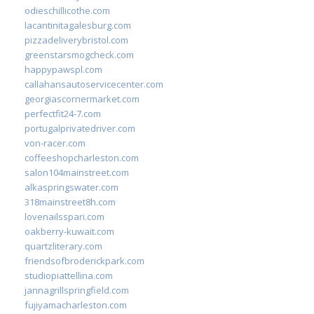
odieschillicothe.com
lacantinitagalesburg.com
pizzadeliverybristol.com
greenstarsmogcheck.com
happypawspl.com
callahansautoservicecenter.com
georgiascornermarket.com
perfectfit24-7.com
portugalprivatedriver.com
von-racer.com
coffeeshopcharleston.com
salon104mainstreet.com
alkaspringswater.com
318mainstreet8h.com
lovenailsspari.com
oakberry-kuwait.com
quartzliterary.com
friendsofbroderickpark.com
studiopiattellina.com
jannagrillspringfield.com
fujiyamacharleston.com