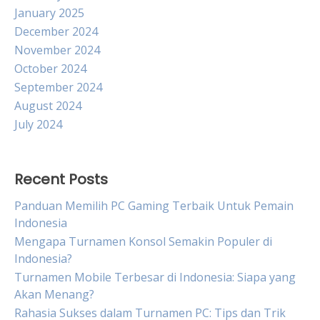
January 2025
December 2024
November 2024
October 2024
September 2024
August 2024
July 2024
Recent Posts
Panduan Memilih PC Gaming Terbaik Untuk Pemain
Indonesia
Mengapa Turnamen Konsol Semakin Populer di
Indonesia?
Turnamen Mobile Terbesar di Indonesia: Siapa yang
Akan Menang?
Rahasia Sukses dalam Turnamen PC: Tips dan Trik