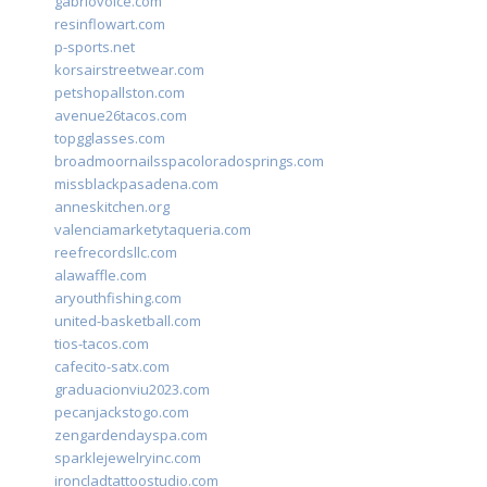
gabriovoice.com
resinflowart.com
p-sports.net
korsairstreetwear.com
petshopallston.com
avenue26tacos.com
topgglasses.com
broadmoornailsspacoloradosprings.com
missblackpasadena.com
anneskitchen.org
valenciamarketytaqueria.com
reefrecordsllc.com
alawaffle.com
aryouthfishing.com
united-basketball.com
tios-tacos.com
cafecito-satx.com
graduacionviu2023.com
pecanjackstogo.com
zengardendayspa.com
sparklejewelryinc.com
ironcladtattoostudio.com