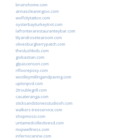
bruinshome.com
annascleaningsvc.com
wolfcitytattoo.com
oysterbayturkeytrot.com
lafronterarestauranteybar.com
lilyandrosetearoom.com
olivesburgberrypatch.com
theslushkids.com
giobastian.com
glpascensori.com
rifloorepoxy.com
woolleymillingandpaving.com
uptonpvd.com
2troublegrill.com
casateranga.com
sticksandstonesstudiooh.com
walkers-treeservice.com
shopmossi.com
untamedcollectivesd.com
mxpwellness.com
infernocanine.com