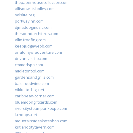
thepaperhousecollection.com
allisonwillisholley.com
solslite.org
portwayinn.com
djmaddogmusic.com
thesoundarchitects.com
allin1roofing.com
keepjudgewebb.com
anatomyofadventure.com
drivancastillo.com
cmmedspa.com
midletontkd.com
gardensandgrills.com
basilfoodwine.com
nikko-tochigi.net
caribbean-corner.com
bluemoongiftcards.com
rivercitysteampunkexpo.com
kchoops.net
mountainsideskateshop.com
kirtlandcitytavern.com