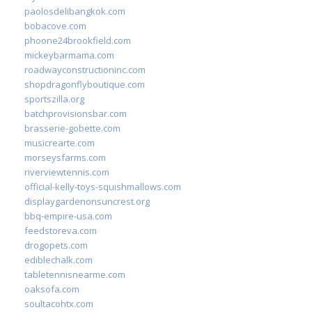
paolosdelibangkok.com
bobacove.com
phoone24brookfield.com
mickeybarmama.com
roadwayconstructioninc.com
shopdragonflyboutique.com
sportszilla.org
batchprovisionsbar.com
brasserie-gobette.com
musicrearte.com
morseysfarms.com
riverviewtennis.com
official-kelly-toys-squishmallows.com
displaygardenonsuncrest.org
bbq-empire-usa.com
feedstoreva.com
drogopets.com
ediblechalk.com
tabletennisnearme.com
oaksofa.com
soultacohtx.com