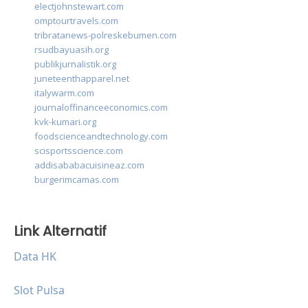
electjohnstewart.com
omptourtravels.com
tribratanews-polreskebumen.com
rsudbayuasih.org
publikjurnalistik.org
juneteenthapparel.net
italywarm.com
journaloffinanceeconomics.com
kvk-kumari.org
foodscienceandtechnology.com
scisportsscience.com
addisababacuisineaz.com
burgerimcamas.com
Link Alternatif
Data HK
Slot Pulsa