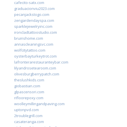
cafecito-satx.com
graduacionviu2023.com
pecanjackstogo.com
zengardendayspa.com
sparklejewelryinc.com
ironcladtattoostudio.com
bruinshome.com
annascleaningsvc.com
wolfcitytattoo.com
oysterbayturkeytrot.com
lafronterarestauranteybar.com
lilyandrosetearoom.com
olivesburgberrypatch.com
theslushkids.com
giobastian.com
glpascensori.com
rifloorepoxy.com
woolleymillingandpaving.com
uptonpvd.com
2troublegrill.com
casateranga.com