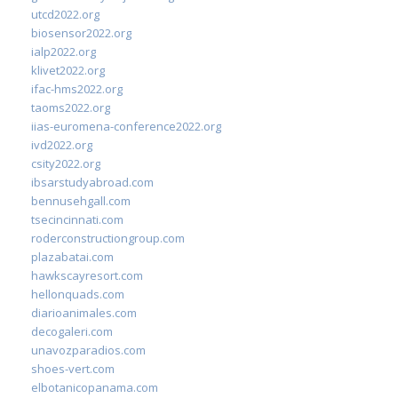
utcd2022.org
biosensor2022.org
ialp2022.org
klivet2022.org
ifac-hms2022.org
taoms2022.org
iias-euromena-conference2022.org
ivd2022.org
csity2022.org
ibsarstudyabroad.com
bennusehgall.com
tsecincinnati.com
roderconstructiongroup.com
plazabatai.com
hawkscayresort.com
hellonquads.com
diarioanimales.com
decogaleri.com
unavozparadios.com
shoes-vert.com
elbotanicopanama.com