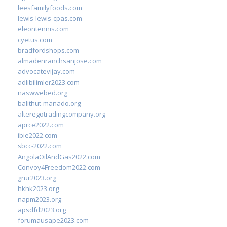
leesfamilyfoods.com
lewis-lewis-cpas.com
eleontennis.com
cyetus.com
bradfordshops.com
almadenranchsanjose.com
advocatevijay.com
adlibilimler2023.com
naswwebed.org
balithut-manado.org
alteregotradingcompany.org
aprce2022.com
ibie2022.com
sbcc-2022.com
AngolaOilAndGas2022.com
Convoy4Freedom2022.com
grur2023.org
hkhk2023.org
napm2023.org
apsdfd2023.org
forumausape2023.com