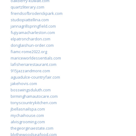
oakberry-kuwait.com
quartzliterary.com
friendsofbroderickpark.com
studiopiattellina.com
jannagrillspringfield.com
fujiyamacharleston.com
elpatronchardon.com
donglaishun-order.com
fiamc-rome2022.org
mariceworldessentials.com
lafisheriarestaurant.com
915jazzandmore.com
aguadulce-countryfair.com
jakehovis.com
bosswingsduluth.com
birminghamautocare.com
tonyscountrykitchen.com
jbellasnailspa.com
mychaihouse.com
alvisgrooming.com
thegeorginaestate.com
blythewoodseafood.com