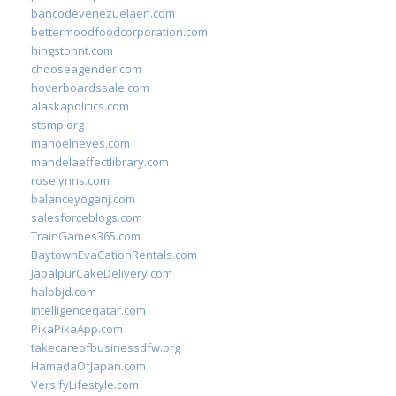
bancodevenezuelaen.com
bettermoodfoodcorporation.com
hingstonnt.com
chooseagender.com
hoverboardssale.com
alaskapolitics.com
stsmp.org
manoelneves.com
mandelaeffectlibrary.com
roselynns.com
balanceyoganj.com
salesforceblogs.com
TrainGames365.com
BaytownEvaCationRentals.com
JabalpurCakeDelivery.com
halobjd.com
intelligenceqatar.com
PikaPikaApp.com
takecareofbusinessdfw.org
HamadaOfJapan.com
VersifyLifestyle.com