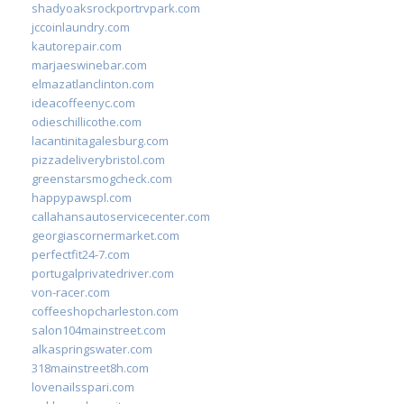
shadyoaksrockportrvpark.com
jccoinlaundry.com
kautorepair.com
marjaeswinebar.com
elmazatlanclinton.com
ideacoffeenyc.com
odieschillicothe.com
lacantinitagalesburg.com
pizzadeliverybristol.com
greenstarsmogcheck.com
happypawspl.com
callahansautoservicecenter.com
georgiascornermarket.com
perfectfit24-7.com
portugalprivatedriver.com
von-racer.com
coffeeshopcharleston.com
salon104mainstreet.com
alkaspringswater.com
318mainstreet8h.com
lovenailsspari.com