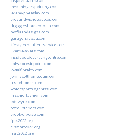
inspirehuahin.com
memmingerspainting.com
jeremypbeasley.com
thesandwichdepotcos.com
drgiggleshouseofpain.com
hotflashdesigns.com
garagenadeau.com
lifestylechauffeurservice.com
EverNewNails.com
insideoutdecoratingcentre.com
salvatoresinpoint.com
jovialfloralco.com
johnlscotthometeam.com
u-seehomes.com
watersportslagonissi.com
mischieffashion.com
eduwyre.com
retro-interiors.com
theblvd-boise.com
fpet2023.org
e-smart2022.org
ngrc2022.org