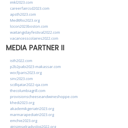
imkl2023.com
careerfaircsd2023.com
apsth2023.com
MedItRio2023.org
lcicon2023boston.com
waitangidayfestival2022.com
vacancesscolaires2022.com
MEDIA PARTNER II
isth2022.com
p2b2pabi2023-makassar.com
wocfparis2023.org
sinc2023.com
scdlqatar2022-qa.com
thecolumbiagrill.com
provisionscheeseandwineshoppe.com
khedi2023.org
akademikgeriatri2023.org
marmarapediatri2023.org
emchie2023.org
girisimselradyoloji2022.org