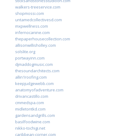
sticksandstonesstudiooh.com
walkers-treeservice.com
shopmossi.com
untamedcollectivesd.com
mxpwellness.com
infernocanine.com
thepaperhousecollection.com
allisonwillisholley.com
solslite.org
portwayinn.com
djmaddogmusic.com
thesoundarchitects.com
allin1roofing.com
keepjudgewebb.com
anatomyofadventure.com
drivancastillo.com
cmmedspa.com
midletontkd.com
gardensandgrills.com
basilfoodwine.com
nikko-tochigi.net
caribbean-corner.com