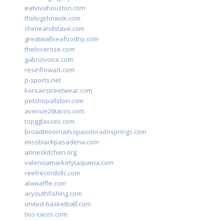
eatvivahouston.com
thebigshowok.com
chimeandstave.com
greatwallseafoodny.com
theloverose.com
gabriovoice.com
resinflowart.com
p-sports.net
korsairstreetwear.com
petshopallston.com
avenue26tacos.com
topgglasses.com
broadmoornailsspacoloradosprings.com
missblackpasadena.com
anneskitchen.org
valenciamarketytaqueria.com
reefrecordsllc.com
alawaffle.com
aryouthfishing.com
united-basketball.com
tios-tacos.com