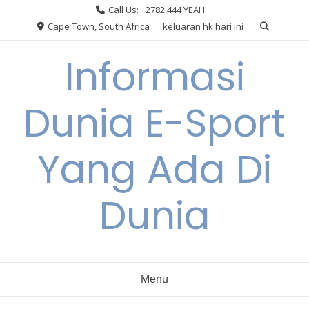
Skip
Call Us: +2782 444 YEAH
to
Cape Town, South Africa
keluaran hk hari ini
content
Informasi
Dunia E-Sport
Yang Ada Di
Dunia
Menu