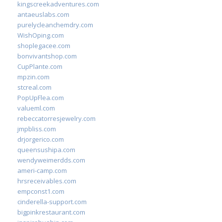
kingscreekadventures.com
antaeuslabs.com
purelycleanchemdry.com
WishOping.com
shoplegacee.com
bonvivantshop.com
CupPlante.com
mpzin.com
stcreal.com
PopUpFlea.com
valueml.com
rebeccatorresjewelry.com
jmpbliss.com
drjorgerico.com
queensushipa.com
wendyweimerdds.com
ameri-camp.com
hrsreceivables.com
empconst1.com
cinderella-support.com
bigpinkrestaurant.com