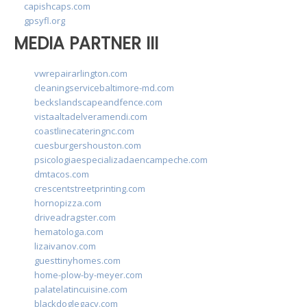
capishcaps.com
gpsyfl.org
MEDIA PARTNER III
vwrepairarlington.com
cleaningservicebaltimore-md.com
beckslandscapeandfence.com
vistaaltadelveramendi.com
coastlinecateringnc.com
cuesburgershouston.com
psicologiaespecializadaencampeche.com
dmtacos.com
crescentstreetprinting.com
hornopizza.com
driveadragster.com
hematologa.com
lizaivanov.com
guesttinyhomes.com
home-plow-by-meyer.com
palatelatincuisine.com
blackdoglegacy.com