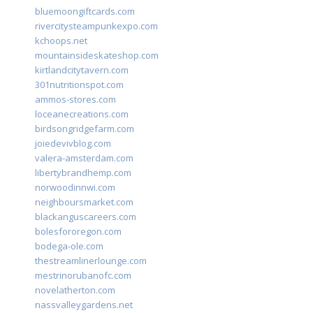
bluemoongiftcards.com
rivercitysteampunkexpo.com
kchoops.net
mountainsideskateshop.com
kirtlandcitytavern.com
301nutritionspot.com
ammos-stores.com
loceanecreations.com
birdsongridgefarm.com
joiedevivblog.com
valera-amsterdam.com
libertybrandhemp.com
norwoodinnwi.com
neighboursmarket.com
blackanguscareers.com
bolesfororegon.com
bodega-ole.com
thestreamlinerlounge.com
mestrinorubanofc.com
novelatherton.com
nassvalleygardens.net