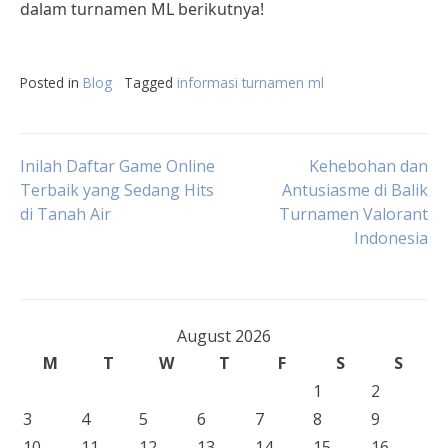
dalam turnamen ML berikutnya!
Posted in
Blog
Tagged
informasi turnamen ml
Post
Inilah Daftar Game Online
Kehebohan dan
Terbaik yang Sedang Hits
Antusiasme di Balik
di Tanah Air
Turnamen Valorant
navigation
Indonesia
August 2026
M
T
W
T
F
S
S
1
2
3
4
5
6
7
8
9
10
11
12
13
14
15
16