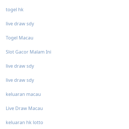
togel hk
live draw sdy
Togel Macau
Slot Gacor Malam Ini
live draw sdy
live draw sdy
keluaran macau
Live Draw Macau
keluaran hk lotto