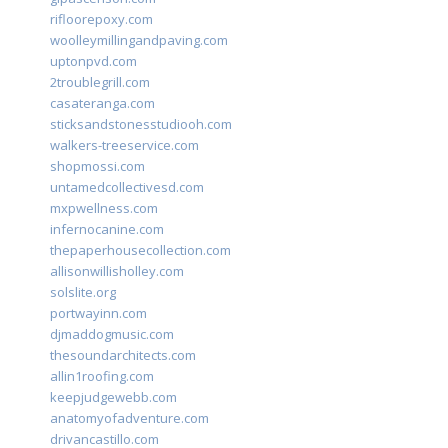
rifloorepoxy.com
woolleymillingandpaving.com
uptonpvd.com
2troublegrill.com
casateranga.com
sticksandstonesstudiooh.com
walkers-treeservice.com
shopmossi.com
untamedcollectivesd.com
mxpwellness.com
infernocanine.com
thepaperhousecollection.com
allisonwillisholley.com
solslite.org
portwayinn.com
djmaddogmusic.com
thesoundarchitects.com
allin1roofing.com
keepjudgewebb.com
anatomyofadventure.com
drivancastillo.com