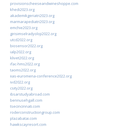
provisionscheeseandwineshoppe.com
khedi2023.org
akademikgeriatri2023.org
marmarapediatri2023.org
emchie2023.org
girisimselradyoloji2022.org
utcd2022.org
biosensor2022.org
ialp2022.org
klivet2022.org
ifac-hms2022.org
taoms2022.org
iias-euromena-conference2022.org
ivd2022.org
csity2022.org
ibsarstudyabroad.com
bennusehgall.com
tsecincinnati.com
roderconstructiongroup.com
plazabatai.com
hawkscayresort.com