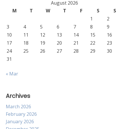
August 2026
M
T
W
T
F
S
S
1
2
3
4
5
6
7
8
9
10
11
12
13
14
15
16
17
18
19
20
21
22
23
24
25
26
27
28
29
30
31
« Mar
Archives
March 2026
February 2026
January 2026