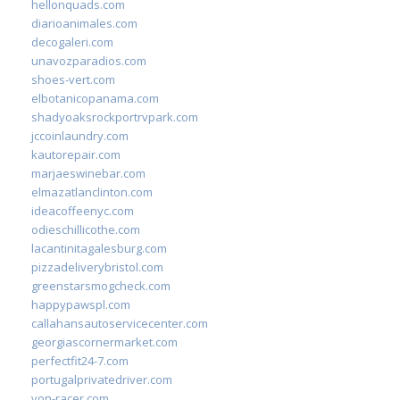
hellonquads.com
diarioanimales.com
decogaleri.com
unavozparadios.com
shoes-vert.com
elbotanicopanama.com
shadyoaksrockportrvpark.com
jccoinlaundry.com
kautorepair.com
marjaeswinebar.com
elmazatlanclinton.com
ideacoffeenyc.com
odieschillicothe.com
lacantinitagalesburg.com
pizzadeliverybristol.com
greenstarsmogcheck.com
happypawspl.com
callahansautoservicecenter.com
georgiascornermarket.com
perfectfit24-7.com
portugalprivatedriver.com
von-racer.com