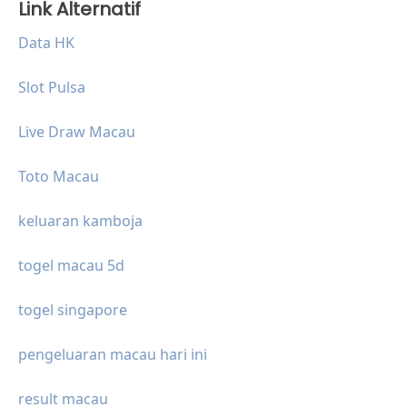
Link Alternatif
Data HK
Slot Pulsa
Live Draw Macau
Toto Macau
keluaran kamboja
togel macau 5d
togel singapore
pengeluaran macau hari ini
result macau