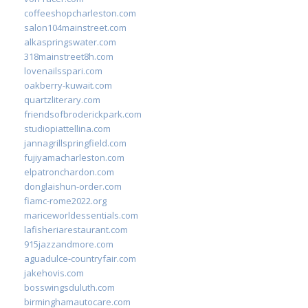
coffeeshopcharleston.com
salon104mainstreet.com
alkaspringswater.com
318mainstreet8h.com
lovenailsspari.com
oakberry-kuwait.com
quartzliterary.com
friendsofbroderickpark.com
studiopiattellina.com
jannagrillspringfield.com
fujiyamacharleston.com
elpatronchardon.com
donglaishun-order.com
fiamc-rome2022.org
mariceworldessentials.com
lafisheriarestaurant.com
915jazzandmore.com
aguadulce-countryfair.com
jakehovis.com
bosswingsduluth.com
birminghamautocare.com