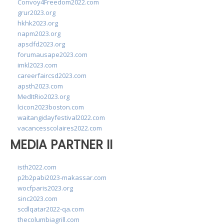
Convoy4Freedom2022.com
grur2023.org
hkhk2023.org
napm2023.org
apsdfd2023.org
forumausape2023.com
imkl2023.com
careerfaircsd2023.com
apsth2023.com
MedItRio2023.org
lcicon2023boston.com
waitangidayfestival2022.com
vacancesscolaires2022.com
MEDIA PARTNER II
isth2022.com
p2b2pabi2023-makassar.com
wocfparis2023.org
sinc2023.com
scdlqatar2022-qa.com
thecolumbiagrill.com