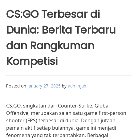
CS:GO Terbesar di
Dunia: Berita Terbaru
dan Rangkuman
Kompetisi
Posted on
January 27, 2025
by
adminjab
CS:GO, singkatan dari Counter-Strike: Global
Offensive, merupakan salah satu game first-person
shooter (FPS) terbesar di dunia. Dengan jutaan
pemain aktif setiap bulannya, game ini menjadi
fenomena yang tak terbantahkan. Berbagai