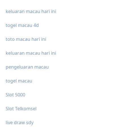
keluaran macau hari ini
togel macau 4d
toto macau hari ini
keluaran macau hari ini
pengeluaran macau
togel macau
Slot 5000
Slot Telkomsel
live draw sdy