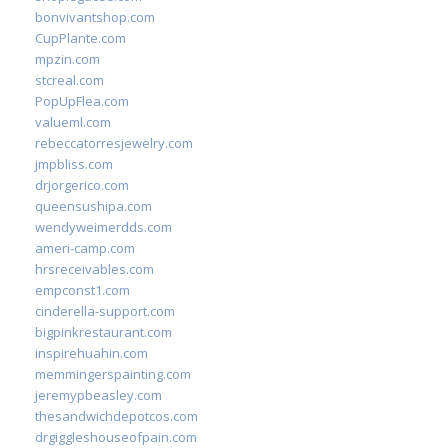
bonvivantshop.com
CupPlante.com
mpzin.com
stcreal.com
PopUpFlea.com
valueml.com
rebeccatorresjewelry.com
jmpbliss.com
drjorgerico.com
queensushipa.com
wendyweimerdds.com
ameri-camp.com
hrsreceivables.com
empconst1.com
cinderella-support.com
bigpinkrestaurant.com
inspirehuahin.com
memmingerspainting.com
jeremypbeasley.com
thesandwichdepotcos.com
drgiggleshouseofpain.com