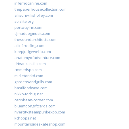
infernocanine.com
thepaperhousecollection.com
allisonwillisholley.com
solslite.org
portwayinn.com
djmaddogmusic.com
thesoundarchitects.com
allin1roofing.com
keepjudgewebb.com
anatomyofadventure.com
drivancastillo.com
cmmedspa.com
midletontkd.com
gardensandgrills.com
basilfoodwine.com
nikko-tochigi.net
caribbean-corner.com
bluemoongiftcards.com
rivercitysteampunkexpo.com
kchoops.net
mountainsideskateshop.com