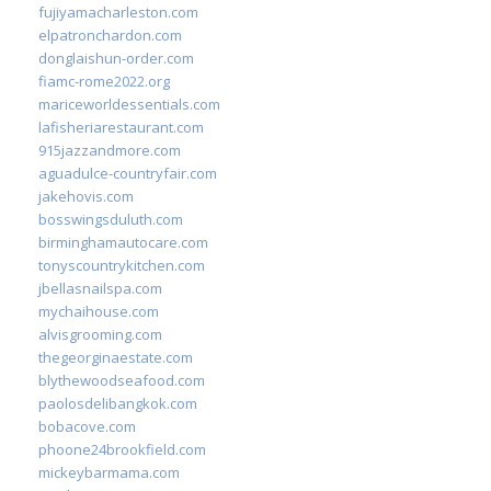
fujiyamacharleston.com
elpatronchardon.com
donglaishun-order.com
fiamc-rome2022.org
mariceworldessentials.com
lafisheriarestaurant.com
915jazzandmore.com
aguadulce-countryfair.com
jakehovis.com
bosswingsduluth.com
birminghamautocare.com
tonyscountrykitchen.com
jbellasnailspa.com
mychaihouse.com
alvisgrooming.com
thegeorginaestate.com
blythewoodseafood.com
paolosdelibangkok.com
bobacove.com
phoone24brookfield.com
mickeybarmama.com