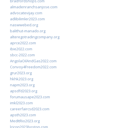
bradfordshops.com
almadenranchsanjose.com
advocatevijay.com
adlibilimler2023.com
naswwebed.org
balithut-manado.org
alteregotradingcompany.org
aprce2022.com
ibie2022.com
sbcc-2022.com
AngolaOilAndGas2022.com
Convoy4Freedom2022.com
grur2023.org
hkhk2023.org
napm2023.org
apsdfd2023.org
forumausape2023.com
imkl2023.com
careerfaircsd2023.com
apsth2023.com
MedItRio2023.org
lcicon2023boston.com