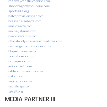
roadwayconstructioninc.com
shopdragonflyboutique.com
sportszilla.org
batchprovisionsbar.com
brasserie-gobette.com
musicrearte.com
morseysfarms.com
riverviewtennis.com
official-kelly-toys-squishmallows.com
displaygardenonsuncrest.org
bbq-empire-usa.com
feedstoreva.com
drogopets.com
ediblechalk.com
tabletennisnearme.com
oaksofa.com
soultacohtx.com
capishcaps.com
gpsyfl.org
MEDIA PARTNER III