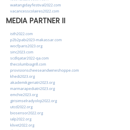
waitangidayfestival2022.com
vacancesscolaires2022.com
MEDIA PARTNER II
isth2022.com
p2b2pabi2023-makassar.com
wocfparis2023.org
sinc2023.com
scdlqatar2022-qa.com
thecolumbiagrill.com
provisionscheeseandwineshoppe.com
khedi2023.org
akademikgeriatri2023.org
marmarapediatri2023.org
emchie2023.org
girisimselradyoloji2022.org
utcd2022.org
biosensor2022.org
ialp2022.org
klivet2022.org