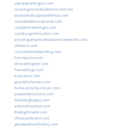
vwrepairarlington.com
cleaningservicebaltimore-md.com
beckslandscapeandfence.com
vistaaltadelveramendi.com
coastlinecateringnc.com
cuesburgershouston.com
psicologiaespecializadaencampeche.com
dmtacos.com
crescentstreetprinting.com
hornopizza.com
driveadragster.com
hematologa.com
lizaivanov.com
guesttinyhomes.com
home-plow-by-meyer.com
palatelatincuisine.com
blackdoglegacy.com
eatvivahouston.com
thebigshowok.com
chimeandstave.com
greatwallseafoodny.com