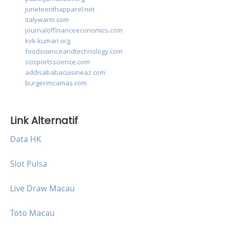
juneteenthapparel.net
italywarm.com
journaloffinanceeconomics.com
kvk-kumari.org
foodscienceandtechnology.com
scisportsscience.com
addisababacuisineaz.com
burgerimcamas.com
Link Alternatif
Data HK
Slot Pulsa
Live Draw Macau
Toto Macau