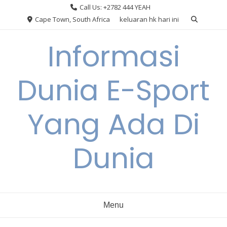
Skip
Call Us: +2782 444 YEAH
to
Cape Town, South Africa
keluaran hk hari ini
content
Informasi
Dunia E-Sport
Yang Ada Di
Dunia
Menu