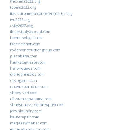
ifac-hms2022.org
taoms2022.org
iias-euromena-conference2022.org
ivd2022.org
csity2022.org
ibsarstudyabroad.com
bennusehgall.com
tsecincinnati.com
roderconstructiongroup.com
plazabatai.com
hawkscayresort.com
hellonquads.com
diarioanimales.com
decogaleri.com
unavozparadios.com
shoes-vert.com
elbotanicopanama.com
shadyoaksrockportrvpark.com
jccoinlaundry.com
kautorepair.com
marjaeswinebar.com
elmazatlanclinton.com