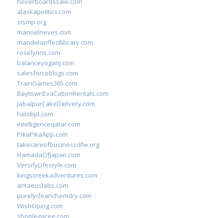
hoverboardssale.com
alaskapolitics.com
stsmp.org
manoelneves.com
mandelaeffectlibrary.com
roselynns.com
balanceyoganj.com
salesforceblogs.com
TrainGames365.com
BaytownEvaCationRentals.com
JabalpurCakeDelivery.com
halobjd.com
intelligenceqatar.com
PikaPikaApp.com
takecareofbusinessdfw.org
HamadaOfJapan.com
VersifyLifestyle.com
kingscreekadventures.com
antaeuslabs.com
purelycleanchemdry.com
WishOping.com
shoplegacee.com