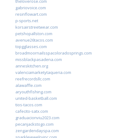
theloverose.com
gabriovoice.com
resinflowart.com
p-sports.net
korsairstreetwear.com
petshopallston.com
avenue26tacos.com
topgglasses.com
broadmoornailsspacoloradosprings.com
missblackpasadena.com
anneskitchen.org
valenciamarketytaqueria.com
reefrecordsllc.com
alawaffle.com
aryouthfishing.com
united-basketball.com
tios-tacos.com
cafecito-satx.com
graduacionviu2023.com
pecanjackstogo.com
zengardendayspa.com
sparklejewelryinc.com