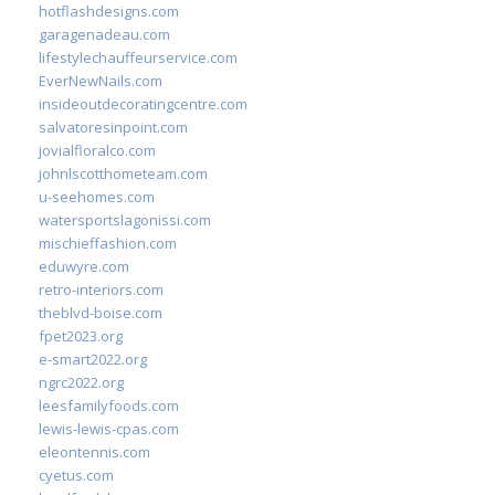
hotflashdesigns.com
garagenadeau.com
lifestylechauffeurservice.com
EverNewNails.com
insideoutdecoratingcentre.com
salvatoresinpoint.com
jovialfloralco.com
johnlscotthometeam.com
u-seehomes.com
watersportslagonissi.com
mischieffashion.com
eduwyre.com
retro-interiors.com
theblvd-boise.com
fpet2023.org
e-smart2022.org
ngrc2022.org
leesfamilyfoods.com
lewis-lewis-cpas.com
eleontennis.com
cyetus.com