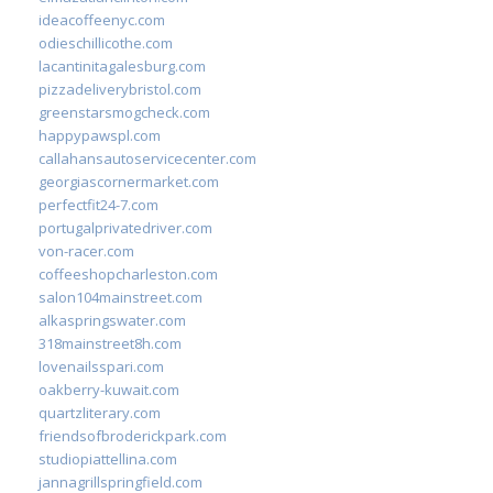
ideacoffeenyc.com
odieschillicothe.com
lacantinitagalesburg.com
pizzadeliverybristol.com
greenstarsmogcheck.com
happypawspl.com
callahansautoservicecenter.com
georgiascornermarket.com
perfectfit24-7.com
portugalprivatedriver.com
von-racer.com
coffeeshopcharleston.com
salon104mainstreet.com
alkaspringswater.com
318mainstreet8h.com
lovenailsspari.com
oakberry-kuwait.com
quartzliterary.com
friendsofbroderickpark.com
studiopiattellina.com
jannagrillspringfield.com