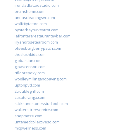
ironcladtattoostudio.com
bruinshome.com
annascleaningsvc.com
wolfcitytattoo.com
oysterbayturkeytrot.com
lafronterarestauranteybar.com
lilyandrosetearoom.com
olivesburgberrypatch.com
theslushkids.com
giobastian.com
glpascensori.com
rifloorepoxy.com
woolleymillingandpaving.com
uptonpvd.com
2troublegrill.com
casateranga.com
sticksandstonesstudiooh.com
walkers-treeservice.com
shopmossi.com
untamedcollectivesd.com
mxpwellness.com