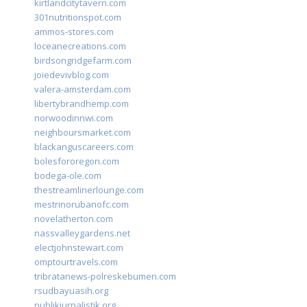
kirtlandcitytavern.com
301nutritionspot.com
ammos-stores.com
loceanecreations.com
birdsongridgefarm.com
joiedevivblog.com
valera-amsterdam.com
libertybrandhemp.com
norwoodinnwi.com
neighboursmarket.com
blackanguscareers.com
bolesfororegon.com
bodega-ole.com
thestreamlinerlounge.com
mestrinorubanofc.com
novelatherton.com
nassvalleygardens.net
electjohnstewart.com
omptourtravels.com
tribratanews-polreskebumen.com
rsudbayuasih.org
publikjurnalistik.org