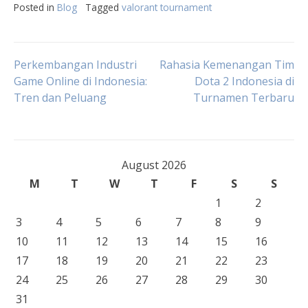
Posted in
Blog
Tagged
valorant tournament
Post
Perkembangan Industri
Rahasia Kemenangan Tim
Game Online di Indonesia:
Dota 2 Indonesia di
Tren dan Peluang
Turnamen Terbaru
navigation
August 2026
M
T
W
T
F
S
S
1
2
3
4
5
6
7
8
9
10
11
12
13
14
15
16
17
18
19
20
21
22
23
24
25
26
27
28
29
30
31