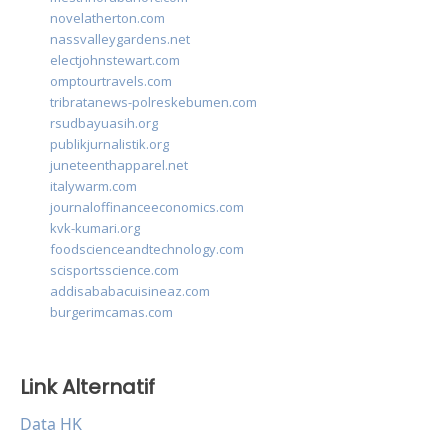
novelatherton.com
nassvalleygardens.net
electjohnstewart.com
omptourtravels.com
tribratanews-polreskebumen.com
rsudbayuasih.org
publikjurnalistik.org
juneteenthapparel.net
italywarm.com
journaloffinanceeconomics.com
kvk-kumari.org
foodscienceandtechnology.com
scisportsscience.com
addisababacuisineaz.com
burgerimcamas.com
Link Alternatif
Data HK