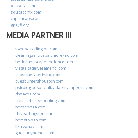
oaksofa.com
soultacohtx.com
capishcaps.com
gpsyfl.org
MEDIA PARTNER III
vwrepairarlington.com
cleaningservicebaltimore-md.com
beckslandscapeandfence.com
vistaaltadelveramendi.com
coastlinecateringnc.com
cuesburgershouston.com
psicologiaespecializadaencampeche.com
dmtacos.com
crescentstreetprinting.com
hornopizza.com
driveadragster.com
hematologa.com
lizaivanov.com
guesttinyhomes.com