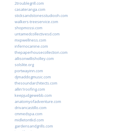
2troublegrill.com
casateranga.com
sticksandstonesstudiooh.com
walkers-treeservice.com
shopmossi.com
untamedcollectivesd.com
mxpwellness.com
infernocanine.com
thepaperhousecollection.com
allisonwillisholley.com
solslite.org
portwayinn.com
djmaddogmusic.com
thesoundarchitects.com
allin1roofing.com
keepjudgewebb.com
anatomyofadventure.com
drivancastillo.com
cmmedspa.com
midletontkd.com
gardensandgrills.com