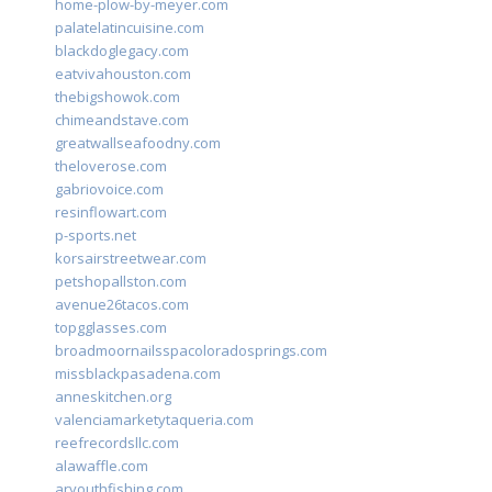
home-plow-by-meyer.com
palatelatincuisine.com
blackdoglegacy.com
eatvivahouston.com
thebigshowok.com
chimeandstave.com
greatwallseafoodny.com
theloverose.com
gabriovoice.com
resinflowart.com
p-sports.net
korsairstreetwear.com
petshopallston.com
avenue26tacos.com
topgglasses.com
broadmoornailsspacoloradosprings.com
missblackpasadena.com
anneskitchen.org
valenciamarketytaqueria.com
reefrecordsllc.com
alawaffle.com
aryouthfishing.com