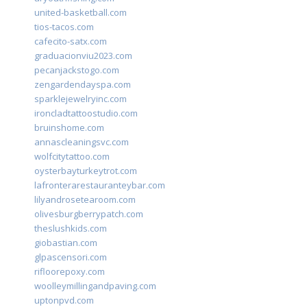
united-basketball.com
tios-tacos.com
cafecito-satx.com
graduacionviu2023.com
pecanjackstogo.com
zengardendayspa.com
sparklejewelryinc.com
ironcladtattoostudio.com
bruinshome.com
annascleaningsvc.com
wolfcitytattoo.com
oysterbayturkeytrot.com
lafronterarestauranteybar.com
lilyandrosetearoom.com
olivesburgberrypatch.com
theslushkids.com
giobastian.com
glpascensori.com
rifloorepoxy.com
woolleymillingandpaving.com
uptonpvd.com