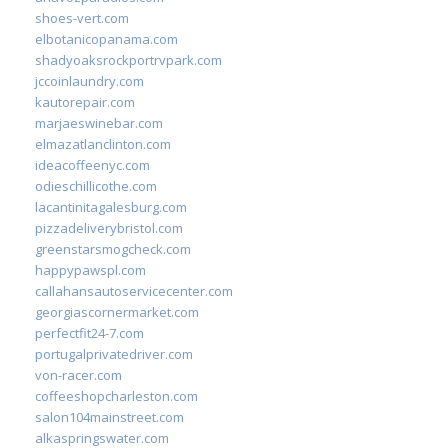
shoes-vert.com
elbotanicopanama.com
shadyoaksrockportrvpark.com
jccoinlaundry.com
kautorepair.com
marjaeswinebar.com
elmazatlanclinton.com
ideacoffeenyc.com
odieschillicothe.com
lacantinitagalesburg.com
pizzadeliverybristol.com
greenstarsmogcheck.com
happypawspl.com
callahansautoservicecenter.com
georgiascornermarket.com
perfectfit24-7.com
portugalprivatedriver.com
von-racer.com
coffeeshopcharleston.com
salon104mainstreet.com
alkaspringswater.com