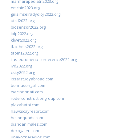
marmarapediatri2023.org
emchie2023.org
girisimselradyoloji2022.org
utcd2022.org
biosensor2022.org
ialp2022.org
klivet2022.org
ifac-hms2022.org
taoms2022.org
iias-euromena-conference2022.org
ivd2022.org
csity2022.org
ibsarstudyabroad.com
bennusehgall.com
tsecincinnati.com
roderconstructiongroup.com
plazabatai.com
hawkscayresort.com
hellonquads.com
diarioanimales.com
decogaleri.com
unavozparadios.com