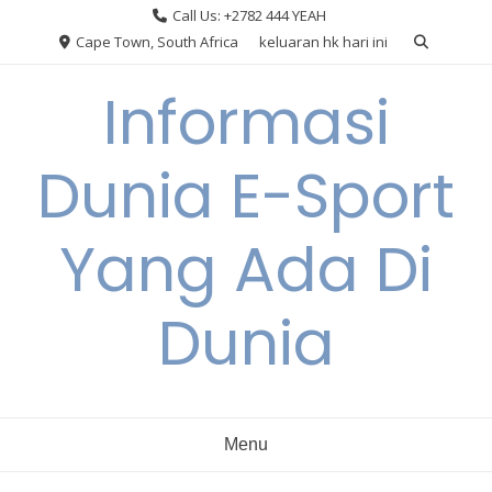
Skip
Call Us: +2782 444 YEAH
to
Cape Town, South Africa
keluaran hk hari ini
content
Informasi
Dunia E-Sport
Yang Ada Di
Dunia
Menu