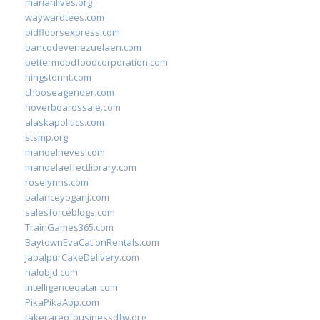
marianlives.org
waywardtees.com
pidfloorsexpress.com
bancodevenezuelaen.com
bettermoodfoodcorporation.com
hingstonnt.com
chooseagender.com
hoverboardssale.com
alaskapolitics.com
stsmp.org
manoelneves.com
mandelaeffectlibrary.com
roselynns.com
balanceyoganj.com
salesforceblogs.com
TrainGames365.com
BaytownEvaCationRentals.com
JabalpurCakeDelivery.com
halobjd.com
intelligenceqatar.com
PikaPikaApp.com
takecareofbusinessdfw.org