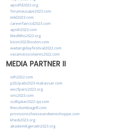
apsdfd2023.org
forumausape2023.com
imkl2023.com
careerfaircsd2023.com
apsth2023.com
MedItRio2023.org
lcicon2023boston.com
waitangidayfestival2022.com
vacancesscolaires2022.com
MEDIA PARTNER II
isth2022.com
p2b2pabi2023-makassar.com
wocfparis2023.org
sinc2023.com
scdlqatar2022-qa.com
thecolumbiagrill.com
provisionscheeseandwineshoppe.com
khedi2023.org
akademikgeriatri2023.org