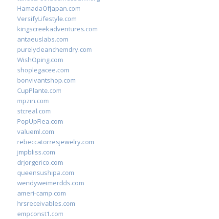
HamadaOfJapan.com
VersifyLifestyle.com
kingscreekadventures.com
antaeuslabs.com
purelycleanchemdry.com
WishOping.com
shoplegacee.com
bonvivantshop.com
CupPlante.com
mpzin.com
stcreal.com
PopUpFlea.com
valueml.com
rebeccatorresjewelry.com
jmpbliss.com
drjorgerico.com
queensushipa.com
wendyweimerdds.com
ameri-camp.com
hrsreceivables.com
empconst1.com