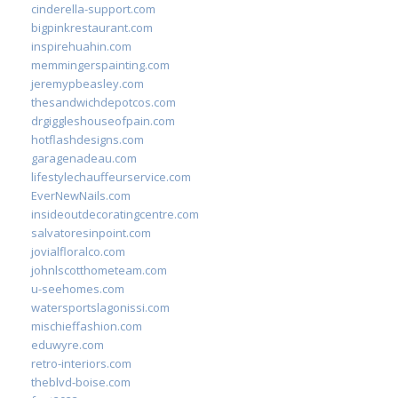
cinderella-support.com
bigpinkrestaurant.com
inspirehuahin.com
memmingerspainting.com
jeremypbeasley.com
thesandwichdepotcos.com
drgiggleshouseofpain.com
hotflashdesigns.com
garagenadeau.com
lifestylechauffeurservice.com
EverNewNails.com
insideoutdecoratingcentre.com
salvatoresinpoint.com
jovialfloralco.com
johnlscotthometeam.com
u-seehomes.com
watersportslagonissi.com
mischieffashion.com
eduwyre.com
retro-interiors.com
theblvd-boise.com