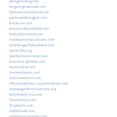
alvisgrooming.com
thegeorginaestate.com
blythewoodseafood.com
paolosdelibangkok.com
bobacove.com
phoone24brookfield.com
mickeybarmama.com
roadwayconstructioninc.com
shopdragonflyboutique.com
sportszilla.org
batchprovisionsbar.com
brasserie-gobette.com
musicrearte.com
morseysfarms.com
riverviewtennis.com
official-kelly-toys-squishmallows.com
displaygardenonsuncrest.org
bbq-empire-usa.com
feedstoreva.com
drogopets.com
ediblechalk.com
tabletennisnearme.com