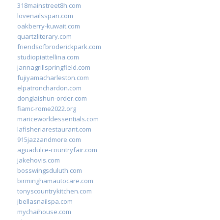
318mainstreet8h.com
lovenailsspari.com
oakberry-kuwait.com
quartzliterary.com
friendsofbroderickpark.com
studiopiattellina.com
jannagrillspringfield.com
fujiyamacharleston.com
elpatronchardon.com
donglaishun-order.com
fiamc-rome2022.org
mariceworldessentials.com
lafisheriarestaurant.com
915jazzandmore.com
aguadulce-countryfair.com
jakehovis.com
bosswingsduluth.com
birminghamautocare.com
tonyscountrykitchen.com
jbellasnailspa.com
mychaihouse.com