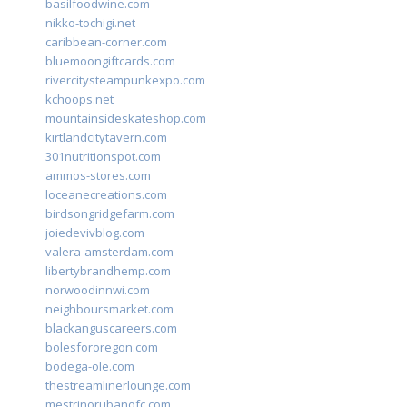
basilfoodwine.com
nikko-tochigi.net
caribbean-corner.com
bluemoongiftcards.com
rivercitysteampunkexpo.com
kchoops.net
mountainsideskateshop.com
kirtlandcitytavern.com
301nutritionspot.com
ammos-stores.com
loceanecreations.com
birdsongridgefarm.com
joiedevivblog.com
valera-amsterdam.com
libertybrandhemp.com
norwoodinnwi.com
neighboursmarket.com
blackanguscareers.com
bolesfororegon.com
bodega-ole.com
thestreamlinerlounge.com
mestrinorubanofc.com