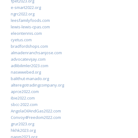
fpet2023.org
e-smart2022.org
ngrc2022.org
leesfamilyfoods.com
lewis-lewis-cpas.com
eleontennis.com
cyetus.com
bradfordshops.com
almadenranchsanjose.com
advocatevijay.com
adlibilimler2023.com
naswwebed.org
balithut-manado.org
alteregotradingcompany.org
aprce2022.com
ibie2022.com
sbcc-2022.com
AngolaOilAndGas2022.com
Convoy4Freedom2022.com
grur2023.org
hkhk2023.org
napm2023.org