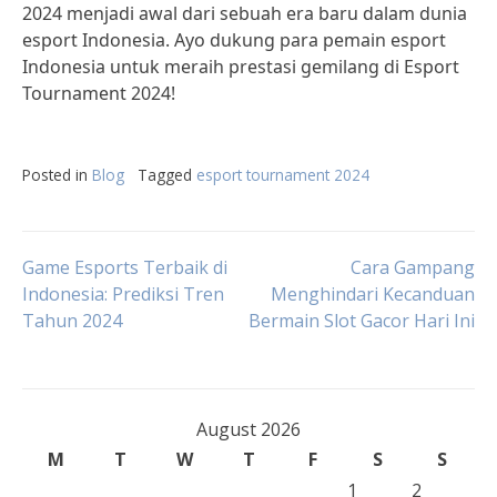
2024 menjadi awal dari sebuah era baru dalam dunia
esport Indonesia. Ayo dukung para pemain esport
Indonesia untuk meraih prestasi gemilang di Esport
Tournament 2024!
Posted in
Blog
Tagged
esport tournament 2024
Post
Game Esports Terbaik di
Cara Gampang
Indonesia: Prediksi Tren
Menghindari Kecanduan
Tahun 2024
Bermain Slot Gacor Hari Ini
navigation
August 2026
M
T
W
T
F
S
S
1
2