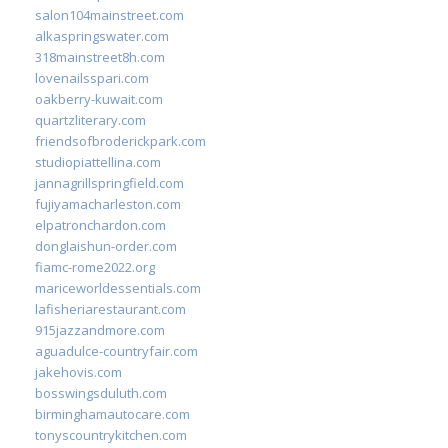
salon104mainstreet.com
alkaspringswater.com
318mainstreet8h.com
lovenailsspari.com
oakberry-kuwait.com
quartzliterary.com
friendsofbroderickpark.com
studiopiattellina.com
jannagrillspringfield.com
fujiyamacharleston.com
elpatronchardon.com
donglaishun-order.com
fiamc-rome2022.org
mariceworldessentials.com
lafisheriarestaurant.com
915jazzandmore.com
aguadulce-countryfair.com
jakehovis.com
bosswingsduluth.com
birminghamautocare.com
tonyscountrykitchen.com