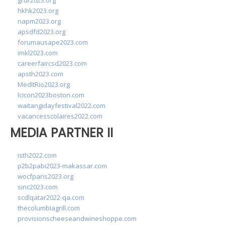
grur2023.org
hkhk2023.org
napm2023.org
apsdfd2023.org
forumausape2023.com
imkl2023.com
careerfaircsd2023.com
apsth2023.com
MedItRio2023.org
lcicon2023boston.com
waitangidayfestival2022.com
vacancesscolaires2022.com
MEDIA PARTNER II
isth2022.com
p2b2pabi2023-makassar.com
wocfparis2023.org
sinc2023.com
scdlqatar2022-qa.com
thecolumbiagrill.com
provisionscheeseandwineshoppe.com