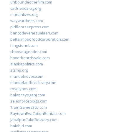
unboundedthefilm.com
catfriends-bg.org
marianlives.org
waywardtees.com
pidfloorsexpress.com
bancodevenezuelaen.com
bettermoodfoodcorporation.com
hingstonnt.com
chooseagender.com
hoverboardssale.com
alaskapolitics.com
stsmp.org
manoelneves.com
mandelaeffectlibrary.com
roselynns.com
balanceyoganj.com
salesforceblogs.com
TrainGames365.com
BaytownEvaCationRentals.com
JabalpurCakeDelivery.com
halobjd.com