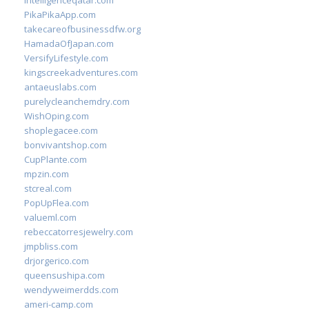
intelligenceqatar.com
PikaPikaApp.com
takecareofbusinessdfw.org
HamadaOfJapan.com
VersifyLifestyle.com
kingscreekadventures.com
antaeuslabs.com
purelycleanchemdry.com
WishOping.com
shoplegacee.com
bonvivantshop.com
CupPlante.com
mpzin.com
stcreal.com
PopUpFlea.com
valueml.com
rebeccatorresjewelry.com
jmpbliss.com
drjorgerico.com
queensushipa.com
wendyweimerdds.com
ameri-camp.com