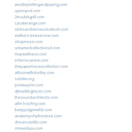
woolleymillingandpaving.com
uptonpvd.com
2troublegrill.com
casateranga.com
sticksandstonesstudiooh.com
walkers-treeservice.com
shopmossi.com
untamedcollectivesd.com
mxpwellness.com
infernocanine.com
thepaperhousecollection.com
allisonwillisholley.com
solslite.org
portwayinn.com
djmaddogmusic.com
thesoundarchitects.com
allin1roofing.com
keepjudgewebb.com
anatomyofadventure.com
drivancastillo.com
cmmedspa.com