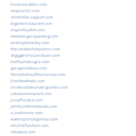
hrsreceivables.com
empconst1.com
cinderella-support.com
bigpinkrestaurant.com
inspirehuahin.com
memmingerspainting.com
jeremypbeasley.com
thesandwichdepotcos.com
drgiggleshouseofpain.com
hotflashdesigns.com
garagenadeau.com
lifestylechauffeurservice.com
EverNewNails.com
insideoutdecoratingcentre.com
salvatoresinpoint.com
jovialfloralco.com
johnlscotthometeam.com
u-seehomes.com
watersportslagonissi.com
mischieffashion.com
eduwyre.com