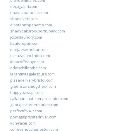
diarioanimales.com
decogaleri.com
unavozparadios.com
shoes-vert.com
elbotanicopanama.com
shadyoaksrockportrvpark.com
jccoinlaundry.com
kautorepair.com
marjaeswinebar.com
elmazatlanclinton.com
ideacoffeenyc.com
odieschillicothe.com
lacantinitagalesburg.com
pizzadeliverybristol.com
greenstarsmogcheck.com
happypawspl.com
callahansautoservicecenter.com
georgiascornermarket.com
perfectfit24-7.com
portugalprivatedriver.com
von-racer.com
coffeeshopcharleston.com