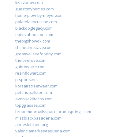
lizaivanov.com
guesttinyhomes.com
home-plow-by-meyer.com
palatelatincuisine.com
blackdoglegacy.com
eatvivahouston.com
thebigshowok.com
chimeandstave.com
greatwallseafoodny.com
theloverose.com
gabriovoice.com
resinflowart.com
p-sports.net
korsairstreetwear.com
petshopallston.com
avenue26tacos.com
topgglasses.com
broadmoornailsspacoloradosprings.com
missblackpasadena.com
anneskitchen.org
valenciamarketytaqueria.com