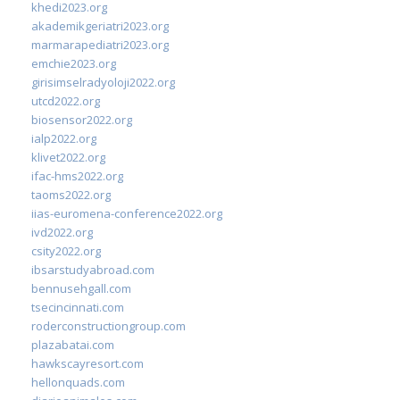
khedi2023.org
akademikgeriatri2023.org
marmarapediatri2023.org
emchie2023.org
girisimselradyoloji2022.org
utcd2022.org
biosensor2022.org
ialp2022.org
klivet2022.org
ifac-hms2022.org
taoms2022.org
iias-euromena-conference2022.org
ivd2022.org
csity2022.org
ibsarstudyabroad.com
bennusehgall.com
tsecincinnati.com
roderconstructiongroup.com
plazabatai.com
hawkscayresort.com
hellonquads.com