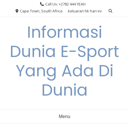
Skip
Call Us: +2782 444 YEAH
to
Cape Town, South Africa
keluaran hk hari ini
content
Informasi
Dunia E-Sport
Yang Ada Di
Dunia
Menu