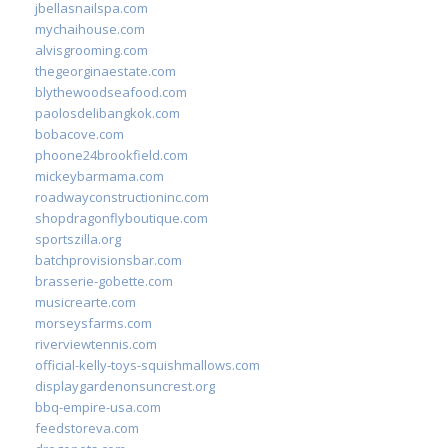
jbellasnailspa.com
mychaihouse.com
alvisgrooming.com
thegeorginaestate.com
blythewoodseafood.com
paolosdelibangkok.com
bobacove.com
phoone24brookfield.com
mickeybarmama.com
roadwayconstructioninc.com
shopdragonflyboutique.com
sportszilla.org
batchprovisionsbar.com
brasserie-gobette.com
musicrearte.com
morseysfarms.com
riverviewtennis.com
official-kelly-toys-squishmallows.com
displaygardenonsuncrest.org
bbq-empire-usa.com
feedstoreva.com