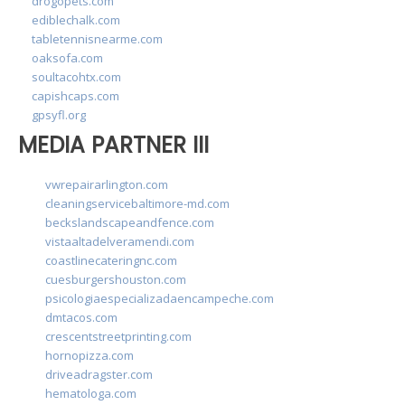
drogopets.com
ediblechalk.com
tabletennisnearme.com
oaksofa.com
soultacohtx.com
capishcaps.com
gpsyfl.org
MEDIA PARTNER III
vwrepairarlington.com
cleaningservicebaltimore-md.com
beckslandscapeandfence.com
vistaaltadelveramendi.com
coastlinecateringnc.com
cuesburgershouston.com
psicologiaespecializadaencampeche.com
dmtacos.com
crescentstreetprinting.com
hornopizza.com
driveadragster.com
hematologa.com