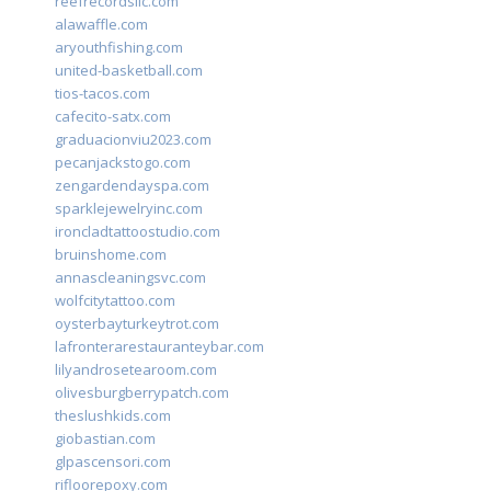
reefrecordsllc.com
alawaffle.com
aryouthfishing.com
united-basketball.com
tios-tacos.com
cafecito-satx.com
graduacionviu2023.com
pecanjackstogo.com
zengardendayspa.com
sparklejewelryinc.com
ironcladtattoostudio.com
bruinshome.com
annascleaningsvc.com
wolfcitytattoo.com
oysterbayturkeytrot.com
lafronterarestauranteybar.com
lilyandrosetearoom.com
olivesburgberrypatch.com
theslushkids.com
giobastian.com
glpascensori.com
rifloorepoxy.com