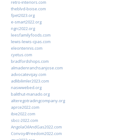
retro-interiors.com
theblvd-boise.com
fpet2023.org
e-smart2022.org
ngrc2022.org
leesfamilyfoods.com
lewis-lewis-cpas.com
eleontennis.com
cyetus.com
bradfordshops.com
almadenranchsanjose.com
advocatevijay.com
adlibilimler2023.com
naswwebed.org
balithut-manado.org
alteregotradingcompany.org
aprce2022.com
ibie2022.com
sbcc-2022.com
AngolaOilAndGas2022.com
Convoy4Freedom2022.com