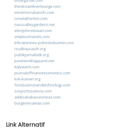
bodega-ole.com
thestreamlinerlounge.com
mestrinorubanofc.com
novelatherton.com
nassvalleygardens.net
electjohnstewart.com
omptourtravels.com
tribratanews-polreskebumen.com
rsudbayuasih.org
publikjurnalistik.org
juneteenthapparel.net
italywarm.com
journaloffinanceeconomics.com
kvk-kumari.org
foodscienceandtechnology.com
scisportsscience.com
addisababacuisineaz.com
burgerimcamas.com
Link Alternatif