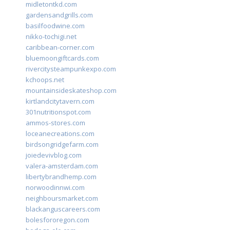
midletontkd.com
gardensandgrills.com
basilfoodwine.com
nikko-tochigi.net
caribbean-corner.com
bluemoongiftcards.com
rivercitysteampunkexpo.com
kchoops.net
mountainsideskateshop.com
kirtlandcitytavern.com
301nutritionspot.com
ammos-stores.com
loceanecreations.com
birdsongridgefarm.com
joiedevivblog.com
valera-amsterdam.com
libertybrandhemp.com
norwoodinnwi.com
neighboursmarket.com
blackanguscareers.com
bolesfororegon.com