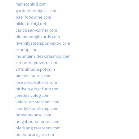
midletontkd.com
gardensandgrills.com
basilfoodwine.com
nikko-tochigi.net
caribbean-corner.com
bluemoongiftcards.com
rivercitysteampunkexpo.com
kchoops.net
mountainsideskateshop.com
kirtlandcitytavern.com
301nutritionspot.com
ammos-stores.com
loceanecreations.com
birdsongridgefarm.com
joiedevivblog.com
valera-amsterdam.com
libertybrandhemp.com
norwoodinnwi.com
neighboursmarket.com
blackanguscareers.com
bolesfororegon.com