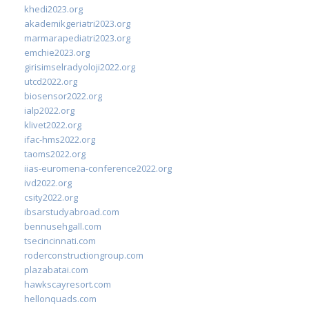
khedi2023.org
akademikgeriatri2023.org
marmarapediatri2023.org
emchie2023.org
girisimselradyoloji2022.org
utcd2022.org
biosensor2022.org
ialp2022.org
klivet2022.org
ifac-hms2022.org
taoms2022.org
iias-euromena-conference2022.org
ivd2022.org
csity2022.org
ibsarstudyabroad.com
bennusehgall.com
tsecincinnati.com
roderconstructiongroup.com
plazabatai.com
hawkscayresort.com
hellonquads.com