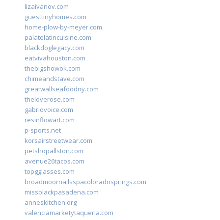
lizaivanov.com
guesttinyhomes.com
home-plow-by-meyer.com
palatelatincuisine.com
blackdoglegacy.com
eatvivahouston.com
thebigshowok.com
chimeandstave.com
greatwallseafoodny.com
theloverose.com
gabriovoice.com
resinflowart.com
p-sports.net
korsairstreetwear.com
petshopallston.com
avenue26tacos.com
topgglasses.com
broadmoornailsspacoloradosprings.com
missblackpasadena.com
anneskitchen.org
valenciamarketytaqueria.com