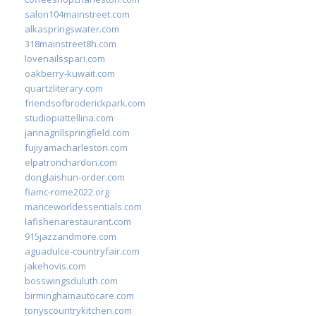
salon104mainstreet.com
alkaspringswater.com
318mainstreet8h.com
lovenailsspari.com
oakberry-kuwait.com
quartzliterary.com
friendsofbroderickpark.com
studiopiattellina.com
jannagrillspringfield.com
fujiyamacharleston.com
elpatronchardon.com
donglaishun-order.com
fiamc-rome2022.org
mariceworldessentials.com
lafisheriarestaurant.com
915jazzandmore.com
aguadulce-countryfair.com
jakehovis.com
bosswingsduluth.com
birminghamautocare.com
tonyscountrykitchen.com