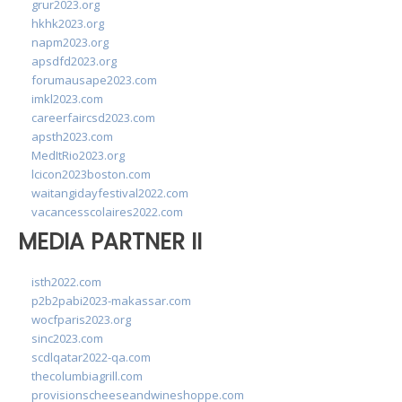
grur2023.org
hkhk2023.org
napm2023.org
apsdfd2023.org
forumausape2023.com
imkl2023.com
careerfaircsd2023.com
apsth2023.com
MedItRio2023.org
lcicon2023boston.com
waitangidayfestival2022.com
vacancesscolaires2022.com
MEDIA PARTNER II
isth2022.com
p2b2pabi2023-makassar.com
wocfparis2023.org
sinc2023.com
scdlqatar2022-qa.com
thecolumbiagrill.com
provisionscheeseandwineshoppe.com