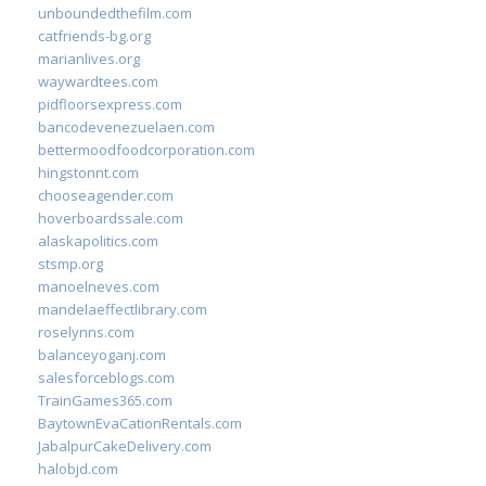
unboundedthefilm.com
catfriends-bg.org
marianlives.org
waywardtees.com
pidfloorsexpress.com
bancodevenezuelaen.com
bettermoodfoodcorporation.com
hingstonnt.com
chooseagender.com
hoverboardssale.com
alaskapolitics.com
stsmp.org
manoelneves.com
mandelaeffectlibrary.com
roselynns.com
balanceyoganj.com
salesforceblogs.com
TrainGames365.com
BaytownEvaCationRentals.com
JabalpurCakeDelivery.com
halobjd.com