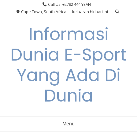
Skip
Call Us: +2782 444 YEAH
to
Cape Town, South Africa
keluaran hk hari ini
content
Informasi
Dunia E-Sport
Yang Ada Di
Dunia
Menu