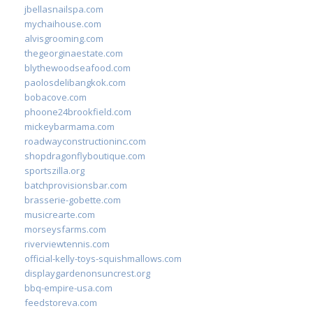
jbellasnailspa.com
mychaihouse.com
alvisgrooming.com
thegeorginaestate.com
blythewoodseafood.com
paolosdelibangkok.com
bobacove.com
phoone24brookfield.com
mickeybarmama.com
roadwayconstructioninc.com
shopdragonflyboutique.com
sportszilla.org
batchprovisionsbar.com
brasserie-gobette.com
musicrearte.com
morseysfarms.com
riverviewtennis.com
official-kelly-toys-squishmallows.com
displaygardenonsuncrest.org
bbq-empire-usa.com
feedstoreva.com