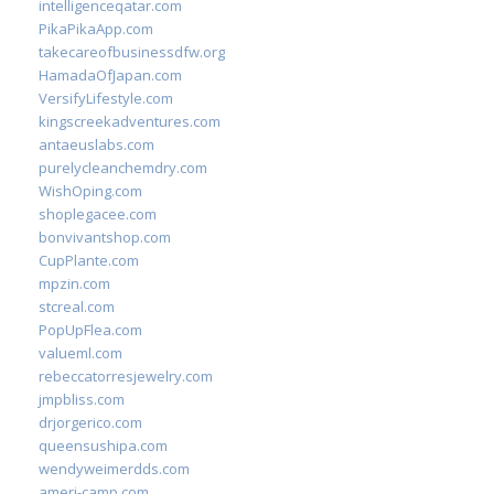
intelligenceqatar.com
PikaPikaApp.com
takecareofbusinessdfw.org
HamadaOfJapan.com
VersifyLifestyle.com
kingscreekadventures.com
antaeuslabs.com
purelycleanchemdry.com
WishOping.com
shoplegacee.com
bonvivantshop.com
CupPlante.com
mpzin.com
stcreal.com
PopUpFlea.com
valueml.com
rebeccatorresjewelry.com
jmpbliss.com
drjorgerico.com
queensushipa.com
wendyweimerdds.com
ameri-camp.com