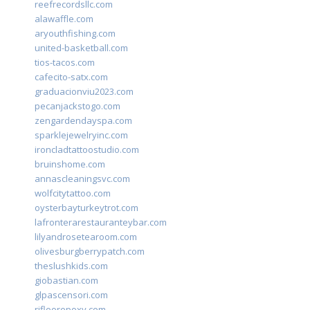
reefrecordsllc.com
alawaffle.com
aryouthfishing.com
united-basketball.com
tios-tacos.com
cafecito-satx.com
graduacionviu2023.com
pecanjackstogo.com
zengardendayspa.com
sparklejewelryinc.com
ironcladtattoostudio.com
bruinshome.com
annascleaningsvc.com
wolfcitytattoo.com
oysterbayturkeytrot.com
lafronterarestauranteybar.com
lilyandrosetearoom.com
olivesburgberrypatch.com
theslushkids.com
giobastian.com
glpascensori.com
rifloorepoxy.com