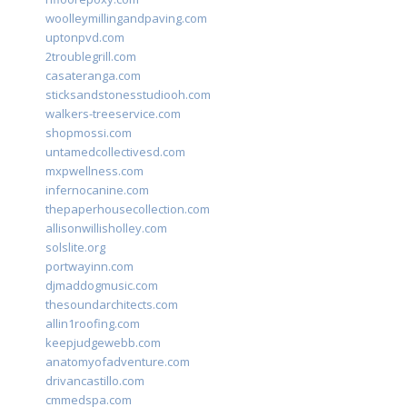
woolleymillingandpaving.com
uptonpvd.com
2troublegrill.com
casateranga.com
sticksandstonesstudiooh.com
walkers-treeservice.com
shopmossi.com
untamedcollectivesd.com
mxpwellness.com
infernocanine.com
thepaperhousecollection.com
allisonwillisholley.com
solslite.org
portwayinn.com
djmaddogmusic.com
thesoundarchitects.com
allin1roofing.com
keepjudgewebb.com
anatomyofadventure.com
drivancastillo.com
cmmedspa.com