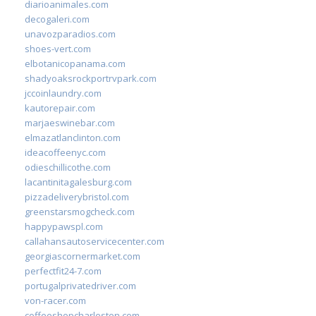
diarioanimales.com
decogaleri.com
unavozparadios.com
shoes-vert.com
elbotanicopanama.com
shadyoaksrockportrvpark.com
jccoinlaundry.com
kautorepair.com
marjaeswinebar.com
elmazatlanclinton.com
ideacoffeenyc.com
odieschillicothe.com
lacantinitagalesburg.com
pizzadeliverybristol.com
greenstarsmogcheck.com
happypawspl.com
callahansautoservicecenter.com
georgiascornermarket.com
perfectfit24-7.com
portugalprivatedriver.com
von-racer.com
coffeeshopcharleston.com