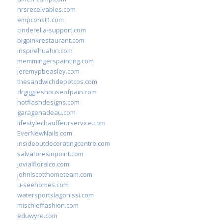
hrsreceivables.com
empconst1.com
cinderella-support.com
bigpinkrestaurant.com
inspirehuahin.com
memmingerspainting.com
jeremypbeasley.com
thesandwichdepotcos.com
drgiggleshouseofpain.com
hotflashdesigns.com
garagenadeau.com
lifestylechauffeurservice.com
EverNewNails.com
insideoutdecoratingcentre.com
salvatoresinpoint.com
jovialfloralco.com
johnlscotthometeam.com
u-seehomes.com
watersportslagonissi.com
mischieffashion.com
eduwyre.com