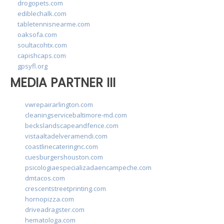
drogopets.com
ediblechalk.com
tabletennisnearme.com
oaksofa.com
soultacohtx.com
capishcaps.com
gpsyfl.org
MEDIA PARTNER III
vwrepairarlington.com
cleaningservicebaltimore-md.com
beckslandscapeandfence.com
vistaaltadelveramendi.com
coastlinecateringnc.com
cuesburgershouston.com
psicologiaespecializadaencampeche.com
dmtacos.com
crescentstreetprinting.com
hornopizza.com
driveadragster.com
hematologa.com