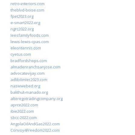
retro-interiors.com
theblvd-boise.com
fpet2023.org
e-smart2022.org
ngrc2022.org
leesfamilyfoods.com
lewis-lewis-cpas.com
eleontennis.com
cyetus.com
bradfordshops.com
almadenranchsanjose.com
advocatevijay.com
adlibilimler2023.com
naswwebed.org
balithut-manado.org
alteregotradingcompany.org
aprce2022.com
ibie2022.com
sbcc-2022.com
AngolaOilAndGas2022.com
Convoy4Freedom2022.com