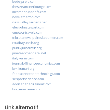
bodega-ole.com
thestreamlinerlounge.com
mestrinorubanofc.com
novelatherton.com
nassvalleygardens.net
electjohnstewart.com
omptourtravels.com
tribratanews-polreskebumen.com
rsudbayuasih.org
publikjurnalistik.org
juneteenthapparel.net
italywarm.com
journaloffinanceeconomics.com
kvk-kumari.org
foodscienceandtechnology.com
scisportsscience.com
addisababacuisineaz.com
burgerimcamas.com
Link Alternatif