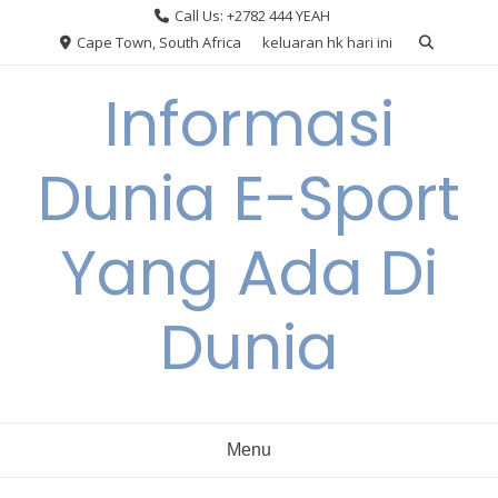
Skip
Call Us: +2782 444 YEAH
to
Cape Town, South Africa
keluaran hk hari ini
content
Informasi
Dunia E-Sport
Yang Ada Di
Dunia
Menu