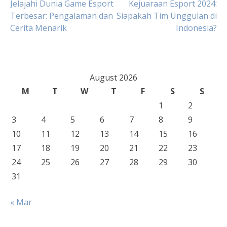
Post
Jelajahi Dunia Game Esport
Kejuaraan Esport 2024:
Terbesar: Pengalaman dan
Siapakah Tim Unggulan di
Cerita Menarik
Indonesia?
navigation
August 2026
M
T
W
T
F
S
S
1
2
3
4
5
6
7
8
9
10
11
12
13
14
15
16
17
18
19
20
21
22
23
24
25
26
27
28
29
30
31
« Mar