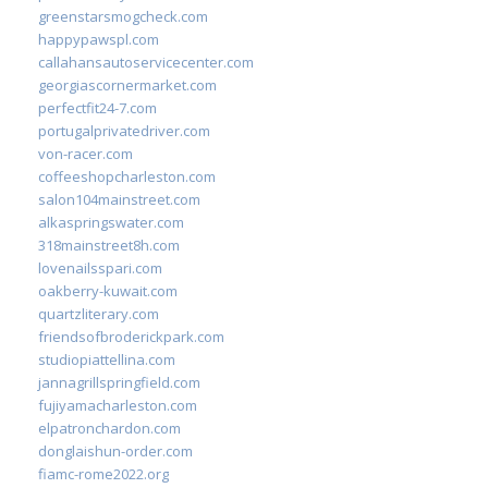
greenstarsmogcheck.com
happypawspl.com
callahansautoservicecenter.com
georgiascornermarket.com
perfectfit24-7.com
portugalprivatedriver.com
von-racer.com
coffeeshopcharleston.com
salon104mainstreet.com
alkaspringswater.com
318mainstreet8h.com
lovenailsspari.com
oakberry-kuwait.com
quartzliterary.com
friendsofbroderickpark.com
studiopiattellina.com
jannagrillspringfield.com
fujiyamacharleston.com
elpatronchardon.com
donglaishun-order.com
fiamc-rome2022.org