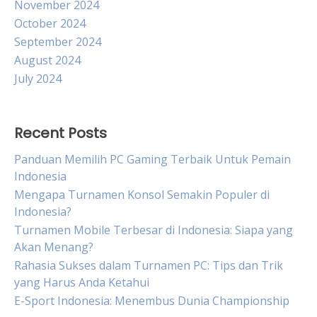
November 2024
October 2024
September 2024
August 2024
July 2024
Recent Posts
Panduan Memilih PC Gaming Terbaik Untuk Pemain
Indonesia
Mengapa Turnamen Konsol Semakin Populer di
Indonesia?
Turnamen Mobile Terbesar di Indonesia: Siapa yang
Akan Menang?
Rahasia Sukses dalam Turnamen PC: Tips dan Trik
yang Harus Anda Ketahui
E-Sport Indonesia: Menembus Dunia Championship