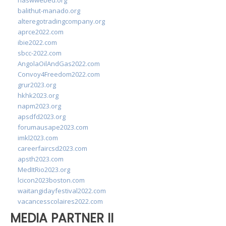
naswwebed.org
balithut-manado.org
alteregotradingcompany.org
aprce2022.com
ibie2022.com
sbcc-2022.com
AngolaOilAndGas2022.com
Convoy4Freedom2022.com
grur2023.org
hkhk2023.org
napm2023.org
apsdfd2023.org
forumausape2023.com
imkl2023.com
careerfaircsd2023.com
apsth2023.com
MedItRio2023.org
lcicon2023boston.com
waitangidayfestival2022.com
vacancesscolaires2022.com
MEDIA PARTNER II