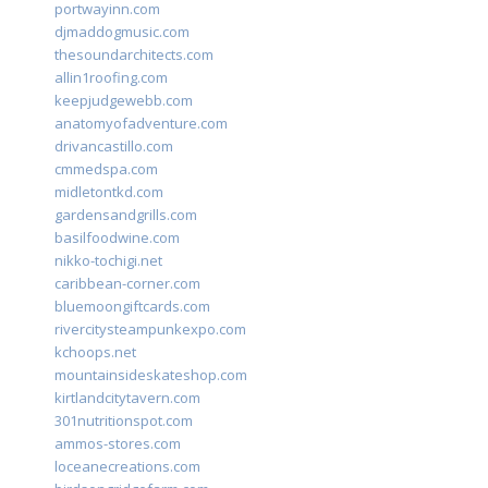
portwayinn.com
djmaddogmusic.com
thesoundarchitects.com
allin1roofing.com
keepjudgewebb.com
anatomyofadventure.com
drivancastillo.com
cmmedspa.com
midletontkd.com
gardensandgrills.com
basilfoodwine.com
nikko-tochigi.net
caribbean-corner.com
bluemoongiftcards.com
rivercitysteampunkexpo.com
kchoops.net
mountainsideskateshop.com
kirtlandcitytavern.com
301nutritionspot.com
ammos-stores.com
loceanecreations.com