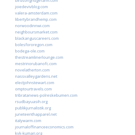
birdsongridgefarm.com
joiedevivblog.com
valera-amsterdam.com
libertybrandhemp.com
norwoodinnwi.com
neighboursmarket.com
blackanguscareers.com
bolesfororegon.com
bodega-ole.com
thestreamlinerlounge.com
mestrinorubanofc.com
novelatherton.com
nassvalleygardens.net
electjohnstewart.com
omptourtravels.com
tribratanews-polreskebumen.com
rsudbayuasih.org
publikjurnalistik.org
juneteenthapparel.net
italywarm.com
journaloffinanceeconomics.com
kvk-kumari.org