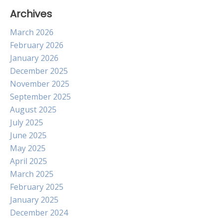
Archives
March 2026
February 2026
January 2026
December 2025
November 2025
September 2025
August 2025
July 2025
June 2025
May 2025
April 2025
March 2025
February 2025
January 2025
December 2024