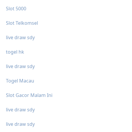
Slot 5000
Slot Telkomsel
live draw sdy
togel hk
live draw sdy
Togel Macau
Slot Gacor Malam Ini
live draw sdy
live draw sdy