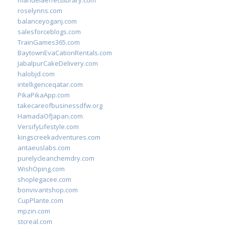
mandelaeffectlibrary.com
roselynns.com
balanceyoganj.com
salesforceblogs.com
TrainGames365.com
BaytownEvaCationRentals.com
JabalpurCakeDelivery.com
halobjd.com
intelligenceqatar.com
PikaPikaApp.com
takecareofbusinessdfw.org
HamadaOfJapan.com
VersifyLifestyle.com
kingscreekadventures.com
antaeuslabs.com
purelycleanchemdry.com
WishOping.com
shoplegacee.com
bonvivantshop.com
CupPlante.com
mpzin.com
stcreal.com