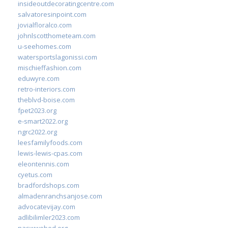
insideoutdecoratingcentre.com
salvatoresinpoint.com
jovialfloralco.com
johnlscotthometeam.com
u-seehomes.com
watersportslagonissi.com
mischieffashion.com
eduwyre.com
retro-interiors.com
theblvd-boise.com
fpet2023.org
e-smart2022.org
ngrc2022.org
leesfamilyfoods.com
lewis-lewis-cpas.com
eleontennis.com
cyetus.com
bradfordshops.com
almadenranchsanjose.com
advocatevijay.com
adlibilimler2023.com