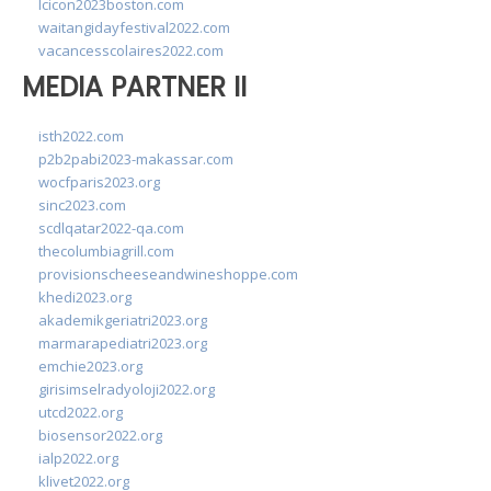
lcicon2023boston.com
waitangidayfestival2022.com
vacancesscolaires2022.com
MEDIA PARTNER II
isth2022.com
p2b2pabi2023-makassar.com
wocfparis2023.org
sinc2023.com
scdlqatar2022-qa.com
thecolumbiagrill.com
provisionscheeseandwineshoppe.com
khedi2023.org
akademikgeriatri2023.org
marmarapediatri2023.org
emchie2023.org
girisimselradyoloji2022.org
utcd2022.org
biosensor2022.org
ialp2022.org
klivet2022.org