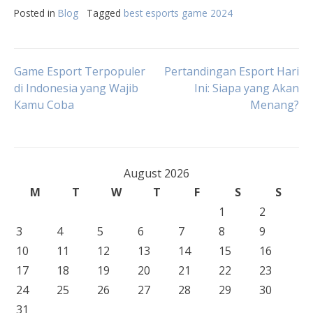
Posted in
Blog
Tagged
best esports game 2024
Post
Game Esport Terpopuler
Pertandingan Esport Hari
di Indonesia yang Wajib
Ini: Siapa yang Akan
Kamu Coba
Menang?
navigation
August 2026
M
T
W
T
F
S
S
1
2
3
4
5
6
7
8
9
10
11
12
13
14
15
16
17
18
19
20
21
22
23
24
25
26
27
28
29
30
31