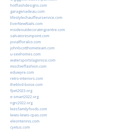
hotflashdesigns.com
garagenadeau.com
lifestylechauffeurservice.com
EverNewNails.com
insideoutdecoratingcentre.com
salvatoresinpoint.com
jovialfloralco.com
johnlscotthometeam.com
u-seehomes.com
watersportslagonissi.com
mischieffashion.com
eduwyre.com
retro-interiors.com
theblvd-boise.com
fpet2023.org
e-smart2022.org
ngrc2022.org
leesfamilyfoods.com
lewis-lewis-cpas.com
eleontennis.com
cyetus.com