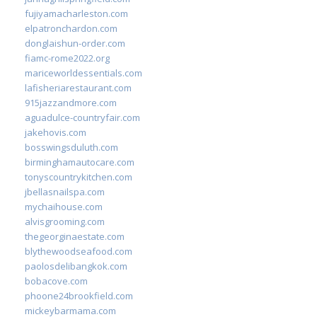
fujiyamacharleston.com
elpatronchardon.com
donglaishun-order.com
fiamc-rome2022.org
mariceworldessentials.com
lafisheriarestaurant.com
915jazzandmore.com
aguadulce-countryfair.com
jakehovis.com
bosswingsduluth.com
birminghamautocare.com
tonyscountrykitchen.com
jbellasnailspa.com
mychaihouse.com
alvisgrooming.com
thegeorginaestate.com
blythewoodseafood.com
paolosdelibangkok.com
bobacove.com
phoone24brookfield.com
mickeybarmama.com