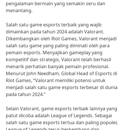
pengalaman bermain yang semakin seru dan
menantang.
Salah satu game esports terbaik yang wajib
dimainkan pada tahun 2024 adalah Valorant.
Dikembangkan oleh Riot Games, Valorant menjadi
salah satu game yang paling diminati oleh para
pemain esports. Menyajikan gameplay yang
kompetitif dan strategis, Valorant telah berhasil
menarik perhatian banyak pemain profesional.
Menurut John Needham, Global Head of Esports di
Riot Games, “Valorant memiliki potensi untuk
menjadi salah satu game esports terbesar di dunia
pada tahun 2024.”
Selain Valorant, game esports terbaik lainnya yang
patut dicoba adalah League of Legends. Sebagai
salah satu game esports tertua dan paling populer,
League of Legends terus berkembang dan