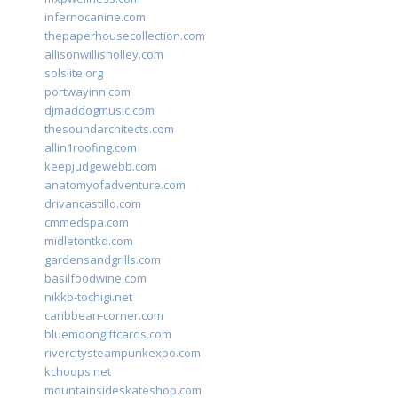
infernocanine.com
thepaperhousecollection.com
allisonwillisholley.com
solslite.org
portwayinn.com
djmaddogmusic.com
thesoundarchitects.com
allin1roofing.com
keepjudgewebb.com
anatomyofadventure.com
drivancastillo.com
cmmedspa.com
midletontkd.com
gardensandgrills.com
basilfoodwine.com
nikko-tochigi.net
caribbean-corner.com
bluemoongiftcards.com
rivercitysteampunkexpo.com
kchoops.net
mountainsideskateshop.com