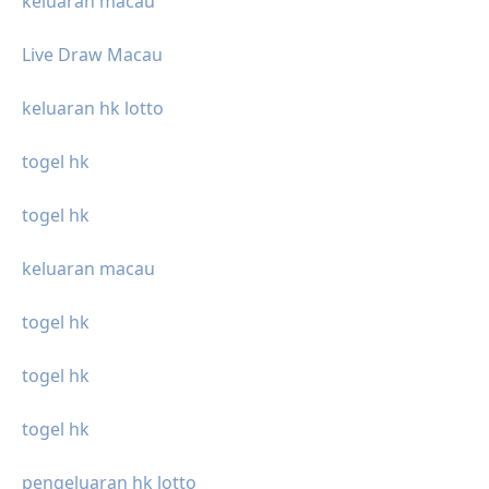
keluaran macau
Live Draw Macau
keluaran hk lotto
togel hk
togel hk
keluaran macau
togel hk
togel hk
togel hk
pengeluaran hk lotto