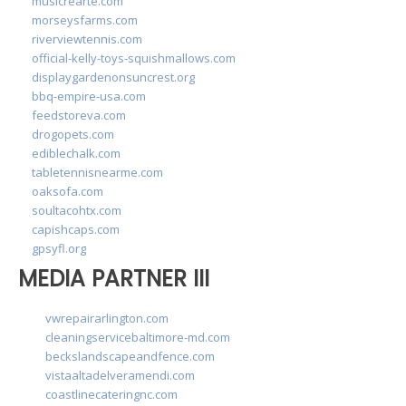
musicrearte.com
morseysfarms.com
riverviewtennis.com
official-kelly-toys-squishmallows.com
displaygardenonsuncrest.org
bbq-empire-usa.com
feedstoreva.com
drogopets.com
ediblechalk.com
tabletennisnearme.com
oaksofa.com
soultacohtx.com
capishcaps.com
gpsyfl.org
MEDIA PARTNER III
vwrepairarlington.com
cleaningservicebaltimore-md.com
beckslandscapeandfence.com
vistaaltadelveramendi.com
coastlinecateringnc.com