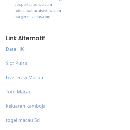
scisportsscience.com
addisababacuisineaz.com
burgerimcamas.com
Link Alternatif
Data HK
Slot Pulsa
Live Draw Macau
Toto Macau
keluaran kamboja
togel macau 5d