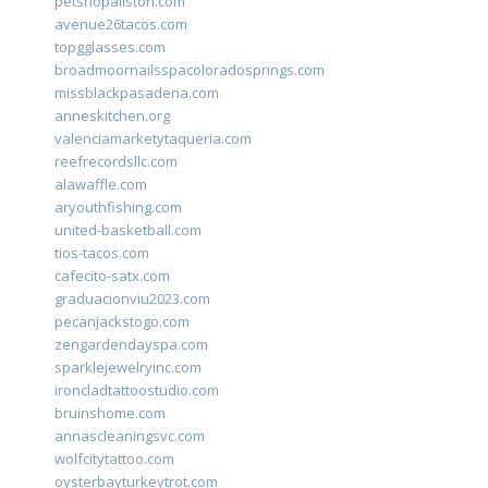
petshopallston.com
avenue26tacos.com
topgglasses.com
broadmoornailsspacoloradosprings.com
missblackpasadena.com
anneskitchen.org
valenciamarketytaqueria.com
reefrecordsllc.com
alawaffle.com
aryouthfishing.com
united-basketball.com
tios-tacos.com
cafecito-satx.com
graduacionviu2023.com
pecanjackstogo.com
zengardendayspa.com
sparklejewelryinc.com
ironcladtattoostudio.com
bruinshome.com
annascleaningsvc.com
wolfcitytattoo.com
oysterbayturkeytrot.com