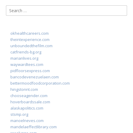
Search
for:
okhealthcareers.com
theintexperience.com
unboundedthefilm.com
catfriends-bg.org
marianlives.org
waywardtees.com
pidfloorsexpress.com
bancodevenezuelaen.com
bettermoodfoodcorporation.com
hingstonnt.com
chooseagender.com
hoverboardssale.com
alaskapolitics.com
stsmp.org
manoelneves.com
mandelaeffectlibrary.com