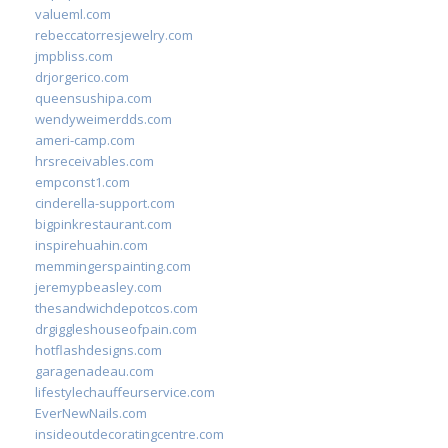
valueml.com
rebeccatorresjewelry.com
jmpbliss.com
drjorgerico.com
queensushipa.com
wendyweimerdds.com
ameri-camp.com
hrsreceivables.com
empconst1.com
cinderella-support.com
bigpinkrestaurant.com
inspirehuahin.com
memmingerspainting.com
jeremypbeasley.com
thesandwichdepotcos.com
drgiggleshouseofpain.com
hotflashdesigns.com
garagenadeau.com
lifestylechauffeurservice.com
EverNewNails.com
insideoutdecoratingcentre.com