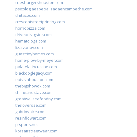
cuesburgershouston.com
psicologiaespecializadaencampeche.com
dmtacos.com
crescentstreetprinting.com
hornopizza.com
driveadragster.com
hematologa.com
lizaivanov.com
guesttinyhomes.com
home-plow-by-meyer.com
palatelatincuisine.com
blackdoglegacy.com
eatvivahouston.com
thebigshowok.com
chimeandstave.com
greatwallseafoodny.com
theloverose.com
gabriovoice.com
resinflowart.com
p-sports.net
korsairstreetwear.com