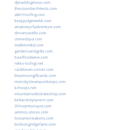
djmaddogmusic.com
thesoundarchitects.com
allin1roofing.com
keepjudgewebb.com
anatomyofadventure.com
drivancastillo.com
cmmedspa.com
midletontkd.com
gardensandgrills.com
basilfoodwine.com
nikko-tochigi.net
caribbean-corner.com
bluemoongiftcards.com
rivercitysteampunkexpo.com
kchoops.net
mountainsideskateshop.com
kirtlandcitytavern.com
301nutritionspot.com
ammos-stores.com
loceanecreations.com
birdsongridgefarm.com