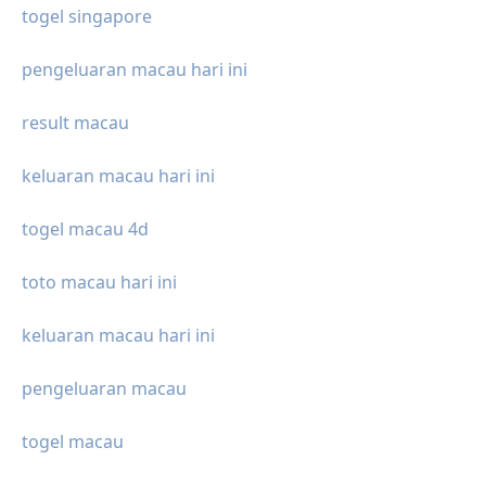
togel singapore
pengeluaran macau hari ini
result macau
keluaran macau hari ini
togel macau 4d
toto macau hari ini
keluaran macau hari ini
pengeluaran macau
togel macau