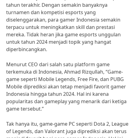
tahun terakhir. Dengan semakin banyaknya
turnamen dan kompetisi esports yang
diselenggarakan, para gamer Indonesia semakin
terpacu untuk meningkatkan skill dan prestasi
mereka. Tidak heran jika game esports unggulan
untuk tahun 2024 menjadi topik yang hangat
diperbincangkan.
Menurut CEO dari salah satu platform game
terkemuka di Indonesia, Ahmad Rizqullah, “Game-
game seperti Mobile Legends, Free Fire, dan PUBG
Mobile diprediksi akan tetap menjadi favorit gamer
Indonesia hingga tahun 2024. Hal ini karena
popularitas dan gameplay yang menarik dari ketiga
game tersebut.”
Tak hanya itu, game-game PC seperti Dota 2, League
of Legends, dan Valorant juga diprediksi akan terus