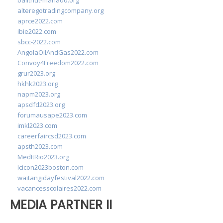
balithut-manado.org
alteregotradingcompany.org
aprce2022.com
ibie2022.com
sbcc-2022.com
AngolaOilAndGas2022.com
Convoy4Freedom2022.com
grur2023.org
hkhk2023.org
napm2023.org
apsdfd2023.org
forumausape2023.com
imkl2023.com
careerfaircsd2023.com
apsth2023.com
MedItRio2023.org
lcicon2023boston.com
waitangidayfestival2022.com
vacancesscolaires2022.com
MEDIA PARTNER II