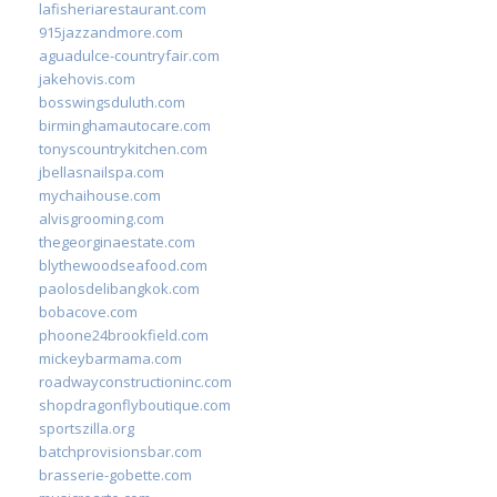
lafisheriarestaurant.com
915jazzandmore.com
aguadulce-countryfair.com
jakehovis.com
bosswingsduluth.com
birminghamautocare.com
tonyscountrykitchen.com
jbellasnailspa.com
mychaihouse.com
alvisgrooming.com
thegeorginaestate.com
blythewoodseafood.com
paolosdelibangkok.com
bobacove.com
phoone24brookfield.com
mickeybarmama.com
roadwayconstructioninc.com
shopdragonflyboutique.com
sportszilla.org
batchprovisionsbar.com
brasserie-gobette.com