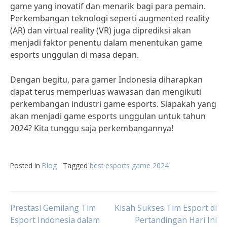
game yang inovatif dan menarik bagi para pemain.
Perkembangan teknologi seperti augmented reality
(AR) dan virtual reality (VR) juga diprediksi akan
menjadi faktor penentu dalam menentukan game
esports unggulan di masa depan.
Dengan begitu, para gamer Indonesia diharapkan
dapat terus memperluas wawasan dan mengikuti
perkembangan industri game esports. Siapakah yang
akan menjadi game esports unggulan untuk tahun
2024? Kita tunggu saja perkembangannya!
Posted in
Blog
Tagged
best esports game 2024
Post
Prestasi Gemilang Tim
Kisah Sukses Tim Esport di
Esport Indonesia dalam
Pertandingan Hari Ini