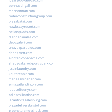
ibsarstudyabroad.com
bennusehgall.com
tsecincinnati.com
roderconstructiongroup.com
plazabatai.com
hawkscayresort.com
hellonquads.com
diarioanimales.com
decogaleri.com
unavozparadios.com
shoes-vert.com
elbotanicopanama.com
shadyoaksrockportrvpark.com
jccoinlaundry.com
kautorepair.com
marjaeswinebar.com
elmazatlanclinton.com
ideacoffeenyc.com
odieschillicothe.com
lacantinitagalesburg.com
pizzadeliverybristol.com
greenstarsmogcheck.com