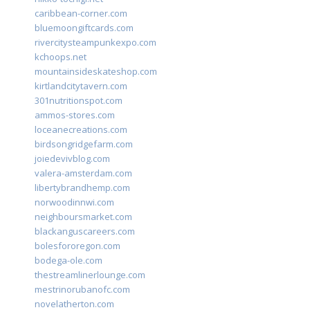
caribbean-corner.com
bluemoongiftcards.com
rivercitysteampunkexpo.com
kchoops.net
mountainsideskateshop.com
kirtlandcitytavern.com
301nutritionspot.com
ammos-stores.com
loceanecreations.com
birdsongridgefarm.com
joiedevivblog.com
valera-amsterdam.com
libertybrandhemp.com
norwoodinnwi.com
neighboursmarket.com
blackanguscareers.com
bolesfororegon.com
bodega-ole.com
thestreamlinerlounge.com
mestrinorubanofc.com
novelatherton.com