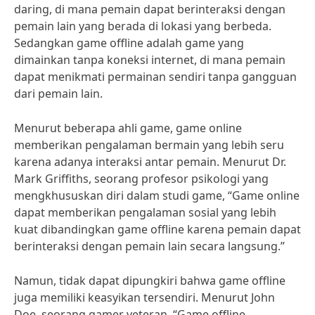
daring, di mana pemain dapat berinteraksi dengan
pemain lain yang berada di lokasi yang berbeda.
Sedangkan game offline adalah game yang
dimainkan tanpa koneksi internet, di mana pemain
dapat menikmati permainan sendiri tanpa gangguan
dari pemain lain.
Menurut beberapa ahli game, game online
memberikan pengalaman bermain yang lebih seru
karena adanya interaksi antar pemain. Menurut Dr.
Mark Griffiths, seorang profesor psikologi yang
mengkhususkan diri dalam studi game, “Game online
dapat memberikan pengalaman sosial yang lebih
kuat dibandingkan game offline karena pemain dapat
berinteraksi dengan pemain lain secara langsung.”
Namun, tidak dapat dipungkiri bahwa game offline
juga memiliki keasyikan tersendiri. Menurut John
Doe, seorang gamer veteran, “Game offline