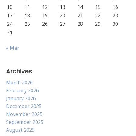
10
11
12
13
14
15
16
17
18
19
20
21
22
23
24
25
26
27
28
29
30
31
« Mar
Archives
March 2026
February 2026
January 2026
December 2025
November 2025
September 2025
August 2025