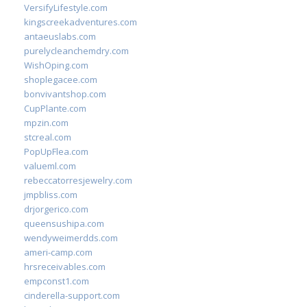
VersifyLifestyle.com
kingscreekadventures.com
antaeuslabs.com
purelycleanchemdry.com
WishOping.com
shoplegacee.com
bonvivantshop.com
CupPlante.com
mpzin.com
stcreal.com
PopUpFlea.com
valueml.com
rebeccatorresjewelry.com
jmpbliss.com
drjorgerico.com
queensushipa.com
wendyweimerdds.com
ameri-camp.com
hrsreceivables.com
empconst1.com
cinderella-support.com