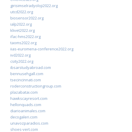
girisimselradyoloji2022.org
utcd2022.org
biosensor2022.org
ialp2022.org
klivet2022.org
ifac-hms2022.org
taoms2022.org
iias-euromena-conference2022.org
ivd2022.org
csity2022.org
ibsarstudyabroad.com
bennusehgall.com
tsecincinnati.com
roderconstructiongroup.com
plazabatai.com
hawkscayresort.com
hellonquads.com
diarioanimales.com
decogaleri.com
unavozparadios.com
shoes-vert.com