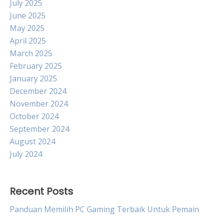
July 2025
June 2025
May 2025
April 2025
March 2025
February 2025
January 2025
December 2024
November 2024
October 2024
September 2024
August 2024
July 2024
Recent Posts
Panduan Memilih PC Gaming Terbaik Untuk Pemain