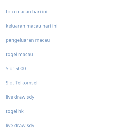
toto macau hari ini
keluaran macau hari ini
pengeluaran macau
togel macau
Slot 5000
Slot Telkomsel
live draw sdy
togel hk
live draw sdy