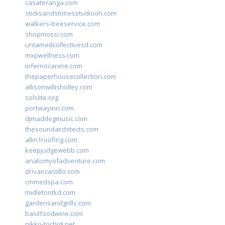
casateranga.com
sticksandstonesstudiooh.com
walkers-treeservice.com
shopmossi.com
untamedcollectivesd.com
mxpwellness.com
infernocanine.com
thepaperhousecollection.com
allisonwillisholley.com
solslite.org
portwayinn.com
djmaddogmusic.com
thesoundarchitects.com
allin1roofing.com
keepjudgewebb.com
anatomyofadventure.com
drivancastillo.com
cmmedspa.com
midletontkd.com
gardensandgrills.com
basilfoodwine.com
nikko-tochigi.net