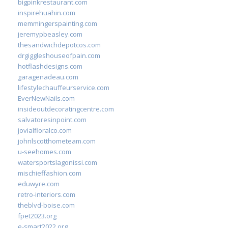
bigpinkrestaurant.com
inspirehuahin.com
memmingerspainting.com
jeremypbeasley.com
thesandwichdepotcos.com
drgiggleshouseofpain.com
hotflashdesigns.com
garagenadeau.com
lifestylechauffeurservice.com
EverNewNails.com
insideoutdecoratingcentre.com
salvatoresinpoint.com
jovialfloralco.com
johnlscotthometeam.com
u-seehomes.com
watersportslagonissi.com
mischieffashion.com
eduwyre.com
retro-interiors.com
theblvd-boise.com
fpet2023.org
e-smart2022.org