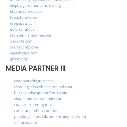
displaygardenonsuncrest.org
bbq-empire-usa.com
feedstoreva.com
drogopets.com
ediblechalk.com
tabletennisnearme.com
oaksofa.com
soultacohtx.com
capishcaps.com
gpsyfl.org
MEDIA PARTNER III
vwrepairarlington.com
cleaningservicebaltimore-md.com
beckslandscapeandfence.com
vistaaltadelveramendi.com
coastlinecateringnc.com
cuesburgershouston.com
psicologiaespecializadaencampeche.com
dmtacos.com