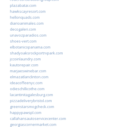
plazabatai.com
hawkscayresort.com
hellonquads.com
diarioanimales.com
decogaleri.com
unavozparadios.com
shoes-vert.com
elbotanicopanama.com
shadyoaksrockportrvpark.com
jccoinlaundry.com
kautorepair.com
marjaeswinebar.com
elmazatlanclinton.com
ideacoffeenyc.com
odieschillicothe.com
lacantinitagalesburg.com
pizzadeliverybristol.com
greenstarsmogcheck.com
happypawspl.com
callahansautoservicecenter.com
georgiascornermarket.com