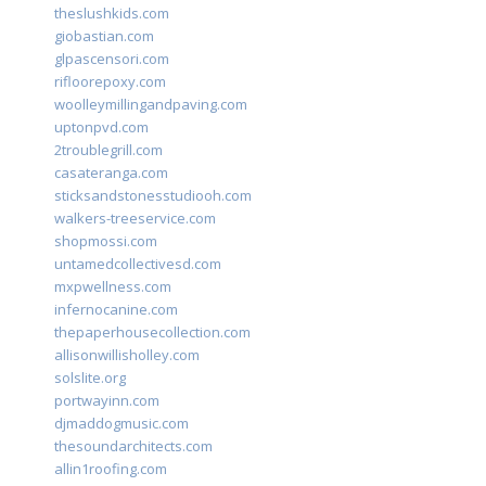
theslushkids.com
giobastian.com
glpascensori.com
rifloorepoxy.com
woolleymillingandpaving.com
uptonpvd.com
2troublegrill.com
casateranga.com
sticksandstonesstudiooh.com
walkers-treeservice.com
shopmossi.com
untamedcollectivesd.com
mxpwellness.com
infernocanine.com
thepaperhousecollection.com
allisonwillisholley.com
solslite.org
portwayinn.com
djmaddogmusic.com
thesoundarchitects.com
allin1roofing.com