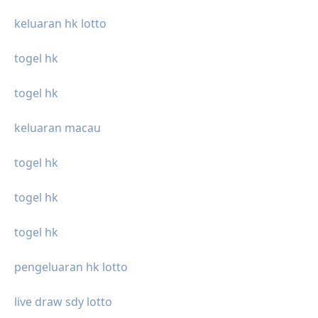
keluaran hk lotto
togel hk
togel hk
keluaran macau
togel hk
togel hk
togel hk
pengeluaran hk lotto
live draw sdy lotto