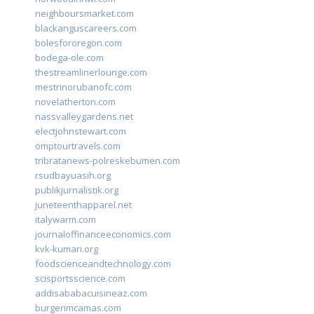
neighboursmarket.com
blackanguscareers.com
bolesfororegon.com
bodega-ole.com
thestreamlinerlounge.com
mestrinorubanofc.com
novelatherton.com
nassvalleygardens.net
electjohnstewart.com
omptourtravels.com
tribratanews-polreskebumen.com
rsudbayuasih.org
publikjurnalistik.org
juneteenthapparel.net
italywarm.com
journaloffinanceeconomics.com
kvk-kumari.org
foodscienceandtechnology.com
scisportsscience.com
addisababacuisineaz.com
burgerimcamas.com