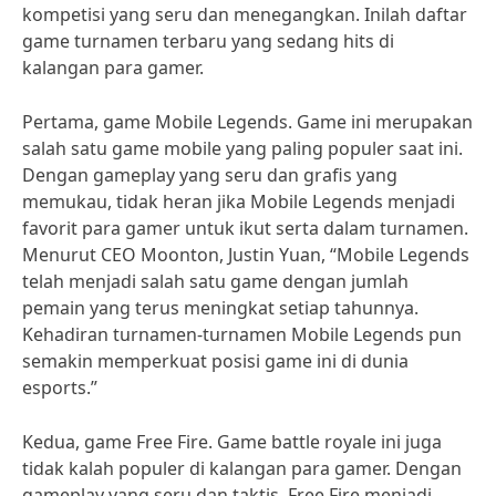
kompetisi yang seru dan menegangkan. Inilah daftar
game turnamen terbaru yang sedang hits di
kalangan para gamer.
Pertama, game Mobile Legends. Game ini merupakan
salah satu game mobile yang paling populer saat ini.
Dengan gameplay yang seru dan grafis yang
memukau, tidak heran jika Mobile Legends menjadi
favorit para gamer untuk ikut serta dalam turnamen.
Menurut CEO Moonton, Justin Yuan, “Mobile Legends
telah menjadi salah satu game dengan jumlah
pemain yang terus meningkat setiap tahunnya.
Kehadiran turnamen-turnamen Mobile Legends pun
semakin memperkuat posisi game ini di dunia
esports.”
Kedua, game Free Fire. Game battle royale ini juga
tidak kalah populer di kalangan para gamer. Dengan
gameplay yang seru dan taktis, Free Fire menjadi