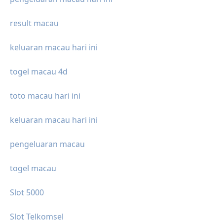
result macau
keluaran macau hari ini
togel macau 4d
toto macau hari ini
keluaran macau hari ini
pengeluaran macau
togel macau
Slot 5000
Slot Telkomsel