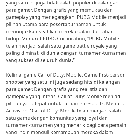
yang satu ini juga tidak kalah populer di kalangan
para gamer. Dengan grafis yang memukau dan
gameplay yang menegangkan, PUBG Mobile menjadi
pilihan utama para peserta turnamen untuk
menunjukkan keahlian mereka dalam bertahan
hidup. Menurut PUBG Corporation, “PUBG Mobile
telah menjadi salah satu game battle royale yang
paling diminati di dunia dengan turnamen-turnamen
yang sukses di seluruh dunia.”
Kelima, game Call of Duty: Mobile. Game first-person
shooter yang satu ini juga sedang hits di kalangan
para gamer. Dengan grafis yang realistis dan
gameplay yang intens, Call of Duty: Mobile menjadi
pilihan yang tepat untuk turnamen esports. Menurut
Activision, “Call of Duty: Mobile telah menjadi salah
satu game dengan komunitas yang loyal dan
turnamen-turnamen yang menarik bagi para pemain
yang ingin menguji kemampuan mereka dalam