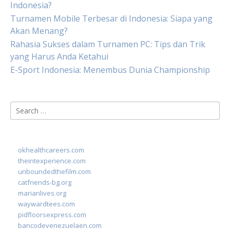
Indonesia?
Turnamen Mobile Terbesar di Indonesia: Siapa yang
Akan Menang?
Rahasia Sukses dalam Turnamen PC: Tips dan Trik
yang Harus Anda Ketahui
E-Sport Indonesia: Menembus Dunia Championship
Search
for:
okhealthcareers.com
theintexperience.com
unboundedthefilm.com
catfriends-bg.org
marianlives.org
waywardtees.com
pidfloorsexpress.com
bancodevenezuelaen.com