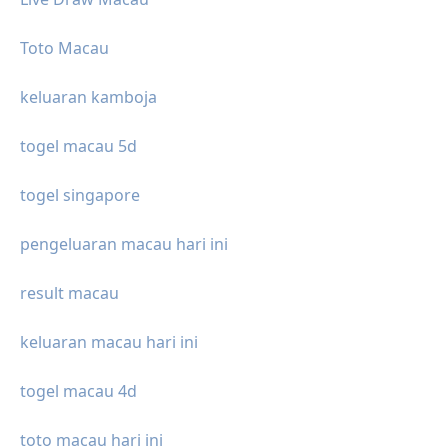
Toto Macau
keluaran kamboja
togel macau 5d
togel singapore
pengeluaran macau hari ini
result macau
keluaran macau hari ini
togel macau 4d
toto macau hari ini