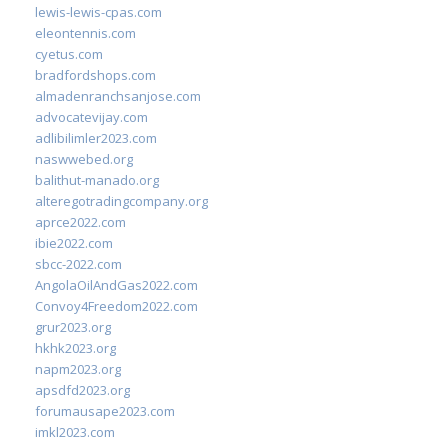
lewis-lewis-cpas.com
eleontennis.com
cyetus.com
bradfordshops.com
almadenranchsanjose.com
advocatevijay.com
adlibilimler2023.com
naswwebed.org
balithut-manado.org
alteregotradingcompany.org
aprce2022.com
ibie2022.com
sbcc-2022.com
AngolaOilAndGas2022.com
Convoy4Freedom2022.com
grur2023.org
hkhk2023.org
napm2023.org
apsdfd2023.org
forumausape2023.com
imkl2023.com