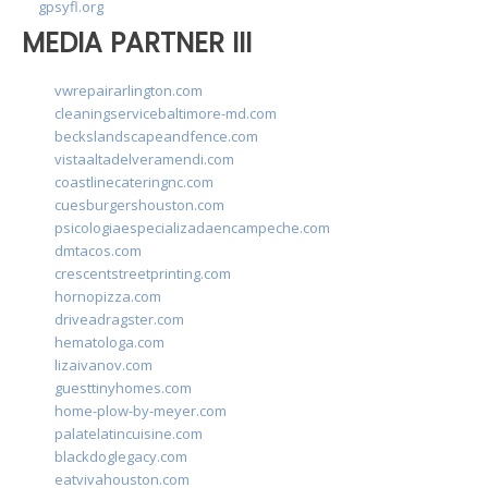
gpsyfl.org
MEDIA PARTNER III
vwrepairarlington.com
cleaningservicebaltimore-md.com
beckslandscapeandfence.com
vistaaltadelveramendi.com
coastlinecateringnc.com
cuesburgershouston.com
psicologiaespecializadaencampeche.com
dmtacos.com
crescentstreetprinting.com
hornopizza.com
driveadragster.com
hematologa.com
lizaivanov.com
guesttinyhomes.com
home-plow-by-meyer.com
palatelatincuisine.com
blackdoglegacy.com
eatvivahouston.com