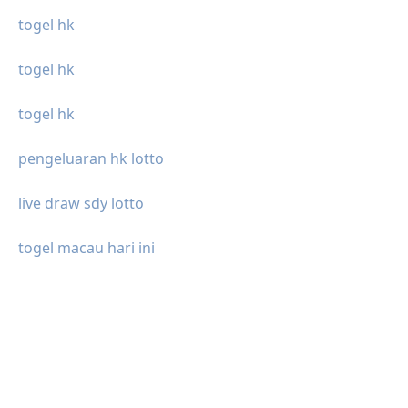
togel hk
togel hk
togel hk
pengeluaran hk lotto
live draw sdy lotto
togel macau hari ini