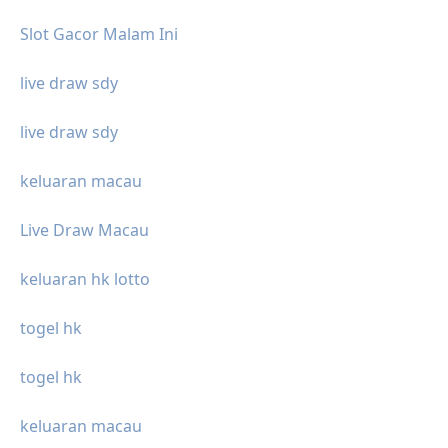
Slot Gacor Malam Ini
live draw sdy
live draw sdy
keluaran macau
Live Draw Macau
keluaran hk lotto
togel hk
togel hk
keluaran macau