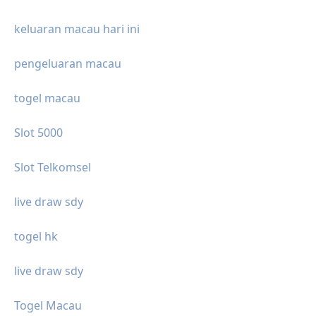
keluaran macau hari ini
pengeluaran macau
togel macau
Slot 5000
Slot Telkomsel
live draw sdy
togel hk
live draw sdy
Togel Macau