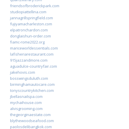
friendsofbroderickpark.com
studiopiattellina.com
jannagrillspringfield.com
fujiyamacharleston.com
elpatronchardon.com
donglaishun-order.com
fiamc-rome2022.org
mariceworldessentials.com
lafisheriarestaurant.com
915jazzandmore.com
aguadulce-countryfair.com
jakehovis.com
bosswingsduluth.com
birminghamautocare.com
tonyscountrykitchen.com
jbellasnailspa.com
mychaihouse.com
alvisgrooming.com
thegeorginaestate.com
blythewoodseafood.com
paolosdelibangkok.com