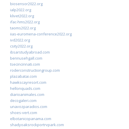
biosensor2022.org
ialp2022.org
klivet2022.org
ifac-hms2022.org
taoms2022.org
iias-euromena-conference2022.org
ivd2022.org
csity2022.org
ibsarstudyabroad.com
bennusehgall.com
tsecincinnati.com
roderconstructiongroup.com
plazabatai.com
hawkscayresort.com
hellonquads.com
diarioanimales.com
decogaleri.com
unavozparadios.com
shoes-vert.com
elbotanicopanama.com
shadyoaksrockportrvpark.com