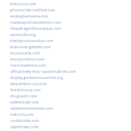
bobacove.com
phoone24brookfield.com
mickeybarmama.com
roadwayconstructioninc.com
shopdragonflyboutique.com
sportszilla.org
batchprovisionsbar.com
brasserie-gobette.com
musicrearte.com
morseysfarms.com
riverviewtennis.com
official-kelly-toys-squishmallows.com
displaygardenonsuncrest.org
bbq-empire-usa.com
feedstoreva.com
drogopets.com
ediblechalk.com
tabletennisnearme.com
oaksofa.com
soultacohtx.com
capishcaps.com