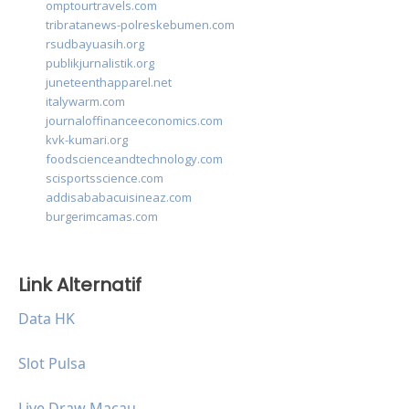
omptourtravels.com
tribratanews-polreskebumen.com
rsudbayuasih.org
publikjurnalistik.org
juneteenthapparel.net
italywarm.com
journaloffinanceeconomics.com
kvk-kumari.org
foodscienceandtechnology.com
scisportsscience.com
addisababacuisineaz.com
burgerimcamas.com
Link Alternatif
Data HK
Slot Pulsa
Live Draw Macau