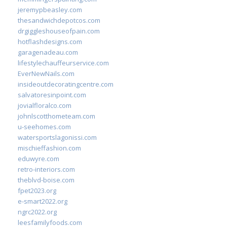
jeremypbeasley.com
thesandwichdepotcos.com
drgiggleshouseofpain.com
hotflashdesigns.com
garagenadeau.com
lifestylechauffeurservice.com
EverNewNails.com
insideoutdecoratingcentre.com
salvatoresinpoint.com
jovialfloralco.com
johnlscotthometeam.com
u-seehomes.com
watersportslagonissi.com
mischieffashion.com
eduwyre.com
retro-interiors.com
theblvd-boise.com
fpet2023.org
e-smart2022.org
ngrc2022.org
leesfamilyfoods.com