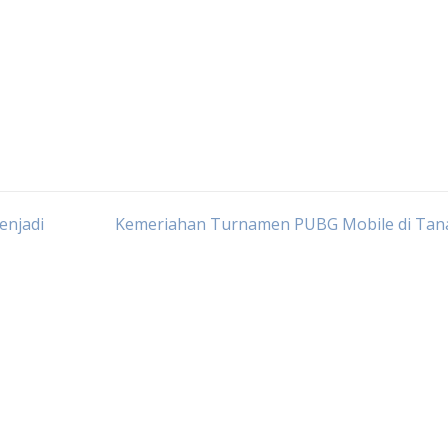
enjadi
Kemeriahan Turnamen PUBG Mobile di Tana