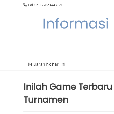
Skip
Call Us: +2782 444 YEAH
to
content
Informasi
keluaran hk hari ini
Inilah Game Terbaru
Turnamen