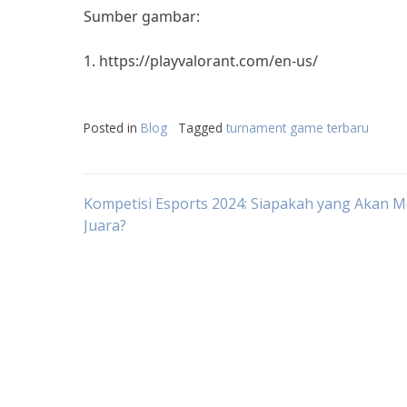
Sumber gambar:
1. https://playvalorant.com/en-us/
Posted in
Blog
Tagged
turnament game terbaru
Post
Kompetisi Esports 2024: Siapakah yang Akan M
Juara?
navigation