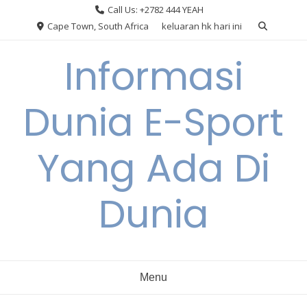
Skip
Call Us: +2782 444 YEAH
to
Cape Town, South Africa
keluaran hk hari ini
content
Informasi
Dunia E-Sport
Yang Ada Di
Dunia
Menu