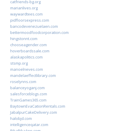
catfriends-bg.org
marianlives.org
waywardtees.com
pidfloorsexpress.com
bancodevenezuelaen.com
bettermoodfoodcorporation.com
hingstonnt.com
chooseagender.com
hoverboardssale.com
alaskapolitics.com
stsmp.org
manoelneves.com
mandelaeffectlibrary.com
roselynns.com
balanceyoganj.com
salesforceblogs.com
TrainGames365.com
BaytownEvaCationRentals.com
JabalpurCakeDelivery.com
halobjd.com
intelligenceqatar.com
PikaPikaApp.com