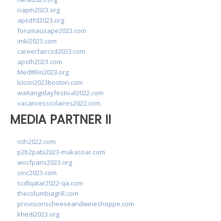
napm2023.org
apsdfd2023.org
forumausape2023.com
imkl2023.com
careerfaircsd2023.com
apsth2023.com
MedItRio2023.org
lcicon2023boston.com
waitangidayfestival2022.com
vacancesscolaires2022.com
MEDIA PARTNER II
isth2022.com
p2b2pabi2023-makassar.com
wocfparis2023.org
sinc2023.com
scdlqatar2022-qa.com
thecolumbiagrill.com
provisionscheeseandwineshoppe.com
khedi2023.org