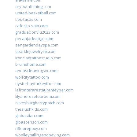
alawaffle.com
aryouthfishing.com
united-basketball.com
tios-tacos.com
cafecito-satx.com
graduacionviu2023.com
pecanjackstogo.com
zengardendayspa.com
sparklejewelryinc.com
ironcladtattoostudio.com
bruinshome.com
annascleaningsvc.com
wolfcitytattoo.com
oysterbayturkeytrot.com
lafronterarestauranteybar.com
lilyandrosetearoom.com
olivesburgberrypatch.com
theslushkids.com
giobastian.com
glpascensori.com
rifloorepoxy.com
woolleymillingandpaving.com