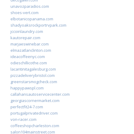
unavozparadios.com
shoes-vert.com
elbotanicopanama.com
shadyoaksrockportrvpark.com
jccoinlaundry.com
kautorepair.com
marjaeswinebar.com
elmazatlanclinton.com
ideacoffeenyc.com
odieschillicothe.com
lacantinitagalesburg.com
pizzadeliverybristol.com
greenstarsmogcheck.com
happypawspl.com
callahansautoservicecenter.com
georgiascornermarket.com
perfectfit24-7.com
portugalprivatedriver.com
von-racer.com
coffeeshopcharleston.com
salon104mainstreet.com