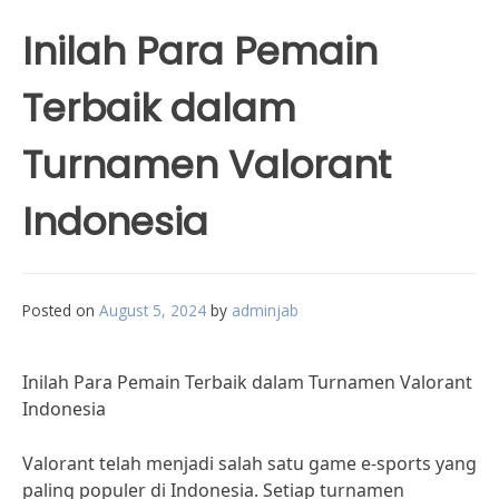
Inilah Para Pemain
Terbaik dalam
Turnamen Valorant
Indonesia
Posted on
August 5, 2024
by
adminjab
Inilah Para Pemain Terbaik dalam Turnamen Valorant
Indonesia
Valorant telah menjadi salah satu game e-sports yang
paling populer di Indonesia. Setiap turnamen