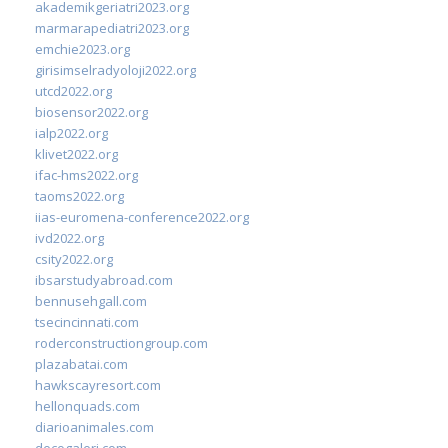
akademikgeriatri2023.org
marmarapediatri2023.org
emchie2023.org
girisimselradyoloji2022.org
utcd2022.org
biosensor2022.org
ialp2022.org
klivet2022.org
ifac-hms2022.org
taoms2022.org
iias-euromena-conference2022.org
ivd2022.org
csity2022.org
ibsarstudyabroad.com
bennusehgall.com
tsecincinnati.com
roderconstructiongroup.com
plazabatai.com
hawkscayresort.com
hellonquads.com
diarioanimales.com
decogaleri.com