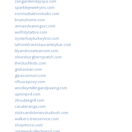
zengardendayspa.com
sparklejewelryinc.com
ironcladtattoostudio.com
bruinshome.com
annascleaningsvc.com
wolfcitytattoo.com
oysterbayturkeytrot.com
lafronterarestauranteybar.com
lilyandrosetearoom.com
olivesburgberrypatch.com
theslushkids.com
giobastian.com
glpascensori.com
rifloorepoxy.com
woolleymillingandpaving.com
uptonpvd.com
2troublegrill.com
casateranga.com
sticksandstonesstudiooh.com
walkers-treeservice.com
shopmossi.com
untamedcollectivesd.com