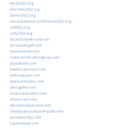
klivet2022.org
ifac-hms2022.org
taoms2022.org
iias-euromena-conference2022.org
ivd2022.org
csity2022.org
ibsarstudyabroad.com
bennusehgall.com
tsecincinnati.com
roderconstructiongroup.com
plazabatai.com
hawkscayresort.com
hellonquads.com
diarioanimales.com
decogaleri.com
unavozparadios.com
shoes-vert.com
elbotanicopanama.com
shadyoaksrockportrvpark.com
jccoinlaundry.com
kautorepair.com