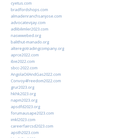
cyetus.com
bradfordshops.com
almadenranchsanjose.com
advocatevijay.com
adlibilimler2023.com
naswwebed.org
balithut-manado.org
alteregotradingcompany.org
aprce2022.com
ibie2022.com
sbcc-2022.com
AngolaOilAndGas2022.com
Convoy4Freedom2022.com
grur2023.org
hkhk2023.org
napm2023.org
apsdfd2023.org
forumausape2023.com
imkl2023.com
careerfaircsd2023.com
apsth2023.com