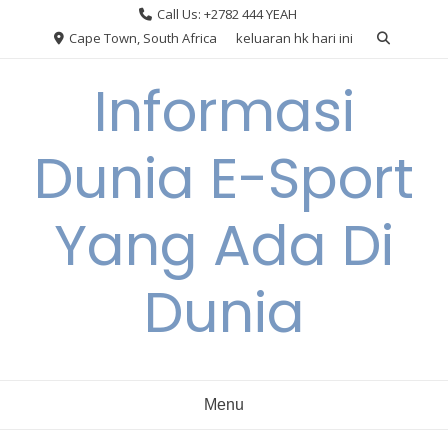
Skip
Call Us: +2782 444 YEAH
to
Cape Town, South Africa
keluaran hk hari ini
content
Informasi
Dunia E-Sport
Yang Ada Di
Dunia
Menu