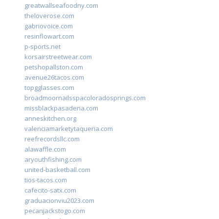
greatwallseafoodny.com
theloverose.com
gabriovoice.com
resinflowart.com
p-sports.net
korsairstreetwear.com
petshopallston.com
avenue26tacos.com
topgglasses.com
broadmoornailsspacoloradosprings.com
missblackpasadena.com
anneskitchen.org
valenciamarketytaqueria.com
reefrecordsllc.com
alawaffle.com
aryouthfishing.com
united-basketball.com
tios-tacos.com
cafecito-satx.com
graduacionviu2023.com
pecanjackstogo.com