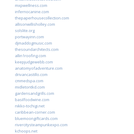
mxpwellness.com
infernocanine.com
thepaperhousecollection.com
allisonwillisholley.com
solslite.org
portwayinn.com
djmaddogmusic.com
thesoundarchitects.com
allin1roofing.com
keepjudgewebb.com
anatomyofadventure.com
drivancastillo.com
cmmedspa.com
midletontkd.com
gardensandgrills.com
basilfoodwine.com
nikko-tochigi.net
caribbean-corner.com
bluemoongiftcards.com
rivercitysteampunkexpo.com
kchoops.net