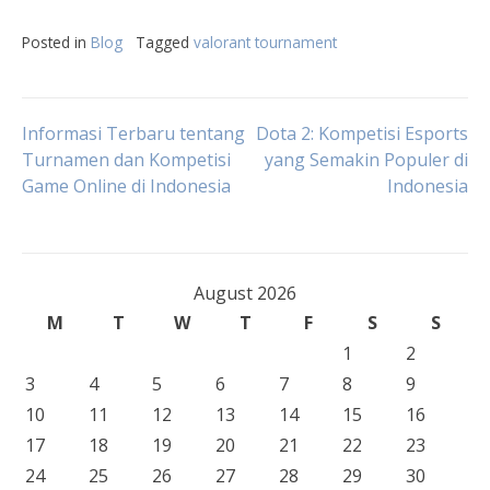
Posted in
Blog
Tagged
valorant tournament
Post
Informasi Terbaru tentang
Dota 2: Kompetisi Esports
Turnamen dan Kompetisi
yang Semakin Populer di
Game Online di Indonesia
Indonesia
navigation
August 2026
M
T
W
T
F
S
S
1
2
3
4
5
6
7
8
9
10
11
12
13
14
15
16
17
18
19
20
21
22
23
24
25
26
27
28
29
30