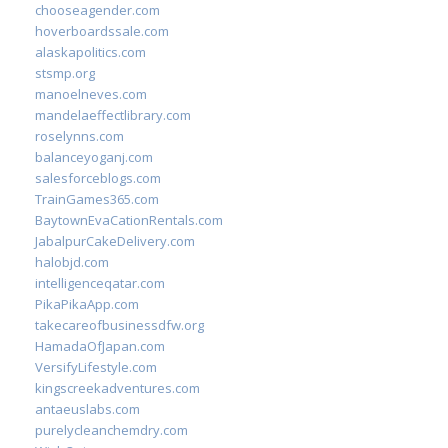
chooseagender.com
hoverboardssale.com
alaskapolitics.com
stsmp.org
manoelneves.com
mandelaeffectlibrary.com
roselynns.com
balanceyoganj.com
salesforceblogs.com
TrainGames365.com
BaytownEvaCationRentals.com
JabalpurCakeDelivery.com
halobjd.com
intelligenceqatar.com
PikaPikaApp.com
takecareofbusinessdfw.org
HamadaOfJapan.com
VersifyLifestyle.com
kingscreekadventures.com
antaeuslabs.com
purelycleanchemdry.com