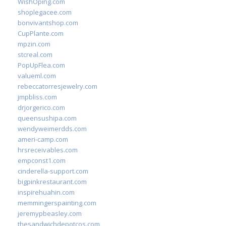
WishOping.com
shoplegacee.com
bonvivantshop.com
CupPlante.com
mpzin.com
stcreal.com
PopUpFlea.com
valueml.com
rebeccatorresjewelry.com
jmpbliss.com
drjorgerico.com
queensushipa.com
wendyweimerdds.com
ameri-camp.com
hrsreceivables.com
empconst1.com
cinderella-support.com
bigpinkrestaurant.com
inspirehuahin.com
memmingerspainting.com
jeremypbeasley.com
thesandwichdepotcos.com