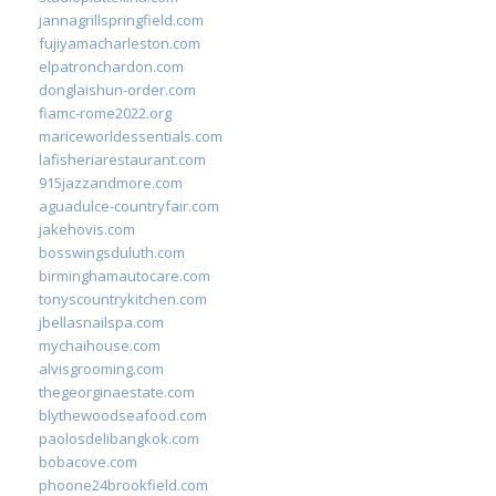
jannagrillspringfield.com
fujiyamacharleston.com
elpatronchardon.com
donglaishun-order.com
fiamc-rome2022.org
mariceworldessentials.com
lafisheriarestaurant.com
915jazzandmore.com
aguadulce-countryfair.com
jakehovis.com
bosswingsduluth.com
birminghamautocare.com
tonyscountrykitchen.com
jbellasnailspa.com
mychaihouse.com
alvisgrooming.com
thegeorginaestate.com
blythewoodseafood.com
paolosdelibangkok.com
bobacove.com
phoone24brookfield.com