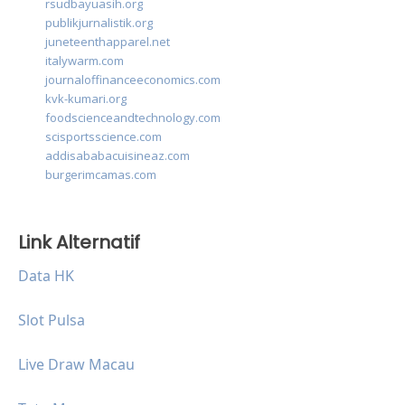
rsudbayuasih.org
publikjurnalistik.org
juneteenthapparel.net
italywarm.com
journaloffinanceeconomics.com
kvk-kumari.org
foodscienceandtechnology.com
scisportsscience.com
addisababacuisineaz.com
burgerimcamas.com
Link Alternatif
Data HK
Slot Pulsa
Live Draw Macau