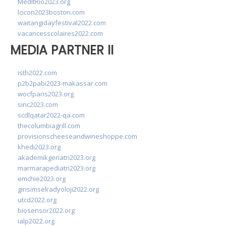
MedItRio2023.org
lcicon2023boston.com
waitangidayfestival2022.com
vacancesscolaires2022.com
MEDIA PARTNER II
isth2022.com
p2b2pabi2023-makassar.com
wocfparis2023.org
sinc2023.com
scdlqatar2022-qa.com
thecolumbiagrill.com
provisionscheeseandwineshoppe.com
khedi2023.org
akademikgeriatri2023.org
marmarapediatri2023.org
emchie2023.org
girisimselradyoloji2022.org
utcd2022.org
biosensor2022.org
ialp2022.org