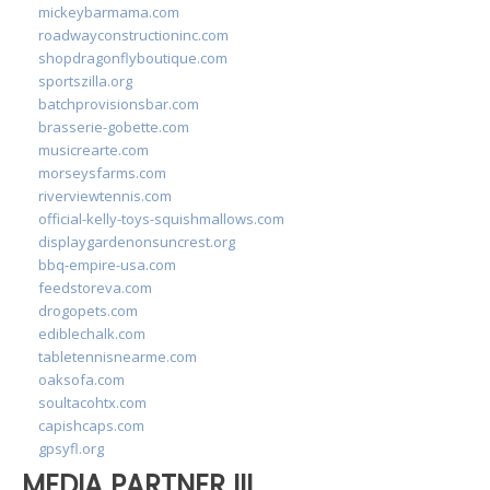
mickeybarmama.com
roadwayconstructioninc.com
shopdragonflyboutique.com
sportszilla.org
batchprovisionsbar.com
brasserie-gobette.com
musicrearte.com
morseysfarms.com
riverviewtennis.com
official-kelly-toys-squishmallows.com
displaygardenonsuncrest.org
bbq-empire-usa.com
feedstoreva.com
drogopets.com
ediblechalk.com
tabletennisnearme.com
oaksofa.com
soultacohtx.com
capishcaps.com
gpsyfl.org
MEDIA PARTNER III