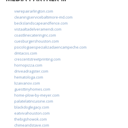
vwrepairarlington.com
cleaningservicebaltimore-md.com
beckslandscapeandfence.com
vistaaltadelveramendi.com
coastlinecateringnc.com
cuesburgershouston.com
psicologiaespecializadaencampeche.com
dmtacos.com
crescentstreetprinting.com
hornopizza.com
driveadragster.com
hematologa.com
lizaivanov.com
guesttinyhomes.com
home-plow-by-meyer.com
palatelatincuisine.com
blackdoglegacy.com
eatvivahouston.com
thebigshowok.com
chimeandstave.com