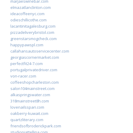
marjaeswinebar.com
elmazatlanclinton.com
ideacoffeenyc.com
odieschillicothe.com
lacantinitagalesburg.com
pizzadeliverybristol.com
greenstarsmogcheck.com
happypawspl.com
callahansautoservicecenter.com
georgiascornermarket.com
perfectfit24-7.com
portugalprivatedriver.com
von-racer.com
coffeeshopcharleston.com
salon104mainstreet.com
alkaspringswater.com
318mainstreet8h.com
lovenailsspari.com
oakberry-kuwait.com
quartzliterary.com
friendsofbroderickpark.com
studiopiattellina.com