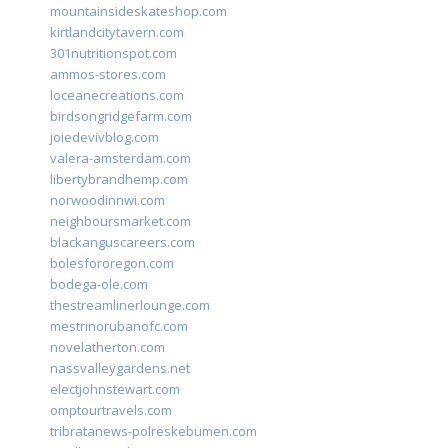
mountainsideskateshop.com
kirtlandcitytavern.com
301nutritionspot.com
ammos-stores.com
loceanecreations.com
birdsongridgefarm.com
joiedevivblog.com
valera-amsterdam.com
libertybrandhemp.com
norwoodinnwi.com
neighboursmarket.com
blackanguscareers.com
bolesfororegon.com
bodega-ole.com
thestreamlinerlounge.com
mestrinorubanofc.com
novelatherton.com
nassvalleygardens.net
electjohnstewart.com
omptourtravels.com
tribratanews-polreskebumen.com