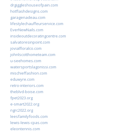
drgiggleshouseofpain.com
hotflashdesigns.com
garagenadeau.com
lifestylechauffeurservice.com
EverNewNails.com
insideoutdecoratingcentre.com
salvatoresinpoint.com
jovialfloralco.com
johnlscotthometeam.com
u-seehomes.com
watersportslagonissi.com
mischieffashion.com
eduwyre.com
retro-interiors.com
theblvd-boise.com
fpet2023.org
e-smart2022.org
ngrc2022.org
leesfamilyfoods.com
lewis-lewis-cpas.com
eleontennis.com