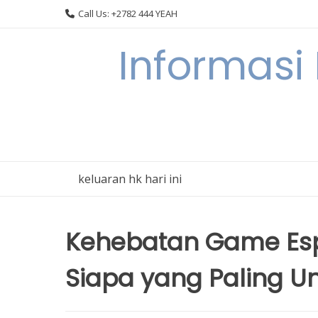
Skip
Call Us: +2782 444 YEAH
to
content
Informasi
keluaran hk hari ini
Kehebatan Game Espo
Siapa yang Paling U