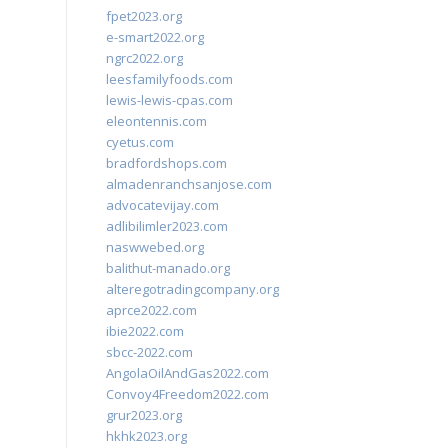
fpet2023.org
e-smart2022.org
ngrc2022.org
leesfamilyfoods.com
lewis-lewis-cpas.com
eleontennis.com
cyetus.com
bradfordshops.com
almadenranchsanjose.com
advocatevijay.com
adlibilimler2023.com
naswwebed.org
balithut-manado.org
alteregotradingcompany.org
aprce2022.com
ibie2022.com
sbcc-2022.com
AngolaOilAndGas2022.com
Convoy4Freedom2022.com
grur2023.org
hkhk2023.org