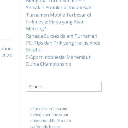
Mengapa Turnamen Konsol
Semakin Populer di Indonesia?
Turnamen Mobile Terbesar di
Indonesia: Siapa yang Akan
Menang?
Rahasia Sukses dalam Turnamen
PC: Tips dan Trik yang Harus Anda
 Tahun
Ketahui
2024
E-Sport Indonesia: Menembus
Dunia Championship
Search
for:
okhealthcareers.com
theintexperience.com
unboundedthefilm.com
catfriends-bg.org