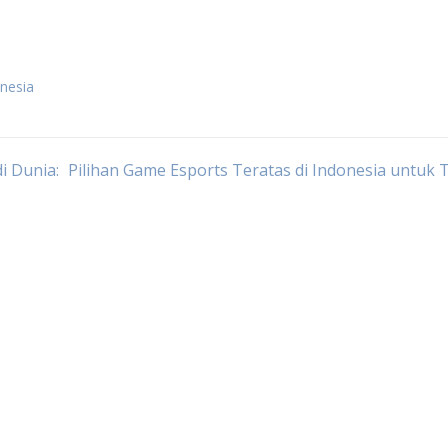
onesia
i Dunia:
Pilihan Game Esports Teratas di Indonesia untuk