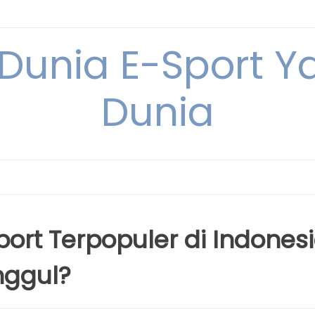
 Dunia E-Sport Y
Dunia
rt Terpopuler di Indonesi
nggul?