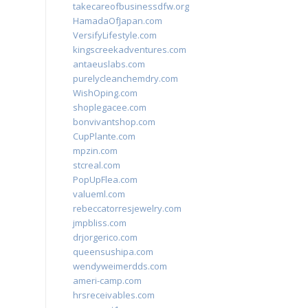
takecareofbusinessdfw.org
HamadaOfJapan.com
VersifyLifestyle.com
kingscreekadventures.com
antaeuslabs.com
purelycleanchemdry.com
WishOping.com
shoplegacee.com
bonvivantshop.com
CupPlante.com
mpzin.com
stcreal.com
PopUpFlea.com
valueml.com
rebeccatorresjewelry.com
jmpbliss.com
drjorgerico.com
queensushipa.com
wendyweimerdds.com
ameri-camp.com
hrsreceivables.com