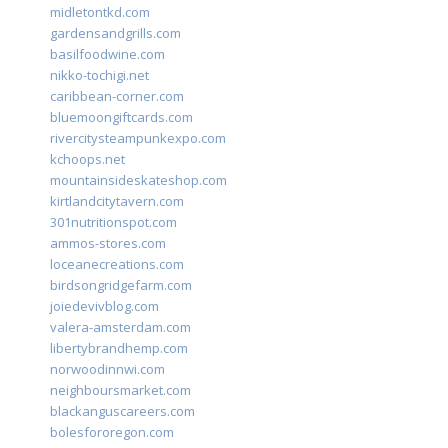
midletontkd.com
gardensandgrills.com
basilfoodwine.com
nikko-tochigi.net
caribbean-corner.com
bluemoongiftcards.com
rivercitysteampunkexpo.com
kchoops.net
mountainsideskateshop.com
kirtlandcitytavern.com
301nutritionspot.com
ammos-stores.com
loceanecreations.com
birdsongridgefarm.com
joiedevivblog.com
valera-amsterdam.com
libertybrandhemp.com
norwoodinnwi.com
neighboursmarket.com
blackanguscareers.com
bolesfororegon.com