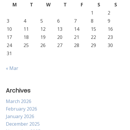
M
T
W
T
F
S
S
1
2
3
4
5
6
7
8
9
10
11
12
13
14
15
16
17
18
19
20
21
22
23
24
25
26
27
28
29
30
31
« Mar
Archives
March 2026
February 2026
January 2026
December 2025