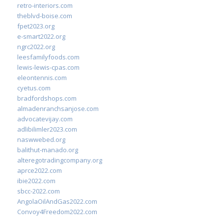
retro-interiors.com
theblvd-boise.com
fpet2023.org
e-smart2022.org
ngrc2022.org
leesfamilyfoods.com
lewis-lewis-cpas.com
eleontennis.com
cyetus.com
bradfordshops.com
almadenranchsanjose.com
advocatevijay.com
adlibilimler2023.com
naswwebed.org
balithut-manado.org
alteregotradingcompany.org
aprce2022.com
ibie2022.com
sbcc-2022.com
AngolaOilAndGas2022.com
Convoy4Freedom2022.com