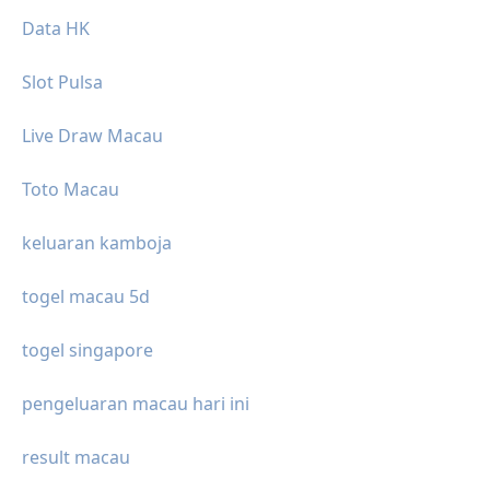
Data HK
Slot Pulsa
Live Draw Macau
Toto Macau
keluaran kamboja
togel macau 5d
togel singapore
pengeluaran macau hari ini
result macau