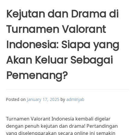
Kejutan dan Drama di
Turnamen Valorant
Indonesia: Siapa yang
Akan Keluar Sebagai
Pemenang?
Posted on
January 17, 2025
by
adminjab
Turnamen Valorant Indonesia kembali digelar
dengan penuh kejutan dan drama! Pertandingan
yang diselenggarakan secara online ini semakin