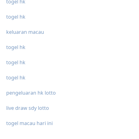
togel hk
togel hk
keluaran macau
togel hk
togel hk
togel hk
pengeluaran hk lotto
live draw sdy lotto
togel macau hari ini