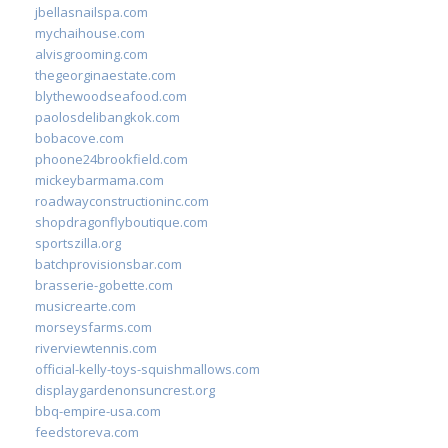
jbellasnailspa.com
mychaihouse.com
alvisgrooming.com
thegeorginaestate.com
blythewoodseafood.com
paolosdelibangkok.com
bobacove.com
phoone24brookfield.com
mickeybarmama.com
roadwayconstructioninc.com
shopdragonflyboutique.com
sportszilla.org
batchprovisionsbar.com
brasserie-gobette.com
musicrearte.com
morseysfarms.com
riverviewtennis.com
official-kelly-toys-squishmallows.com
displaygardenonsuncrest.org
bbq-empire-usa.com
feedstoreva.com