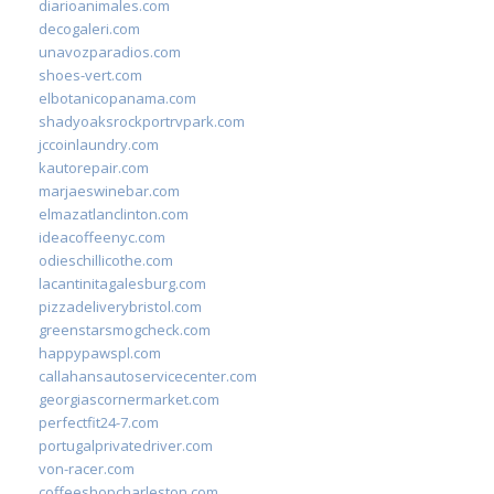
diarioanimales.com
decogaleri.com
unavozparadios.com
shoes-vert.com
elbotanicopanama.com
shadyoaksrockportrvpark.com
jccoinlaundry.com
kautorepair.com
marjaeswinebar.com
elmazatlanclinton.com
ideacoffeenyc.com
odieschillicothe.com
lacantinitagalesburg.com
pizzadeliverybristol.com
greenstarsmogcheck.com
happypawspl.com
callahansautoservicecenter.com
georgiascornermarket.com
perfectfit24-7.com
portugalprivatedriver.com
von-racer.com
coffeeshopcharleston.com