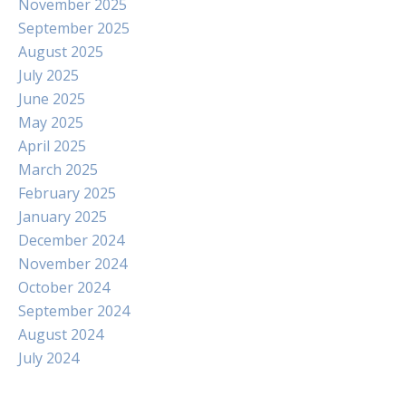
November 2025
September 2025
August 2025
July 2025
June 2025
May 2025
April 2025
March 2025
February 2025
January 2025
December 2024
November 2024
October 2024
September 2024
August 2024
July 2024