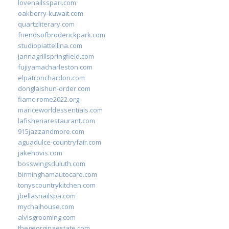
lovenailsspari.com
oakberry-kuwait.com
quartzliterary.com
friendsofbroderickpark.com
studiopiattellina.com
jannagrillspringfield.com
fujiyamacharleston.com
elpatronchardon.com
donglaishun-order.com
fiamc-rome2022.org
mariceworldessentials.com
lafisheriarestaurant.com
915jazzandmore.com
aguadulce-countryfair.com
jakehovis.com
bosswingsduluth.com
birminghamautocare.com
tonyscountrykitchen.com
jbellasnailspa.com
mychaihouse.com
alvisgrooming.com
thegeorginaestate.com