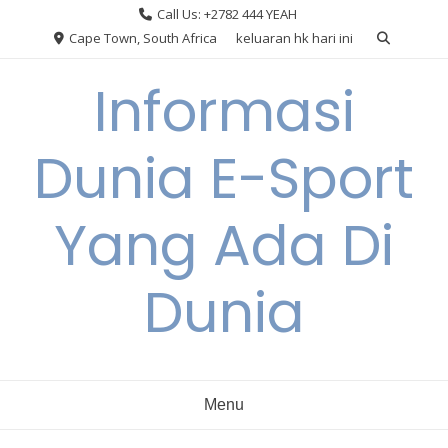
Skip
Call Us: +2782 444 YEAH
to
Cape Town, South Africa
keluaran hk hari ini
content
Informasi
Dunia E-Sport
Yang Ada Di
Dunia
Menu