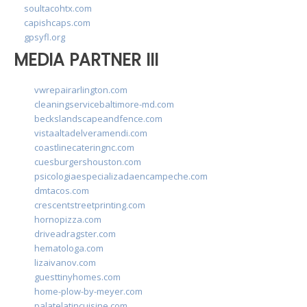
soultacohtx.com
capishcaps.com
gpsyfl.org
MEDIA PARTNER III
vwrepairarlington.com
cleaningservicebaltimore-md.com
beckslandscapeandfence.com
vistaaltadelveramendi.com
coastlinecateringnc.com
cuesburgershouston.com
psicologiaespecializadaencampeche.com
dmtacos.com
crescentstreetprinting.com
hornopizza.com
driveadragster.com
hematologa.com
lizaivanov.com
guesttinyhomes.com
home-plow-by-meyer.com
palatelatincuisine.com