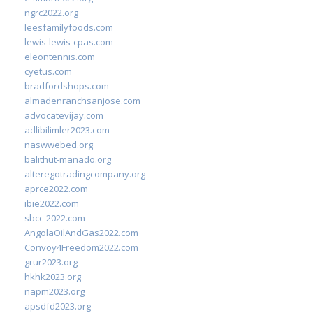
ngrc2022.org
leesfamilyfoods.com
lewis-lewis-cpas.com
eleontennis.com
cyetus.com
bradfordshops.com
almadenranchsanjose.com
advocatevijay.com
adlibilimler2023.com
naswwebed.org
balithut-manado.org
alteregotradingcompany.org
aprce2022.com
ibie2022.com
sbcc-2022.com
AngolaOilAndGas2022.com
Convoy4Freedom2022.com
grur2023.org
hkhk2023.org
napm2023.org
apsdfd2023.org