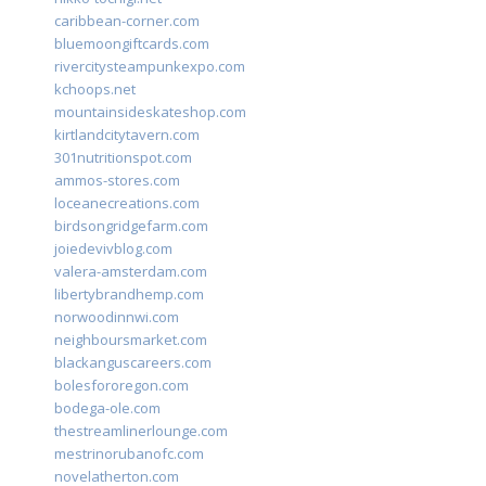
caribbean-corner.com
bluemoongiftcards.com
rivercitysteampunkexpo.com
kchoops.net
mountainsideskateshop.com
kirtlandcitytavern.com
301nutritionspot.com
ammos-stores.com
loceanecreations.com
birdsongridgefarm.com
joiedevivblog.com
valera-amsterdam.com
libertybrandhemp.com
norwoodinnwi.com
neighboursmarket.com
blackanguscareers.com
bolesfororegon.com
bodega-ole.com
thestreamlinerlounge.com
mestrinorubanofc.com
novelatherton.com