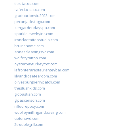
tios-tacos.com
cafecito-satx.com
graduacionviu2023.com
pecanjackstogo.com
zengardendayspa.com
sparklejewelryinc.com
ironcladtattoostudio.com
bruinshome.com
annascleaningsvc.com
wolfcitytattoo.com
oysterbayturkeytrot.com
lafronterarestauranteybar.com
lilyandrosetearoom.com
olivesburgberrypatch.com
theslushkids.com
giobastian.com
glpascensori.com
rifloorepoxy.com
woolleymillingandpaving.com
uptonpvd.com
2troublegrill.com