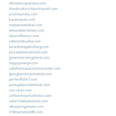
elbotanicopanama.com
shadyoaksrockportrvpark.com
jccoinlaundry.com
kautorepair.com
marjaeswinebar.com
elmazatlanclinton.com
ideacoffeenyc.com
odieschillicothe.com
lacantinitagalesburg.com
pizzadeliverybristol.com
greenstarsmogcheck.com
happypawspl.com
callahansautoservicecenter.com
georgiascornermarket.com
perfectfit24-7.com
portugalprivatedriver.com
von-racer.com
coffeeshopcharleston.com
salon104mainstreet.com
alkaspringswater.com
318mainstreet8h.com