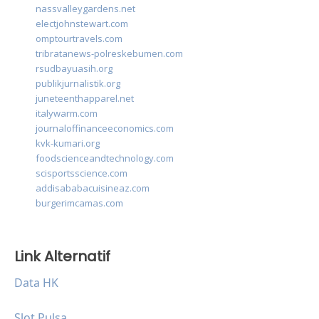
nassvalleygardens.net
electjohnstewart.com
omptourtravels.com
tribratanews-polreskebumen.com
rsudbayuasih.org
publikjurnalistik.org
juneteenthapparel.net
italywarm.com
journaloffinanceeconomics.com
kvk-kumari.org
foodscienceandtechnology.com
scisportsscience.com
addisababacuisineaz.com
burgerimcamas.com
Link Alternatif
Data HK
Slot Pulsa