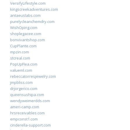
VersifyLifestyle.com
kingscreekadventures.com
antaeuslabs.com
purelycleanchemdry.com
WishOping.com
shoplegacee.com
bonvivantshop.com
CupPlante.com
mpzin.com
stcreal.com
PopUpFlea.com
valueml.com
rebeccatorresjewelry.com
jmpbliss.com
drjorgerico.com
queensushipa.com
wendyweimerdds.com
ameri-camp.com
hrsreceivables.com
empconst1.com
cinderella-support.com