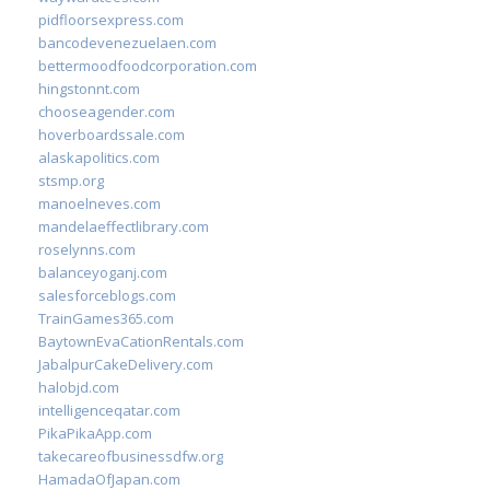
pidfloorsexpress.com
bancodevenezuelaen.com
bettermoodfoodcorporation.com
hingstonnt.com
chooseagender.com
hoverboardssale.com
alaskapolitics.com
stsmp.org
manoelneves.com
mandelaeffectlibrary.com
roselynns.com
balanceyoganj.com
salesforceblogs.com
TrainGames365.com
BaytownEvaCationRentals.com
JabalpurCakeDelivery.com
halobjd.com
intelligenceqatar.com
PikaPikaApp.com
takecareofbusinessdfw.org
HamadaOfJapan.com