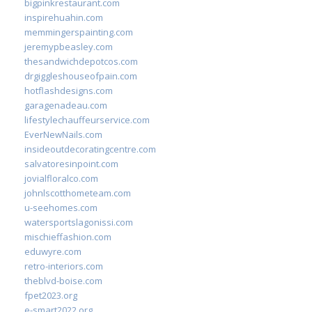
bigpinkrestaurant.com
inspirehuahin.com
memmingerspainting.com
jeremypbeasley.com
thesandwichdepotcos.com
drgiggleshouseofpain.com
hotflashdesigns.com
garagenadeau.com
lifestylechauffeurservice.com
EverNewNails.com
insideoutdecoratingcentre.com
salvatoresinpoint.com
jovialfloralco.com
johnlscotthometeam.com
u-seehomes.com
watersportslagonissi.com
mischieffashion.com
eduwyre.com
retro-interiors.com
theblvd-boise.com
fpet2023.org
e-smart2022.org