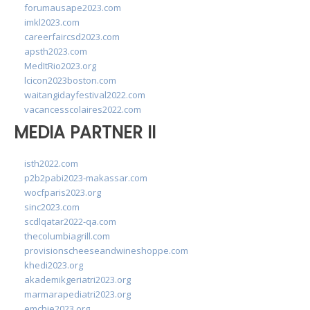
forumausape2023.com
imkl2023.com
careerfaircsd2023.com
apsth2023.com
MedItRio2023.org
lcicon2023boston.com
waitangidayfestival2022.com
vacancesscolaires2022.com
MEDIA PARTNER II
isth2022.com
p2b2pabi2023-makassar.com
wocfparis2023.org
sinc2023.com
scdlqatar2022-qa.com
thecolumbiagrill.com
provisionscheeseandwineshoppe.com
khedi2023.org
akademikgeriatri2023.org
marmarapediatri2023.org
emchie2023.org