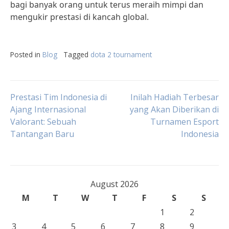
bagi banyak orang untuk terus meraih mimpi dan
mengukir prestasi di kancah global.
Posted in
Blog
Tagged
dota 2 tournament
Post
Prestasi Tim Indonesia di
Inilah Hadiah Terbesar
Ajang Internasional
yang Akan Diberikan di
Valorant: Sebuah
Turnamen Esport
navigation
Tantangan Baru
Indonesia
August 2026
M
T
W
T
F
S
S
1
2
3
4
5
6
7
8
9