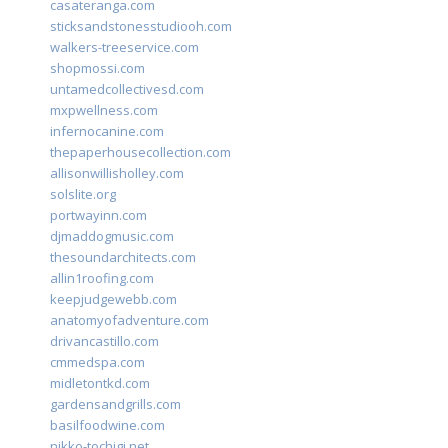
casateranga.com
sticksandstonesstudiooh.com
walkers-treeservice.com
shopmossi.com
untamedcollectivesd.com
mxpwellness.com
infernocanine.com
thepaperhousecollection.com
allisonwillisholley.com
solslite.org
portwayinn.com
djmaddogmusic.com
thesoundarchitects.com
allin1roofing.com
keepjudgewebb.com
anatomyofadventure.com
drivancastillo.com
cmmedspa.com
midletontkd.com
gardensandgrills.com
basilfoodwine.com
nikko-tochigi.net