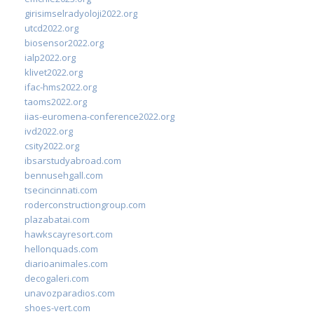
girisimselradyoloji2022.org
utcd2022.org
biosensor2022.org
ialp2022.org
klivet2022.org
ifac-hms2022.org
taoms2022.org
iias-euromena-conference2022.org
ivd2022.org
csity2022.org
ibsarstudyabroad.com
bennusehgall.com
tsecincinnati.com
roderconstructiongroup.com
plazabatai.com
hawkscayresort.com
hellonquads.com
diarioanimales.com
decogaleri.com
unavozparadios.com
shoes-vert.com