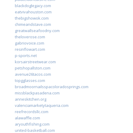
blackdoglegacy.com
eatvivahouston.com
thebigshowok.com
chimeandstave.com
greatwallseafoodny.com
theloverose.com
gabriovoice.com
resinflowart.com
p-sports.net
korsairstreetwear.com
petshopallston.com
avenue26tacos.com
topgglasses.com
broadmoornailsspacoloradosprings.com
missblackpasadena.com
anneskitchen.org
valenciamarketytaqueria.com
reefrecordsllc.com
alawaffle.com
aryouthfishing.com
united-basketball.com