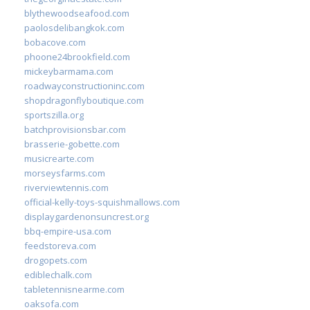
blythewoodseafood.com
paolosdelibangkok.com
bobacove.com
phoone24brookfield.com
mickeybarmama.com
roadwayconstructioninc.com
shopdragonflyboutique.com
sportszilla.org
batchprovisionsbar.com
brasserie-gobette.com
musicrearte.com
morseysfarms.com
riverviewtennis.com
official-kelly-toys-squishmallows.com
displaygardenonsuncrest.org
bbq-empire-usa.com
feedstoreva.com
drogopets.com
ediblechalk.com
tabletennisnearme.com
oaksofa.com