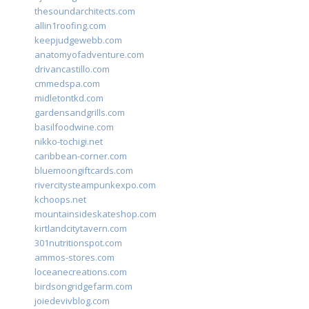
thesoundarchitects.com
allin1roofing.com
keepjudgewebb.com
anatomyofadventure.com
drivancastillo.com
cmmedspa.com
midletontkd.com
gardensandgrills.com
basilfoodwine.com
nikko-tochigi.net
caribbean-corner.com
bluemoongiftcards.com
rivercitysteampunkexpo.com
kchoops.net
mountainsideskateshop.com
kirtlandcitytavern.com
301nutritionspot.com
ammos-stores.com
loceanecreations.com
birdsongridgefarm.com
joiedevivblog.com