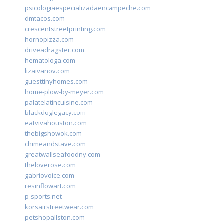
psicologiaespecializadaencampeche.com
dmtacos.com
crescentstreetprinting.com
hornopizza.com
driveadragster.com
hematologa.com
lizaivanov.com
guesttinyhomes.com
home-plow-by-meyer.com
palatelatincuisine.com
blackdoglegacy.com
eatvivahouston.com
thebigshowok.com
chimeandstave.com
greatwallseafoodny.com
theloverose.com
gabriovoice.com
resinflowart.com
p-sports.net
korsairstreetwear.com
petshopallston.com