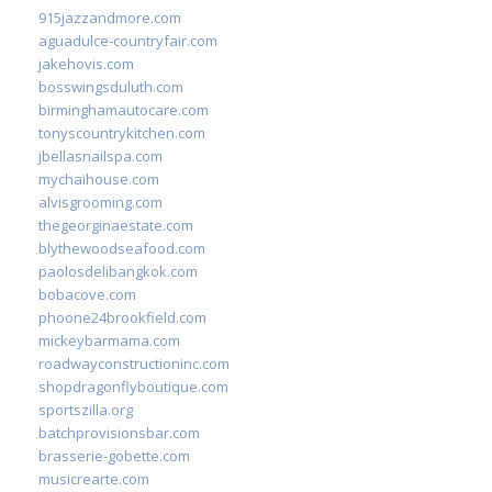
915jazzandmore.com
aguadulce-countryfair.com
jakehovis.com
bosswingsduluth.com
birminghamautocare.com
tonyscountrykitchen.com
jbellasnailspa.com
mychaihouse.com
alvisgrooming.com
thegeorginaestate.com
blythewoodseafood.com
paolosdelibangkok.com
bobacove.com
phoone24brookfield.com
mickeybarmama.com
roadwayconstructioninc.com
shopdragonflyboutique.com
sportszilla.org
batchprovisionsbar.com
brasserie-gobette.com
musicrearte.com