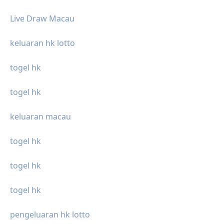
Live Draw Macau
keluaran hk lotto
togel hk
togel hk
keluaran macau
togel hk
togel hk
togel hk
pengeluaran hk lotto