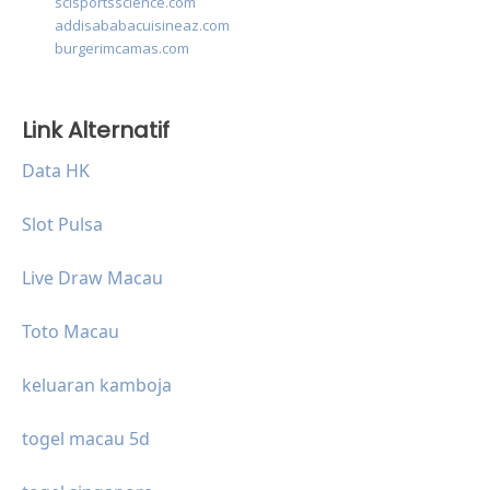
scisportsscience.com
addisababacuisineaz.com
burgerimcamas.com
Link Alternatif
Data HK
Slot Pulsa
Live Draw Macau
Toto Macau
keluaran kamboja
togel macau 5d