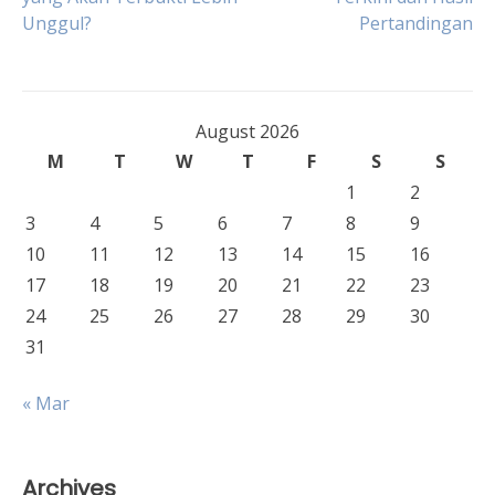
navigation
Unggul?
Pertandingan
August 2026
M
T
W
T
F
S
S
1
2
3
4
5
6
7
8
9
10
11
12
13
14
15
16
17
18
19
20
21
22
23
24
25
26
27
28
29
30
31
« Mar
Archives