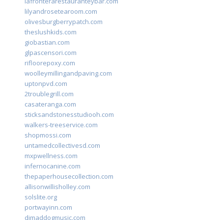
lafronterarestauranteybar.com
lilyandrosetearoom.com
olivesburgberrypatch.com
theslushkids.com
giobastian.com
glpascensori.com
rifloorepoxy.com
woolleymillingandpaving.com
uptonpvd.com
2troublegrill.com
casateranga.com
sticksandstonesstudiooh.com
walkers-treeservice.com
shopmossi.com
untamedcollectivesd.com
mxpwellness.com
infernocanine.com
thepaperhousecollection.com
allisonwillisholley.com
solslite.org
portwayinn.com
djmaddogmusic.com