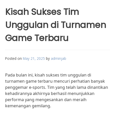
Kisah Sukses Tim
Unggulan di Turnamen
Game Terbaru
Posted on
May 21, 2025
by
adminjab
Pada bulan ini, kisah sukses tim unggulan di
turnamen game terbaru mencuri perhatian banyak
penggemar e-sports. Tim yang telah lama dinantikan
kehadirannya akhirnya berhasil menunjukkan
performa yang mengesankan dan meraih
kemenangan gemilang.