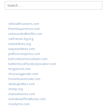
Search
for:
okhealthcareers.com
theintexperience.com
unboundedthefilm.com
catfriends-bg.org
marianlives.org
waywardtees.com
pidfloorsexpress.com
bancodevenezuelaen.com
bettermoodfoodcorporation.com
hingstonnt.com
chooseagender.com
hoverboardssale.com
alaskapolitics.com
stsmp.org
manoelneves.com
mandelaeffectlibrary.com
roselynns.com