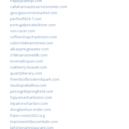
happypawspl.com
callahansautoservicecenter.com
georgiascornermarket.com
perfectfit24-7.com
portugalprivatedriver.com
von-racer.com
coffeeshopcharleston.com
salon104mainstreet.com
alkaspringswater.com
318mainstreet8h.com
lovenailsspari.com
oakberry-kuwait.com
quartzliterary.com
friendsofbroderickpark.com
studiopiattellina.com
jannagrillspringfield.com
fujiyamacharleston.com
elpatronchardon.com
donglaishun-order.com
fiamc-rome2022.org
mariceworldessentials.com
lafisheriarestaurant.com