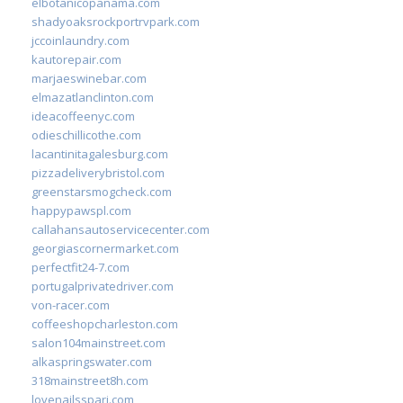
elbotanicopanama.com
shadyoaksrockportrvpark.com
jccoinlaundry.com
kautorepair.com
marjaeswinebar.com
elmazatlanclinton.com
ideacoffeenyc.com
odieschillicothe.com
lacantinitagalesburg.com
pizzadeliverybristol.com
greenstarsmogcheck.com
happypawspl.com
callahansautoservicecenter.com
georgiascornermarket.com
perfectfit24-7.com
portugalprivatedriver.com
von-racer.com
coffeeshopcharleston.com
salon104mainstreet.com
alkaspringswater.com
318mainstreet8h.com
lovenailsspari.com