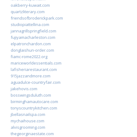
oakberry-kuwait.com
quartzliterary.com
friendsofbroderickpark.com
studiopiattellina.com
jannagrillspringfield.com
fujiyamacharleston.com
elpatronchardon.com
donglaishun-order.com
fiamc-rome2022.org
mariceworldessentials.com
lafisheriarestaurant.com
915jazzandmore.com
aguadulce-countryfair.com
jakehovis.com
bosswingsduluth.com
birminghamautocare.com
tonyscountrykitchen.com
jbellasnailspa.com
mychaihouse.com
alvisgrooming.com
thegeorginaestate.com