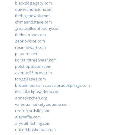
blackdoglegacy.com
eatvivahouston.com
thebigshowok.com
chimeandstave.com
greatwallseafoodny.com
theloverose.com
gabriovoice.com
resinflowart.com
p-sports.net
korsairstreetwear.com
petshopallston.com
avenue26tacos.com
topgglasses.com
broadmoornailsspacoloradosprings.com
missblackpasadena.com
anneskitchen.org
valenciamarketytaqueria.com
reefrecordsllc.com
alawaffle.com
aryouthfishing.com
united-basketball.com