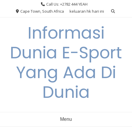
Skip
Call Us: +2782 444 YEAH
to
Cape Town, South Africa
keluaran hk hari ini
content
Informasi
Dunia E-Sport
Yang Ada Di
Dunia
Menu