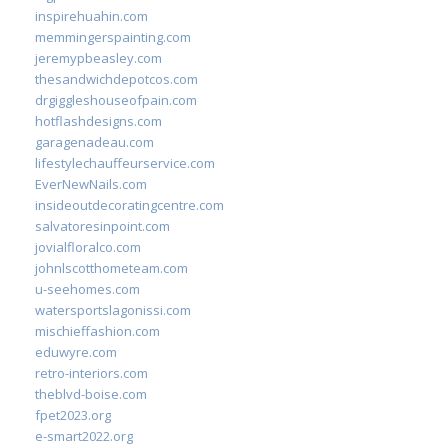
inspirehuahin.com
memmingerspainting.com
jeremypbeasley.com
thesandwichdepotcos.com
drgiggleshouseofpain.com
hotflashdesigns.com
garagenadeau.com
lifestylechauffeurservice.com
EverNewNails.com
insideoutdecoratingcentre.com
salvatoresinpoint.com
jovialfloralco.com
johnlscotthometeam.com
u-seehomes.com
watersportslagonissi.com
mischieffashion.com
eduwyre.com
retro-interiors.com
theblvd-boise.com
fpet2023.org
e-smart2022.org