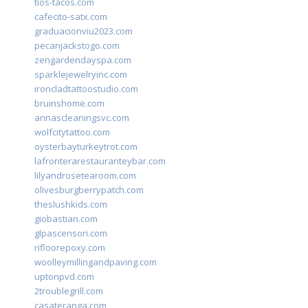
tios-tacos.com
cafecito-satx.com
graduacionviu2023.com
pecanjackstogo.com
zengardendayspa.com
sparklejewelryinc.com
ironcladtattoostudio.com
bruinshome.com
annascleaningsvc.com
wolfcitytattoo.com
oysterbayturkeytrot.com
lafronterarestauranteybar.com
lilyandrosetearoom.com
olivesburgberrypatch.com
theslushkids.com
giobastian.com
glpascensori.com
rifloorepoxy.com
woolleymillingandpaving.com
uptonpvd.com
2troublegrill.com
casateranga.com