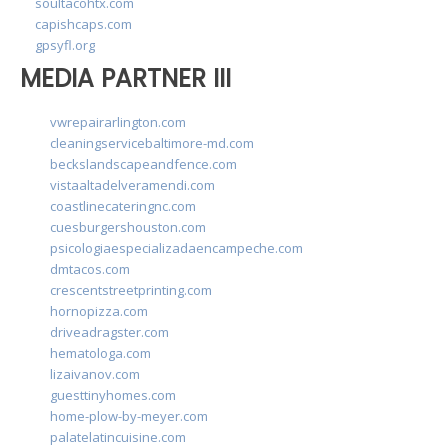
soultacohtx.com
capishcaps.com
gpsyfl.org
MEDIA PARTNER III
vwrepairarlington.com
cleaningservicebaltimore-md.com
beckslandscapeandfence.com
vistaaltadelveramendi.com
coastlinecateringnc.com
cuesburgershouston.com
psicologiaespecializadaencampeche.com
dmtacos.com
crescentstreetprinting.com
hornopizza.com
driveadragster.com
hematologa.com
lizaivanov.com
guesttinyhomes.com
home-plow-by-meyer.com
palatelatincuisine.com