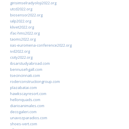
girisimselradyoloji2022.org
utcd2022.org
biosensor2022.org
ialp2022.org
klivet2022.org
ifac-hms2022.org
taoms2022.org
iias-euromena-conference2022.org
ivd2022.org
csity2022.org
ibsarstudyabroad.com
bennusehgall.com
tsecincinnati.com
roderconstructiongroup.com
plazabatai.com
hawkscayresort.com
hellonquads.com
diarioanimales.com
decogaleri.com
unavozparadios.com
shoes-vert.com