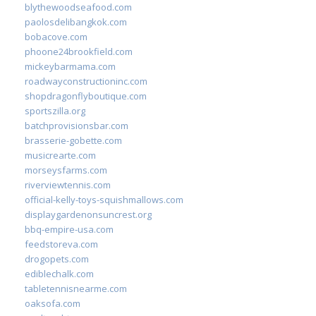
blythewoodseafood.com
paolosdelibangkok.com
bobacove.com
phoone24brookfield.com
mickeybarmama.com
roadwayconstructioninc.com
shopdragonflyboutique.com
sportszilla.org
batchprovisionsbar.com
brasserie-gobette.com
musicrearte.com
morseysfarms.com
riverviewtennis.com
official-kelly-toys-squishmallows.com
displaygardenonsuncrest.org
bbq-empire-usa.com
feedstoreva.com
drogopets.com
ediblechalk.com
tabletennisnearme.com
oaksofa.com