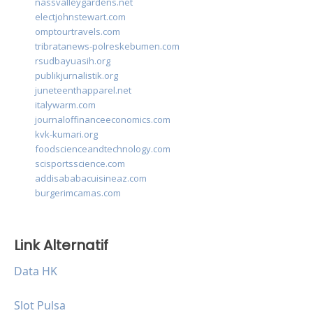
nassvalleygardens.net
electjohnstewart.com
omptourtravels.com
tribratanews-polreskebumen.com
rsudbayuasih.org
publikjurnalistik.org
juneteenthapparel.net
italywarm.com
journaloffinanceeconomics.com
kvk-kumari.org
foodscienceandtechnology.com
scisportsscience.com
addisababacuisineaz.com
burgerimcamas.com
Link Alternatif
Data HK
Slot Pulsa