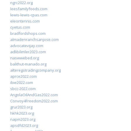
ngrc2022.org
leesfamilyfoods.com
lewis-lewis-cpas.com
eleontennis.com
cyetus.com
bradfordshops.com
almadenranchsanjose.com
advocatevijay.com
adlibilimler2023.com
naswwebed.org
balithut-manado.org
alteregotradingcompany.org
aprce2022.com
ibie2022.com
sbcc-2022.com
AngolaOilAndGas2022.com
Convoy4Freedom2022.com
grur2023.org
hkhk2023.org
napm2023.org
apsdfd2023.org