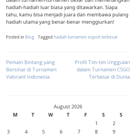
dalam turnamen-turnamen besar dan memenangkan
hadiah-hadiah luar biasa yang ditawarkan. Siapa
tahu, kamu bisa menjadi juara dan membawa pulang
hadiah utama yang benar-benar menggiurkan!
Posted in
Blog
Tagged
hadiah turnamen esport terbesar
Post
Pemain Bintang yang
Profil Tim-tim Unggulan
Bersinar di Turnamen
dalam Turnamen CSGO
Valorant Indonesia
Terbesar di Dunia
navigation
August 2026
M
T
W
T
F
S
S
1
2
3
4
5
6
7
8
9