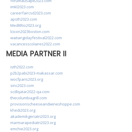
forumausape2023.com
imkl2023.com
careerfaircsd2023.com
apsth2023.com
MedItRio2023.org
lcicon2023boston.com
waitangidayfestival2022.com
vacancesscolaires2022.com
MEDIA PARTNER II
isth2022.com
p2b2pabi2023-makassar.com
wocfparis2023.org
sinc2023.com
scdlqatar2022-qa.com
thecolumbiagrill.com
provisionscheeseandwineshoppe.com
khedi2023.org
akademikgeriatri2023.org
marmarapediatri2023.org
emchie2023.org