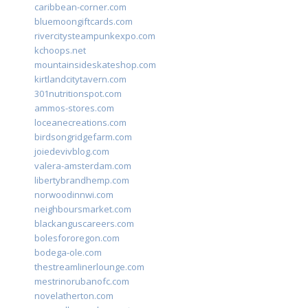
caribbean-corner.com
bluemoongiftcards.com
rivercitysteampunkexpo.com
kchoops.net
mountainsideskateshop.com
kirtlandcitytavern.com
301nutritionspot.com
ammos-stores.com
loceanecreations.com
birdsongridgefarm.com
joiedevivblog.com
valera-amsterdam.com
libertybrandhemp.com
norwoodinnwi.com
neighboursmarket.com
blackanguscareers.com
bolesfororegon.com
bodega-ole.com
thestreamlinerlounge.com
mestrinorubanofc.com
novelatherton.com