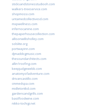
sticksandstonesstudiooh.com
walkers-treeservice.com
shopmossi.com
untamedcollectivesd.com
mxpwellness.com
infernocanine.com
thepaperhousecollection.com
allisonwillisholley.com
solslite.org
portwayinn.com
djmaddogmusic.com
thesoundarchitects.com
allin1roofing.com
keepjudgewebb.com
anatomyofadventure.com
drivancastillo.com
cmmedspa.com
midletontkd.com
gardensandgrills.com
basilfoodwine.com
nikko-tochigi.net