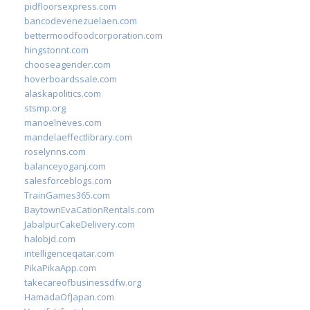
pidfloorsexpress.com
bancodevenezuelaen.com
bettermoodfoodcorporation.com
hingstonnt.com
chooseagender.com
hoverboardssale.com
alaskapolitics.com
stsmp.org
manoelneves.com
mandelaeffectlibrary.com
roselynns.com
balanceyoganj.com
salesforceblogs.com
TrainGames365.com
BaytownEvaCationRentals.com
JabalpurCakeDelivery.com
halobjd.com
intelligenceqatar.com
PikaPikaApp.com
takecareofbusinessdfw.org
HamadaOfJapan.com