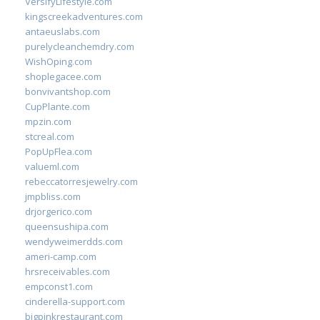
VersifyLifestyle.com
kingscreekadventures.com
antaeuslabs.com
purelycleanchemdry.com
WishOping.com
shoplegacee.com
bonvivantshop.com
CupPlante.com
mpzin.com
stcreal.com
PopUpFlea.com
valueml.com
rebeccatorresjewelry.com
jmpbliss.com
drjorgerico.com
queensushipa.com
wendyweimerdds.com
ameri-camp.com
hrsreceivables.com
empconst1.com
cinderella-support.com
bigpinkrestaurant.com