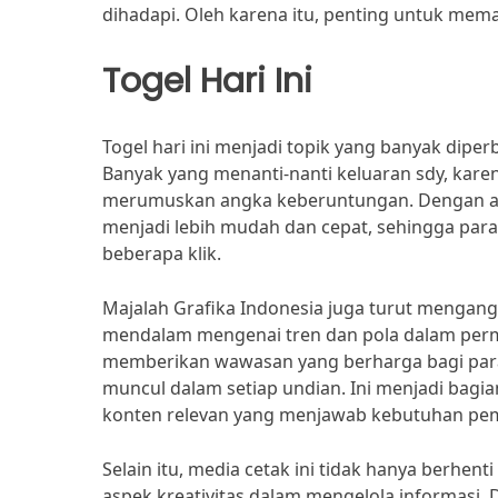
dihadapi. Oleh karena itu, penting untuk me
Togel Hari Ini
Togel hari ini menjadi topik yang banyak dip
Banyak yang menanti-nanti keluaran sdy, kar
merumuskan angka keberuntungan. Dengan adan
menjadi lebih mudah dan cepat, sehingga par
beberapa klik.
Majalah Grafika Indonesia juga turut mengangk
mendalam mengenai tren dan pola dalam perma
memberikan wawasan yang berharga bagi pa
muncul dalam setiap undian. Ini menjadi bagi
konten relevan yang menjawab kebutuhan pe
Selain itu, media cetak ini tidak hanya berhen
aspek kreativitas dalam mengelola informasi.