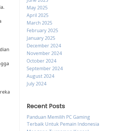
June 2025
a.
May 2025
April 2025
a
March 2025
February 2025
January 2025
December 2024
dian
November 2024
October 2024
ngga
September 2024
August 2024
July 2024
ereka
Recent Posts
Panduan Memilih PC Gaming
Terbaik Untuk Pemain Indonesia