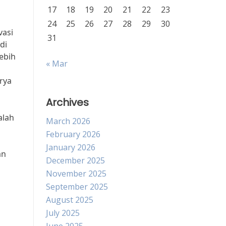
17
18
19
20
21
22
23
24
25
26
27
28
29
30
vasi
31
di
lebih
« Mar
rya
Archives
alah
March 2026
February 2026
January 2026
an
December 2025
November 2025
September 2025
August 2025
July 2025