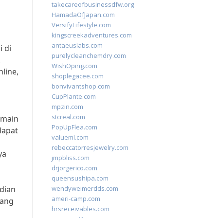
takecareofbusinessdfw.org
HamadaOfJapan.com
VersifyLifestyle.com
kingscreekadventures.com
antaeuslabs.com
 di
purelycleanchemdry.com
.
WishOping.com
line,
shoplegacee.com
bonvivantshop.com
CupPlante.com
mpzin.com
stcreal.com
rmain
PopUpFlea.com
dapat
valueml.com
rebeccatorresjewelry.com
ya
jmpbliss.com
drjorgerico.com
queensushipa.com
dian
wendyweimerdds.com
ameri-camp.com
yang
hrsreceivables.com