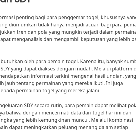
rmasi penting bagi para penggemar togel, khususnya yan
il yang diumumkan tidak hanya menjadi acuan bagi para pem
jukkan tren dan pola yang mungkin terjadi dalam permain
apat menganalisis dan mengambil keputusan yang lebih b
ibutuhkan oleh para pemain togel. Karena itu, banyak sum
SDY yang dapat diakses dengan mudah. Melalui platform di
mendapatkan informasi terkini mengenai hasil undian, yan
auh tentang permainan yang mereka ikuti. Ini juga
epada permainan togel yang mereka jalani.
ngeluaran SDY secara rutin, para pemain dapat melihat pol
a bahwa dengan mencermati data dari togel hari ini dan
gka yang lebih kemungkinan muncul. Melalui kombinasi
main dapat meningkatkan peluang menang dalam setiap