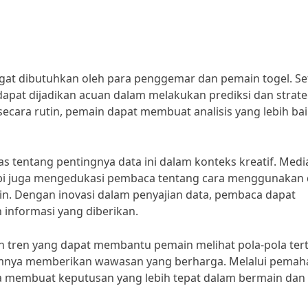
gat dibutuhkan oleh para penggemar dan pemain togel. Se
pat dijadikan acuan dalam melakukan prediksi dan strate
cara rutin, pemain dapat membuat analisis yang lebih ba
s tentang pentingnya data ini dalam konteks kreatif. Medi
tapi juga mengedukasi pembaca tentang cara menggunakan 
. Dengan inovasi dalam penyajian data, pembaca dapat
nformasi yang diberikan.
dan tren yang dapat membantu pemain melihat pola-pola ter
umnya memberikan wawasan yang berharga. Melalui pema
isa membuat keputusan yang lebih tepat dalam bermain dan 