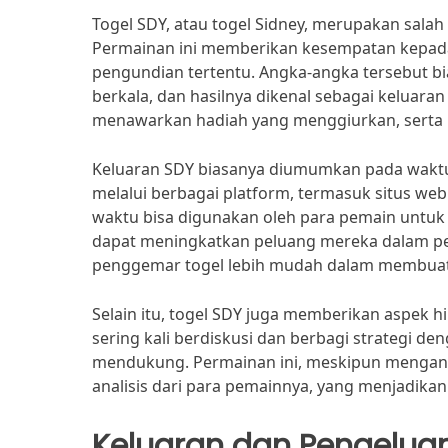
Togel SDY, atau togel Sidney, merupakan salah
Permainan ini memberikan kesempatan kepad
pengundian tertentu. Angka-angka tersebut bi
berkala, dan hasilnya dikenal sebagai keluara
menawarkan hadiah yang menggiurkan, serta 
Keluaran SDY biasanya diumumkan pada waktu
melalui berbagai platform, termasuk situs web
waktu bisa digunakan oleh para pemain untuk
dapat meningkatkan peluang mereka dalam perm
penggemar togel lebih mudah dalam membuat
Selain itu, togel SDY juga memberikan aspek
sering kali berdiskusi dan berbagi strategi 
mendukung. Permainan ini, meskipun mengan
analisis dari para pemainnya, yang menjadikan
Keluaran dan Pengelua