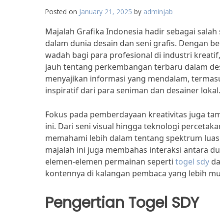
Posted on
January 21, 2025
by
adminjab
Majalah Grafika Indonesia hadir sebagai salah
dalam dunia desain dan seni grafis. Dengan b
wadah bagi para profesional di industri kreati
jauh tentang perkembangan terbaru dalam desa
menyajikan informasi yang mendalam, termasuk 
inspiratif dari para seniman dan desainer lokal
Fokus pada pemberdayaan kreativitas juga ta
ini. Dari seni visual hingga teknologi percet
memahami lebih dalam tentang spektrum luas
majalah ini juga membahas interaksi antara du
elemen-elemen permainan seperti
togel sdy
da
kontennya di kalangan pembaca yang lebih m
Pengertian Togel SDY