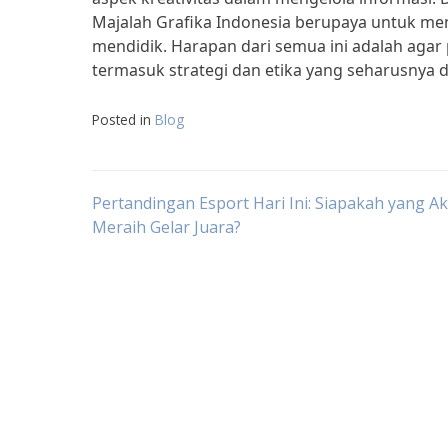
Majalah Grafika Indonesia berupaya untuk 
mendidik. Harapan dari semua ini adalah agar
termasuk strategi dan etika yang seharusnya 
Posted in
Blog
Post
Pertandingan Esport Hari Ini: Siapakah yang A
Meraih Gelar Juara?
navigation