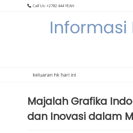
Skip
Call Us: +2782 444 YEAH
to
content
Informasi
keluaran hk hari ini
Majalah Grafika Indo
dan Inovasi dalam M