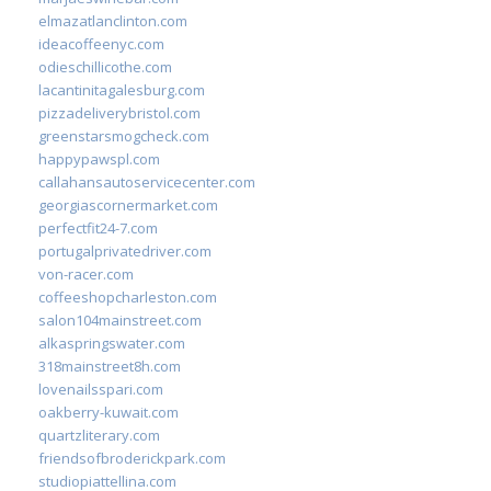
elmazatlanclinton.com
ideacoffeenyc.com
odieschillicothe.com
lacantinitagalesburg.com
pizzadeliverybristol.com
greenstarsmogcheck.com
happypawspl.com
callahansautoservicecenter.com
georgiascornermarket.com
perfectfit24-7.com
portugalprivatedriver.com
von-racer.com
coffeeshopcharleston.com
salon104mainstreet.com
alkaspringswater.com
318mainstreet8h.com
lovenailsspari.com
oakberry-kuwait.com
quartzliterary.com
friendsofbroderickpark.com
studiopiattellina.com