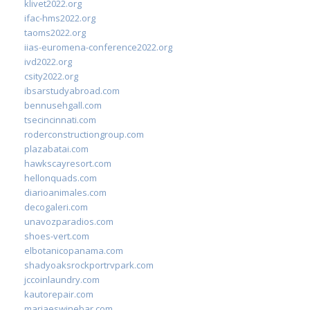
klivet2022.org
ifac-hms2022.org
taoms2022.org
iias-euromena-conference2022.org
ivd2022.org
csity2022.org
ibsarstudyabroad.com
bennusehgall.com
tsecincinnati.com
roderconstructiongroup.com
plazabatai.com
hawkscayresort.com
hellonquads.com
diarioanimales.com
decogaleri.com
unavozparadios.com
shoes-vert.com
elbotanicopanama.com
shadyoaksrockportrvpark.com
jccoinlaundry.com
kautorepair.com
marjaeswinebar.com