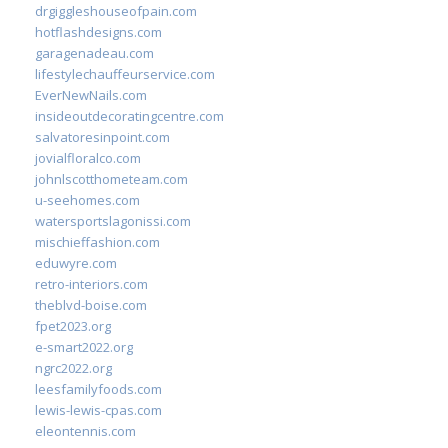
drgiggleshouseofpain.com
hotflashdesigns.com
garagenadeau.com
lifestylechauffeurservice.com
EverNewNails.com
insideoutdecoratingcentre.com
salvatoresinpoint.com
jovialfloralco.com
johnlscotthometeam.com
u-seehomes.com
watersportslagonissi.com
mischieffashion.com
eduwyre.com
retro-interiors.com
theblvd-boise.com
fpet2023.org
e-smart2022.org
ngrc2022.org
leesfamilyfoods.com
lewis-lewis-cpas.com
eleontennis.com