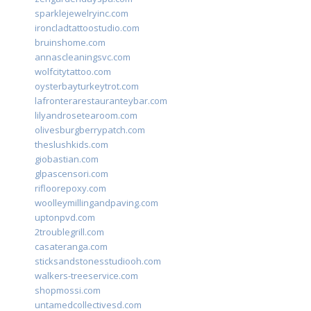
sparklejewelryinc.com
ironcladtattoostudio.com
bruinshome.com
annascleaningsvc.com
wolfcitytattoo.com
oysterbayturkeytrot.com
lafronterarestauranteybar.com
lilyandrosetearoom.com
olivesburgberrypatch.com
theslushkids.com
giobastian.com
glpascensori.com
rifloorepoxy.com
woolleymillingandpaving.com
uptonpvd.com
2troublegrill.com
casateranga.com
sticksandstonesstudiooh.com
walkers-treeservice.com
shopmossi.com
untamedcollectivesd.com