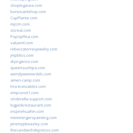
shoplegacee.com
bonvivantshop.com
CupPlante.com
mpzin.com
stcreal.com
PopUpFlea.com
valueml.com
rebeccatorresjewelry.com
jmpbliss.com
drjorgerico.com
queensushipa.com
wendyweimerdds.com
ameri-camp.com
hrsreceivables.com
empconst1.com
cinderella-support.com
bigpinkrestaurant.com
inspirehuahin.com
memmingerspainting.com
jeremypbeasley.com
thesandwichdepotcos.com