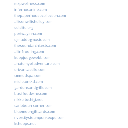
mxpwellness.com
infernocanine.com
thepaperhousecollection.com
allisonwillisholley.com
solslite.org
portwayinn.com
djmaddogmusic.com
thesoundarchitects.com
allin1roofing.com
keepjudgewebb.com
anatomyofadventure.com
drivancastillo.com
cmmedspa.com
midletontkd.com
gardensandgrills.com
basilfoodwine.com
nikko-tochigi.net
caribbean-corner.com
bluemoongiftcards.com
rivercitysteampunkexpo.com
kchoops.net