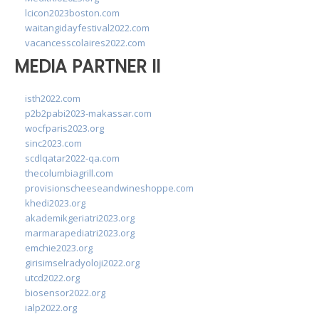
lcicon2023boston.com
waitangidayfestival2022.com
vacancesscolaires2022.com
MEDIA PARTNER II
isth2022.com
p2b2pabi2023-makassar.com
wocfparis2023.org
sinc2023.com
scdlqatar2022-qa.com
thecolumbiagrill.com
provisionscheeseandwineshoppe.com
khedi2023.org
akademikgeriatri2023.org
marmarapediatri2023.org
emchie2023.org
girisimselradyoloji2022.org
utcd2022.org
biosensor2022.org
ialp2022.org