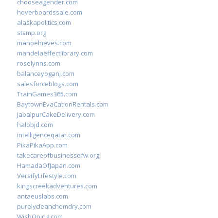
chooseagender.com
hoverboardssale.com
alaskapolitics.com
stsmp.org
manoelneves.com
mandelaeffectlibrary.com
roselynns.com
balanceyoganj.com
salesforceblogs.com
TrainGames365.com
BaytownEvaCationRentals.com
JabalpurCakeDelivery.com
halobjd.com
intelligenceqatar.com
PikaPikaApp.com
takecareofbusinessdfw.org
HamadaOfJapan.com
VersifyLifestyle.com
kingscreekadventures.com
antaeuslabs.com
purelycleanchemdry.com
WishOping.com