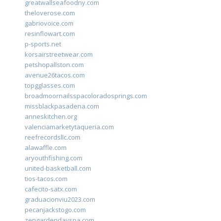
greatwallseafoodny.com
theloverose.com
gabriovoice.com
resinflowart.com
p-sports.net
korsairstreetwear.com
petshopallston.com
avenue26tacos.com
topgglasses.com
broadmoornailsspacoloradosprings.com
missblackpasadena.com
anneskitchen.org
valenciamarketytaqueria.com
reefrecordsllc.com
alawaffle.com
aryouthfishing.com
united-basketball.com
tios-tacos.com
cafecito-satx.com
graduacionviu2023.com
pecanjackstogo.com
zengardendayspa.com