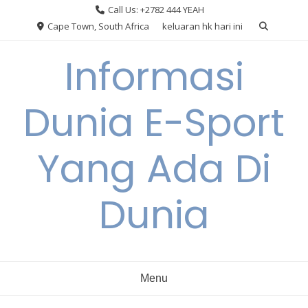
Skip
Call Us: +2782 444 YEAH
to
Cape Town, South Africa
keluaran hk hari ini
content
Informasi
Dunia E-Sport
Yang Ada Di
Dunia
Menu