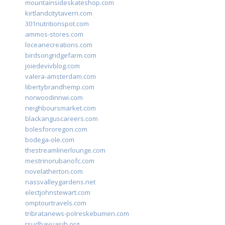
mountainsideskateshop.com
kirtlandcitytavern.com
301nutritionspot.com
ammos-stores.com
loceanecreations.com
birdsongridgefarm.com
joiedevivblog.com
valera-amsterdam.com
libertybrandhemp.com
norwoodinnwi.com
neighboursmarket.com
blackanguscareers.com
bolesfororegon.com
bodega-ole.com
thestreamlinerlounge.com
mestrinorubanofc.com
novelatherton.com
nassvalleygardens.net
electjohnstewart.com
omptourtravels.com
tribratanews-polreskebumen.com
rsudbayuasih.org