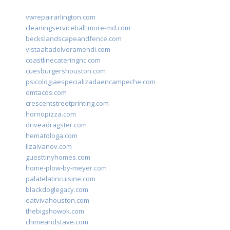
vwrepairarlington.com
cleaningservicebaltimore-md.com
beckslandscapeandfence.com
vistaaltadelveramendi.com
coastlinecateringnc.com
cuesburgershouston.com
psicologiaespecializadaencampeche.com
dmtacos.com
crescentstreetprinting.com
hornopizza.com
driveadragster.com
hematologa.com
lizaivanov.com
guesttinyhomes.com
home-plow-by-meyer.com
palatelatincuisine.com
blackdoglegacy.com
eatvivahouston.com
thebigshowok.com
chimeandstave.com