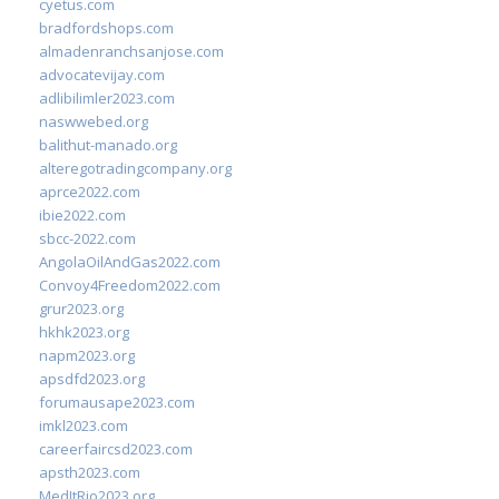
cyetus.com
bradfordshops.com
almadenranchsanjose.com
advocatevijay.com
adlibilimler2023.com
naswwebed.org
balithut-manado.org
alteregotradingcompany.org
aprce2022.com
ibie2022.com
sbcc-2022.com
AngolaOilAndGas2022.com
Convoy4Freedom2022.com
grur2023.org
hkhk2023.org
napm2023.org
apsdfd2023.org
forumausape2023.com
imkl2023.com
careerfaircsd2023.com
apsth2023.com
MedItRio2023.org