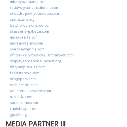
mickeybarmama.com
roadwayconstructioninc.com
shopdragonflyboutique.com
sportszilla.org
batchprovisionsbar.com
brasserie-gobette.com
musicrearte.com
morseysfarms.com
riverviewtennis.com
official-kelly-toys-squishmallows.com
displaygardenonsuncrest.org
bbq-empire-usa.com
feedstoreva.com
drogopets.com
ediblechalk.com
tabletennisnearme.com
oaksofa.com
soultacohtx.com
capishcaps.com
gpsyfl.org
MEDIA PARTNER III