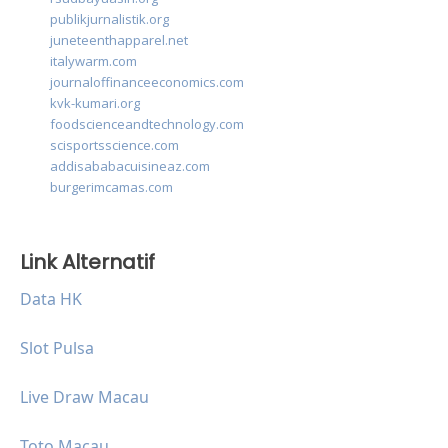
publikjurnalistik.org
juneteenthapparel.net
italywarm.com
journaloffinanceeconomics.com
kvk-kumari.org
foodscienceandtechnology.com
scisportsscience.com
addisababacuisineaz.com
burgerimcamas.com
Link Alternatif
Data HK
Slot Pulsa
Live Draw Macau
Toto Macau