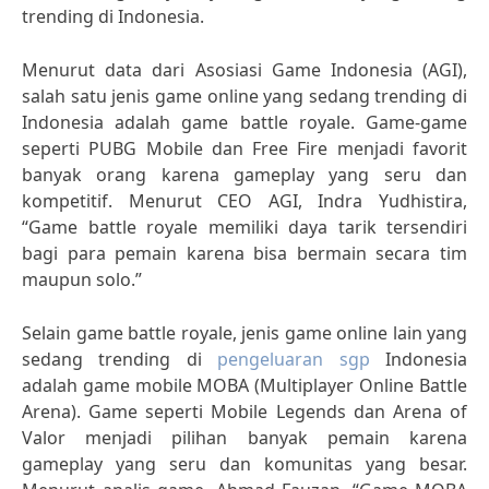
trending di Indonesia.
Menurut data dari Asosiasi Game Indonesia (AGI),
salah satu jenis game online yang sedang trending di
Indonesia adalah game battle royale. Game-game
seperti PUBG Mobile dan Free Fire menjadi favorit
banyak orang karena gameplay yang seru dan
kompetitif. Menurut CEO AGI, Indra Yudhistira,
“Game battle royale memiliki daya tarik tersendiri
bagi para pemain karena bisa bermain secara tim
maupun solo.”
Selain game battle royale, jenis game online lain yang
sedang trending di
pengeluaran sgp
Indonesia
adalah game mobile MOBA (Multiplayer Online Battle
Arena). Game seperti Mobile Legends dan Arena of
Valor menjadi pilihan banyak pemain karena
gameplay yang seru dan komunitas yang besar.