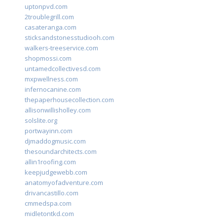
uptonpvd.com
2troublegrill.com
casateranga.com
sticksandstonesstudiooh.com
walkers-treeservice.com
shopmossi.com
untamedcollectivesd.com
mxpwellness.com
infernocanine.com
thepaperhousecollection.com
allisonwillisholley.com
solslite.org
portwayinn.com
djmaddogmusic.com
thesoundarchitects.com
allin1roofing.com
keepjudgewebb.com
anatomyofadventure.com
drivancastillo.com
cmmedspa.com
midletontkd.com