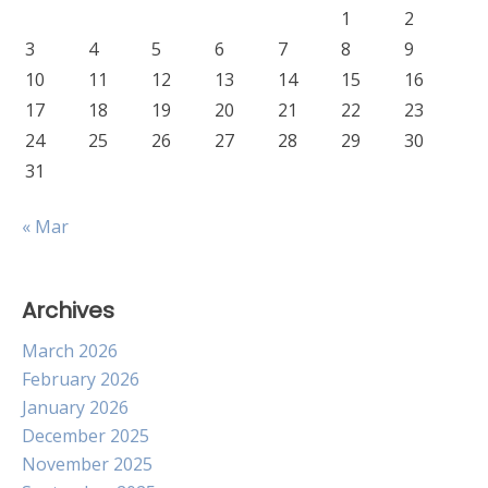
1
2
3
4
5
6
7
8
9
10
11
12
13
14
15
16
17
18
19
20
21
22
23
24
25
26
27
28
29
30
31
« Mar
Archives
March 2026
February 2026
January 2026
December 2025
November 2025