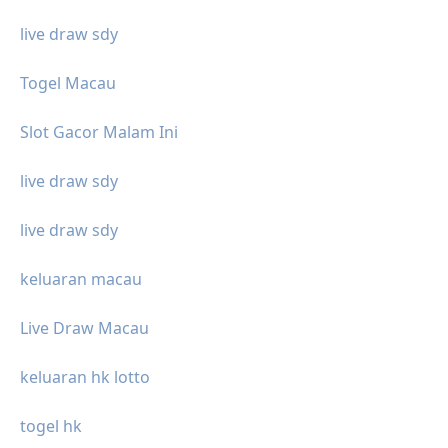
live draw sdy
Togel Macau
Slot Gacor Malam Ini
live draw sdy
live draw sdy
keluaran macau
Live Draw Macau
keluaran hk lotto
togel hk