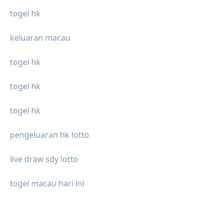
togel hk
keluaran macau
togel hk
togel hk
togel hk
pengeluaran hk lotto
live draw sdy lotto
togel macau hari ini