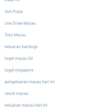
Slot Pulsa
Live Draw Macau
Toto Macau
keluaran kamboja
togel macau 5d
togel singapore
pengeluaran macau hari ini
result macau
keluaran macau hari ini