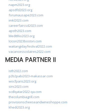
napm2023.org
apsdfd2023.org
forumausape2023.com
imkl2023.com
careerfaircsd2023.com
apsth2023.com
MedItRio2023.org
lcicon2023boston.com
waitangidayfestival2022.com
vacancesscolaires2022.com
MEDIA PARTNER II
isth2022.com
p2b2pabi2023-makassar.com
wocfparis2023.org
sinc2023.com
scdlqatar2022-qa.com
thecolumbiagrill.com
provisionscheeseandwineshoppe.com
khedi2023.org