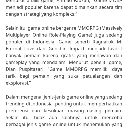
Menurut analis game, Ahmad Fauzan, “Game MOBA
menjadi populer karena dapat dimainkan secara tim
dengan strategi yang kompleks.”
Selain itu, game online bergenre MMORPG (Massively
Multiplayer Online Role-Playing Game) juga sedang
populer di Indonesia. Game seperti Ragnarok M:
Eternal Love dan Genshin Impact menjadi favorit
banyak pemain karena grafis yang menawan dan
gameplay yang mendalam. Menurut peneliti game,
Dian Puspitasari, “Game MMORPG memiliki daya
tarik bagi pemain yang suka petualangan dan
eksplorasi.”
Dalam mengenal jenis-jenis game online yang sedang
trending di Indonesia, penting untuk memperhatikan
preferensi dan kesukaan masing-masing pemain.
Selain itu, tidak ada salahnya untuk mencoba
berbagai jenis game online untuk menemukan yang