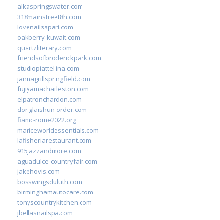
alkaspringswater.com
318mainstreet8h.com
lovenailsspari.com
oakberry-kuwait.com
quartzliterary.com
friendsofbroderickpark.com
studiopiattellina.com
jannagrillspringfield.com
fujiyamacharleston.com
elpatronchardon.com
donglaishun-order.com
fiamc-rome2022.org
mariceworldessentials.com
lafisheriarestaurant.com
915jazzandmore.com
aguadulce-countryfair.com
jakehovis.com
bosswingsduluth.com
birminghamautocare.com
tonyscountrykitchen.com
jbellasnailspa.com