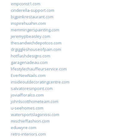
empconst1.com
cinderella-support.com
bigpinkrestaurant.com
inspirehuahin.com
memmingerspainting.com
jeremypbeasley.com
thesandwichdepotcos.com
drgiggleshouseofpain.com
hotflashdesigns.com
garagenadeau.com
lifestylechauffeurservice.com
EverNewNails.com
insideoutdecoratingcentre.com
salvatoresinpoint.com
jovialfloralco.com
johnlscotthometeam.com
u-seehomes.com
watersportslagonissi.com
mischieffashion.com
eduwyre.com
retro-interiors.com