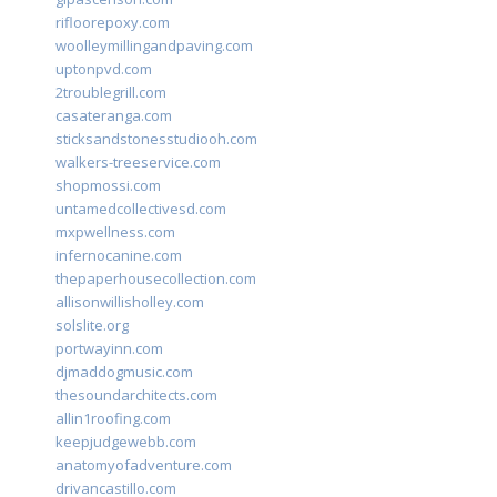
rifloorepoxy.com
woolleymillingandpaving.com
uptonpvd.com
2troublegrill.com
casateranga.com
sticksandstonesstudiooh.com
walkers-treeservice.com
shopmossi.com
untamedcollectivesd.com
mxpwellness.com
infernocanine.com
thepaperhousecollection.com
allisonwillisholley.com
solslite.org
portwayinn.com
djmaddogmusic.com
thesoundarchitects.com
allin1roofing.com
keepjudgewebb.com
anatomyofadventure.com
drivancastillo.com