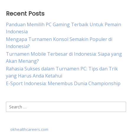
Recent Posts
Panduan Memilih PC Gaming Terbaik Untuk Pemain
Indonesia
Mengapa Turnamen Konsol Semakin Populer di
Indonesia?
Turnamen Mobile Terbesar di Indonesia: Siapa yang
Akan Menang?
Rahasia Sukses dalam Turnamen PC: Tips dan Trik
yang Harus Anda Ketahui
E-Sport Indonesia: Menembus Dunia Championship
Search
for:
okhealthcareers.com