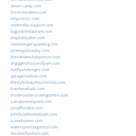
ameri-camp.com
hrsreceivables.com
empconst1.com
cinderella-support.com
bigpinkrestaurant.com
inspirehuahin.com
memmingerspainting.com
jeremypbeasley.com
thesandwichdepotcos.com
drgiggleshouseofpain.com
hotflashdesigns.com
garagenadeau.com
lifestylechauffeurservice.com
EverNewNails.com
insideoutdecoratingcentre.com
salvatoresinpoint.com
jovialfloralco.com
johnlscotthometeam.com
u-seehomes.com
watersportslagonissi.com
mischieffashion.com