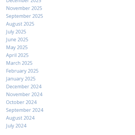
December 2025
November 2025
September 2025
August 2025
July 2025
June 2025
May 2025
April 2025
March 2025
February 2025
January 2025
December 2024
November 2024
October 2024
September 2024
August 2024
July 2024