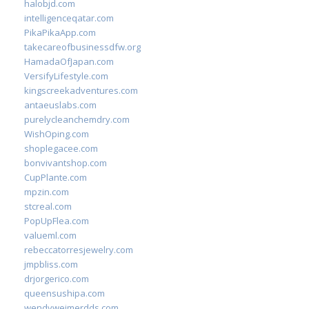
halobjd.com
intelligenceqatar.com
PikaPikaApp.com
takecareofbusinessdfw.org
HamadaOfJapan.com
VersifyLifestyle.com
kingscreekadventures.com
antaeuslabs.com
purelycleanchemdry.com
WishOping.com
shoplegacee.com
bonvivantshop.com
CupPlante.com
mpzin.com
stcreal.com
PopUpFlea.com
valueml.com
rebeccatorresjewelry.com
jmpbliss.com
drjorgerico.com
queensushipa.com
wendyweimerdds.com