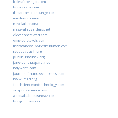
bolesfororegon.com
bodega-ole.com
thestreamlinerlounge.com
mestrinorubanofc.com
novelatherton.com
nassvalleygardens.net
electjohnstewart.com
omptourtravels.com
tribratanews-polreskebumen.com
rsudbayuasih.org
publikjurnalistik.org
juneteenthapparel.net
italywarm.com
journaloffinanceeconomics.com
kvk-kumari.org
foodscienceandtechnology.com
scisportsscience.com
addisababacuisineaz.com
burgerimcamas.com