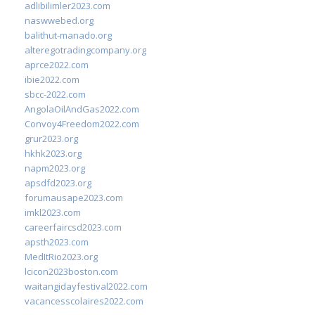
adlibilimler2023.com
naswwebed.org
balithut-manado.org
alteregotradingcompany.org
aprce2022.com
ibie2022.com
sbcc-2022.com
AngolaOilAndGas2022.com
Convoy4Freedom2022.com
grur2023.org
hkhk2023.org
napm2023.org
apsdfd2023.org
forumausape2023.com
imkl2023.com
careerfaircsd2023.com
apsth2023.com
MedItRio2023.org
lcicon2023boston.com
waitangidayfestival2022.com
vacancesscolaires2022.com