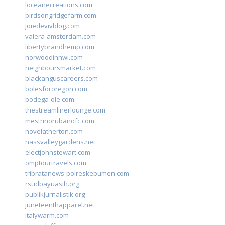
loceanecreations.com
birdsongridgefarm.com
joiedevivblog.com
valera-amsterdam.com
libertybrandhemp.com
norwoodinnwi.com
neighboursmarket.com
blackanguscareers.com
bolesfororegon.com
bodega-ole.com
thestreamlinerlounge.com
mestrinorubanofc.com
novelatherton.com
nassvalleygardens.net
electjohnstewart.com
omptourtravels.com
tribratanews-polreskebumen.com
rsudbayuasih.org
publikjurnalistik.org
juneteenthapparel.net
italywarm.com