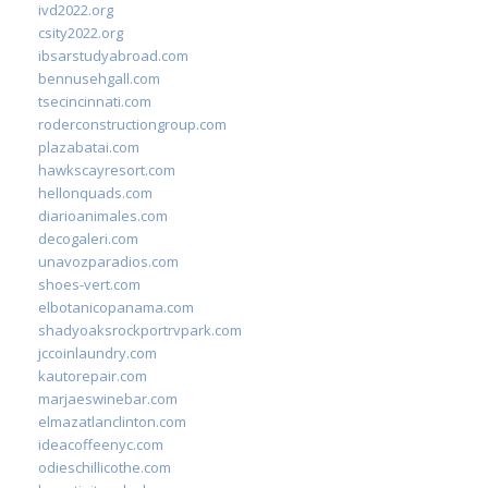
ivd2022.org
csity2022.org
ibsarstudyabroad.com
bennusehgall.com
tsecincinnati.com
roderconstructiongroup.com
plazabatai.com
hawkscayresort.com
hellonquads.com
diarioanimales.com
decogaleri.com
unavozparadios.com
shoes-vert.com
elbotanicopanama.com
shadyoaksrockportrvpark.com
jccoinlaundry.com
kautorepair.com
marjaeswinebar.com
elmazatlanclinton.com
ideacoffeenyc.com
odieschillicothe.com