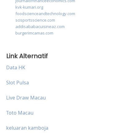
journaloffinanceeconomics.com
kvk-kumari.org
foodscienceandtechnology.com
scisportsscience.com
addisababacuisineaz.com
burgerimcamas.com
Link Alternatif
Data HK
Slot Pulsa
Live Draw Macau
Toto Macau
keluaran kamboja