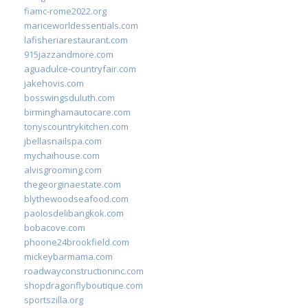
fiamc-rome2022.org
mariceworldessentials.com
lafisheriarestaurant.com
915jazzandmore.com
aguadulce-countryfair.com
jakehovis.com
bosswingsduluth.com
birminghamautocare.com
tonyscountrykitchen.com
jbellasnailspa.com
mychaihouse.com
alvisgrooming.com
thegeorginaestate.com
blythewoodseafood.com
paolosdelibangkok.com
bobacove.com
phoone24brookfield.com
mickeybarmama.com
roadwayconstructioninc.com
shopdragonflyboutique.com
sportszilla.org