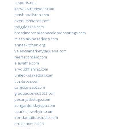
p-sports.net
korsairstreetwear.com
petshopallston.com
avenue26tacos.com
topgglasses.com
broadmoornailsspacoloradosprings.com
missblackpasadena.com
anneskitchen.org
valenciamarketytaqueria.com
reefrecordsllc.com
alawaffle.com
aryouthfishing.com
united-basketball.com
tios-tacos.com
cafecito-satx.com
graduacionviu2023.com
pecanjackstogo.com
zengardendayspa.com
sparklejewelryinc.com
ironcladtattoostudio.com
bruinshome.com