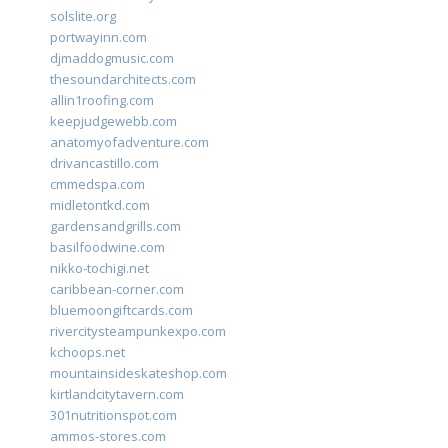
solslite.org
portwayinn.com
djmaddogmusic.com
thesoundarchitects.com
allin1roofing.com
keepjudgewebb.com
anatomyofadventure.com
drivancastillo.com
cmmedspa.com
midletontkd.com
gardensandgrills.com
basilfoodwine.com
nikko-tochigi.net
caribbean-corner.com
bluemoongiftcards.com
rivercitysteampunkexpo.com
kchoops.net
mountainsideskateshop.com
kirtlandcitytavern.com
301nutritionspot.com
ammos-stores.com