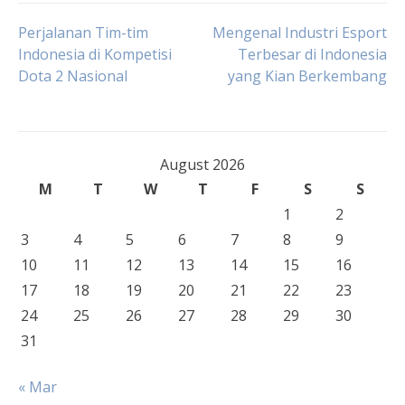
Post
Perjalanan Tim-tim
Mengenal Industri Esport
Indonesia di Kompetisi
Terbesar di Indonesia
Dota 2 Nasional
yang Kian Berkembang
navigation
August 2026
M
T
W
T
F
S
S
1
2
3
4
5
6
7
8
9
10
11
12
13
14
15
16
17
18
19
20
21
22
23
24
25
26
27
28
29
30
31
« Mar