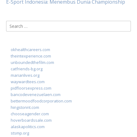
E-Sport Indonesia: Menembus Dunia Championship
Search
for:
okhealthcareers.com
theintexperience.com
unboundedthefilm.com
catfriends-bg.org
marianlives.org
waywardtees.com
pidfloorsexpress.com
bancodevenezuelaen.com
bettermoodfoodcorporation.com
hingstonnt.com
chooseagender.com
hoverboardssale.com
alaskapolitics.com
stsmp.org