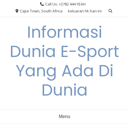
Skip
Call Us: +2782 444 YEAH
to
Cape Town, South Africa
keluaran hk hari ini
content
Informasi
Dunia E-Sport
Yang Ada Di
Dunia
Menu