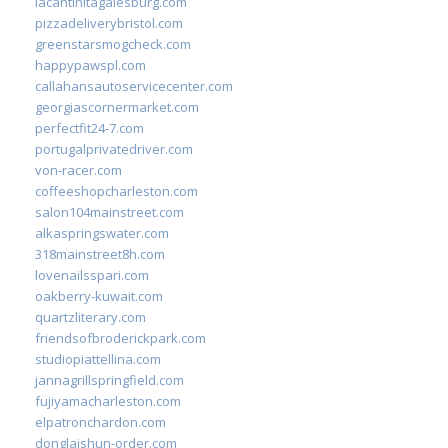
lacantinitagalesburg.com
pizzadeliverybristol.com
greenstarsmogcheck.com
happypawspl.com
callahansautoservicecenter.com
georgiascornermarket.com
perfectfit24-7.com
portugalprivatedriver.com
von-racer.com
coffeeshopcharleston.com
salon104mainstreet.com
alkaspringswater.com
318mainstreet8h.com
lovenailsspari.com
oakberry-kuwait.com
quartzliterary.com
friendsofbroderickpark.com
studiopiattellina.com
jannagrillspringfield.com
fujiyamacharleston.com
elpatronchardon.com
donglaishun-order.com