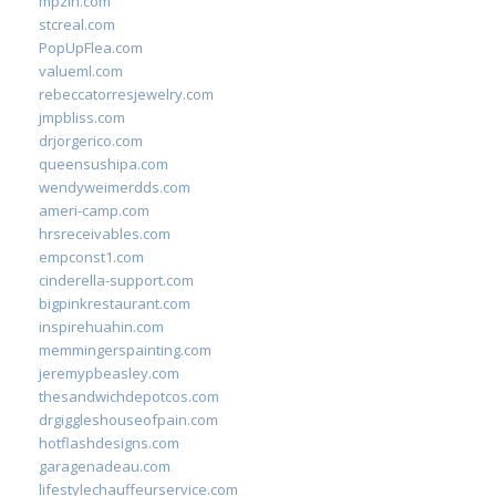
mpzin.com
stcreal.com
PopUpFlea.com
valueml.com
rebeccatorresjewelry.com
jmpbliss.com
drjorgerico.com
queensushipa.com
wendyweimerdds.com
ameri-camp.com
hrsreceivables.com
empconst1.com
cinderella-support.com
bigpinkrestaurant.com
inspirehuahin.com
memmingerspainting.com
jeremypbeasley.com
thesandwichdepotcos.com
drgiggleshouseofpain.com
hotflashdesigns.com
garagenadeau.com
lifestylechauffeurservice.com