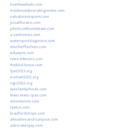
EverNewNails.com
insideoutdecoratingcentre.com
salvatoresinpoint.com
jovialfloralco.com
johnlscotthometeam.com
u-seehomes.com
watersportslagonissi.com
mischieffashion.com
eduwyre.com
retro-interiors.com
theblvd-boise.com
fpet2023.org
e-smart2022.org
ngrc2022.org
leesfamilyfoods.com
lewis-lewis-cpas.com
eleontennis.com
cyetus.com
bradfordshops.com
almadenranchsanjose.com
advocatevijay.com