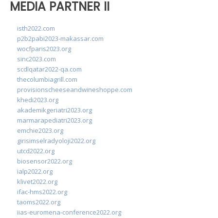
MEDIA PARTNER II
isth2022.com
p2b2pabi2023-makassar.com
wocfparis2023.org
sinc2023.com
scdlqatar2022-qa.com
thecolumbiagrill.com
provisionscheeseandwineshoppe.com
khedi2023.org
akademikgeriatri2023.org
marmarapediatri2023.org
emchie2023.org
girisimselradyoloji2022.org
utcd2022.org
biosensor2022.org
ialp2022.org
klivet2022.org
ifac-hms2022.org
taoms2022.org
iias-euromena-conference2022.org