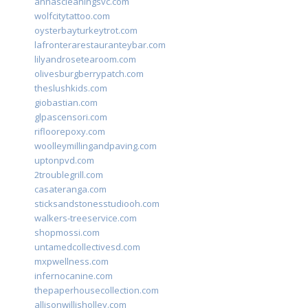
annascleaningsvc.com
wolfcitytattoo.com
oysterbayturkeytrot.com
lafronterarestauranteybar.com
lilyandrosetearoom.com
olivesburgberrypatch.com
theslushkids.com
giobastian.com
glpascensori.com
rifloorepoxy.com
woolleymillingandpaving.com
uptonpvd.com
2troublegrill.com
casateranga.com
sticksandstonesstudiooh.com
walkers-treeservice.com
shopmossi.com
untamedcollectivesd.com
mxpwellness.com
infernocanine.com
thepaperhousecollection.com
allisonwillisholley.com