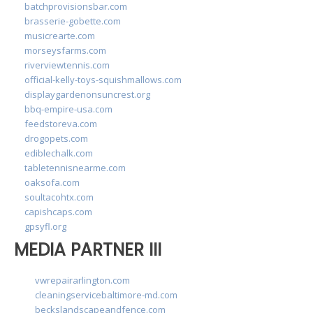
batchprovisionsbar.com
brasserie-gobette.com
musicrearte.com
morseysfarms.com
riverviewtennis.com
official-kelly-toys-squishmallows.com
displaygardenonsuncrest.org
bbq-empire-usa.com
feedstoreva.com
drogopets.com
ediblechalk.com
tabletennisnearme.com
oaksofa.com
soultacohtx.com
capishcaps.com
gpsyfl.org
MEDIA PARTNER III
vwrepairarlington.com
cleaningservicebaltimore-md.com
beckslandscapeandfence.com