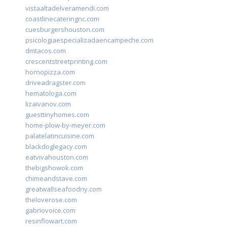
vistaaltadelveramendi.com
coastlinecateringnc.com
cuesburgershouston.com
psicologiaespecializadaencampeche.com
dmtacos.com
crescentstreetprinting.com
hornopizza.com
driveadragster.com
hematologa.com
lizaivanov.com
guesttinyhomes.com
home-plow-by-meyer.com
palatelatincuisine.com
blackdoglegacy.com
eatvivahouston.com
thebigshowok.com
chimeandstave.com
greatwallseafoodny.com
theloverose.com
gabriovoice.com
resinflowart.com