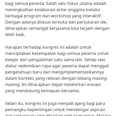
bagi semua peserta. Salah satu fokus utama adalah
meningkatkan kolaborasi antar anggota melalui
berbagai program dan workshop yang interaktif.
Dengan adanya diskusi terbuka dan pertukaran ide,
diharapkan semangat kerjasama bisa terjalin dengan
lebih baik.
Harapan terhadap kongres ini adalah untuk
menciptakan kesempatan bagi semua peserta untuk
belajar dari pengalaman satu sama lain. Setiap sesi
diatur sedemikian rupa agar peserta dapat menggali
pengetahuan baru dan mengimplementasikannya
dalam konteks yang relevan dengan bidang masing-
masing. Ini diharapkan dapat melahirkan inovasi
yang mendukung kemajuan bersama.
Selain itu, kongres ini juga menjadi ajang bagi para
pemangku kepentingan untuk mendengar aspirasi
dan tantangan yang dihadapi oleh komunitas. Melalui