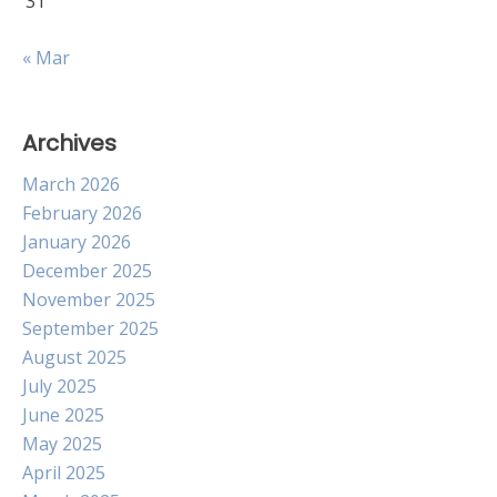
31
« Mar
Archives
March 2026
February 2026
January 2026
December 2025
November 2025
September 2025
August 2025
July 2025
June 2025
May 2025
April 2025