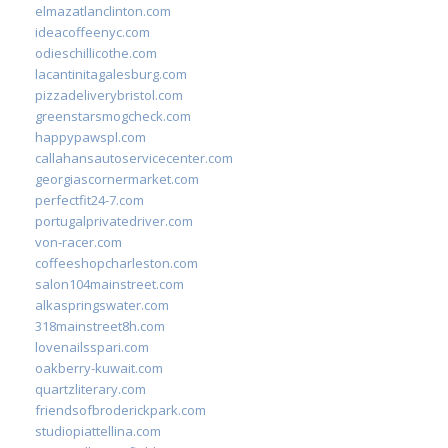
elmazatlanclinton.com
ideacoffeenyc.com
odieschillicothe.com
lacantinitagalesburg.com
pizzadeliverybristol.com
greenstarsmogcheck.com
happypawspl.com
callahansautoservicecenter.com
georgiascornermarket.com
perfectfit24-7.com
portugalprivatedriver.com
von-racer.com
coffeeshopcharleston.com
salon104mainstreet.com
alkaspringswater.com
318mainstreet8h.com
lovenailsspari.com
oakberry-kuwait.com
quartzliterary.com
friendsofbroderickpark.com
studiopiattellina.com