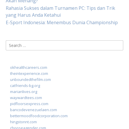
Akan Menang?
Rahasia Sukses dalam Turnamen PC: Tips dan Trik
yang Harus Anda Ketahui
E-Sport Indonesia: Menembus Dunia Championship
Search
for:
okhealthcareers.com
theintexperience.com
unboundedthefilm.com
catfriends-bg.org
marianlives.org
waywardtees.com
pidfloorsexpress.com
bancodevenezuelaen.com
bettermoodfoodcorporation.com
hingstonnt.com
chooseagender.com