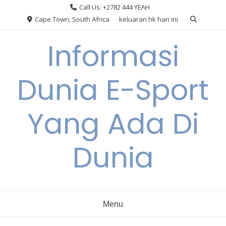
Skip
Call Us: +2782 444 YEAH
to
Cape Town, South Africa
keluaran hk hari ini
content
Informasi
Dunia E-Sport
Yang Ada Di
Dunia
Menu