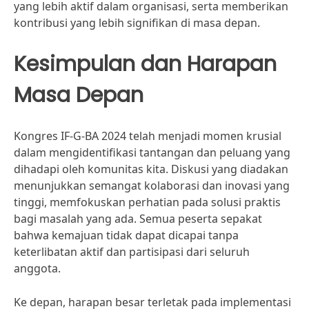
yang lebih aktif dalam organisasi, serta memberikan
kontribusi yang lebih signifikan di masa depan.
Kesimpulan dan Harapan
Masa Depan
Kongres IF-G-BA 2024 telah menjadi momen krusial
dalam mengidentifikasi tantangan dan peluang yang
dihadapi oleh komunitas kita. Diskusi yang diadakan
menunjukkan semangat kolaborasi dan inovasi yang
tinggi, memfokuskan perhatian pada solusi praktis
bagi masalah yang ada. Semua peserta sepakat
bahwa kemajuan tidak dapat dicapai tanpa
keterlibatan aktif dan partisipasi dari seluruh
anggota.
Ke depan, harapan besar terletak pada implementasi