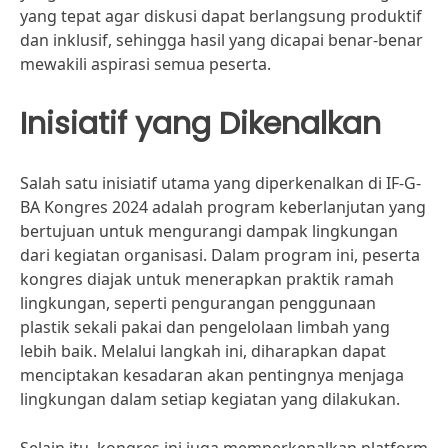
yang tepat agar diskusi dapat berlangsung produktif
dan inklusif, sehingga hasil yang dicapai benar-benar
mewakili aspirasi semua peserta.
Inisiatif yang Dikenalkan
Salah satu inisiatif utama yang diperkenalkan di IF-G-
BA Kongres 2024 adalah program keberlanjutan yang
bertujuan untuk mengurangi dampak lingkungan
dari kegiatan organisasi. Dalam program ini, peserta
kongres diajak untuk menerapkan praktik ramah
lingkungan, seperti pengurangan penggunaan
plastik sekali pakai dan pengelolaan limbah yang
lebih baik. Melalui langkah ini, diharapkan dapat
menciptakan kesadaran akan pentingnya menjaga
lingkungan dalam setiap kegiatan yang dilakukan.