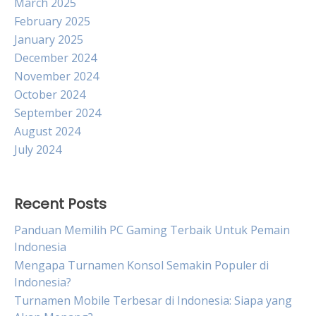
March 2025
February 2025
January 2025
December 2024
November 2024
October 2024
September 2024
August 2024
July 2024
Recent Posts
Panduan Memilih PC Gaming Terbaik Untuk Pemain
Indonesia
Mengapa Turnamen Konsol Semakin Populer di
Indonesia?
Turnamen Mobile Terbesar di Indonesia: Siapa yang