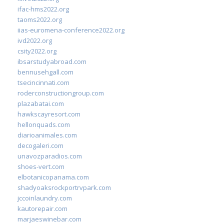
ifac-hms2022.org
taoms2022.org
iias-euromena-conference2022.org
ivd2022.org
csity2022.org
ibsarstudyabroad.com
bennusehgall.com
tsecincinnati.com
roderconstructiongroup.com
plazabatai.com
hawkscayresort.com
hellonquads.com
diarioanimales.com
decogaleri.com
unavozparadios.com
shoes-vert.com
elbotanicopanama.com
shadyoaksrockportrvpark.com
jccoinlaundry.com
kautorepair.com
marjaeswinebar.com