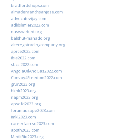
bradfordshops.com
almadenranchsanjose.com
advocatevijay.com
adlibilimler2023.com
naswwebed.org
balithut-manado.org
alteregotradingcompany.org
aprce2022.com
ibie2022.com
sbcc-2022.com
AngolaOilAndGas2022.com
Convoy4Freedom2022.com
grur2023.org
hkhk2023.org
napm2023.org
apsdfd2023.org
forumausape2023.com
imkl2023.com
careerfaircsd2023.com
apsth2023.com
MedItRio2023.org