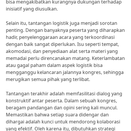
bisa mengakibatkan kurangnya dukungan terhadap
inisiatif yang diusulkan.
Selain itu, tantangan logistik juga menjadi sorotan
penting. Dengan banyaknya peserta yang diharapkan
hadir, penyelenggaraan acara yang terkoordinasi
dengan baik sangat diperlukan. Isu seperti tempat,
akomodasi, dan penyediaan alat serta materi yang
memadai perlu direncanakan matang. Keterlambatan
atau gagal paham dalam aspek logistik bisa
mengganggu kelancaran jalannya kongres, sehingga
merugikan semua pihak yang terlibat.
Tantangan terakhir adalah memfasilitasi dialog yang
konstruktif antar peserta. Dalam sebuah kongres,
beragam pandangan dan opini sering kali muncul.
Memastikan bahwa setiap suara didengar dan
dihargai adalah kunci untuk mendorong kolaborasi
yang efektif. Oleh karena itu, dibutuhkan strategi