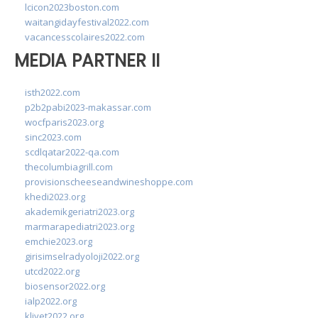
lcicon2023boston.com
waitangidayfestival2022.com
vacancesscolaires2022.com
MEDIA PARTNER II
isth2022.com
p2b2pabi2023-makassar.com
wocfparis2023.org
sinc2023.com
scdlqatar2022-qa.com
thecolumbiagrill.com
provisionscheeseandwineshoppe.com
khedi2023.org
akademikgeriatri2023.org
marmarapediatri2023.org
emchie2023.org
girisimselradyoloji2022.org
utcd2022.org
biosensor2022.org
ialp2022.org
klivet2022.org