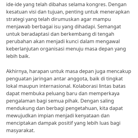
ide-ide yang telah dibahas selama kongres. Dengan
kesatuan visi dan tujuan, penting untuk menerapkan
strategi yang telah dirumuskan agar mampu
menjawab berbagai isu yang dihadapi. Semangat
untuk beradaptasi dan berkembang di tengah
perubahan akan menjadi kunci dalam mengawal
keberlanjutan organisasi menuju masa depan yang
lebih baik.
Akhirnya, harapan untuk masa depan juga mencakup
penguatan jaringan antar anggota, baik di tingkat
lokal maupun internasional. Kolaborasi lintas batas
dapat membuka peluang baru dan memperkaya
pengalaman bagi semua pihak. Dengan saling
mendukung dan berbagi pengetahuan, kita dapat
mewujudkan impian menjadi kenyataan dan
menciptakan dampak positif yang lebih luas bagi
masyarakat.