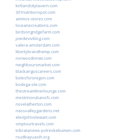
kirtlandcitytavern.com
301nutritionspot.com
ammos-stores.com
loceanecreations.com
birdsongridgefarm.com
joiedevivblog.com
valera-amsterdam.com
libertybrandhemp.com
norwoodinnwi.com
neighboursmarket.com
blackanguscareers.com
bolesfororegon.com
bodega-ole.com
thestreamlinerlounge.com
mestrinorubanofc.com
novelatherton.com
nassvalleygardens.net
electjohnstewart.com
omptourtravels.com
tribratanews-polreskebumen.com
rsudbayuasih.org