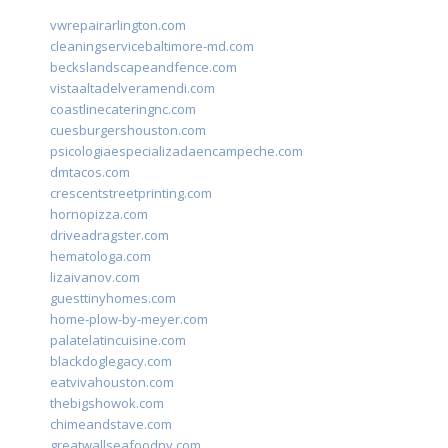
vwrepairarlington.com
cleaningservicebaltimore-md.com
beckslandscapeandfence.com
vistaaltadelveramendi.com
coastlinecateringnc.com
cuesburgershouston.com
psicologiaespecializadaencampeche.com
dmtacos.com
crescentstreetprinting.com
hornopizza.com
driveadragster.com
hematologa.com
lizaivanov.com
guesttinyhomes.com
home-plow-by-meyer.com
palatelatincuisine.com
blackdoglegacy.com
eatvivahouston.com
thebigshowok.com
chimeandstave.com
greatwallseafoodny.com