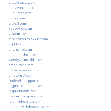
shoplegacee.com
bonvivantshop.com
CupPlante.com
mpzin.com
stcreal.com
PopUpFlea.com
valueml.com
rebeccatorresjewelry.com
jmpbliss.com
drjorgerico.com
queensushipa.com
wendyweimerdds.com
ameri-camp.com
hrsreceivables.com
empconst1.com
cinderella-support.com
bigpinkrestaurant.com
inspirehuahin.com
memmingerspainting.com
jeremypbeasley.com
thesandwichdepotcos.com