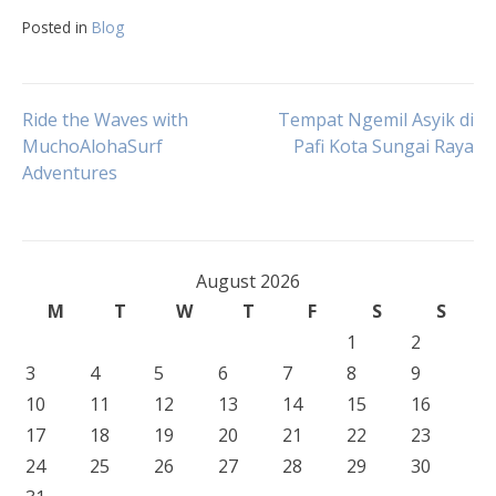
Posted in
Blog
Post
Ride the Waves with
Tempat Ngemil Asyik di
MuchoAlohaSurf
Pafi Kota Sungai Raya
Adventures
navigation
August 2026
M
T
W
T
F
S
S
1
2
3
4
5
6
7
8
9
10
11
12
13
14
15
16
17
18
19
20
21
22
23
24
25
26
27
28
29
30