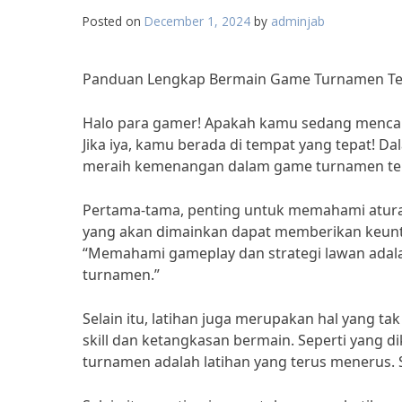
Posted on
December 1, 2024
by
adminjab
Panduan Lengkap Bermain Game Turnamen Te
Halo para gamer! Apakah kamu sedang menca
Jika iya, kamu berada di tempat yang tepat! Da
meraih kemenangan dalam game turnamen te
Pertama-tama, penting untuk memahami atura
yang akan dimainkan dapat memberikan keuntu
“Memahami gameplay dan strategi lawan ada
turnamen.”
Selain itu, latihan juga merupakan hal yang ta
skill dan ketangkasan bermain. Seperti yang d
turnamen adalah latihan yang terus menerus.