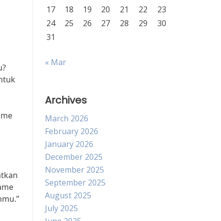
17
18
19
20
21
22
23
24
25
26
27
28
29
30
31
« Mar
u?
untuk
Archives
ame
March 2026
February 2026
January 2026
December 2025
November 2025
atkan
September 2025
game
August 2025
nmu.”
July 2025