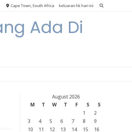
Cape Town, South Africa
keluaran hk hari ini
ang Ada Di
August 2026
M
T
W
T
F
S
S
1
2
3
4
5
6
7
8
9
10
11
12
13
14
15
16