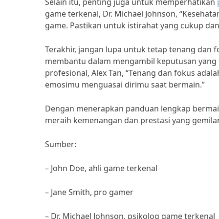
Selain itu, penting juga untuk memperhatikan
game terkenal, Dr. Michael Johnson, “Kesehat
game. Pastikan untuk istirahat yang cukup d
Terakhir, jangan lupa untuk tetap tenang dan
membantu dalam mengambil keputusan yang tep
profesional, Alex Tan, “Tenang dan fokus ada
emosimu menguasai dirimu saat bermain.”
Dengan menerapkan panduan lengkap bermain
meraih kemenangan dan prestasi yang gemilan
Sumber:
– John Doe, ahli game terkenal
– Jane Smith, pro gamer
– Dr. Michael Johnson, psikolog game terkenal