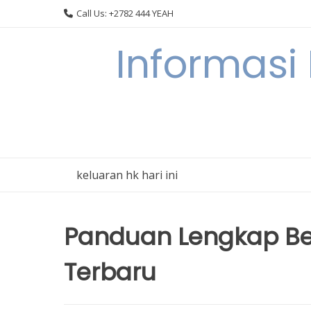
Skip
Call Us: +2782 444 YEAH
to
content
Informasi
keluaran hk hari ini
Panduan Lengkap B
Terbaru