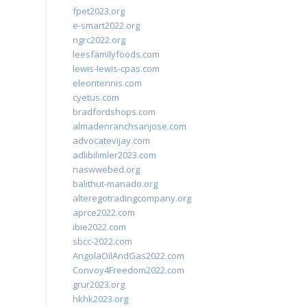
fpet2023.org
e-smart2022.org
ngrc2022.org
leesfamilyfoods.com
lewis-lewis-cpas.com
eleontennis.com
cyetus.com
bradfordshops.com
almadenranchsanjose.com
advocatevijay.com
adlibilimler2023.com
naswwebed.org
balithut-manado.org
alteregotradingcompany.org
aprce2022.com
ibie2022.com
sbcc-2022.com
AngolaOilAndGas2022.com
Convoy4Freedom2022.com
grur2023.org
hkhk2023.org