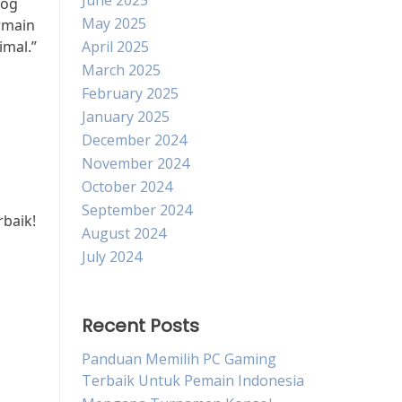
June 2025
log
May 2025
rmain
imal.”
April 2025
March 2025
February 2025
January 2025
December 2024
November 2024
October 2024
September 2024
baik!
August 2024
July 2024
Recent Posts
Panduan Memilih PC Gaming
Terbaik Untuk Pemain Indonesia