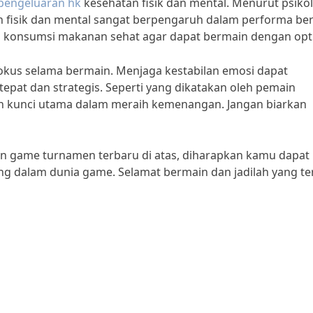
pengeluaran hk
kesehatan fisik dan mental. Menurut psiko
an fisik dan mental sangat berpengaruh dalam performa be
an konsumsi makanan sehat agar dapat bermain dengan opt
 fokus selama bermain. Menjaga kestabilan emosi dapat
at dan strategis. Seperti yang dikatakan oleh pemain
lah kunci utama dalam meraih kemenangan. Jangan biarkan
 game turnamen terbaru di atas, diharapkan kamu dapat
g dalam dunia game. Selamat bermain dan jadilah yang ter