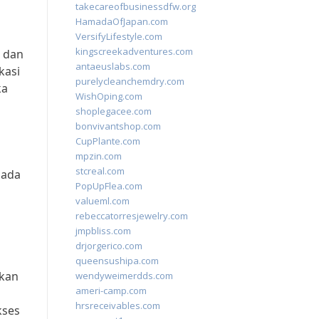
takecareofbusinessdfw.org
HamadaOfJapan.com
VersifyLifestyle.com
kingscreekadventures.com
i dan
antaeuslabs.com
kasi
purelycleanchemdry.com
ka
WishOping.com
shoplegacee.com
bonvivantshop.com
CupPlante.com
mpzin.com
stcreal.com
pada
PopUpFlea.com
valueml.com
rebeccatorresjewelry.com
jmpbliss.com
drjorgerico.com
queensushipa.com
ikan
wendyweimerdds.com
ameri-camp.com
n
hrsreceivables.com
kses