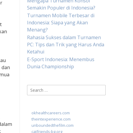
Mengapa Turnamen Konsol
r
Semakin Populer di Indonesia?
Turnamen Mobile Terbesar di
Indonesia: Siapa yang Akan
t
Menang?
ukan
Rahasia Sukses dalam Turnamen
PC: Tips dan Trik yang Harus Anda
Ketahui
E-Sport Indonesia: Menembus
tau
Dunia Championship
 dan
emua
Search
for:
okhealthcareers.com
k
theintexperience.com
 dalam
unboundedthefilm.com
k
catfriends-bg.org