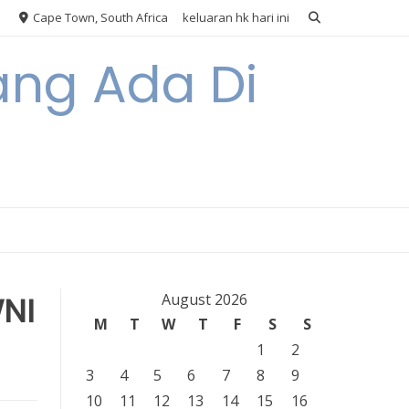
Cape Town, South Africa
keluaran hk hari ini
ang Ada Di
WNI
August 2026
M
T
W
T
F
S
S
1
2
3
4
5
6
7
8
9
10
11
12
13
14
15
16