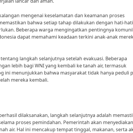
erjalan lancar dan aman.
 kalangan mengenai keselamatan dan keamanan proses
emastikan bahwa setiap tahap dilakukan dengan hati-hat
rlukan. Beberapa warga mengingatkan pentingnya komuni
Indonesia dapat memahami keadaan terkini anak-anak mere
si tentang langkah selanjutnya setelah evakuasi. Beberapa
an lebih bagi WNI yang kembali ke tanah air, termasuk
alog ini menunjukkan bahwa masyarakat tidak hanya peduli 
telah mereka kembali.
berhasil dilaksanakan, langkah selanjutnya adalah memast
 selama proses pemindahan. Pemerintah akan menyediaka
anah air. Hal ini mencakup tempat tinggal, makanan, serta a