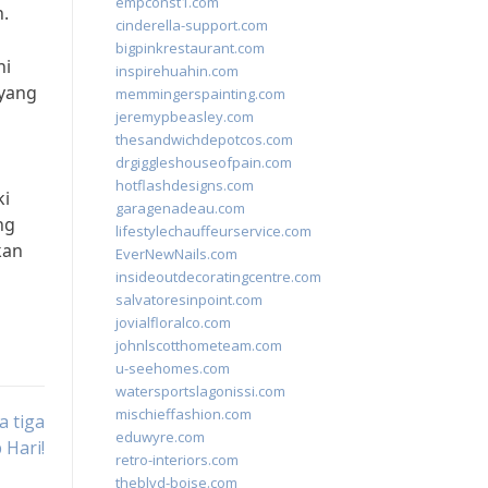
empconst1.com
.
cinderella-support.com
bigpinkrestaurant.com
ni
inspirehuahin.com
yang
memmingerspainting.com
jeremypbeasley.com
thesandwichdepotcos.com
drgiggleshouseofpain.com
hotflashdesigns.com
ki
garagenadeau.com
ng
lifestylechauffeurservice.com
kan
EverNewNails.com
insideoutdecoratingcentre.com
salvatoresinpoint.com
jovialfloralco.com
johnlscotthometeam.com
u-seehomes.com
watersportslagonissi.com
mischieffashion.com
 tiga
eduwyre.com
 Hari!
retro-interiors.com
theblvd-boise.com