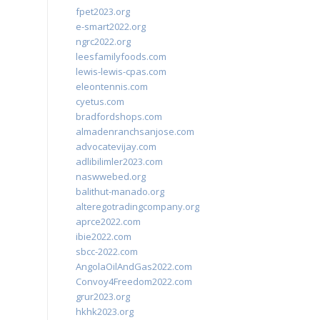
fpet2023.org
e-smart2022.org
ngrc2022.org
leesfamilyfoods.com
lewis-lewis-cpas.com
eleontennis.com
cyetus.com
bradfordshops.com
almadenranchsanjose.com
advocatevijay.com
adlibilimler2023.com
naswwebed.org
balithut-manado.org
alteregotradingcompany.org
aprce2022.com
ibie2022.com
sbcc-2022.com
AngolaOilAndGas2022.com
Convoy4Freedom2022.com
grur2023.org
hkhk2023.org