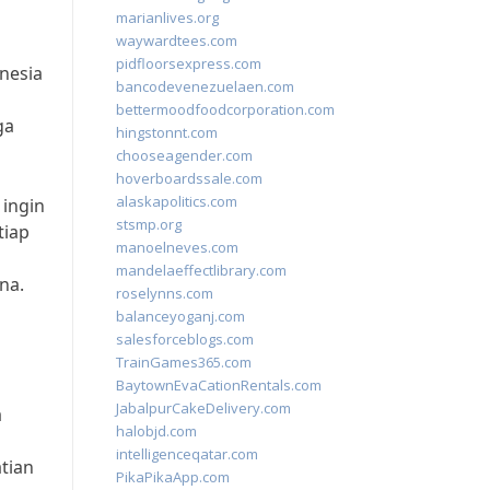
marianlives.org
waywardtees.com
pidfloorsexpress.com
onesia
bancodevenezuelaen.com
bettermoodfoodcorporation.com
ga
hingstonnt.com
chooseagender.com
hoverboardssale.com
alaskapolitics.com
 ingin
stsmp.org
tiap
manoelneves.com
mandelaeffectlibrary.com
na.
roselynns.com
balanceyoganj.com
salesforceblogs.com
TrainGames365.com
BaytownEvaCationRentals.com
JabalpurCakeDelivery.com
a
halobjd.com
intelligenceqatar.com
tian
PikaPikaApp.com