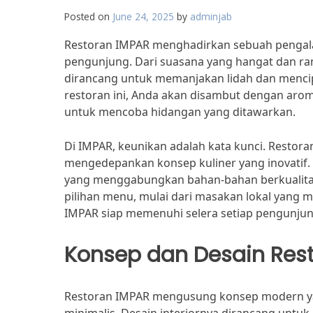
Posted on
June 24, 2025
by
adminjab
Restoran IMPAR menghadirkan sebuah pengal
pengunjung. Dari suasana yang hangat dan ram
dirancang untuk memanjakan lidah dan mencip
restoran ini, Anda akan disambut dengan ar
untuk mencoba hidangan yang ditawarkan.
Di IMPAR, keunikan adalah kata kunci. Restoran
mengedepankan konsep kuliner yang inovatif. S
yang menggabungkan bahan-bahan berkualita
pilihan menu, mulai dari masakan lokal yang m
IMPAR siap memenuhi selera setiap pengunjun
Konsep dan Desain Res
Restoran IMPAR mengusung konsep modern y