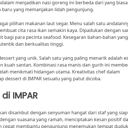
dalam menjadikan nasi goreng ini berbeda dari yang biasa 
 baru yang memanjakan lidah pengunjung.
gai pilihan makanan laut segar. Menu salah satu andalann
embuat cita rasa ikan semakin kaya. Dipadukan dengan s
orit bagi para pecinta seafood. Kesegaran bahan-bahan yang
entik dan berkualitas tinggi.
i dessert yang unik. Salah satu yang paling menarik adalah e
n kuah santan. Kombinasi rasa manis dan gurih ini membe
ah menikmati hidangan utama. Kreativitas chef dalam
 dessert di IMPAR sesuatu yang patut dicoba.
di IMPAR
an disambut dengan senyuman hangat dari staf yang siap
 dengan suasana yang ramah, menciptakan kesan positif da
ngan cepat membantu pengunjung menemukan tempat dudu