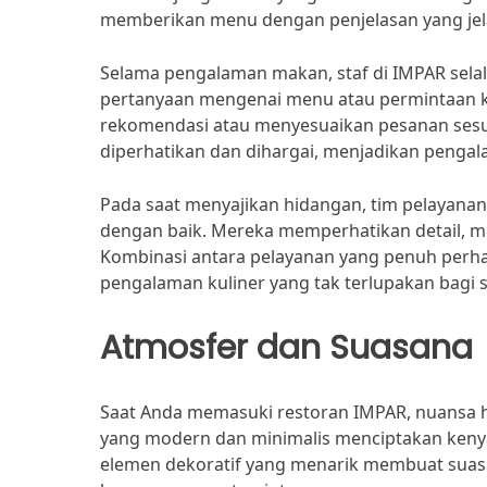
memberikan menu dengan penjelasan yang jel
Selama pengalaman makan, staf di IMPAR sela
pertanyaan mengenai menu atau permintaan 
rekomendasi atau menyesuaikan pesanan sesu
diperhatikan dan dihargai, menjadikan peng
Pada saat menyajikan hidangan, tim pelayanan
dengan baik. Mereka memperhatikan detail, mu
Kombinasi antara pelayanan yang penuh perha
pengalaman kuliner yang tak terlupakan bagi 
Atmosfer dan Suasana
Saat Anda memasuki restoran IMPAR, nuansa 
yang modern dan minimalis menciptakan ken
elemen dekoratif yang menarik membuat suasan