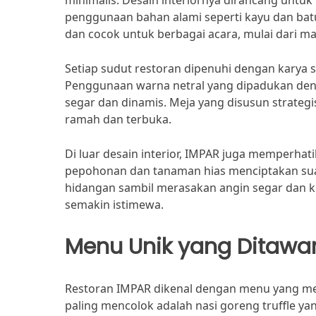
minimalis. Desain interiornya dirancang un
penggunaan bahan alami seperti kayu dan bat
dan cocok untuk berbagai acara, mulai dari m
Setiap sudut restoran dipenuhi dengan karya 
Penggunaan warna netral yang dipadukan den
segar dan dinamis. Meja yang disusun strateg
ramah dan terbuka.
Di luar desain interior, IMPAR juga memperhat
pepohonan dan tanaman hias menciptakan su
hidangan sambil merasakan angin segar dan k
semakin istimewa.
Menu Unik yang Ditawa
Restoran IMPAR dikenal dengan menu yang men
paling mencolok adalah nasi goreng truffle ya