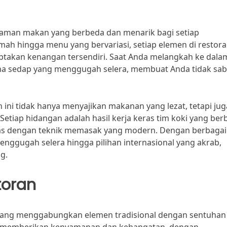
aman makan yang berbeda dan menarik bagi setiap
ah hingga menu yang bervariasi, setiap elemen di restoran
takan kenangan tersendiri. Saat Anda melangkah ke dala
oma sedap yang menggugah selera, membuat Anda tidak sab
 ini tidak hanya menyajikan makanan yang lezat, tetapi jug
etiap hidangan adalah hasil kerja keras tim koki yang ber
s dengan teknik memasak yang modern. Dengan berbagai
enggugah selera hingga pilihan internasional yang akrab,
g.
toran
ang menggabungkan elemen tradisional dengan sentuhan