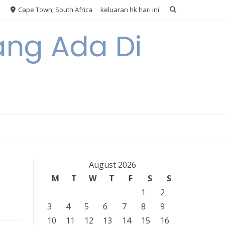
Cape Town, South Africa
keluaran hk hari ini
ang Ada Di
August 2026
M
T
W
T
F
S
S
1
2
3
4
5
6
7
8
9
10
11
12
13
14
15
16