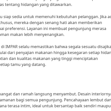
as tentang hidangan yang ditawarkan.
lu siap sedia untuk memenuhi kebutuhan pelanggan. Jika a
khusus, mereka dengan senang hati akan memberikan
ai preferensi. Layanan ini membuat pengunjung merasa
alaman makan lebih menyenangkan.
 di IMPAR selalu memastikan bahwa segala sesuatu disajik
lai dari penyajian makanan hingga kesegaran setiap hida
tian dan kualitas makanan yang tinggi menciptakan
setiap tamu yang datang.
hangat dan ramah langsung menyambut. Desain interiorny
yamanan bagi semua pengunjung. Pencahayaan lembut da
a terasa intim, ideal untuk bersantap baik sendiri maup