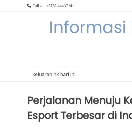
Skip
Call Us: +2782 444 YEAH
to
content
Informasi
keluaran hk hari ini
Perjalanan Menuju
Esport Terbesar di I