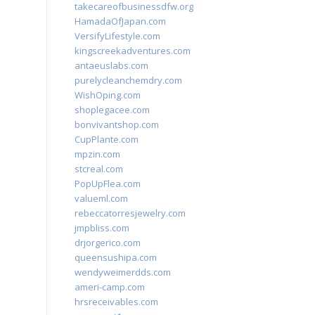
takecareofbusinessdfw.org
HamadaOfJapan.com
VersifyLifestyle.com
kingscreekadventures.com
antaeuslabs.com
purelycleanchemdry.com
WishOping.com
shoplegacee.com
bonvivantshop.com
CupPlante.com
mpzin.com
stcreal.com
PopUpFlea.com
valueml.com
rebeccatorresjewelry.com
jmpbliss.com
drjorgerico.com
queensushipa.com
wendyweimerdds.com
ameri-camp.com
hrsreceivables.com