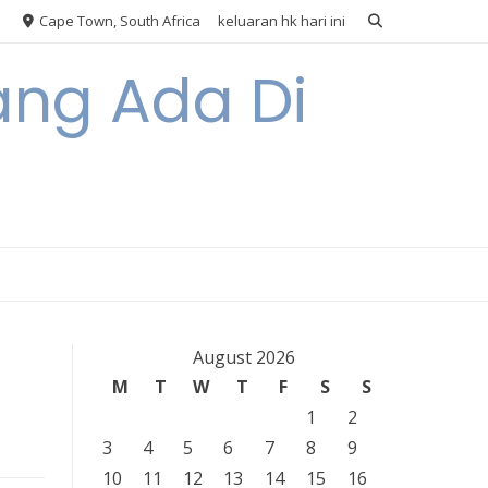
Cape Town, South Africa
keluaran hk hari ini
ang Ada Di
August 2026
M
T
W
T
F
S
S
1
2
3
4
5
6
7
8
9
10
11
12
13
14
15
16