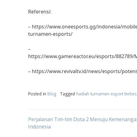
Referensi:
– https://www.oneesports.gg/indonesia/mobil
turnamen-esports/
–
https://www.gamereactor.eu/esports/882789
– https://www.revivaltv.id/news/esports/poten
Posted in
Blog
Tagged
hadiah turnamen esport terbes
Post
Perjalanan Tim-tim Dota 2 Menuju Kemenanga
Indonesia