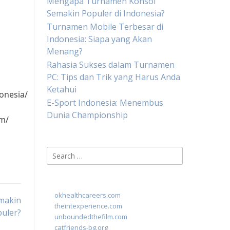
Mengapa Turnamen Konsol
Semakin Populer di Indonesia?
Turnamen Mobile Terbesar di
Indonesia: Siapa yang Akan
Menang?
Rahasia Sukses dalam Turnamen
PC: Tips dan Trik yang Harus Anda
Ketahui
onesia/
E-Sport Indonesia: Menembus
Dunia Championship
am/
Search
for:
okhealthcareers.com
makin
theintexperience.com
uler?
unboundedthefilm.com
catfriends-bg.org