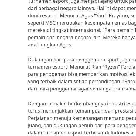
Turnamen esport juga menjadi ajang untuk pa
dari berbagai negara lainnya. Hal ini dapat
dunia esport. Menurut Agus “Yam” Prayitno, se
seperti MSC merupakan kesempatan emas bag
mereka di tingkat internasional. “Para pemain
pemain dari negara-negara lain. Mereka hanya 
ada,” ungkap Agus.
Dukungan dari para penggemar esport juga me
turnamen esport. Menurut Rian “Ryzen” Ferdi
para penggemar bisa memberikan motivasi ek
yang terbaik dalam setiap pertandingan. “Pa
dari para penggemar agar semangat dan semang
Dengan semakin berkembangnya industri espor
terus menunjukkan kemampuan dan prestasi te
Perjalanan menuju kemenangan memang penuh
juang, dan dukungan penuh dari para pengge
dalam turnamen esport terbesar di Indonesia.