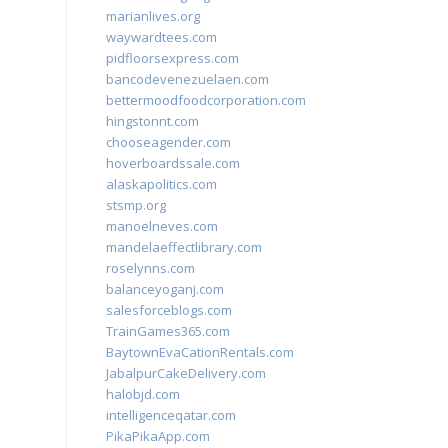
marianlives.org
waywardtees.com
pidfloorsexpress.com
bancodevenezuelaen.com
bettermoodfoodcorporation.com
hingstonnt.com
chooseagender.com
hoverboardssale.com
alaskapolitics.com
stsmp.org
manoelneves.com
mandelaeffectlibrary.com
roselynns.com
balanceyoganj.com
salesforceblogs.com
TrainGames365.com
BaytownEvaCationRentals.com
JabalpurCakeDelivery.com
halobjd.com
intelligenceqatar.com
PikaPikaApp.com