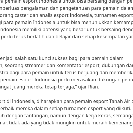
ra pemain esport Indonesia untuk bisa bersaing dengan p
 memperluas pengalaman dan pengetahuan para pemain dala
orang caster dan analis esport Indonesia, turnamen esport
i para pemain Indonesia untuk bisa menunjukkan kemam
 Indonesia memiliki potensi yang besar untuk bersaing den
perlu terus berlatih dan belajar dari setiap kesempatan ya
njadi salah satu kunci sukses bagi para pemain dalam
an, seorang streamer dan komentator esport, dukungan dar
stra bagi para pemain untuk terus berjuang dan memberi
ra pemain esport Indonesia perlu merasakan dukungan pen
at juang mereka tetap terjaga,” ujar Rian.
t di Indonesia, diharapkan para pemain esport Tanah Air 
rbaik mereka dalam setiap turnamen esport yang diikuti.
 dengan tantangan, namun dengan kerja keras, semang
mar, tidak ada yang tidak mungkin untuk meraih kemenan