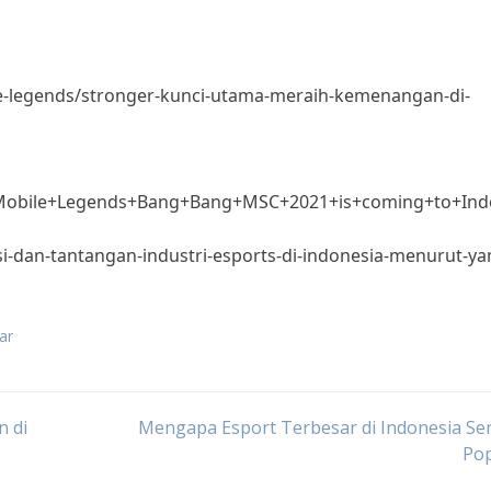
e-legends/stronger-kunci-utama-meraih-kemenangan-di-
/Mobile+Legends+Bang+Bang+MSC+2021+is+coming+to+Ind
si-dan-tantangan-industri-esports-di-indonesia-menurut-y
ar
n di
Mengapa Esport Terbesar di Indonesia Se
Pop