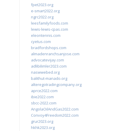
fpet2023.org
e-smart2022.org
ngrc2022.org
leesfamilyfoods.com
lewis-lewis-cpas.com
eleontennis.com
cyetus.com
bradfordshops.com
almadenranchsanjose.com
advocatevijay.com
adlibilimler2023.com
naswwebed.org
balithut-manado.org
alteregotradingcompany.org
aprce2022.com
ibie2022.com
sbcc-2022.com
AngolaOilAndGas2022.com
Convoy4Freedom2022.com
grur2023.org
hkhk2023.org