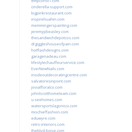
empconst1.com
cinderella-support.com
bigpinkrestaurant.com
inspirehuahin.com
memmingerspainting.com
jeremypbeasley.com
thesandwichdepotcos.com
drgiggleshouseofpain.com
hotflashdesigns.com
garagenadeau.com
lifestylechauffeurservice.com
EverNewNails.com
insideoutdecoratingcentre.com
salvatoresinpoint.com
jovialfloralco.com
johnlscotthometeam.com
u-seehomes.com
watersportslagonissi.com
mischieffashion.com
eduwyre.com
retro-interiors.com
theblvd-boise.com