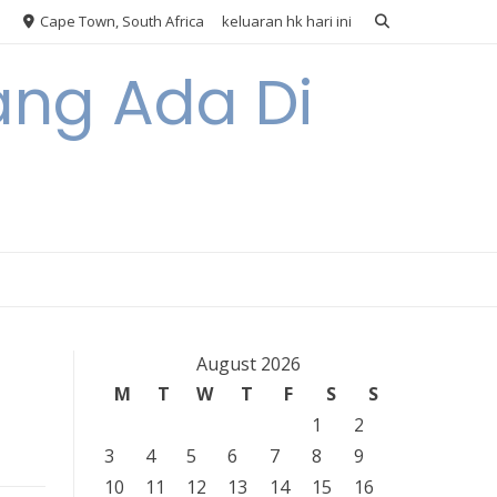
Cape Town, South Africa
keluaran hk hari ini
ang Ada Di
August 2026
M
T
W
T
F
S
S
1
2
3
4
5
6
7
8
9
10
11
12
13
14
15
16