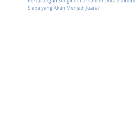
Post
Pertarungan Sengit di Turnamen Dota 2 Indone
Siapa yang Akan Menjadi Juara?
navigation