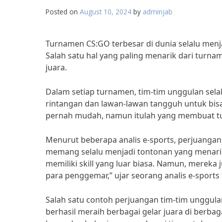
Posted on
August 10, 2024
by
adminjab
Turnamen CS:GO terbesar di dunia selalu menj
Salah satu hal yang paling menarik dari turna
juara.
Dalam setiap turnamen, tim-tim unggulan sela
rintangan dan lawan-lawan tangguh untuk bi
pernah mudah, namun itulah yang membuat tu
Menurut beberapa analis e-sports, perjuangan
memang selalu menjadi tontonan yang menarik.
memiliki skill yang luar biasa. Namun, mereka 
para penggemar,” ujar seorang analis e-sports
Salah satu contoh perjuangan tim-tim unggulan
berhasil meraih berbagai gelar juara di berba