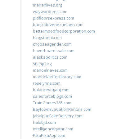
marianlives.org
waywardtees.com
pidfloorsexpress.com
bancodevenezuelaen.com
bettermoodfoodcorporation.com
hingstonnt.com
chooseagender.com
hoverboardssale.com
alaskapolitics.com
stsmp.org
manoelneves.com
mandelaeffectlibrary.com
roselynns.com
balanceyoganj.com
salesforceblogs.com
TrainGames365.com
BaytownEvaCationRentals.com
JabalpurCakeDelivery.com
halobjd.com
intelligenceqatar.com
PikaPikaApp.com