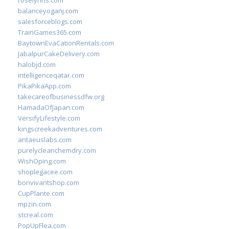
roselynns.com
balanceyoganj.com
salesforceblogs.com
TrainGames365.com
BaytownEvaCationRentals.com
JabalpurCakeDelivery.com
halobjd.com
intelligenceqatar.com
PikaPikaApp.com
takecareofbusinessdfw.org
HamadaOfJapan.com
VersifyLifestyle.com
kingscreekadventures.com
antaeuslabs.com
purelycleanchemdry.com
WishOping.com
shoplegacee.com
bonvivantshop.com
CupPlante.com
mpzin.com
stcreal.com
PopUpFlea.com