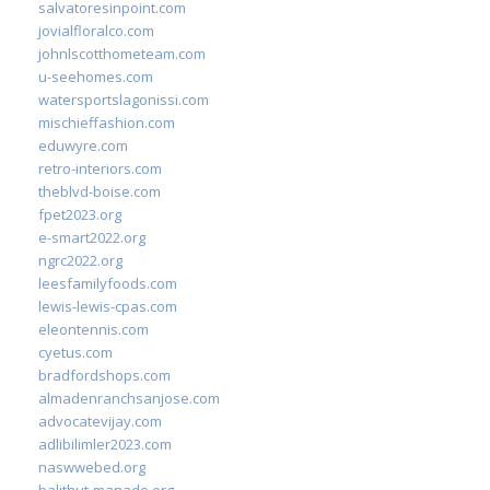
salvatoresinpoint.com
jovialfloralco.com
johnlscotthometeam.com
u-seehomes.com
watersportslagonissi.com
mischieffashion.com
eduwyre.com
retro-interiors.com
theblvd-boise.com
fpet2023.org
e-smart2022.org
ngrc2022.org
leesfamilyfoods.com
lewis-lewis-cpas.com
eleontennis.com
cyetus.com
bradfordshops.com
almadenranchsanjose.com
advocatevijay.com
adlibilimler2023.com
naswwebed.org