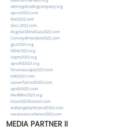
balithut-manado.org
alteregotradingcompany.org
aprce2022.com
ibie2022.com
sbcc-2022.com
AngolaOilAndGas2022.com
Convoy4Freedom2022.com
grur2023.org
hkhk2023.org
napm2023.org
apsdfd2023.org
forumausape2023.com
imkl2023.com
careerfaircsd2023.com
apsth2023.com
MedItRio2023.org
lcicon2023boston.com
waitangidayfestival2022.com
vacancesscolaires2022.com
MEDIA PARTNER II