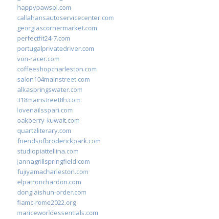
happypawspl.com
callahansautoservicecenter.com
georgiascornermarket.com
perfectfit24-7.com
portugalprivatedriver.com
von-racer.com
coffeeshopcharleston.com
salon104mainstreet.com
alkaspringswater.com
318mainstreet8h.com
lovenailsspari.com
oakberry-kuwait.com
quartzliterary.com
friendsofbroderickpark.com
studiopiattellina.com
jannagrillspringfield.com
fujiyamacharleston.com
elpatronchardon.com
donglaishun-order.com
fiamc-rome2022.org
mariceworldessentials.com