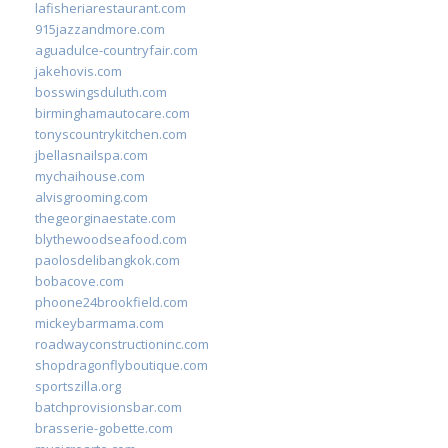
lafisheriarestaurant.com
915jazzandmore.com
aguadulce-countryfair.com
jakehovis.com
bosswingsduluth.com
birminghamautocare.com
tonyscountrykitchen.com
jbellasnailspa.com
mychaihouse.com
alvisgrooming.com
thegeorginaestate.com
blythewoodseafood.com
paolosdelibangkok.com
bobacove.com
phoone24brookfield.com
mickeybarmama.com
roadwayconstructioninc.com
shopdragonflyboutique.com
sportszilla.org
batchprovisionsbar.com
brasserie-gobette.com