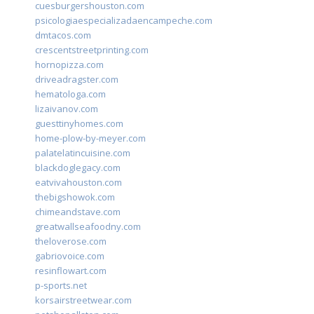
cuesburgershouston.com
psicologiaespecializadaencampeche.com
dmtacos.com
crescentstreetprinting.com
hornopizza.com
driveadragster.com
hematologa.com
lizaivanov.com
guesttinyhomes.com
home-plow-by-meyer.com
palatelatincuisine.com
blackdoglegacy.com
eatvivahouston.com
thebigshowok.com
chimeandstave.com
greatwallseafoodny.com
theloverose.com
gabriovoice.com
resinflowart.com
p-sports.net
korsairstreetwear.com