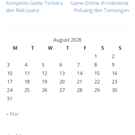
Kompetisi Game Terbaru
Game Online di Indonesia:
dan Raih Juara
Peluang dan Tantangan
navigation
August 2026
M
T
W
T
F
S
S
1
2
3
4
5
6
7
8
9
10
11
12
13
14
15
16
17
18
19
20
21
22
23
24
25
26
27
28
29
30
31
« Mar