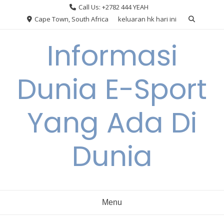
Skip
Call Us: +2782 444 YEAH
to
Cape Town, South Africa
keluaran hk hari ini
content
Informasi
Dunia E-Sport
Yang Ada Di
Dunia
Menu