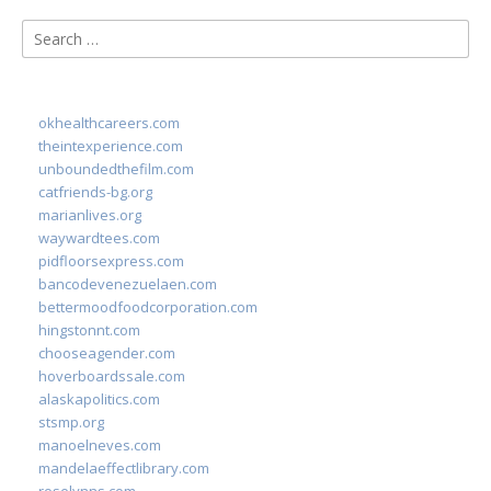
Search
for:
okhealthcareers.com
theintexperience.com
unboundedthefilm.com
catfriends-bg.org
marianlives.org
waywardtees.com
pidfloorsexpress.com
bancodevenezuelaen.com
bettermoodfoodcorporation.com
hingstonnt.com
chooseagender.com
hoverboardssale.com
alaskapolitics.com
stsmp.org
manoelneves.com
mandelaeffectlibrary.com