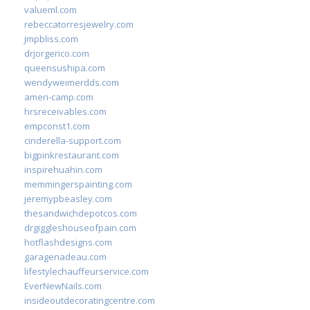
valueml.com
rebeccatorresjewelry.com
jmpbliss.com
drjorgerico.com
queensushipa.com
wendyweimerdds.com
ameri-camp.com
hrsreceivables.com
empconst1.com
cinderella-support.com
bigpinkrestaurant.com
inspirehuahin.com
memmingerspainting.com
jeremypbeasley.com
thesandwichdepotcos.com
drgiggleshouseofpain.com
hotflashdesigns.com
garagenadeau.com
lifestylechauffeurservice.com
EverNewNails.com
insideoutdecoratingcentre.com