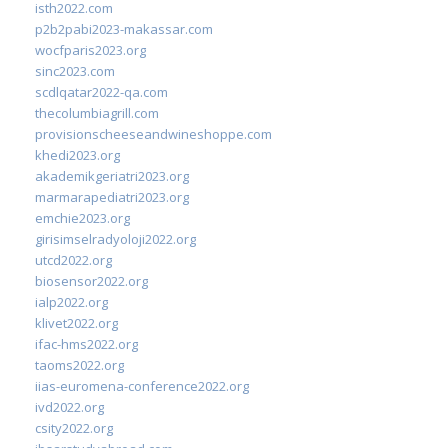
isth2022.com
p2b2pabi2023-makassar.com
wocfparis2023.org
sinc2023.com
scdlqatar2022-qa.com
thecolumbiagrill.com
provisionscheeseandwineshoppe.com
khedi2023.org
akademikgeriatri2023.org
marmarapediatri2023.org
emchie2023.org
girisimselradyoloji2022.org
utcd2022.org
biosensor2022.org
ialp2022.org
klivet2022.org
ifac-hms2022.org
taoms2022.org
iias-euromena-conference2022.org
ivd2022.org
csity2022.org