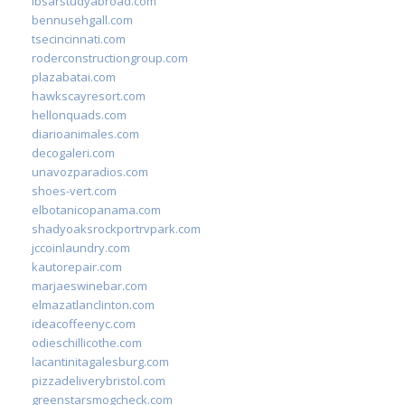
ibsarstudyabroad.com
bennusehgall.com
tsecincinnati.com
roderconstructiongroup.com
plazabatai.com
hawkscayresort.com
hellonquads.com
diarioanimales.com
decogaleri.com
unavozparadios.com
shoes-vert.com
elbotanicopanama.com
shadyoaksrockportrvpark.com
jccoinlaundry.com
kautorepair.com
marjaeswinebar.com
elmazatlanclinton.com
ideacoffeenyc.com
odieschillicothe.com
lacantinitagalesburg.com
pizzadeliverybristol.com
greenstarsmogcheck.com