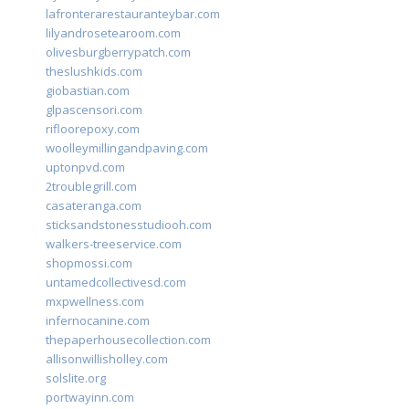
lafronterarestauranteybar.com
lilyandrosetearoom.com
olivesburgberrypatch.com
theslushkids.com
giobastian.com
glpascensori.com
rifloorepoxy.com
woolleymillingandpaving.com
uptonpvd.com
2troublegrill.com
casateranga.com
sticksandstonesstudiooh.com
walkers-treeservice.com
shopmossi.com
untamedcollectivesd.com
mxpwellness.com
infernocanine.com
thepaperhousecollection.com
allisonwillisholley.com
solslite.org
portwayinn.com