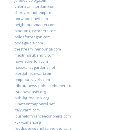
joiedevivblog.com
valera-amsterdam.com
libertybrandhemp.com
norwoodinnwi.com
neighboursmarket.com
blackanguscareers.com
bolesfororegon.com
bodega-ole.com
thestreamlinerlounge.com
mestrinorubanofc.com
novelatherton.com
nassvalleygardens.net
electjohnstewart.com
omptourtravels.com
tribratanews-polreskebumen.com
rsudbayuasih.org
publikjurnalistik.org
juneteenthapparel.net
italywarm.com
journaloffinanceeconomics.com
kvk-kumari.org
foodscienceandtechnology.com