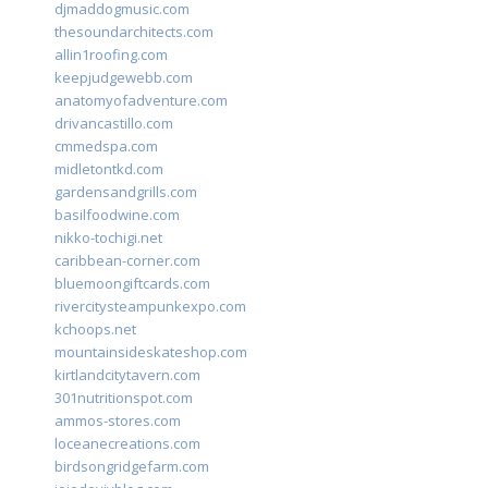
djmaddogmusic.com
thesoundarchitects.com
allin1roofing.com
keepjudgewebb.com
anatomyofadventure.com
drivancastillo.com
cmmedspa.com
midletontkd.com
gardensandgrills.com
basilfoodwine.com
nikko-tochigi.net
caribbean-corner.com
bluemoongiftcards.com
rivercitysteampunkexpo.com
kchoops.net
mountainsideskateshop.com
kirtlandcitytavern.com
301nutritionspot.com
ammos-stores.com
loceanecreations.com
birdsongridgefarm.com