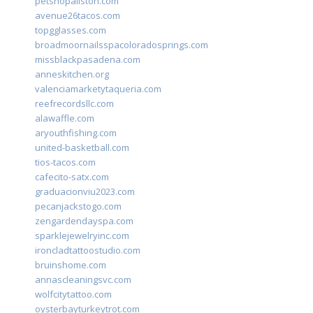
petshopallston.com
avenue26tacos.com
topgglasses.com
broadmoornailsspacoloradosprings.com
missblackpasadena.com
anneskitchen.org
valenciamarketytaqueria.com
reefrecordsllc.com
alawaffle.com
aryouthfishing.com
united-basketball.com
tios-tacos.com
cafecito-satx.com
graduacionviu2023.com
pecanjackstogo.com
zengardendayspa.com
sparklejewelryinc.com
ironcladtattoostudio.com
bruinshome.com
annascleaningsvc.com
wolfcitytattoo.com
oysterbayturkeytrot.com