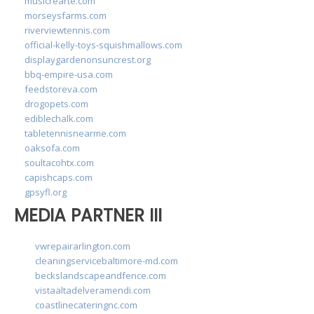
musicrearte.com
morseysfarms.com
riverviewtennis.com
official-kelly-toys-squishmallows.com
displaygardenonsuncrest.org
bbq-empire-usa.com
feedstoreva.com
drogopets.com
ediblechalk.com
tabletennisnearme.com
oaksofa.com
soultacohtx.com
capishcaps.com
gpsyfl.org
MEDIA PARTNER III
vwrepairarlington.com
cleaningservicebaltimore-md.com
beckslandscapeandfence.com
vistaaltadelveramendi.com
coastlinecateringnc.com