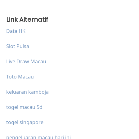
Link Alternatif
Data HK
Slot Pulsa
Live Draw Macau
Toto Macau
keluaran kamboja
togel macau 5d
togel singapore
pengeluaran macau hari ini