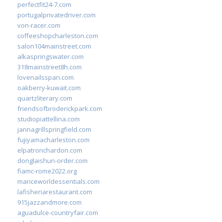
perfectfit24-7.com
portugalprivatedriver.com
von-racer.com
coffeeshopcharleston.com
salon104mainstreet.com
alkaspringswater.com
318mainstreet8h.com
lovenailsspari.com
oakberry-kuwait.com
quartzliterary.com
friendsofbroderickpark.com
studiopiattellina.com
jannagrillspringfield.com
fujiyamacharleston.com
elpatronchardon.com
donglaishun-order.com
fiamc-rome2022.org
mariceworldessentials.com
lafisheriarestaurant.com
915jazzandmore.com
aguadulce-countryfair.com