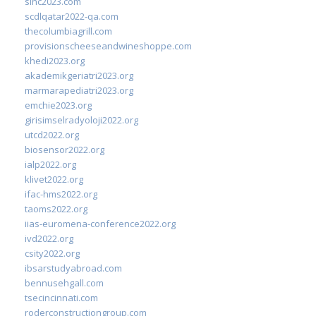
sinc2023.com
scdlqatar2022-qa.com
thecolumbiagrill.com
provisionscheeseandwineshoppe.com
khedi2023.org
akademikgeriatri2023.org
marmarapediatri2023.org
emchie2023.org
girisimselradyoloji2022.org
utcd2022.org
biosensor2022.org
ialp2022.org
klivet2022.org
ifac-hms2022.org
taoms2022.org
iias-euromena-conference2022.org
ivd2022.org
csity2022.org
ibsarstudyabroad.com
bennusehgall.com
tsecincinnati.com
roderconstructiongroup.com