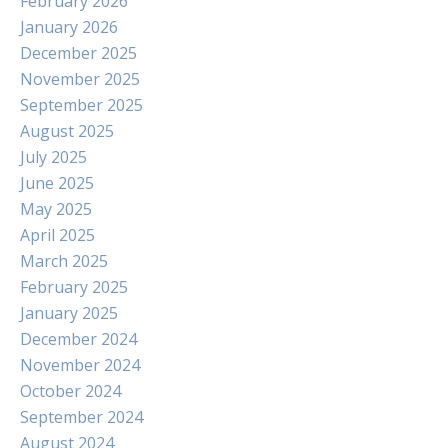
February 2026
January 2026
December 2025
November 2025
September 2025
August 2025
July 2025
June 2025
May 2025
April 2025
March 2025
February 2025
January 2025
December 2024
November 2024
October 2024
September 2024
August 2024