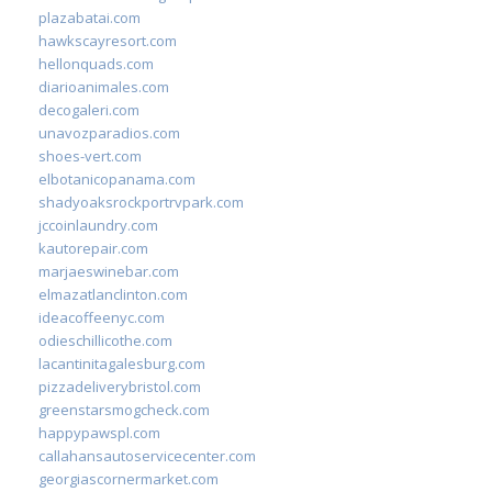
plazabatai.com
hawkscayresort.com
hellonquads.com
diarioanimales.com
decogaleri.com
unavozparadios.com
shoes-vert.com
elbotanicopanama.com
shadyoaksrockportrvpark.com
jccoinlaundry.com
kautorepair.com
marjaeswinebar.com
elmazatlanclinton.com
ideacoffeenyc.com
odieschillicothe.com
lacantinitagalesburg.com
pizzadeliverybristol.com
greenstarsmogcheck.com
happypawspl.com
callahansautoservicecenter.com
georgiascornermarket.com