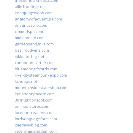
thesoundarchitects.com
allin1roofing.com
keepjudgewebb.com
anatomyofadventure.com
drivancastillo.com
cmmedspa.com
midletontkd.com
gardensandgrills.com
basilfoodwine.com
nikko-tochigi.net
caribbean-corner.com
bluemoongiftcards.com
rivercitysteampunkexpo.com
kchoops.net
mountainsideskateshop.com
kirtlandcitytavern.com
301nutritionspot.com
ammos-stores.com
loceanecreations.com
birdsongridgefarm.com
joiedevivblog.com
valera-amsterdam.com