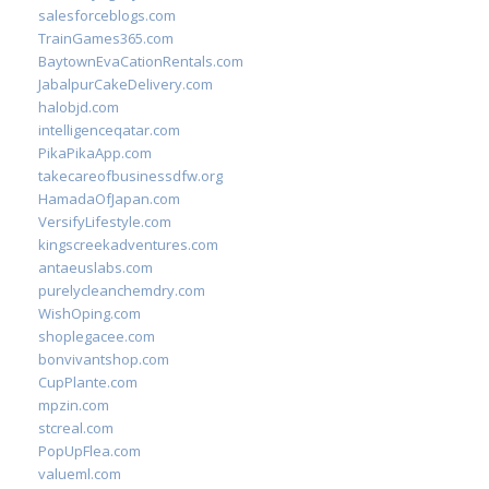
salesforceblogs.com
TrainGames365.com
BaytownEvaCationRentals.com
JabalpurCakeDelivery.com
halobjd.com
intelligenceqatar.com
PikaPikaApp.com
takecareofbusinessdfw.org
HamadaOfJapan.com
VersifyLifestyle.com
kingscreekadventures.com
antaeuslabs.com
purelycleanchemdry.com
WishOping.com
shoplegacee.com
bonvivantshop.com
CupPlante.com
mpzin.com
stcreal.com
PopUpFlea.com
valueml.com