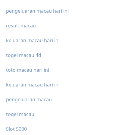
pengeluaran macau hari ini
result macau
keluaran macau hari ini
togel macau 4d
toto macau hari ini
keluaran macau hari ini
pengeluaran macau
togel macau
Slot 5000