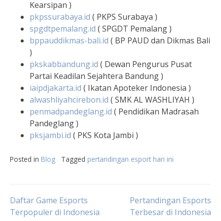
Kearsipan )
pkpssurabaya.id
( PKPS Surabaya )
spgdtpemalang.id
( SPGDT Pemalang )
bppauddikmas-bali.id
( BP PAUD dan Dikmas Bali
)
pkskabbandung.id
( Dewan Pengurus Pusat
Partai Keadilan Sejahtera Bandung )
iaipdjakarta.id
( Ikatan Apoteker Indonesia )
alwashliyahcirebon.id
( SMK AL WASHLIYAH )
penmadpandeglang.id
( Pendidikan Madrasah
Pandeglang )
pksjambi.id
( PKS Kota Jambi )
Posted in
Blog
Tagged
pertandingan esport hari ini
Post
Daftar Game Esports
Pertandingan Esports
Terpopuler di Indonesia
Terbesar di Indonesia