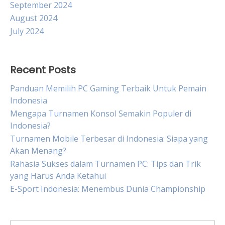
September 2024
August 2024
July 2024
Recent Posts
Panduan Memilih PC Gaming Terbaik Untuk Pemain
Indonesia
Mengapa Turnamen Konsol Semakin Populer di
Indonesia?
Turnamen Mobile Terbesar di Indonesia: Siapa yang
Akan Menang?
Rahasia Sukses dalam Turnamen PC: Tips dan Trik
yang Harus Anda Ketahui
E-Sport Indonesia: Menembus Dunia Championship