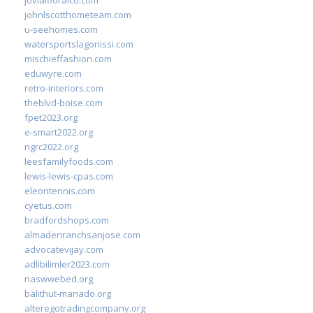
jovialfloralco.com
johnlscotthometeam.com
u-seehomes.com
watersportslagonissi.com
mischieffashion.com
eduwyre.com
retro-interiors.com
theblvd-boise.com
fpet2023.org
e-smart2022.org
ngrc2022.org
leesfamilyfoods.com
lewis-lewis-cpas.com
eleontennis.com
cyetus.com
bradfordshops.com
almadenranchsanjose.com
advocatevijay.com
adlibilimler2023.com
naswwebed.org
balithut-manado.org
alteregotradingcompany.org