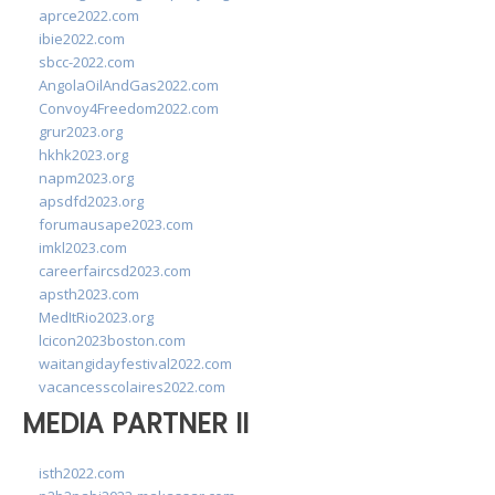
aprce2022.com
ibie2022.com
sbcc-2022.com
AngolaOilAndGas2022.com
Convoy4Freedom2022.com
grur2023.org
hkhk2023.org
napm2023.org
apsdfd2023.org
forumausape2023.com
imkl2023.com
careerfaircsd2023.com
apsth2023.com
MedItRio2023.org
lcicon2023boston.com
waitangidayfestival2022.com
vacancesscolaires2022.com
MEDIA PARTNER II
isth2022.com