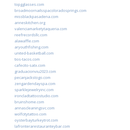
topgglasses.com
broadmoornailsspacoloradosprings.com
missblackpasadena.com
anneskitchen.org
valenciamarketytaqueria.com
reefrecordsllc.com
alawaffle.com
aryouthfishing.com
united-basketball.com
tios-tacos.com
cafecito-satx.com
graduacionviu2023.com
pecanjackstogo.com
zengardendayspa.com
sparklejewelryinc.com
ironcladtattoostudio.com
bruinshome.com
annascleaningsvc.com
wolfcitytattoo.com
oysterbayturkeytrot.com
lafronterarestauranteybar.com