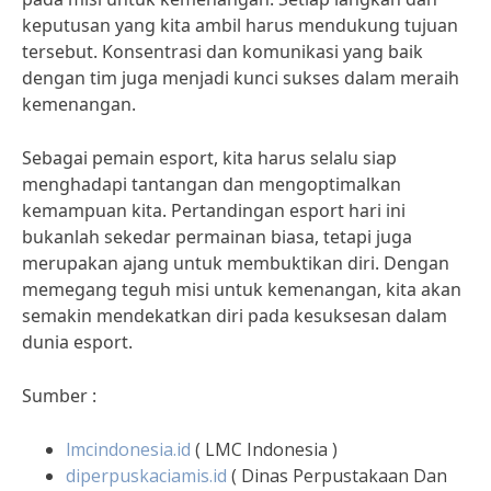
keputusan yang kita ambil harus mendukung tujuan
tersebut. Konsentrasi dan komunikasi yang baik
dengan tim juga menjadi kunci sukses dalam meraih
kemenangan.
Sebagai pemain esport, kita harus selalu siap
menghadapi tantangan dan mengoptimalkan
kemampuan kita. Pertandingan esport hari ini
bukanlah sekedar permainan biasa, tetapi juga
merupakan ajang untuk membuktikan diri. Dengan
memegang teguh misi untuk kemenangan, kita akan
semakin mendekatkan diri pada kesuksesan dalam
dunia esport.
Sumber :
lmcindonesia.id
( LMC Indonesia )
diperpuskaciamis.id
( Dinas Perpustakaan Dan