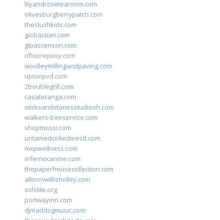
lilyandrosetearoom.com
olivesburgberrypatch.com
theslushkids.com
giobastian.com
glpascensori.com
rifloorepoxy.com
woolleymillingandpaving.com
uptonpvd.com
2troublegrill.com
casateranga.com
sticksandstonesstudiooh.com
walkers-treeservice.com
shopmossi.com
untamedcollectivesd.com
mxpwellness.com
infernocanine.com
thepaperhousecollection.com
allisonwillisholley.com
solslite.org
portwayinn.com
djmaddogmusic.com