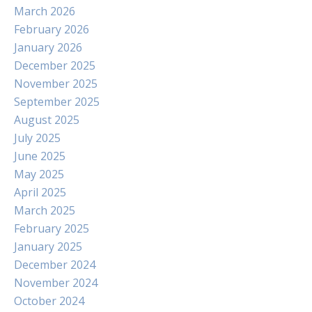
March 2026
February 2026
January 2026
December 2025
November 2025
September 2025
August 2025
July 2025
June 2025
May 2025
April 2025
March 2025
February 2025
January 2025
December 2024
November 2024
October 2024