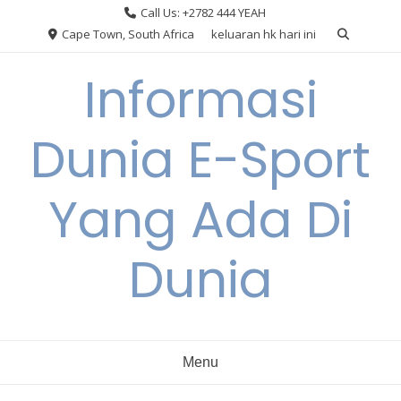
Skip
Call Us: +2782 444 YEAH
to
Cape Town, South Africa
keluaran hk hari ini
content
Informasi
Dunia E-Sport
Yang Ada Di
Dunia
Menu