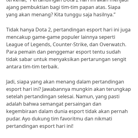
ajang pembuktian bagi tim-tim papan atas. Siapa
yang akan menang? Kita tunggu saja hasilnya.”
Tidak hanya Dota 2, pertandingan esport hari ini juga
mencakup game-game populer lainnya seperti
League of Legends, Counter-Strike, dan Overwatch.
Para pemain dan penggemar esport tentu sudah
tidak sabar untuk menyaksikan pertarungan sengit
antara tim-tim terbaik.
Jadi, siapa yang akan menang dalam pertandingan
esport hari ini? Jawabannya mungkin akan terungkap
setelah pertandingan selesai. Namun, yang pasti
adalah bahwa semangat persaingan dan
kegembiraan dalam dunia esport tidak akan pernah
pudar. Ayo dukung tim favoritmu dan nikmati
pertandingan esport hari ini!