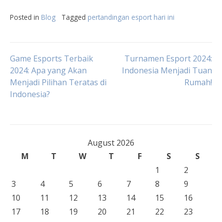
Posted in
Blog
Tagged
pertandingan esport hari ini
Post
Game Esports Terbaik
Turnamen Esport 2024:
2024: Apa yang Akan
Indonesia Menjadi Tuan
Menjadi Pilihan Teratas di
Rumah!
navigation
Indonesia?
August 2026
M
T
W
T
F
S
S
1
2
3
4
5
6
7
8
9
10
11
12
13
14
15
16
17
18
19
20
21
22
23