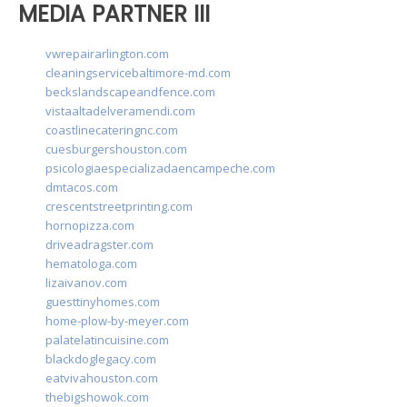
MEDIA PARTNER III
vwrepairarlington.com
cleaningservicebaltimore-md.com
beckslandscapeandfence.com
vistaaltadelveramendi.com
coastlinecateringnc.com
cuesburgershouston.com
psicologiaespecializadaencampeche.com
dmtacos.com
crescentstreetprinting.com
hornopizza.com
driveadragster.com
hematologa.com
lizaivanov.com
guesttinyhomes.com
home-plow-by-meyer.com
palatelatincuisine.com
blackdoglegacy.com
eatvivahouston.com
thebigshowok.com