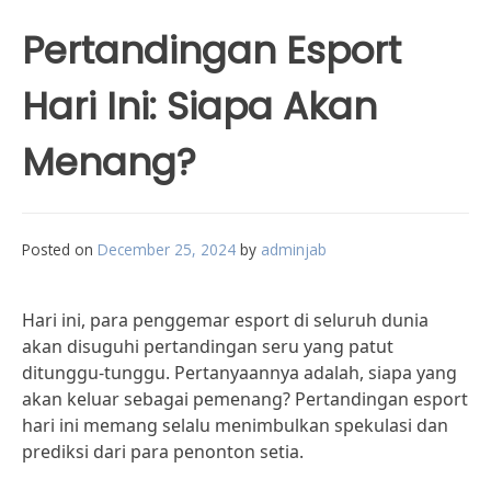
Pertandingan Esport
Hari Ini: Siapa Akan
Menang?
Posted on
December 25, 2024
by
adminjab
Hari ini, para penggemar esport di seluruh dunia
akan disuguhi pertandingan seru yang patut
ditunggu-tunggu. Pertanyaannya adalah, siapa yang
akan keluar sebagai pemenang? Pertandingan esport
hari ini memang selalu menimbulkan spekulasi dan
prediksi dari para penonton setia.