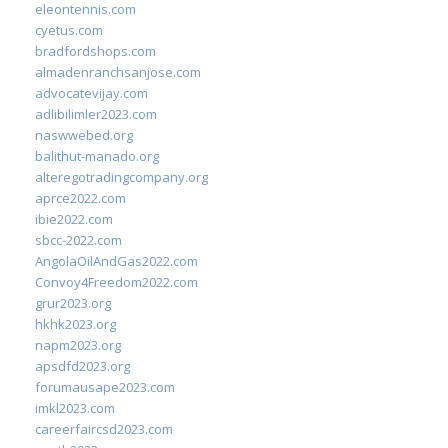
eleontennis.com
cyetus.com
bradfordshops.com
almadenranchsanjose.com
advocatevijay.com
adlibilimler2023.com
naswwebed.org
balithut-manado.org
alteregotradingcompany.org
aprce2022.com
ibie2022.com
sbcc-2022.com
AngolaOilAndGas2022.com
Convoy4Freedom2022.com
grur2023.org
hkhk2023.org
napm2023.org
apsdfd2023.org
forumausape2023.com
imkl2023.com
careerfaircsd2023.com