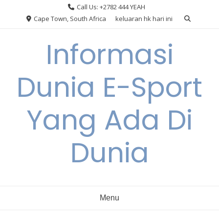
Skip
Call Us: +2782 444 YEAH
to
Cape Town, South Africa
keluaran hk hari ini
content
Informasi
Dunia E-Sport
Yang Ada Di
Dunia
Menu