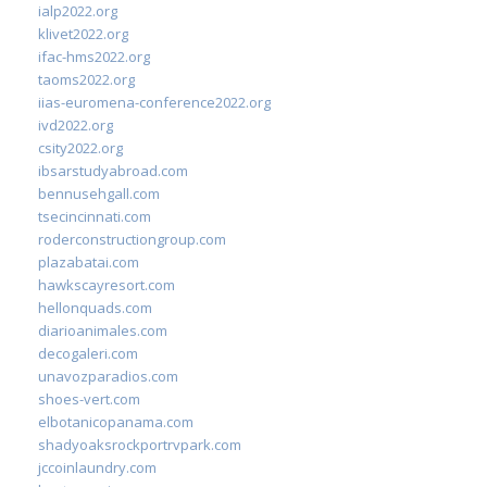
ialp2022.org
klivet2022.org
ifac-hms2022.org
taoms2022.org
iias-euromena-conference2022.org
ivd2022.org
csity2022.org
ibsarstudyabroad.com
bennusehgall.com
tsecincinnati.com
roderconstructiongroup.com
plazabatai.com
hawkscayresort.com
hellonquads.com
diarioanimales.com
decogaleri.com
unavozparadios.com
shoes-vert.com
elbotanicopanama.com
shadyoaksrockportrvpark.com
jccoinlaundry.com