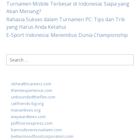
Turnamen Mobile Terbesar di Indonesia: Siapa yang
Akan Menang?
Rahasia Sukses dalam Turnamen PC: Tips dan Trik
yang Harus Anda Ketahui
E-Sport Indonesia: Menembus Dunia Championship
Search
for:
okhealthcareers.com
theintexperience.com
unboundedthefilm.com
catfriends-bg.org
marianlives.org
waywardtees.com
pidfloorsexpress.com
bancodevenezuelaen.com
bettermoodfoodcorporation.com