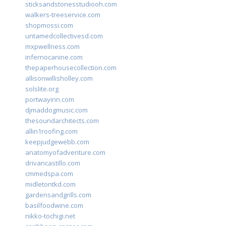
sticksandstonesstudiooh.com
walkers-treeservice.com
shopmossi.com
untamedcollectivesd.com
mxpwellness.com
infernocanine.com
thepaperhousecollection.com
allisonwillisholley.com
solslite.org
portwayinn.com
djmaddogmusic.com
thesoundarchitects.com
allin1roofing.com
keepjudgewebb.com
anatomyofadventure.com
drivancastillo.com
cmmedspa.com
midletontkd.com
gardensandgrills.com
basilfoodwine.com
nikko-tochigi.net