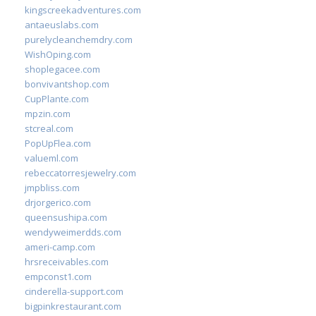
kingscreekadventures.com
antaeuslabs.com
purelycleanchemdry.com
WishOping.com
shoplegacee.com
bonvivantshop.com
CupPlante.com
mpzin.com
stcreal.com
PopUpFlea.com
valueml.com
rebeccatorresjewelry.com
jmpbliss.com
drjorgerico.com
queensushipa.com
wendyweimerdds.com
ameri-camp.com
hrsreceivables.com
empconst1.com
cinderella-support.com
bigpinkrestaurant.com