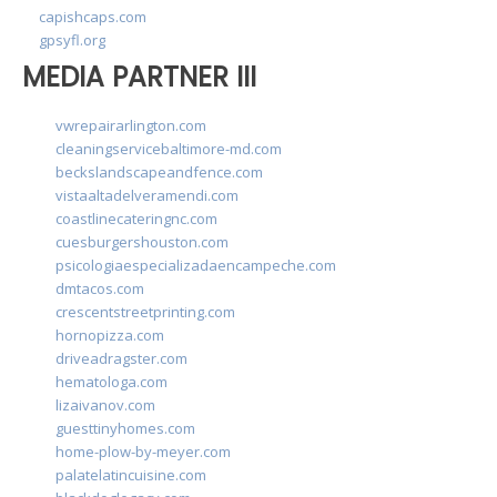
capishcaps.com
gpsyfl.org
MEDIA PARTNER III
vwrepairarlington.com
cleaningservicebaltimore-md.com
beckslandscapeandfence.com
vistaaltadelveramendi.com
coastlinecateringnc.com
cuesburgershouston.com
psicologiaespecializadaencampeche.com
dmtacos.com
crescentstreetprinting.com
hornopizza.com
driveadragster.com
hematologa.com
lizaivanov.com
guesttinyhomes.com
home-plow-by-meyer.com
palatelatincuisine.com