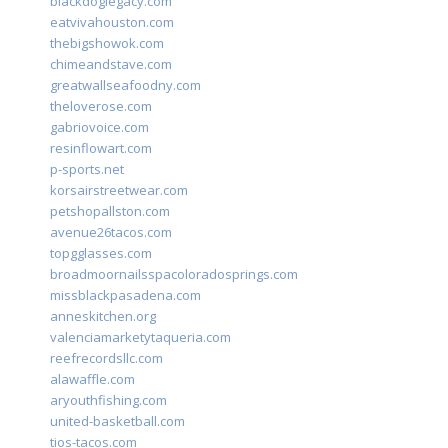
blackdoglegacy.com
eatvivahouston.com
thebigshowok.com
chimeandstave.com
greatwallseafoodny.com
theloverose.com
gabriovoice.com
resinflowart.com
p-sports.net
korsairstreetwear.com
petshopallston.com
avenue26tacos.com
topgglasses.com
broadmoornailsspacoloradosprings.com
missblackpasadena.com
anneskitchen.org
valenciamarketytaqueria.com
reefrecordsllc.com
alawaffle.com
aryouthfishing.com
united-basketball.com
tios-tacos.com