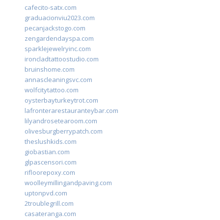
cafecito-satx.com
graduacionviu2023.com
pecanjackstogo.com
zengardendayspa.com
sparklejewelryinc.com
ironcladtattoostudio.com
bruinshome.com
annascleaningsvc.com
wolfcitytattoo.com
oysterbayturkeytrot.com
lafronterarestauranteybar.com
lilyandrosetearoom.com
olivesburgberrypatch.com
theslushkids.com
giobastian.com
glpascensori.com
rifloorepoxy.com
woolleymillingandpaving.com
uptonpvd.com
2troublegrill.com
casateranga.com