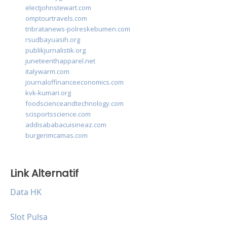
electjohnstewart.com
omptourtravels.com
tribratanews-polreskebumen.com
rsudbayuasih.org
publikjurnalistik.org
juneteenthapparel.net
italywarm.com
journaloffinanceeconomics.com
kvk-kumari.org
foodscienceandtechnology.com
scisportsscience.com
addisababacuisineaz.com
burgerimcamas.com
Link Alternatif
Data HK
Slot Pulsa