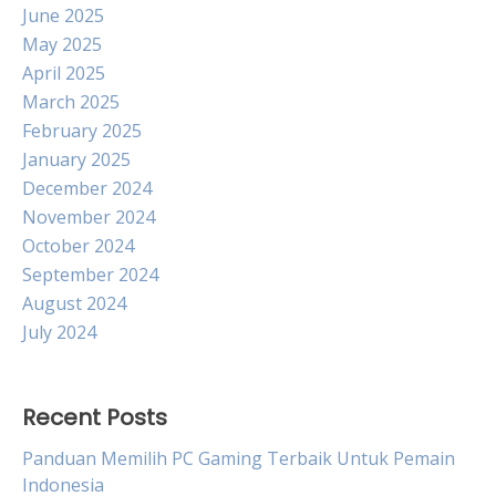
June 2025
May 2025
April 2025
March 2025
February 2025
January 2025
December 2024
November 2024
October 2024
September 2024
August 2024
July 2024
Recent Posts
Panduan Memilih PC Gaming Terbaik Untuk Pemain
Indonesia