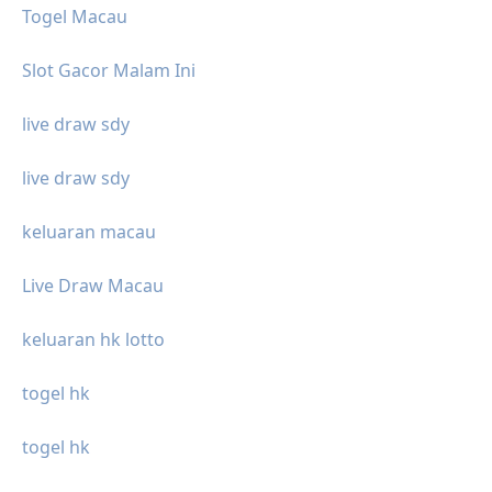
Togel Macau
Slot Gacor Malam Ini
live draw sdy
live draw sdy
keluaran macau
Live Draw Macau
keluaran hk lotto
togel hk
togel hk