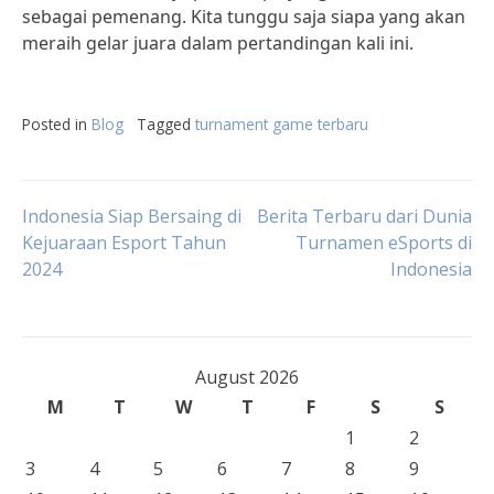
sebagai pemenang. Kita tunggu saja siapa yang akan
meraih gelar juara dalam pertandingan kali ini.
Posted in
Blog
Tagged
turnament game terbaru
Post
Indonesia Siap Bersaing di
Berita Terbaru dari Dunia
Kejuaraan Esport Tahun
Turnamen eSports di
2024
Indonesia
navigation
August 2026
M
T
W
T
F
S
S
1
2
3
4
5
6
7
8
9