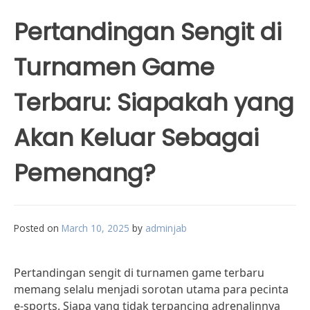
Pertandingan Sengit di
Turnamen Game
Terbaru: Siapakah yang
Akan Keluar Sebagai
Pemenang?
Posted on
March 10, 2025
by
adminjab
Pertandingan sengit di turnamen game terbaru
memang selalu menjadi sorotan utama para pecinta
e-sports. Siapa yang tidak terpancing adrenalinnya