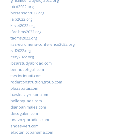
girisimselradyoloji2022.org
utcd2022.org
biosensor2022.org
ialp2022.org
klivet2022.org
ifac-hms2022.org
taoms2022.org
iias-euromena-conference2022.org
ivd2022.org
csity2022.org
ibsarstudyabroad.com
bennusehgall.com
tsecincinnati.com
roderconstructiongroup.com
plazabatai.com
hawkscayresort.com
hellonquads.com
diarioanimales.com
decogaleri.com
unavozparadios.com
shoes-vert.com
elbotanicopanama.com