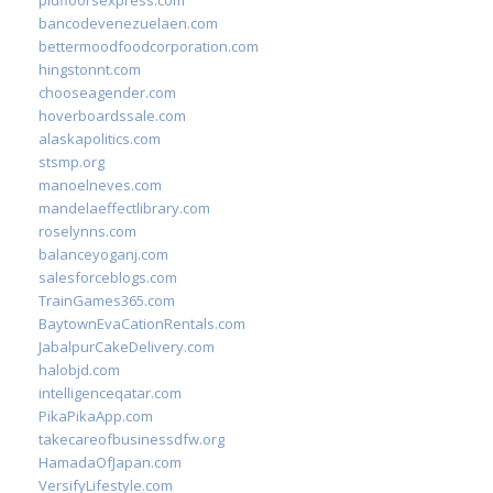
pidfloorsexpress.com
bancodevenezuelaen.com
bettermoodfoodcorporation.com
hingstonnt.com
chooseagender.com
hoverboardssale.com
alaskapolitics.com
stsmp.org
manoelneves.com
mandelaeffectlibrary.com
roselynns.com
balanceyoganj.com
salesforceblogs.com
TrainGames365.com
BaytownEvaCationRentals.com
JabalpurCakeDelivery.com
halobjd.com
intelligenceqatar.com
PikaPikaApp.com
takecareofbusinessdfw.org
HamadaOfJapan.com
VersifyLifestyle.com